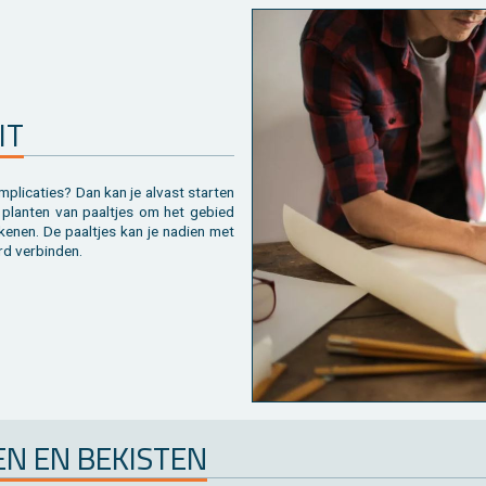
IT
pli­ca­ties? Dan kan je al­vast star­ten
plan­ten van paal­tjes om het ge­bied
­ke­nen. De paal­tjes kan je na­dien met
d ver­bin­den.
EN EN BE­KIS­TEN