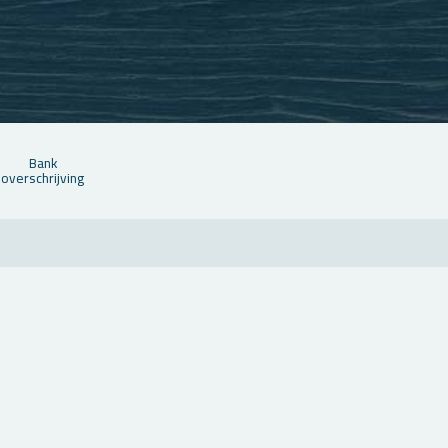
Bank
over­schrij­ving