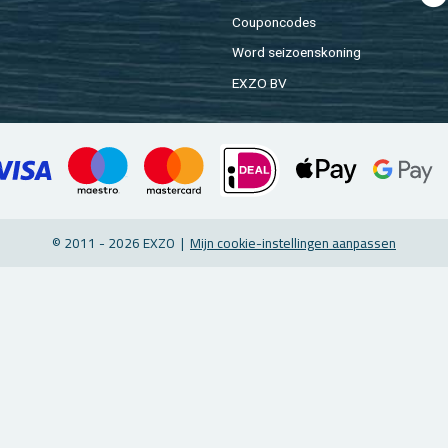
Cou­pon­co­des
Word sei­zoens­ko­ning
EXZO BV
© 2011 - 2026 EXZO |
Mijn coo­kie-in­stel­lin­gen aan­pas­sen