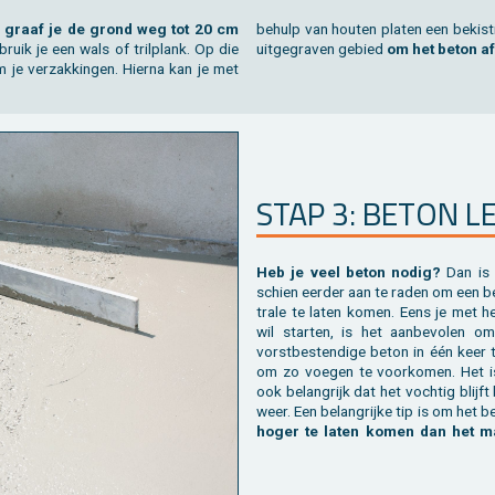
p
graaf je de grond weg tot 20 cm
be­hulp van hou­ten pla­ten een be­kis­t
uik je een wals of tril­plank. Op die
uit­ge­gra­ven ge­bied
om het beton af
je ver­zak­kin­gen. Hier­na kan je met
STAP 3: BETON LE
Heb je veel beton nodig?
Dan is 
schien eer­der aan te raden om een be
tra­le te laten komen. Eens je met he
wil star­ten, is het aan­be­vo­len 
vorst­be­sten­di­ge beton in één keer t
om zo voe­gen te voor­ko­men. Het i
ook be­lang­rijk dat het voch­tig blijf
weer. Een be­lang­rij­ke tip is om het 
hoger te laten komen dan het ma