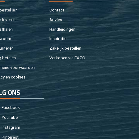
e­stel je?
Con­tact
 le­ve­ren
Ad­vies
af­ha­len
Hand­lei­din­gen
w­room
In­spi­ra­tie
ur­ne­ren
Za­ke­lijk be­stel­len
g be­ta­len
Ver­ko­pen via EXZO
­me­ne voor­waar­den
a­cy en coo­kies
LG ONS
Fa­cebook
You­Tu­be
In­st­agram
Pin­te­rest