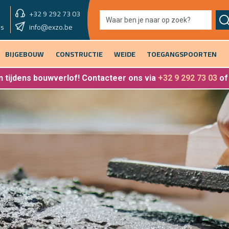
+32 9 292 73 03
showroom vandaag
info@exzo.be
9u - 12u30 & 13u30 - 17u
es
BIJGEBOUW
CONSTRUCTIE
WEIDE
TOEGANGSPOORTEN
 tijdens bouwverlof
! Contacteer ons via
+32 9 292 73 03
o