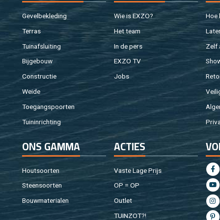
Ge­vel­be­kle­ding
Wie is EXZO?
Hoe b
Ter­ras
Het team
Laten
Tuin­af­slui­ting
In de pers
Zelf 
Bij­ge­bouw
EXZO TV
Sho
Con­struc­tie
Jobs
Re­to
Weide
Vei­li
Toe­gangs­poor­ten
Al­ge
Tuin­in­rich­ting
Pri­v
ONS GAMMA
AC­TIES
VO
Hout­soor­ten
Vaste Lage Prijs
Steen­soor­ten
OP = OP
Bouw­ma­te­ri­a­len
Out­let
TUIN­ZOT?!