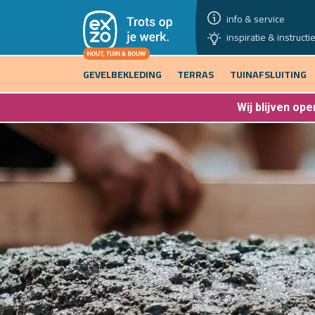
info & service
inspiratie & instructi
GEVELBEKLEDING
TERRAS
TUINAFSLUITING
Wij blijven
open