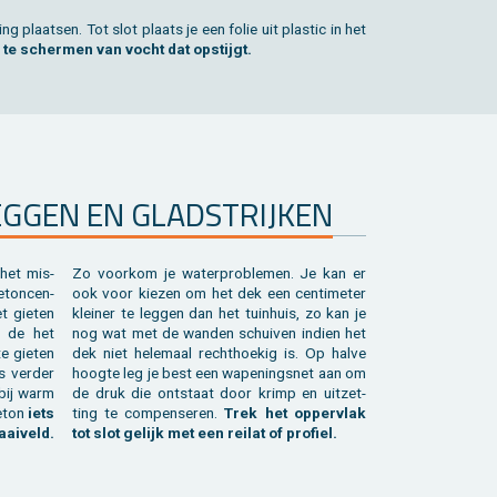
ing plaat­sen. Tot slot plaats je een folie uit plas­tic in het
 te scher­men van vocht dat op­stijgt.
G­GEN EN GLAD­STRIJ­KEN
het mis­
Zo voor­kom je wa­ter­pro­ble­men. Je kan er
­ton­cen­
ook voor kie­zen om het dek een cen­ti­me­ter
t gie­ten
klei­ner te leg­gen dan het tuin­huis, zo kan je
om de het
nog wat met de wan­den schui­ven in­dien het
e gie­ten
dek niet he­le­maal recht­hoe­kig is. Op halve
s ver­der
hoog­te leg je best een wa­pe­nings­net aan om
t bij warm
de druk die ont­staat door krimp en uit­zet­
beton
iets
ting te com­pen­se­ren.
Trek het op­per­vlak
ai­veld.
tot slot ge­lijk met een rei­lat of pro­fiel.