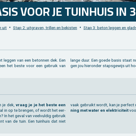
SIS VOOR JE TUIN­HUIS IN 
•
•
 uit
Stap 2: uit­gra­ven, tril­len en be­kis­ten
Stap 3: beton leg­gen en glad­s
t leg­gen van een be­ton­nen dek. Een
r hoge over­le­vings­kan­sen. Wij leg­
al­leen het beste voor een ge­bruik van
gen jou hier­on­der staps­ge­wijs uit 
an je dek,
vraag je je het beste een
vaak ge­bruikt wordt, kan je per­fect 
aal in op te bren­gen, of wordt het eer­
ning met water en elek­tri­ci­teit
voor
n? In het geval van veel­vul­dig ge­bruik
ant van de tuin. Een tuin­huis dat niet