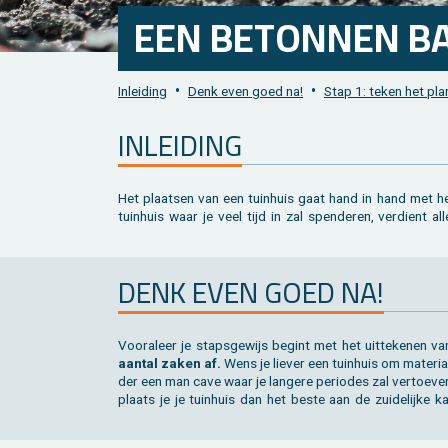
EEN BE­TON­NEN BA
•
•
In­lei­ding
Denk even goed na!
Stap 1: teken het plan
IN­LEI­DING
Het plaat­sen van een tuin­huis gaat hand in hand met he
lange duur. Een goede basis staat nu een­maal ga­rant voo
tuin­huis waar je veel tijd in zal spen­de­ren, ver­dient 
DENK EVEN GOED NA!
Voor­al­eer je staps­ge­wijs be­gint met het uit­te­ke­nen v
aan­tal zaken af.
Wens je lie­ver een tuin­huis om ma­te­ri­
der een man cave waar je lan­ge­re pe­ri­o­des zal ver­toe­ve
plaats je je tuin­huis dan het beste aan de zui­de­lij­ke k