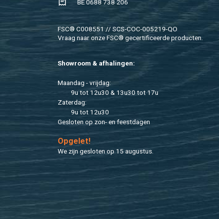
BE 0688 738 206
FSC® C008551 // SCS-COC-005219-QO
Vraag naar onze FSC® ge­cer­ti­fi­ceer­de pro­duc­ten.
Show­room & af­ha­lin­gen:
Maan­dag - vrij­dag:
9u tot 12u30 & 13u30 tot 17u
Za­ter­dag:
9u tot 12u30
Ge­slo­ten op zon- en feest­da­gen
Op­ge­let!
We zijn ge­slo­ten op 15 au­gus­tus.