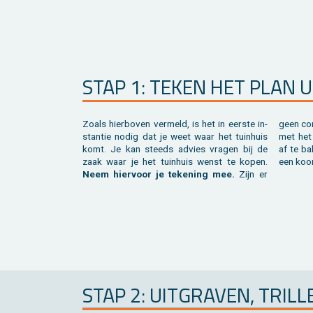
STAP 1: TEKEN HET PLAN U
Zoals hier­bo­ven ver­meld, is het in eer­ste in­
geen com­
stan­tie nodig dat je weet waar het tuin­huis
met het 
komt. Je kan steeds ad­vies vra­gen bij de
af te ba
zaak waar je het tuin­huis wenst te kopen.
een koor
Neem hier­voor je te­ke­ning mee.
Zijn er
STAP 2: UIT­GRA­VEN, TRIL­L