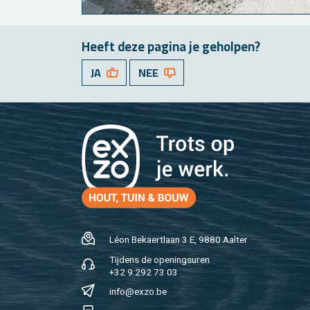
Heeft deze pa­gi­na je ge­hol­pen?
JA
NEE
Léon Be­kaert­laan 3 E, 9880 Aal­ter
Tij­dens de ope­nings­uren
+32 9 292 73 03
info@​exzo.​be