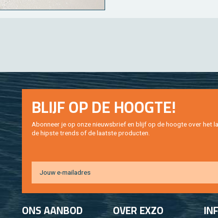
BLIJF OP DE HOOG­TE!
Abon­neer je op onze nieuws­brief en blijf op de hoog­te over het la
de hip­s­te trends of de laat­ste pro­duc­ten.
ONS AAN­BOD
OVER EXZO
IN