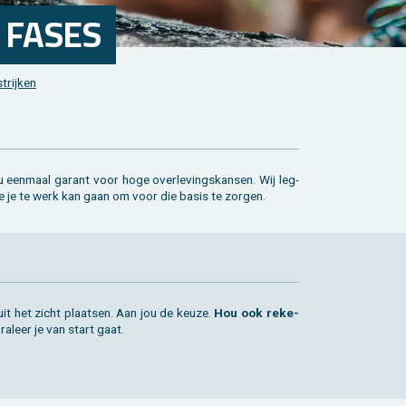
3 FASES
trij­ken
hoe je te werk kan gaan om voor die basis te zor­gen.
uit het zicht plaat­sen. Aan jou de keuze.
Hou ook re­ke­
­al­eer je van start gaat.