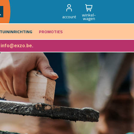
winkel-
account
wagen
TUININRICHTING
PROMOTIES
f
info@exzo.be
.