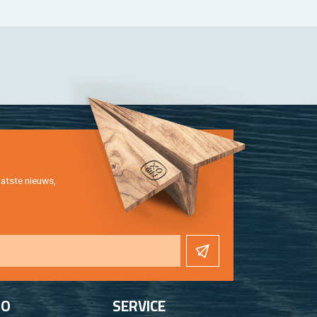
at­ste nieuws,
FO
SER­VI­CE