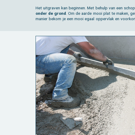
Het uit­gra­ven kan be­gin­nen. Met be­hulp van een scho
onder de grond
. Om de aarde mooi plat te maken, ge­br
ma­nier bekom je een mooi egaal op­per­vlak en voor­kom 