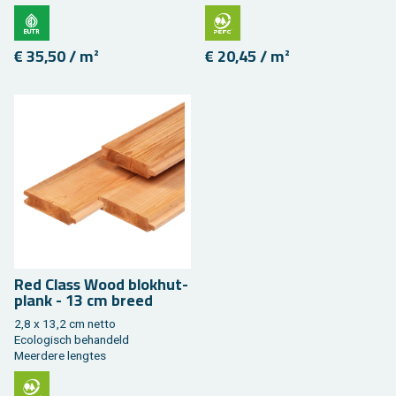
€ 35,50 / m²
€ 20,45 / m²
Red Class Wood blok­hut­
plank - 13 cm breed
2,8 x 13,2 cm netto
Eco­lo­gisch be­han­deld
Meer­de­re leng­tes