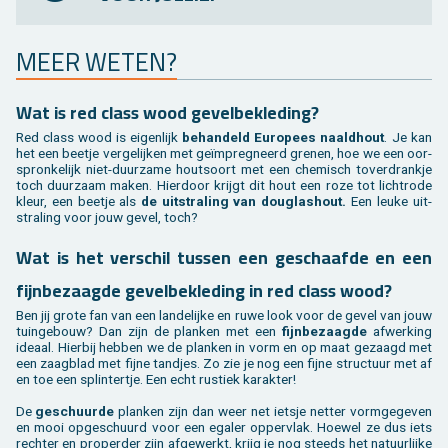
MEER WETEN?
Wat is red class wood ge­vel­be­kle­ding?
Red class wood is ei­gen­lijk
be­han­deld Eu­ro­pees naald­hout
. Je kan
het een beet­je ver­ge­lij­ken met geïmpreg­neerd gre­nen, hoe we een oor­
spron­ke­lijk niet-duur­za­me hout­soort met een che­misch to­ver­drank­je
toch duur­zaam maken. Hier­door krijgt dit hout een roze tot licht­ro­de
kleur, een beet­je als
de uit­stra­ling van dou­g­las­hout.
Een leuke uit­
stra­ling voor jouw gevel, toch?
Wat is het ver­schil tus­sen een ge­schaaf­de en een
fijn­be­zaag­de ge­vel­be­kle­ding in red class wood?
Ben jij grote fan van een lan­de­lij­ke en ruwe look voor de gevel van jouw
tuin­ge­bouw? Dan zijn de plan­ken met een
fijn­be­zaag­de
af­wer­king
ide­aal. Hier­bij heb­ben we de plan­ken in vorm en op maat ge­zaagd met
een zaag­blad met fijne tand­jes. Zo zie je nog een fijne struc­tuur met af
en toe een splin­ter­tje. Een echt rus­tiek ka­rak­ter!
De
ge­schuur­de
plan­ken zijn dan weer net iets­je net­ter vorm­ge­ge­ven
en mooi op­ge­schuurd voor een ega­ler op­per­vlak. Hoe­wel ze dus iets
rech­ter en pro­per­der zijn af­ge­werkt, krijg je nog steeds het na­tuur­lij­ke