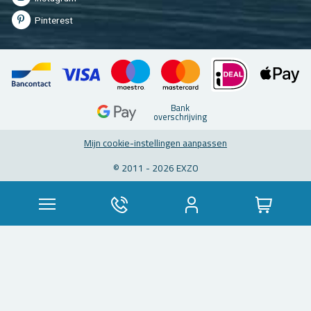
Pin­te­rest
Bank
over­schrij­ving
Mijn coo­kie-in­stel­lin­gen aan­pas­sen
© 2011 - 2026 EXZO