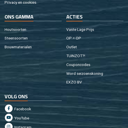
Pri­va­cy en coo­kies
ONS GAMMA
AC­TIES
Hout­soor­ten
Vaste Lage Prijs
Steen­soor­ten
OP = OP
Bouw­ma­te­ri­a­len
Out­let
TUIN­ZOT?!
Cou­pon­co­des
Word sei­zoens­ko­ning
EXZO BV
VOLG ONS
Fa­cebook
You­Tu­be
In­st­agram