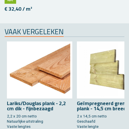
€ 32,40 / m²
VAAK VER­GE­LE­KEN
La­riks/Dou­g­las plank - 2,2
Geïmpreg­neerd gre­ne
cm dik - fijn­be­zaagd
plank - 14,5 cm breed
2,2 x 20 cm netto
2 x 14,5 cm netto
Na­tuur­lij­ke uit­stra­ling
Ge­schaafd
Vaste leng­tes
Vaste leng­te