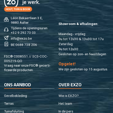
Léon Be­kaert­laan 3 E,
9880 Aal­ter
Show­room & af­ha­lin­gen:
Tij­dens de ope­nings­uren
+32 9 292 73 03
Maan­dag - vrij­dag:
info@​exzo.​be
9u tot 12u30 & 13u30 tot 17u
Za­ter­dag:
BE 0688 738 206
9u tot 12u30
Ge­slo­ten op zon- en feest­da­gen
FSC® C008551 // SCS-COC-
005219-QO
Op­ge­let!
Vraag naar onze FSC® ge­cer­ti­
We zijn ge­slo­ten op 15 au­gus­tus.
fi­ceer­de pro­duc­ten.
ONS AAN­BOD
OVER EXZO
Ge­vel­be­kle­ding
Wie is EXZO?
Ter­ras
Het team
Tuin­af­slui­ting
In de pers