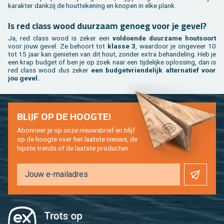
ka­rak­ter dank­zij de hout­te­ke­ning en kno­pen in elke plank.
Is red class wood duur­zaam ge­noeg voor je gevel?
Ja, red class wood is zeker een
vol­doen­de duur­za­me hout­soort
voor jouw gevel. Ze be­hoort tot
klas­se 3
, waar­door je on­ge­veer 10
tot 15 jaar kan ge­nie­ten van dit hout, zon­der extra be­han­de­ling. Heb je
een krap bud­get of ben je op zoek naar een tij­de­lij­ke op­los­sing, dan is
red class wood dus zeker
een bud­get­vrien­de­lijk al­ter­na­tief voor
jou gevel.
BLIJF OP DE HOOG­TE!
Abon­neer je op onze nieuws­brief en blijf
op de hoog­te over het laat­ste nieuws, de
hip­s­te trends of de laat­ste pro­duc­ten.