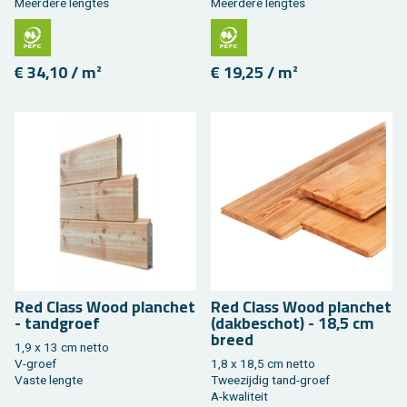
Meer­de­re leng­tes
Meer­de­re leng­tes
€ 34,10 / m²
€ 19,25 / m²
Red Class Wood plan­chet
Red Class Wood plan­chet
- tand­groef
(dak­be­schot) - 18,5 cm
breed
1,9 x 13 cm netto
V-groef
1,8 x 18,5 cm netto
Vaste leng­te
Twee­zij­dig tand-groef
A-kwa­li­teit