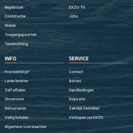
Bij­ge­bouw
EXZO TV
Con­struc­tie
Jobs
Weide
Toe­gangs­poor­ten
Tuin­in­rich­ting
INFO
SER­VI­CE
Hoe be­stel je?
Con­tact
Laten le­ve­ren
Ad­vies
Zelf af­ha­len
Hand­lei­din­gen
Show­room
In­spi­ra­tie
Re­tour­ne­ren
Za­ke­lijk be­stel­len
Vei­lig be­ta­len
Ver­ko­pen via EXZO
Al­ge­me­ne voor­waar­den