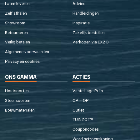
Laten le­ve­ren
Ad­vies
Zelf af­ha­len
Hand­lei­din­gen
Show­room
In­spi­ra­tie
Re­tour­ne­ren
Za­ke­lijk be­stel­len
Vei­lig be­ta­len
Ver­ko­pen via EXZO
Al­ge­me­ne voor­waar­den
Pri­va­cy en coo­kies
ONS GAMMA
AC­TIES
Hout­soor­ten
Vaste Lage Prijs
Steen­soor­ten
OP = OP
Bouw­ma­te­ri­a­len
Out­let
TUIN­ZOT?!
Cou­pon­co­des
Word sei­zoens­ko­ning