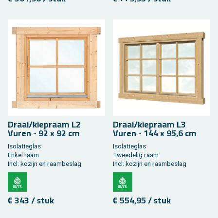
Draai/kie­praam L2
Draai/kie­praam L3
Vuren - 92 x 92 cm
Vuren - 144 x 95,6 cm
Iso­la­tieglas
Iso­la­tieglas
Enkel raam
Twee­de­lig raam
Incl. ko­zijn en raam­be­slag
Incl. ko­zijn en raam­be­slag
€ 343 / stuk
€ 554,95 / stuk