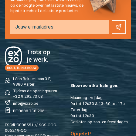
op de hoog­te over het laat­ste nieuws, de
hip­s­te trends of de laat­ste pro­duc­ten.
Léon Be­kaert­laan 3 E,
9880 Aal­ter
Show­room & af­ha­lin­gen:
Tij­dens de ope­nings­uren
+32 9 292 73 03
Maan­dag - vrij­dag:
info@​exzo.​be
9u tot 12u30 & 13u30 tot 17u
Za­ter­dag:
BE 0688 738 206
9u tot 12u30
Ge­slo­ten op zon- en feest­da­gen
FSC® C008551 // SCS-COC-
005219-QO
Op­ge­let!
Vraag naar onze FSC® ge­cer­ti­