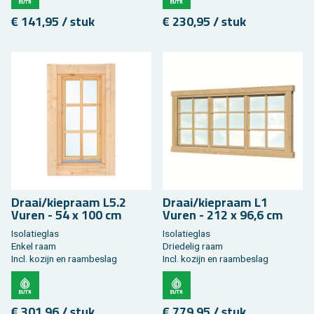
€ 141,95 / stuk
€ 230,95 / stuk
Draai/kie­praam L5.2
Draai/kie­praam L1
Vuren - 54 x 100 cm
Vuren - 212 x 96,6 cm
Iso­la­tieglas
Iso­la­tieglas
Enkel raam
Drie­de­lig raam
Incl. ko­zijn en raam­be­slag
Incl. ko­zijn en raam­be­slag
€ 301,96 / stuk
€ 779,95 / stuk