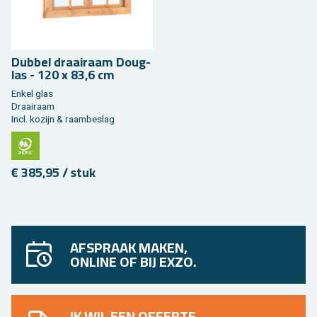
Dub­bel draai­raam Dou­g­
las - 120 x 83,6 cm
Enkel glas
Draai­raam
Incl. ko­zijn & raam­be­slag
€ 385,95 / stuk
AFSPRAAK MAKEN,
ONLINE OF BIJ EXZO.
IK WIL EEN OFFERTE