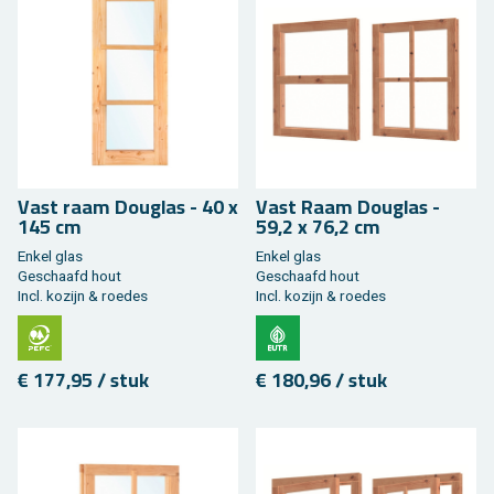
Vast raam Dou­g­las - 40 x
Vast Raam Dou­g­las -
145 cm
59,2 x 76,2 cm
Enkel glas
Enkel glas
Ge­schaafd hout
Ge­schaafd hout
Incl. ko­zijn & roe­des
Incl. ko­zijn & roe­des
€ 177,95 / stuk
€ 180,96 / stuk