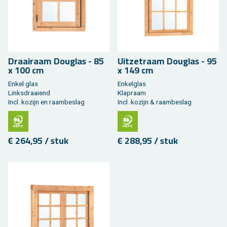
Draai­raam Dou­g­las - 85
Uit­zet­raam Dou­g­las - 95
x 100 cm
x 149 cm
Enkel glas
En­kel­glas
Links­draai­end
Klap­raam
Incl. ko­zijn en raam­be­slag
Incl. ko­zijn & raam­be­slag
€ 264,95 / stuk
€ 288,95 / stuk