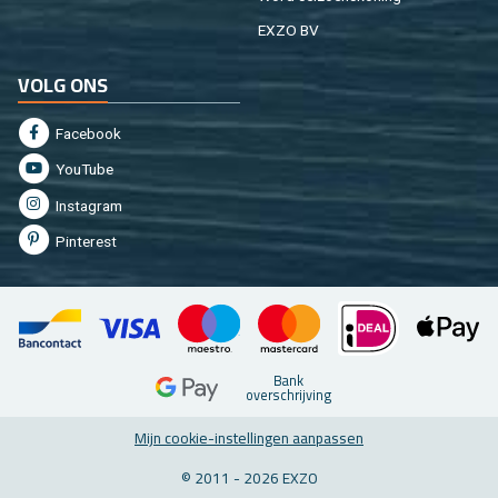
EXZO BV
VOLG ONS
Fa­cebook
You­Tu­be
In­st­agram
Pin­te­rest
Bank
over­schrij­ving
Mijn coo­kie-in­stel­lin­gen aan­pas­sen
© 2011 - 2026 EXZO