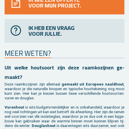
VOOR MIJN PROJECT.
IK HEB EEN VRAAG
VOOR JULLIE.
MEER WETEN?
Uit welke hout­soort zijn deze raam­ko­zij­nen ge­
maakt?
Deze raam­ko­zij­nen zijn al­le­maal
ge­maakt uit Eu­ro­pees naald­hout
,
waar­door je die na­tu­rel­le kno­pen en ty­pi­sche hout­te­ke­ning nog mooi
kunt zien. Hier kan je kie­zen tus­sen twee ver­schil­len­de hout­soor­ten:
vuren en dou­g­las.
Vu­ren­hout
is iets bud­get­vrien­de­lij­ker en is on­be­han­deld, waar­door je
nog veel rich­tin­gen uit kan wat be­treft de af­wer­king. Hier zijn de ramen
wel voor­zien van dik iso­la­tieglas, waar­door je ze dus ook in een bij­ge­
bouw kan ge­brui­ken waar de warm­te bin­nen moet kun­nen blij­ven tij­
dens de win­ter.
Dou­g­las­hout
is daar­en­te­gen iets duur­za­mer, wat ook