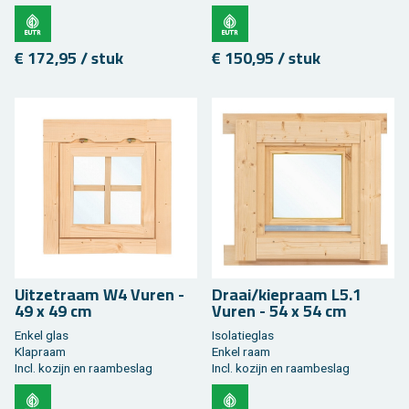
€ 172,95 / stuk
€ 150,95 / stuk
Uit­zet­raam W4 Vuren -
Draai/kie­praam L5.1
49 x 49 cm
Vuren - 54 x 54 cm
Enkel glas
Iso­la­tieglas
Klap­raam
Enkel raam
Incl. ko­zijn en raam­be­slag
Incl. ko­zijn en raam­be­slag