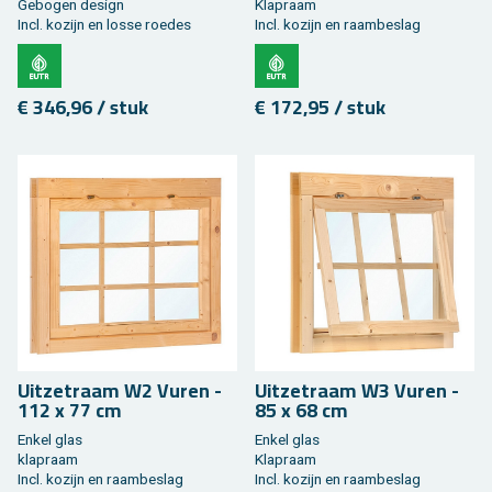
Ge­bo­gen de­sign
Klap­raam
Incl. ko­zijn en losse roe­des
Incl. ko­zijn en raam­be­slag
€ 346,96 / stuk
€ 172,95 / stuk
Uit­zet­raam W2 Vuren -
Uit­zet­raam W3 Vuren -
112 x 77 cm
85 x 68 cm
Enkel glas
Enkel glas
klap­raam
Klap­raam
Incl. ko­zijn en raam­be­slag
Incl. ko­zijn en raam­be­slag