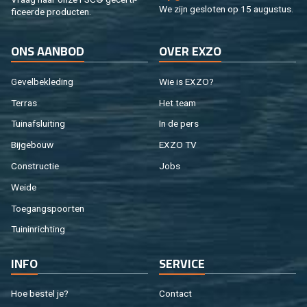
We zijn ge­slo­ten op 15 au­gus­tus.
fi­ceer­de pro­duc­ten.
ONS AAN­BOD
OVER EXZO
Ge­vel­be­kle­ding
Wie is EXZO?
Ter­ras
Het team
Tuin­af­slui­ting
In de pers
Bij­ge­bouw
EXZO TV
Con­struc­tie
Jobs
Weide
Toe­gangs­poor­ten
Tuin­in­rich­ting
INFO
SER­VI­CE
Hoe be­stel je?
Con­tact