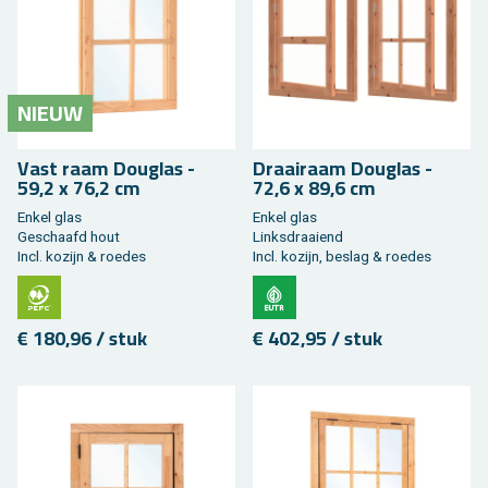
NIEUW
Vast raam Dou­g­las -
Draai­raam Dou­g­las -
59,2 x 76,2 cm
72,6 x 89,6 cm
Enkel glas
Enkel glas
Ge­schaafd hout
Links­draai­end
Incl. ko­zijn & roe­des
Incl. ko­zijn, be­slag & roe­des
€ 180,96 / stuk
€ 402,95 / stuk