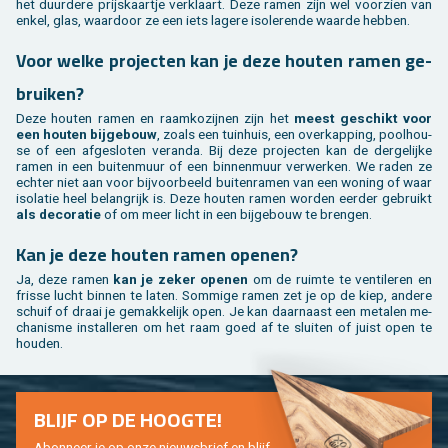
het duur­de­re prijs­kaart­je ver­klaart. Deze ramen zijn wel voor­zien van
enkel, glas, waar­door ze een iets la­ge­re iso­le­ren­de waar­de heb­ben.
Voor welke pro­jec­ten kan je deze hou­ten ramen ge­
brui­ken?
Deze hou­ten ramen en raam­ko­zij­nen zijn het
meest ge­schikt voor
een hou­ten bij­ge­bouw
, zoals een tuin­huis, een over­kap­ping, pool­hou­
se of een af­ge­slo­ten ve­ran­da. Bij deze pro­jec­ten kan de der­ge­lij­ke
ramen in een bui­ten­muur of een bin­nen­muur ver­wer­ken. We raden ze
ech­ter niet aan voor bij­voor­beeld bui­ten­ra­men van een wo­ning of waar
iso­la­tie heel be­lang­rijk is. Deze hou­ten ramen wor­den eer­der ge­bruikt
als de­co­ra­tie
of om meer licht in een bij­ge­bouw te bren­gen.
Kan je deze hou­ten ramen ope­nen?
Ja, deze ramen
kan je zeker ope­nen
om de ruim­te te ven­ti­le­ren en
fris­se lucht bin­nen te laten. Som­mi­ge ramen zet je op de kiep, an­de­re
schuif of draai je ge­mak­ke­lijk open. Je kan daar­naast een me­ta­len me­
cha­nis­me in­stal­le­ren om het raam goed af te slui­ten of juist open te
hou­den.
BLIJF OP DE HOOG­TE!
Abon­neer je op onze nieuws­brief en blijf