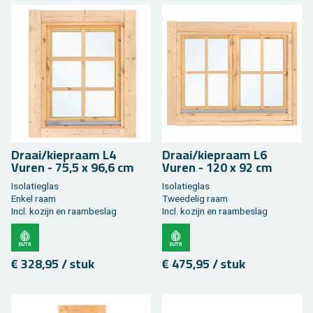
Draai/kie­praam L4
Draai/kie­praam L6
Vuren - 75,5 x 96,6 cm
Vuren - 120 x 92 cm
Iso­la­tieglas
Iso­la­tieglas
Enkel raam
Twee­de­lig raam
Incl. ko­zijn en raam­be­slag
Incl. ko­zijn en raam­be­slag
€ 328,95 / stuk
€ 475,95 / stuk