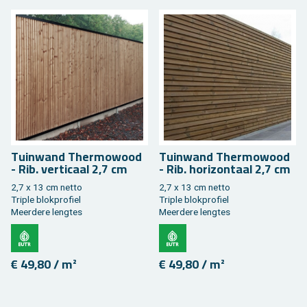
Tuin­wand Ther­mo­wood
Tuin­wand Ther­mo­wood
- Rib. ver­ti­caal 2,7 cm
- Rib. ho­ri­zon­taal 2,7 cm
2,7 x 13 cm netto
2,7 x 13 cm netto
Tri­ple blok­pro­fiel
Tri­ple blok­pro­fiel
Meer­de­re leng­tes
Meer­de­re leng­tes
€ 49,80 / m²
€ 49,80 / m²