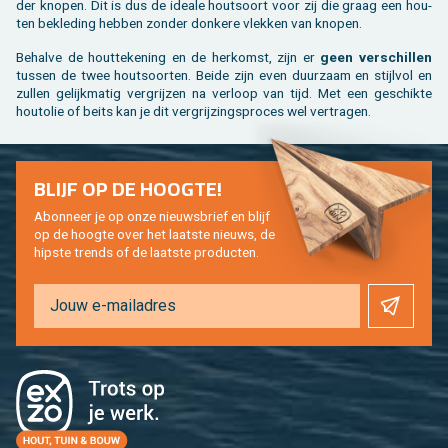
der kno­pen. Dit is dus de ide­a­le hout­soort voor zij die graag een hou­
ten be­kle­ding heb­ben zon­der don­ke­re vlek­ken van kno­pen.
Be­hal­ve de hout­te­ke­ning en de her­komst, zijn er
geen ver­schil­len
tus­sen de twee hout­soor­ten. Beide zijn even duur­zaam en stijl­vol en
zul­len ge­lijk­ma­tig ver­grij­zen na ver­loop van tijd. Met een ge­schik­te
hout­olie of beits kan je dit ver­grij­zings­pro­ces wel ver­tra­gen.
BLIJF OP DE HOOG­TE!
Abon­neer je op onze nieuws­brief en blijf
op de hoog­te over het laat­ste nieuws, de
hip­s­te trends of de laat­ste pro­duc­ten.