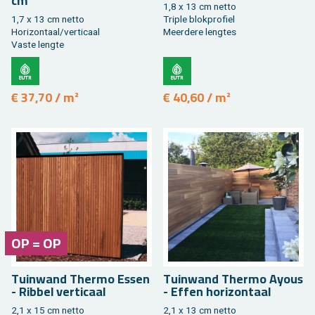
cm
1,8 x 13 cm netto
1,7 x 13 cm netto
Tri­ple blok­pro­fiel
Ho­ri­zon­taal/ver­ti­caal
Meer­de­re leng­tes
Vaste leng­te
€ 37,70 / m²
€ 40,60 / m²
OP = OP
Tuin­wand Ther­mo Essen
Tuin­wand Ther­mo Ayous
- Rib­bel ver­ti­caal
- Effen ho­ri­zon­taal
2,1 x 15 cm netto
2,1 x 13 cm netto