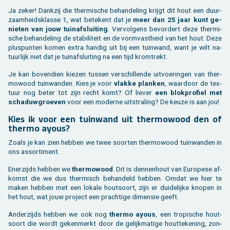
Ja zeker! Dank­zij die ther­mi­sche be­han­de­ling krijgt dit hout een duur­
zaam­heids­klas­se 1, wat be­te­kent dat je
meer dan 25 jaar kunt ge­
nie­ten van jouw tuin­af­slui­ting
. Ver­vol­gens be­vor­dert deze ther­mi­
sche be­han­de­ling de sta­bi­li­teit en de vorm­vast­heid van het hout. Deze
plus­pun­ten komen extra han­dig uit bij een tuin­wand, want je wilt na­
tuur­lijk niet dat je tuin­af­slui­ting na een tijd krom­trekt.
Je kan bo­ven­dien kie­zen tus­sen ver­schil­len­de uit­voe­rin­gen van ther­
mo­wood tuin­wan­den. Kies je voor
vlak­ke plan­ken
, waar­door de tex­
tuur nog beter tot zijn recht komt? Of lie­ver
een blok­pro­fiel met
scha­duw­groe­ven
voor een mo­der­ne uit­stra­ling? De keuze is aan jou!
Kies ik voor een tuin­wand uit ther­mo­wood den of
ther­mo ayous?
Zoals je kan zien heb­ben we twee soor­ten ther­mo­wood tuin­wan­den in
ons as­sor­ti­ment.
Ener­zijds heb­ben we
ther­mo­wood
. Dit is den­nen­hout van Eu­ro­pe­se af­
komst die we dus ther­misch be­han­deld heb­ben. Omdat we hier te
maken heb­ben met een lo­ka­le hout­soort, zijn er dui­de­lij­ke kno­pen in
het hout, wat jouw pro­ject een prach­ti­ge di­men­sie geeft.
An­der­zijds heb­ben we ook nog
ther­mo ayous
, een tro­pi­sche hout­
soort die wordt ge­ken­merkt door de ge­lijk­ma­ti­ge hout­te­ke­ning, zon­