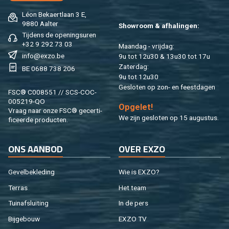
Léon Be­kaert­laan 3 E,
9880 Aal­ter
Show­room & af­ha­lin­gen:
Tij­dens de ope­nings­uren
+32 9 292 73 03
Maan­dag - vrij­dag:
info@​exzo.​be
9u tot 12u30 & 13u30 tot 17u
Za­ter­dag:
BE 0688 738 206
9u tot 12u30
Ge­slo­ten op zon- en feest­da­gen
FSC® C008551 // SCS-COC-
005219-QO
Op­ge­let!
Vraag naar onze FSC® ge­cer­ti­
We zijn ge­slo­ten op 15 au­gus­tus.
fi­ceer­de pro­duc­ten.
ONS AAN­BOD
OVER EXZO
Ge­vel­be­kle­ding
Wie is EXZO?
Ter­ras
Het team
Tuin­af­slui­ting
In de pers
Bij­ge­bouw
EXZO TV