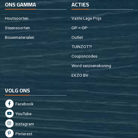
ONS GAMMA
AC­TIES
Hout­soor­ten
Vaste Lage Prijs
Steen­soor­ten
OP = OP
Bouw­ma­te­ri­a­len
Out­let
TUIN­ZOT?!
Cou­pon­co­des
Word sei­zoens­ko­ning
EXZO BV
VOLG ONS
Fa­cebook
You­Tu­be
In­st­agram
Pin­te­rest