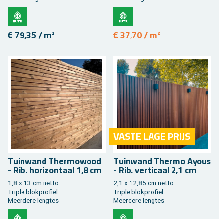
€ 79,35 / m²
€ 37,70 / m²
VASTE LAGE PRIJS
Tuin­wand Ther­mo­wood
Tuin­wand Ther­mo Ayous
- Rib. ho­ri­zon­taal 1,8 cm
- Rib. ver­ti­caal 2,1 cm
1,8 x 13 cm netto
2,1 x 12,85 cm netto
Tri­ple blok­pro­fiel
Tri­ple blok­pro­fiel
Meer­de­re leng­tes
Meer­de­re leng­tes