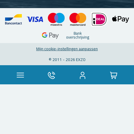
Bank
over­schrij­ving
Mijn coo­kie-in­stel­lin­gen aan­pas­sen
© 2011 - 2026 EXZO