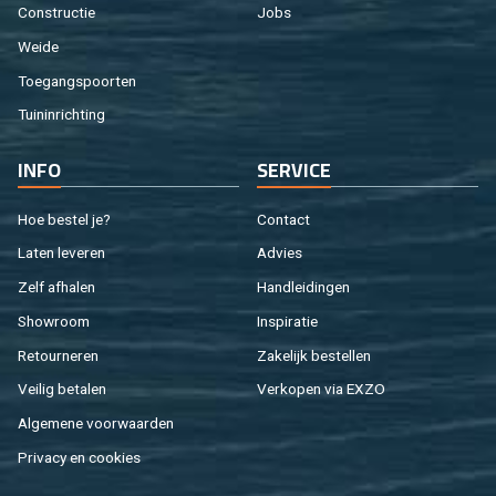
Con­struc­tie
Jobs
Weide
Toe­gangs­poor­ten
Tuin­in­rich­ting
INFO
SER­VI­CE
Hoe be­stel je?
Con­tact
Laten le­ve­ren
Ad­vies
Zelf af­ha­len
Hand­lei­din­gen
Show­room
In­spi­ra­tie
Re­tour­ne­ren
Za­ke­lijk be­stel­len
Vei­lig be­ta­len
Ver­ko­pen via EXZO
Al­ge­me­ne voor­waar­den
Pri­va­cy en coo­kies