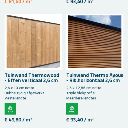
€ 81,60 / m²
€ 93,40 / m²
Tuin­wand Ther­mo­wood
Tuin­wand Ther­mo Ayous
- Effen ver­ti­caal 2,6 cm
- Rib.​horizontaal 2,6 cm
2,6 x 13 cm netto
2,6 x 12,85 cm netto
Dub­bel­zij­dig af­ge­werkt
Tri­ple blok­pro­fiel
Vaste leng­te
Meer­de­re leng­tes
€ 49,80 / m²
€ 93,40 / m²