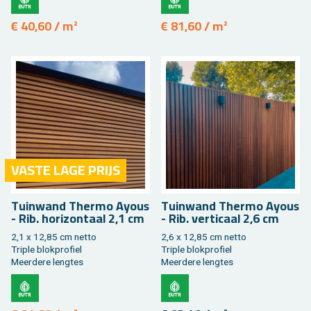
€ 40,60 / m²
€ 81,60 / m²
VASTE LAGE PRIJS
Tuin­wand Ther­mo Ayous
Tuin­wand Ther­mo Ayous
- Rib. ho­ri­zon­taal 2,1 cm
- Rib. ver­ti­caal 2,6 cm
2,1 x 12,85 cm netto
2,6 x 12,85 cm netto
Tri­ple blok­pro­fiel
Tri­ple blok­pro­fiel
Meer­de­re leng­tes
Meer­de­re leng­tes