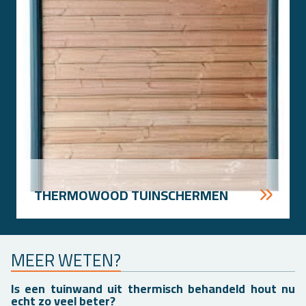
THER­MO­WOOD TUIN­SCHER­MEN
MEER WETEN?
Is een tuin­wand uit ther­misch be­han­deld hout nu
echt zo veel beter?