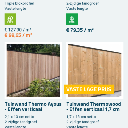
Tri­ple blok­pro­fiel
2-zij­di­ge tand­groef
Vaste leng­te
Vaste leng­te
€ 79,35 / m²
€ 127,90 / m²
€ 99,65 / m²
VASTE LAGE PRIJS
Tuin­wand Ther­mo Ayous
Tuin­wand Ther­mo­wood
- Effen ver­ti­caal
- Effen ver­ti­caal 1,7 cm
2,1 x 13 cm netto
1,7 x 13 cm netto
2-zij­di­ge tand­groef
2-zij­di­ge tand­groef
Vaste leng­te
Vaste leng­te