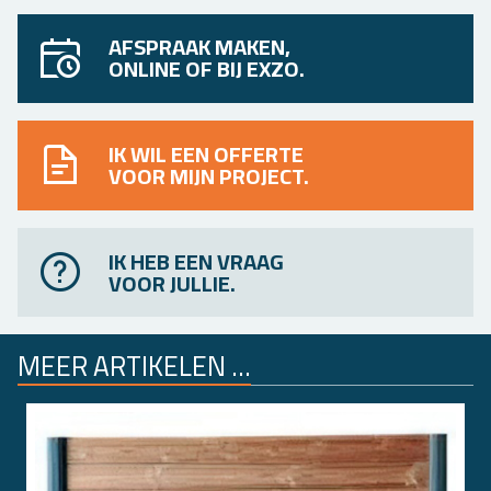
AFSPRAAK MAKEN,
ONLINE OF BIJ EXZO.
IK WIL EEN OFFERTE
VOOR MIJN PROJECT.
IK HEB EEN VRAAG
VOOR JULLIE.
MEER AR­TI­KE­LEN ...