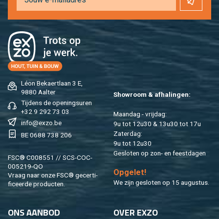
Léon Be­kaert­laan 3 E,
9880 Aal­ter
Show­room & af­ha­lin­gen:
Tij­dens de ope­nings­uren
+32 9 292 73 03
Maan­dag - vrij­dag:
info@​exzo.​be
9u tot 12u30 & 13u30 tot 17u
Za­ter­dag:
BE 0688 738 206
9u tot 12u30
Ge­slo­ten op zon- en feest­da­gen
FSC® C008551 // SCS-COC-
005219-QO
Op­ge­let!
Vraag naar onze FSC® ge­cer­ti­
We zijn ge­slo­ten op 15 au­gus­tus.
fi­ceer­de pro­duc­ten.
ONS AAN­BOD
OVER EXZO