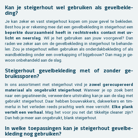
Kan je stei­ger­hout wel ge­brui­ken als ge­vel­be­kle­
ding?
Je kan zeker en vast stei­ger­hout kopen om jouw gevel te be­kle­den.
Best hou je er re­ke­ning mee dat een ge­vel­be­kle­ding in stei­ger­hout een
be­perk­te duur­zaam­heid heeft in recht­streeks con­tact met uv-
licht en neer­slag
. Wil je het ge­brui­ken aan jouw voor­ge­vel? Dan
raden we zeker aan om de ge­vel­be­kle­ding in stei­ger­hout te be­han­de­
len. Zou je stei­ger­hout wil­len ge­brui­ken als on­der­dak­be­kle­ding of als
wand­be­kle­ding onder een over­kap­ping of bij­ge­bouw? Dan mag je ge­
woon on­be­han­deld aan de slag.
Stei­ger­hout ge­vel­be­kle­ding met of zon­der ge­
bruiks­spo­ren?
In ons as­sor­ti­ment met stei­ger­hout vind je
zowel ge­re­cu­pe­reerd
ma­te­ri­aal als on­ge­bruikt stei­ger­hout
. Wan­neer je op zoek bent
naar een ge­pa­ti­neer­de, ver­weer­de­re uit­stra­ling kan je aan de slag met
ge­bruikt stei­ger­hout. Daar heb­ben bouw­vak­kers, dak­wer­kers en tim­
mer­lui in het ver­le­den reeds prach­tig werk mee ver­richt.
Elke plank
ver­telt een ver­haal.
Mag het voor jou net dat tik­kel­tje clea­ner zijn?
Dan heb je meer aan on­ge­bruikt, blank stei­ger­hout.
In welke toe­pas­sin­gen kan je stei­ger­hout ge­vel­be­
kle­ding nog ge­brui­ken?