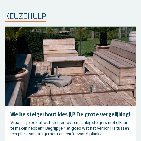
KEU­ZE­HULP
Welke stei­ger­hout kies jij? De grote ver­ge­lij­king!
Vraag jij je ook af wat stei­ger­hout en aan­leg­stei­gers met el­kaar
te maken heb­ben? Be­grijp je niet goed wat het ver­schil is tus­sen
een plank van stei­ger­hout en een ‘ge­wo­ne’ plank?