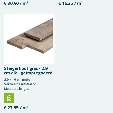
€ 30,40 / m²
€ 16,25 / m²
Stei­ger­hout grijs - 2,9
cm dik - geïmpreg­neerd
2,9 x 19 cm netto
Ver­weer­de uit­stra­ling
Meer­de­re leng­tes
€ 27,55 / m²