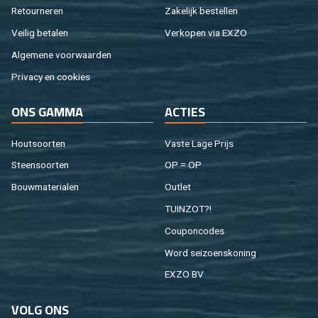
Re­tour­ne­ren
Za­ke­lijk be­stel­len
Vei­lig be­ta­len
Ver­ko­pen via EXZO
Al­ge­me­ne voor­waar­den
Pri­va­cy en coo­kies
ONS GAMMA
AC­TIES
Hout­soor­ten
Vaste Lage Prijs
Steen­soor­ten
OP = OP
Bouw­ma­te­ri­a­len
Out­let
TUIN­ZOT?!
Cou­pon­co­des
Word sei­zoens­ko­ning
EXZO BV
VOLG ONS