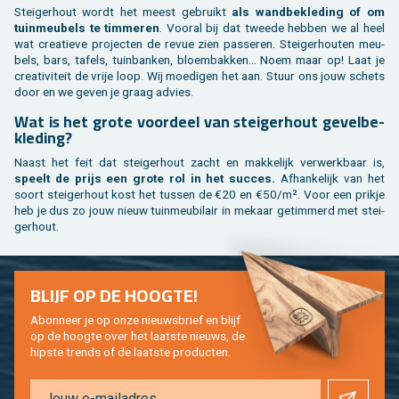
Stei­ger­hout wordt het meest ge­bruikt
als wand­be­kle­ding of om
tuin­meu­bels te tim­me­ren
. Voor­al bij dat twee­de heb­ben we al heel
wat cre­a­tie­ve pro­jec­ten de revue zien pas­se­ren. Stei­ger­hou­ten meu­
bels, bars, ta­fels, tuin­ban­ken, bloem­bak­ken... Noem maar op! Laat je
cre­a­ti­vi­teit de vrije loop. Wij moe­di­gen het aan. Stuur ons jouw schets
door en we geven je graag ad­vies.
Wat is het grote voor­deel van stei­ger­hout ge­vel­be­
kle­ding?
Naast het feit dat stei­ger­hout zacht en mak­ke­lijk ver­werk­baar is,
speelt de prijs een grote rol in het suc­ces.
Af­han­ke­lijk van het
soort stei­ger­hout kost het tus­sen de €20 en €50/m². Voor een prik­je
heb je dus zo jouw nieuw tuin­meu­bi­lair in me­kaar ge­tim­merd met stei­
ger­hout.
BLIJF OP DE HOOG­TE!
Abon­neer je op onze nieuws­brief en blijf
op de hoog­te over het laat­ste nieuws, de
hip­s­te trends of de laat­ste pro­duc­ten.