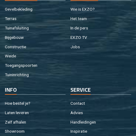
Ge­vel­be­kle­ding
Wie is EXZO?
Ter­ras
Het team
Tuin­af­slui­ting
In de pers
Bij­ge­bouw
EXZO TV
Con­struc­tie
Jobs
Weide
Toe­gangs­poor­ten
Tuin­in­rich­ting
INFO
SER­VI­CE
Hoe be­stel je?
Con­tact
Laten le­ve­ren
Ad­vies
Zelf af­ha­len
Hand­lei­din­gen
Show­room
In­spi­ra­tie