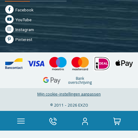
Fa­cebook
You­Tu­be
In­st­agram
Pin­te­rest
Bank
over­schrij­ving
Mijn coo­kie-in­stel­lin­gen aan­pas­sen
© 2011 - 2026 EXZO