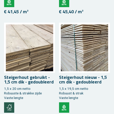
€ 41,45 / m²
€ 45,40 / m²
Stei­ger­hout ge­bruikt -
Stei­ger­hout nieuw - 1,5
1,5 cm dik - ge­dou­bleerd
cm dik - ge­dou­bleerd
1,5 x 20 cm netto
1,5 x 19,5 cm netto
Ro­buus­te & strak­ke zijde
Ro­buust & strak
Vaste leng­te
Vaste leng­te