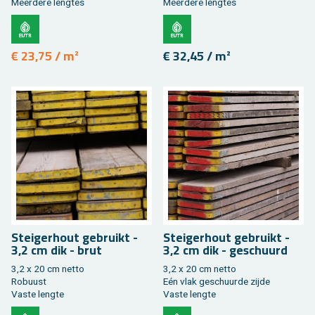
Meer­de­re leng­tes
Meer­de­re leng­tes
€ 23,75 / m²
€ 32,45 / m²
Stei­ger­hout ge­bruikt -
Stei­ger­hout ge­bruikt -
3,2 cm dik - brut
3,2 cm dik - ge­schuurd
3,2 x 20 cm netto
3,2 x 20 cm netto
Ro­buust
Eén vlak ge­schuur­de zijde
Vaste leng­te
Vaste leng­te