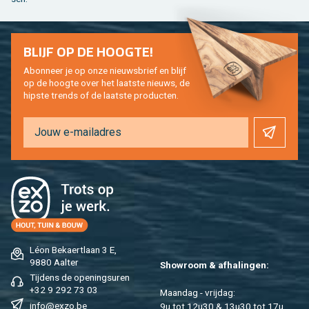
BLIJF OP DE HOOG­TE!
Abon­neer je op onze nieuws­brief en blijf
op de hoog­te over het laat­ste nieuws, de
hip­s­te trends of de laat­ste pro­duc­ten.
Léon Be­kaert­laan 3 E,
9880 Aal­ter
Show­room & af­ha­lin­gen:
Tij­dens de ope­nings­uren
+32 9 292 73 03
Maan­dag - vrij­dag:
info@​exzo.​be
9u tot 12u30 & 13u30 tot 17u