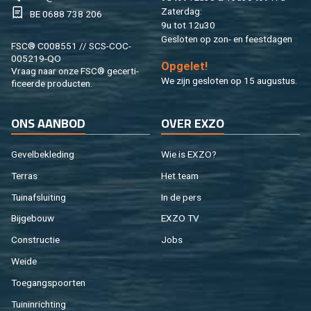
Za­ter­dag:
BE 0688 738 206
9u tot 12u30
Ge­slo­ten op zon- en feest­da­gen
FSC® C008551 // SCS-COC-
005219-QO
Op­ge­let!
Vraag naar onze FSC® ge­cer­ti­
We zijn ge­slo­ten op 15 au­gus­tus.
fi­ceer­de pro­duc­ten.
ONS AAN­BOD
OVER EXZO
Ge­vel­be­kle­ding
Wie is EXZO?
Ter­ras
Het team
Tuin­af­slui­ting
In de pers
Bij­ge­bouw
EXZO TV
Con­struc­tie
Jobs
Weide
Toe­gangs­poor­ten
Tuin­in­rich­ting