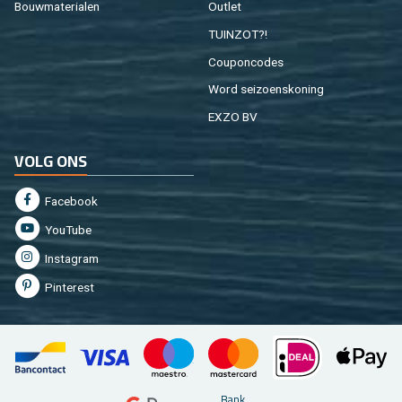
Bouw­ma­te­ri­a­len
Out­let
TUIN­ZOT?!
Cou­pon­co­des
Word sei­zoens­ko­ning
EXZO BV
VOLG ONS
Fa­cebook
You­Tu­be
In­st­agram
Pin­te­rest
Bank