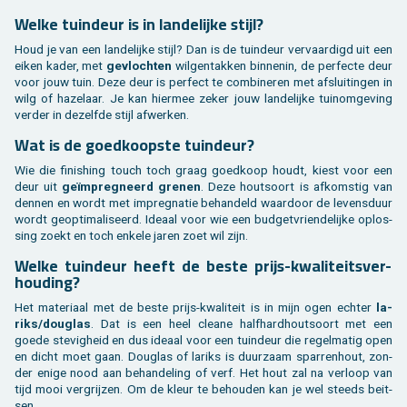
Welke tuin­deur is in lan­de­lij­ke stijl?
Houd je van een lan­de­lij­ke stijl? Dan is de tuin­deur ver­vaar­digd uit een
eiken kader, met
ge­vloch­ten
wil­gen­tak­ken bin­nen­in, de per­fec­te deur
voor jouw tuin. Deze deur is per­fect te com­bi­ne­ren met af­slui­tin­gen in
wilg of ha­ze­laar. Je kan hier­mee zeker jouw lan­de­lij­ke tuinom­ge­ving
ver­der in de­zelf­de stijl af­wer­ken.
Wat is de goed­koop­ste tuin­deur?
Wie die fi­nis­hing touch toch graag goed­koop houdt, kiest voor een
deur uit
geïmpreg­neerd gre­nen
. Deze hout­soort is af­kom­stig van
den­nen en wordt met im­preg­na­tie be­han­deld waar­door de le­vens­duur
wordt ge­op­ti­ma­li­seerd. Ide­aal voor wie een bud­get­vrien­de­lij­ke op­los­
sing zoekt en toch en­ke­le jaren zoet wil zijn.
Welke tuin­deur heeft de beste prijs-kwa­li­teits­ver­
hou­ding?
Het ma­te­ri­aal met de beste prijs-kwa­li­teit is in mijn ogen ech­ter
la­
riks/dou­g­las
. Dat is een heel clea­ne half­hard­hout­soort met een
goede ste­vig­heid en dus ide­aal voor een tuin­deur die re­gel­ma­tig open
en dicht moet gaan. Dou­g­las of la­riks is duur­zaam spar­ren­hout, zon­
der enige nood aan be­han­de­ling of verf. Het hout zal na ver­loop van
tijd mooi ver­grij­zen. Om de kleur te be­hou­den kan je wel steeds beit­
sen.