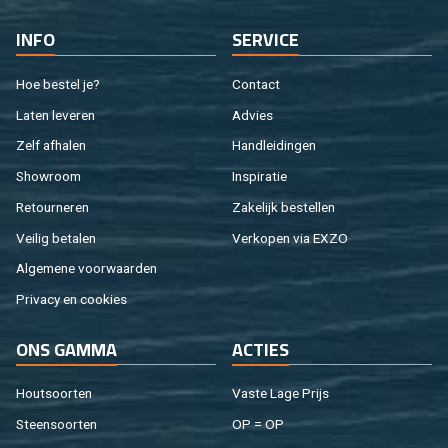
INFO
SER­VI­CE
Hoe be­stel je?
Con­tact
Laten le­ve­ren
Ad­vies
Zelf af­ha­len
Hand­lei­din­gen
Show­room
In­spi­ra­tie
Re­tour­ne­ren
Za­ke­lijk be­stel­len
Vei­lig be­ta­len
Ver­ko­pen via EXZO
Al­ge­me­ne voor­waar­den
Pri­va­cy en coo­kies
ONS GAMMA
AC­TIES
Hout­soor­ten
Vaste Lage Prijs
Steen­soor­ten
OP = OP