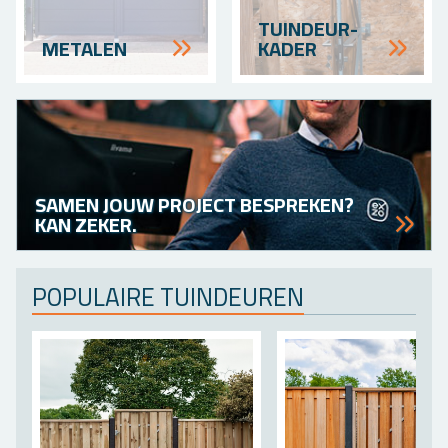
TUIN­DEUR­
ME­TA­LEN
KADER
SAMEN JOUW PRO­JECT BE­SPRE­KEN?
KAN ZEKER.
PO­PU­LAI­RE TUIN­DEU­REN