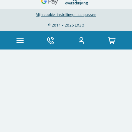
over­schrij­ving
Mijn coo­kie-in­stel­lin­gen aan­pas­sen
© 2011 - 2026 EXZO