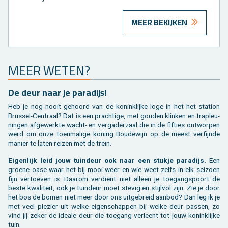
MEER BEKIJKEN
MEER WETEN?
De deur naar je pa­ra­dijs!
Heb je nog nooit ge­hoord van de ko­nink­lij­ke loge in het het sta­ti­on
Brus­sel-Cen­traal? Dat is een prach­ti­ge, met gou­den klin­ken en trap­leu­
nin­gen af­ge­werk­te wacht- en ver­ga­der­zaal die in de fif­ties ont­wor­pen
werd om onze toen­ma­li­ge ko­ning Bou­de­wijn op de meest ver­fijn­de
ma­nier te laten rei­zen met de trein.
Ei­gen­lijk leid jouw tuin­deur ook naar een stuk­je pa­ra­dijs.
Een
groe­ne oase waar het bij mooi weer en wie weet zelfs in elk sei­zoen
fijn ver­toe­ven is. Daar­om ver­dient niet al­leen je toe­gangs­poort de
beste kwa­li­teit, ook je tuin­deur moet ste­vig en stijl­vol zijn. Zie je door
het bos de bomen niet meer door ons uit­ge­breid aan­bod? Dan leg ik je
met veel ple­zier uit welke ei­gen­schap­pen bij welke deur pas­sen, zo
vind jij zeker de ide­a­le deur die toe­gang ver­leent tot jouw ko­nink­lij­ke
tuin.