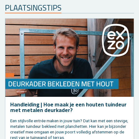
PLAAT­SINGS­TIPS
Hand­lei­ding | Hoe maak je een hou­ten tuin­deur
met me­ta­len deur­ka­der?
Een stijl­vol­le entrée maken in jouw tuin? Dat kan met een ste­vi­ge,
me­ta­len tuin­deur be­kleed met plan­chet­ten. Hier kan je bij­zon­der
cre­a­tief mee om­gaan en jouw poort vol­le­dig af­stem­men op de
rest van je tuin­wand of ter­ras.