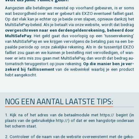
Aan­ge­zien alle be­ta­lin­gen mee­st­al op voor­hand ge­beu­ren, is er soms
wat be­zorgd­heid over wat er ge­beurt als EXZO even­tu­eel fail­liet gaat.
Op dat vlak kan je ech­ter op je beide oren sla­pen, op­nieuw dank­zij het
Mul­ti­Sa­fe­Pay-be­leid. Als je be­taalt via onze web­si­te, wordt dat be­drag
over­ge­schre­ven naar een der­den­gel­den­re­ke­ning, be­heerd door
Mul­ti­Sa­fe­Pay.
Het geld gaat dus voor­lo­pig op een ‘tus­sen­re­ke­ning’
van Mul­ti­Sa­fe­Pay en we krij­gen ver­vol­gens de be­ta­ling pas na een be­
paal­de pe­ri­o­de op onze za­ke­lij­ke re­ke­ning. Als in de tus­sen­tijd EXZO
fail­liet zou gaan en we kun­nen je be­stel­ling niet ver­vol­le­di­gen, of wan­
neer er iets mis zou gaan met Mul­ti­Sa­fe­Pay, dan wordt dat be­drag au­
to­ma­tisch te­rug­ge­stort op jouw re­ke­ning.
Op die ma­nier ben je ver­
ze­kerd bij fail­lis­se­ment
van de web­win­kel waar­bij je een pro­duct
hebt aan­ge­kocht.
NOG EEN AAN­TAL LAAT­STE TIPS:
1. Kijk na of het adres van de be­taal­mo­du­le met https:// be­gint (in
plaats van de ge­brui­ke­lij­ke http://) of dat er een hang­slot­je on­der­aan
het scherm staat.
2. Con­tro­leer of de naam van de web­si­te over­een­stemt met de ge­ko­