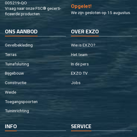
005219-QO
Op­ge­let!
Vraag naar onze FSC® ge­cer­ti­
We zijn ge­slo­ten op 15 au­gus­tus.
fi­ceer­de pro­duc­ten.
ONS AAN­BOD
OVER EXZO
Ge­vel­be­kle­ding
Wie is EXZO?
Ter­ras
Het team
Tuin­af­slui­ting
In de pers
Bij­ge­bouw
EXZO TV
Con­struc­tie
Jobs
Weide
Toe­gangs­poor­ten
Tuin­in­rich­ting
INFO
SER­VI­CE