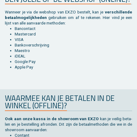
Wan­neer je via de web­shop van EXZO be­stelt, kan je
ver­schil­len­de
be­taal­mo­ge­lijk­he­den
ge­brui­ken om af te re­ke­nen. Hier vind je een
lijst van alle aan­vaar­de me­tho­den:
Ban­con­tact
Mas­ter­card
VISA
Bank­over­schrij­ving
Maes­tro
iDEAL
Goog­le Pay
Apple Pay
WAAR­MEE KAN JE BE­TA­LEN IN DE
WIN­KEL (OF­FLI­NE)?
Ook aan onze kassa in de show­room van EXZO
kan je vei­lig be­ta­
len en je be­stel­ling af­ron­den. Dit zijn de be­taal­me­tho­den die we in de
show­room aan­vaar­den:
Con­tant