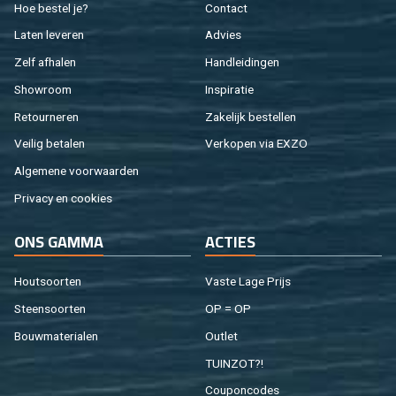
Hoe be­stel je?
Con­tact
Laten le­ve­ren
Ad­vies
Zelf af­ha­len
Hand­lei­din­gen
Show­room
In­spi­ra­tie
Re­tour­ne­ren
Za­ke­lijk be­stel­len
Vei­lig be­ta­len
Ver­ko­pen via EXZO
Al­ge­me­ne voor­waar­den
Pri­va­cy en coo­kies
ONS GAMMA
AC­TIES
Hout­soor­ten
Vaste Lage Prijs
Steen­soor­ten
OP = OP
Bouw­ma­te­ri­a­len
Out­let
TUIN­ZOT?!
Cou­pon­co­des