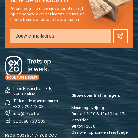
BLIJF OP DE HOOG­TE!
Abon­neer je op onze nieuws­brief en blijf
op de hoog­te over het laat­ste nieuws, de
hip­s­te trends of de laat­ste pro­duc­ten.
Léon Be­kaert­laan 3 E,
9880 Aal­ter
Show­room & af­ha­lin­gen:
Tij­dens de ope­nings­uren
+32 9 292 73 03
Maan­dag - vrij­dag:
info@​exzo.​be
9u tot 12u30 & 13u30 tot 17u
Za­ter­dag:
BE 0688 738 206
9u tot 12u30
Ge­slo­ten op zon- en feest­da­gen
FSC® C008551 // SCS-COC-