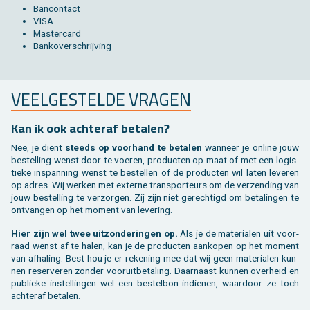
Ban­con­tact
VISA
Mas­ter­card
Bank­over­schrij­ving
VEEL­GE­STEL­DE VRA­GEN
Kan ik ook ach­ter­af be­ta­len?
Nee, je dient
steeds op voor­hand te be­ta­len
wan­neer je on­li­ne jouw
be­stel­ling wenst door te voe­ren, pro­duc­ten op maat of met een lo­gis­
tie­ke in­span­ning wenst te be­stel­len of de pro­duc­ten wil laten le­ve­ren
op adres. Wij wer­ken met ex­ter­ne trans­por­teurs om de ver­zen­ding van
jouw be­stel­ling te ver­zor­gen. Zij zijn niet ge­rech­tigd om be­ta­lin­gen te
ont­van­gen op het mo­ment van le­ve­ring.
Hier zijn wel twee uit­zon­de­rin­gen op.
Als je de ma­te­ri­a­len uit voor­
raad wenst af te halen, kan je de pro­duc­ten aan­ko­pen op het mo­ment
van af­ha­ling. Best hou je er re­ke­ning mee dat wij geen ma­te­ri­a­len kun­
nen re­ser­ve­ren zon­der voor­uit­be­ta­ling. Daar­naast kun­nen over­heid en
pu­blie­ke in­stel­lin­gen wel een be­stel­bon in­die­nen, waar­door ze toch
ach­ter­af be­ta­len.