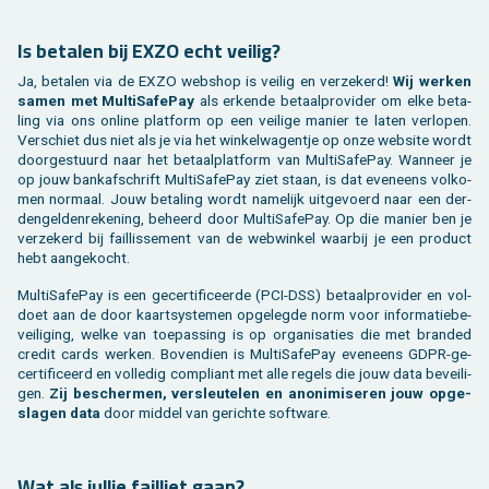
Is be­ta­len bij EXZO echt vei­lig?
Ja, be­ta­len via de EXZO web­shop is vei­lig en ver­ze­kerd!
Wij wer­ken
samen met Mul­ti­Sa­fe­Pay
als er­ken­de be­taal­pro­vi­der om elke be­ta­
ling via ons on­li­ne plat­form op een vei­li­ge ma­nier te laten ver­lo­pen.
Ver­schiet dus niet als je via het win­kel­wa­gen­tje op onze web­si­te wordt
door­ge­stuurd naar het be­taal­plat­form van Mul­ti­Sa­fe­Pay. Wan­neer je
op jouw bank­af­schrift Mul­ti­Sa­fe­Pay ziet staan, is dat even­eens vol­ko­
men nor­maal. Jouw be­ta­ling wordt na­me­lijk uit­ge­voerd naar een der­
den­gel­den­re­ke­ning, be­heerd door Mul­ti­Sa­fe­Pay. Op die ma­nier ben je
ver­ze­kerd bij fail­lis­se­ment van de web­win­kel waar­bij je een pro­duct
hebt aan­ge­kocht.
Mul­ti­Sa­fe­Pay is een ge­cer­ti­fi­ceer­de (PCI-DSS) be­taal­pro­vi­der en vol­
doet aan de door kaart­sys­te­men op­ge­leg­de norm voor in­for­ma­tie­be­
vei­li­ging, welke van toe­pas­sing is op or­ga­ni­sa­ties die met brand­ed
cre­dit cards wer­ken. Bo­ven­dien is Mul­ti­Sa­fe­Pay even­eens GDPR-ge­
cer­ti­fi­ceerd en vol­le­dig com­pli­ant met alle re­gels die jouw data be­vei­li­
gen.
Zij be­scher­men, ver­sleu­te­len en ano­ni­mi­se­ren jouw op­ge­
sla­gen data
door mid­del van ge­rich­te soft­wa­re.
Wat als jul­lie fail­liet gaan?