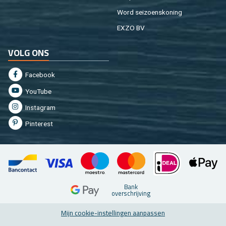
Word sei­zoens­ko­ning
EXZO BV
VOLG ONS
Fa­cebook
You­Tu­be
In­st­agram
Pin­te­rest
Bank
over­schrij­ving
Mijn coo­kie-in­stel­lin­gen aan­pas­sen