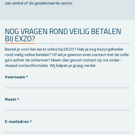
zen win­kel of de ge­se­lec­teer­de sec­tor.
NOG VRA­GEN ROND VEI­LIG BE­TA­LEN
BIJ EXZO?
Be­stel je voor het eerst on­li­ne bij EXZO? Heb je nog be­zorgd­he­den
rond vei­lig on­li­ne be­ta­len? Of wil je ge­woon even con­tact met de col­le­
ga's ach­ter de scher­men? Neem dan ge­rust con­tact op via on­der­
staand con­tact­for­mu­lier. Wij hel­pen je graag ver­der.
Voornaam *
Naam *
E-mailadres *