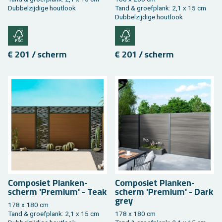
Dub­bel­zij­di­ge hout­look
Tand & groef­plank: 2,1 x 15 cm
Dub­bel­zij­di­ge hout­look
€ 201 / scherm
€ 201 / scherm
Com­po­siet Plan­ken­
Com­po­siet Plan­ken­
scherm 'Pre­mi­um' - Teak
scherm 'Pre­mi­um' - Dark
grey
178 x 180 cm
Tand & groef­plank: 2,1 x 15 cm
178 x 180 cm