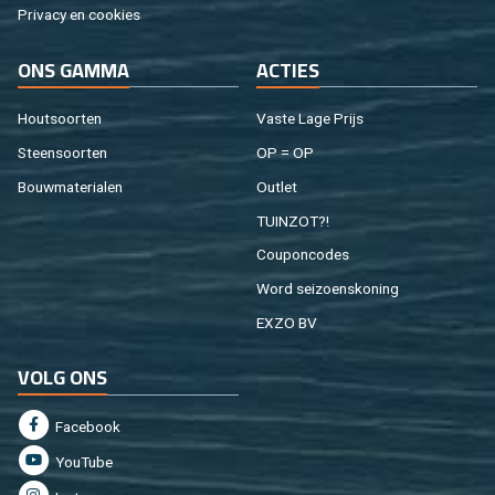
Pri­va­cy en coo­kies
ONS GAMMA
AC­TIES
Hout­soor­ten
Vaste Lage Prijs
Steen­soor­ten
OP = OP
Bouw­ma­te­ri­a­len
Out­let
TUIN­ZOT?!
Cou­pon­co­des
Word sei­zoens­ko­ning
EXZO BV
VOLG ONS
Fa­cebook
You­Tu­be