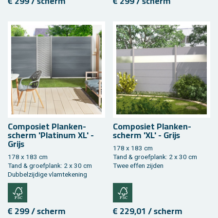
€ 299 / scherm
€ 299 / scherm
Com­po­siet Plan­ken­
Com­po­siet Plan­ken­
scherm 'Pla­ti­num XL' -
scherm 'XL' - Grijs
Grijs
178 x 183 cm
178 x 183 cm
Tand & groef­plank: 2 x 30 cm
Tand & groef­plank: 2 x 30 cm
Twee effen zij­den
Dub­bel­zij­di­ge vlam­te­ke­ning
€ 299 / scherm
€ 229,01 / scherm