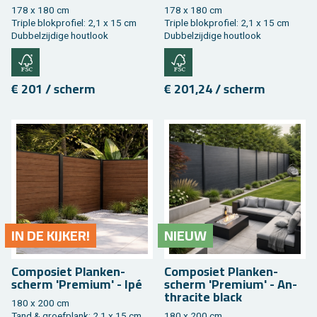
178 x 180 cm
178 x 180 cm
Tri­ple blok­pro­fiel: 2,1 x 15 cm
Tri­ple blok­pro­fiel: 2,1 x 15 cm
Dub­bel­zij­di­ge hout­look
Dub­bel­zij­di­ge hout­look
€ 201 / scherm
€ 201,24 / scherm
IN DE KIJ­KER!
NIEUW
Com­po­siet Plan­ken­
Com­po­siet Plan­ken­
scherm 'Pre­mi­um' - Ipé
scherm 'Pre­mi­um' - An­
thra­ci­te black
180 x 200 cm
Tand & groef­plank: 2,1 x 15 cm
180 x 200 cm