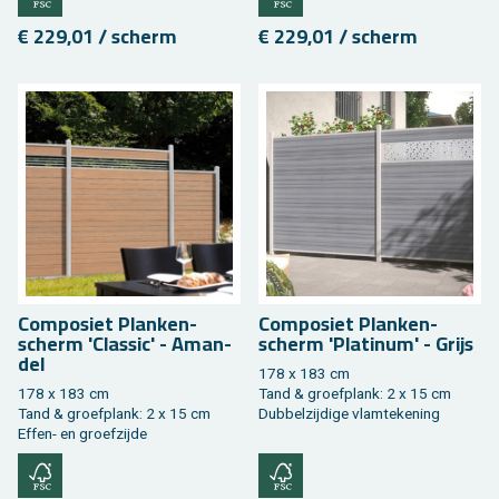
€ 229,01 / scherm
€ 229,01 / scherm
Com­po­siet Plan­ken­
Com­po­siet Plan­ken­
scherm 'Clas­sic' - Aman­
scherm 'Pla­ti­num' - Grijs
del
178 x 183 cm
178 x 183 cm
Tand & groef­plank: 2 x 15 cm
Tand & groef­plank: 2 x 15 cm
Dub­bel­zij­di­ge vlam­te­ke­ning
Effen- en groef­zij­de