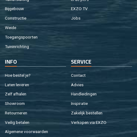
Bij­ge­bouw
EXZO TV
Con­struc­tie
Jobs
Weide
Toe­gangs­poor­ten
Tuin­in­rich­ting
INFO
SER­VI­CE
Hoe be­stel je?
Con­tact
Laten le­ve­ren
Ad­vies
Zelf af­ha­len
Hand­lei­din­gen
Show­room
In­spi­ra­tie
Re­tour­ne­ren
Za­ke­lijk be­stel­len
Vei­lig be­ta­len
Ver­ko­pen via EXZO
Al­ge­me­ne voor­waar­den