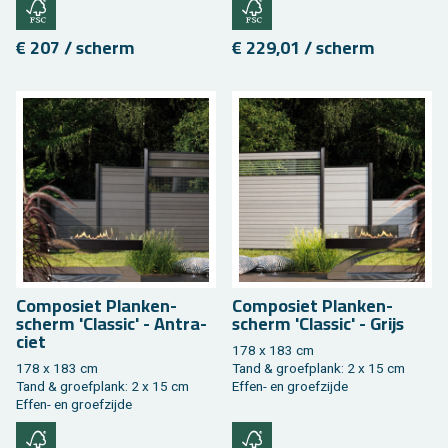
€ 207 / scherm
€ 229,01 / scherm
Com­po­siet Plan­ken­
Com­po­siet Plan­ken­
scherm 'Clas­sic' - An­tra­
scherm 'Clas­sic' - Grijs
ciet
178 x 183 cm
178 x 183 cm
Tand & groef­plank: 2 x 15 cm
Tand & groef­plank: 2 x 15 cm
Effen- en groef­zij­de
Effen- en groef­zij­de