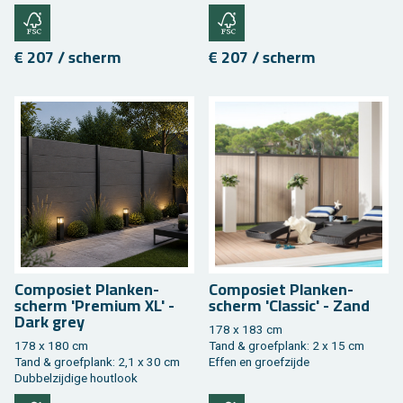
€ 207 / scherm
€ 207 / scherm
Com­po­siet Plan­ken­
Com­po­siet Plan­ken­
scherm 'Pre­mi­um XL' -
scherm 'Clas­sic' - Zand
Dark grey
178 x 183 cm
178 x 180 cm
Tand & groef­plank: 2 x 15 cm
Tand & groef­plank: 2,1 x 30 cm
Effen en groef­zij­de
Dub­bel­zij­di­ge hout­look