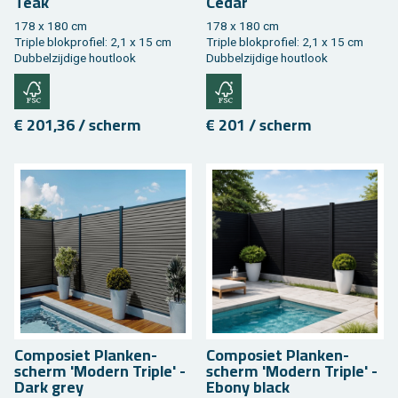
Teak
Cedar
178 x 180 cm
178 x 180 cm
Tri­ple blok­pro­fiel: 2,1 x 15 cm
Tri­ple blok­pro­fiel: 2,1 x 15 cm
Dub­bel­zij­di­ge hout­look
Dub­bel­zij­di­ge hout­look
€ 201,36 / scherm
€ 201 / scherm
Com­po­siet Plan­ken­
Com­po­siet Plan­ken­
scherm 'Mo­dern Tri­ple' -
scherm 'Mo­dern Tri­ple' -
Dark grey
Ebony black