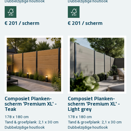
Dub­bel­zij­di­ge hout­look
Dub­bel­zij­di­ge hout­look
€ 201 / scherm
€ 201 / scherm
Com­po­siet Plan­ken­
Com­po­siet Plan­ken­
scherm 'Pre­mi­um XL' -
scherm 'Pre­mi­um XL' -
Teak
Light grey
178 x 180 cm
178 x 180 cm
Tand & groef­plank: 2,1 x 30 cm
Tand & groef­plank: 2,1 x 30 cm
Dub­bel­zij­di­ge hout­look
Dub­bel­zij­di­ge hout­look