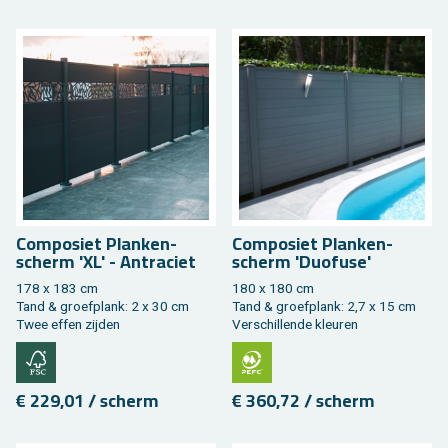
Com­po­siet Plan­ken­
Com­po­siet Plan­ken­
scherm 'XL' - An­tra­ciet
scherm 'Duo­fu­se'
178 x 183 cm
180 x 180 cm
Tand & groef­plank: 2 x 30 cm
Tand & groef­plank: 2,7 x 15 cm
Twee effen zij­den
Ver­schil­len­de kleu­ren
€ 229,01 / scherm
€ 360,72 / scherm