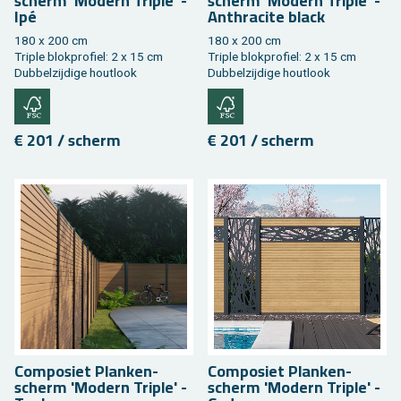
scherm 'Mo­dern Tri­ple' -
scherm 'Mo­dern Tri­ple' -
Ipé
An­thra­ci­te black
180 x 200 cm
180 x 200 cm
Tri­ple blok­pro­fiel: 2 x 15 cm
Tri­ple blok­pro­fiel: 2 x 15 cm
Dub­bel­zij­di­ge hout­look
Dub­bel­zij­di­ge hout­look
€ 201 / scherm
€ 201 / scherm
Com­po­siet Plan­ken­
Com­po­siet Plan­ken­
scherm 'Mo­dern Tri­ple' -
scherm 'Mo­dern Tri­ple' -