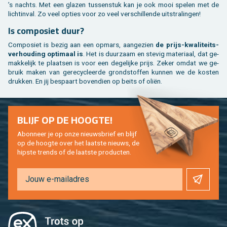
’s nachts. Met een gla­zen tus­sen­stuk kan je ook mooi spe­len met de
licht­in­val. Zo veel op­ties voor zo veel ver­schil­len­de uit­stra­lin­gen!
Is com­po­siet duur?
Com­po­siet is bezig aan een op­mars, aan­ge­zien
de prijs-kwa­li­teits­
ver­hou­ding op­ti­maal is
. Het is duur­zaam en ste­vig ma­te­ri­aal, dat ge­
mak­ke­lijk te plaat­sen is voor een de­ge­lij­ke prijs. Zeker omdat we ge­
bruik maken van ge­re­cy­cleer­de grond­stof­fen kun­nen we de kos­ten
druk­ken. En jij be­spaart bo­ven­dien op beits of oliën.
BLIJF OP DE HOOG­TE!
Abon­neer je op onze nieuws­brief en blijf
op de hoog­te over het laat­ste nieuws, de
hip­s­te trends of de laat­ste pro­duc­ten.