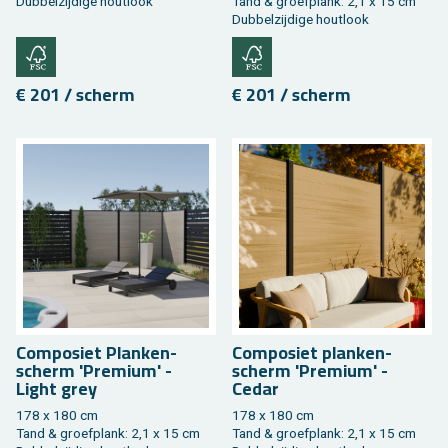
Dub­bel­zij­di­ge hout­look
Tand & groef­plank: 2,1 x 15 cm
Dub­bel­zij­di­ge hout­look
€ 201 / scherm
€ 201 / scherm
Com­po­siet Plan­ken­
Com­po­siet plan­ken­
scherm 'Pre­mi­um' -
scherm 'Pre­mi­um' -
Light grey
Cedar
178 x 180 cm
178 x 180 cm
Tand & groef­plank: 2,1 x 15 cm
Tand & groef­plank: 2,1 x 15 cm