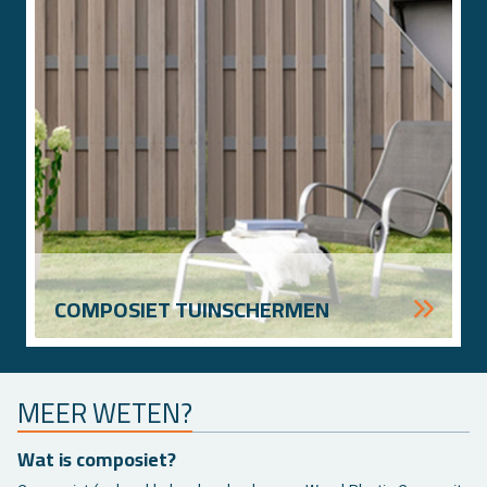
COM­PO­SIET TUIN­SCHER­MEN
MEER WETEN?
Wat is com­po­siet?