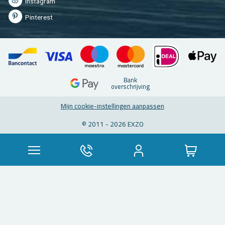
In­st­agram
Pin­te­rest
Bank
over­schrij­ving
Mijn coo­kie-in­stel­lin­gen aan­pas­sen
© 2011 - 2026 EXZO