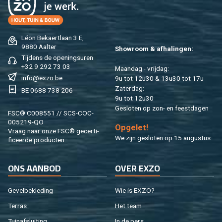
Léon Be­kaert­laan 3 E,
9880 Aal­ter
Show­room & af­ha­lin­gen:
Tij­dens de ope­nings­uren
+32 9 292 73 03
Maan­dag - vrij­dag:
info@​exzo.​be
9u tot 12u30 & 13u30 tot 17u
Za­ter­dag:
BE 0688 738 206
9u tot 12u30
Ge­slo­ten op zon- en feest­da­gen
FSC® C008551 // SCS-COC-
005219-QO
Op­ge­let!
Vraag naar onze FSC® ge­cer­ti­
We zijn ge­slo­ten op 15 au­gus­tus.
fi­ceer­de pro­duc­ten.
ONS AAN­BOD
OVER EXZO
Ge­vel­be­kle­ding
Wie is EXZO?
Ter­ras
Het team
Tuin­af­slui­ting
In de pers