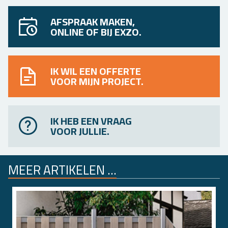
AFSPRAAK MAKEN,
ONLINE OF BIJ EXZO.
IK WIL EEN OFFERTE
VOOR MIJN PROJECT.
IK HEB EEN VRAAG
VOOR JULLIE.
MEER AR­TI­KE­LEN ...