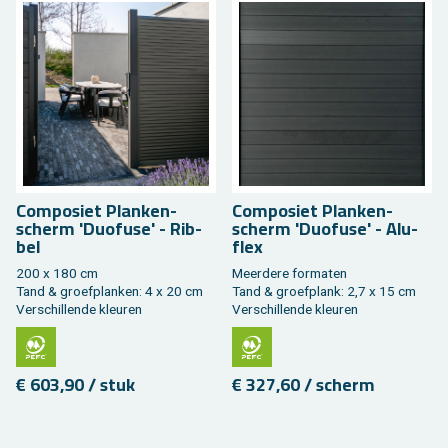
Com­po­siet Plan­ken­
Com­po­siet Plan­ken­
scherm 'Duo­fu­se' - Rib­
scherm 'Duo­fu­se' - Alu­
bel
flex
200 x 180 cm
Meer­de­re for­ma­ten
Tand & groef­plan­ken: 4 x 20 cm
Tand & groef­plank: 2,7 x 15 cm
Ver­schil­len­de kleu­ren
Ver­schil­len­de kleu­ren
€ 603,90 / stuk
€ 327,60 / scherm