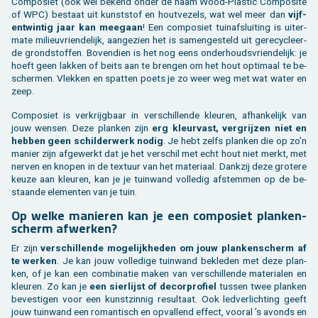
Com­po­siet (ook wel be­kend onder de naam Wood-Plas­tic Com­po­si­te
of WPC) be­staat uit kunst­stof en hout­ve­zels, wat wel meer dan
vijf­
en­twin­tig jaar kan mee­gaan
! Een com­po­siet tuin­af­slui­ting is ui­ter­
ma­te mi­li­eu­vrien­de­lijk, aan­ge­zien het is sa­men­ge­steld uit ge­re­cy­cleer­
de grond­stof­fen. Bo­ven­dien is het nog eens on­der­houds­vrien­de­lijk: je
hoeft geen lak­ken of beits aan te bren­gen om het hout op­ti­maal te be­
scher­men. Vlek­ken en spat­ten poets je zo weer weg met wat water en
zeep.
Com­po­siet is ver­krijg­baar in ver­schil­len­de kleu­ren, af­han­ke­lijk van
jouw wen­sen. Deze plan­ken zijn
erg kleur­vast, ver­grij­zen niet en
heb­ben geen schil­der­werk nodig
. Je hebt zelfs plan­ken die op zo’n
ma­nier zijn af­ge­werkt dat je het ver­schil met echt hout niet merkt, met
ner­ven en kno­pen in de tex­tuur van het ma­te­ri­aal. Dank­zij deze gro­te­re
keuze aan kleu­ren, kan je je tuin­wand vol­le­dig af­stem­men op de be­
staan­de ele­men­ten van je tuin.
Op welke ma­nie­ren kan je een com­po­siet plan­ken­
scherm af­wer­ken?
Er zijn
ver­schil­len­de mo­ge­lijk­he­den om jouw plan­ken­scherm af
te wer­ken
. Je kan jouw vol­le­di­ge tuin­wand be­kle­den met deze plan­
ken, of je kan een com­bi­na­tie maken van ver­schil­len­de ma­te­ri­a­len en
kleu­ren. Zo kan je
een sier­lijst of de­cor­pro­fiel
tus­sen twee plan­ken
be­ves­ti­gen voor een kunst­zin­nig re­sul­taat. Ook led­ver­lich­ting geeft
jouw tuin­wand een ro­man­tisch en op­val­lend ef­fect, voor­al ’s avonds en