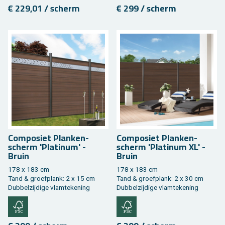
€ 229,01 / scherm
€ 299 / scherm
Com­po­siet Plan­ken­
Com­po­siet Plan­ken­
scherm 'Pla­ti­num' -
scherm 'Pla­ti­num XL' -
Bruin
Bruin
178 x 183 cm
178 x 183 cm
Tand & groef­plank: 2 x 15 cm
Tand & groef­plank: 2 x 30 cm
Dub­bel­zij­di­ge vlam­te­ke­ning
Dub­bel­zij­di­ge vlam­te­ke­ning