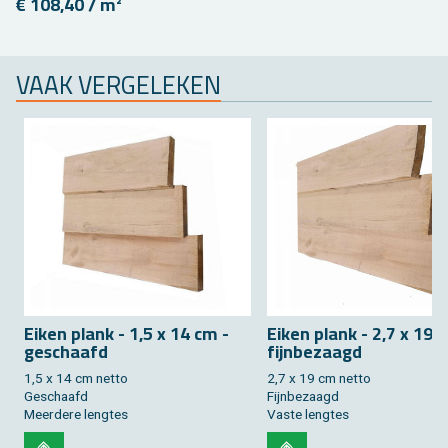
€ 108,40 / m²
VAAK VER­GE­LE­KEN
Eiken plank - 1,5 x 14 cm -
Eiken plank - 2,7 x 19 
ge­schaafd
fijn­be­zaagd
1,5 x 14 cm netto
2,7 x 19 cm netto
Ge­schaafd
Fijn­be­zaagd
Meer­de­re leng­tes
Vaste leng­tes