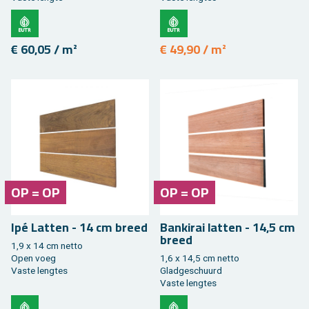
€ 60,05 / m²
€ 49,90 / m²
OP = OP
OP = OP
Ipé Lat­ten - 14 cm breed
Ban­ki­rai lat­ten - 14,5 cm
breed
1,9 x 14 cm netto
Open voeg
1,6 x 14,5 cm netto
Vaste leng­tes
Glad­ge­schuurd
Vaste leng­tes