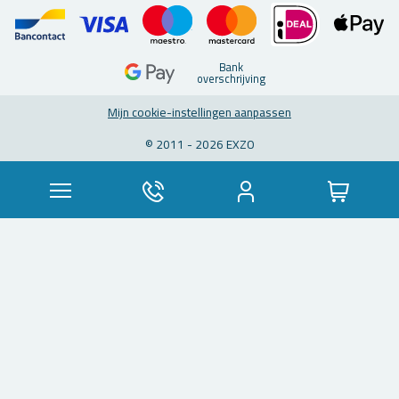
Bank
over­schrij­ving
Mijn coo­kie-in­stel­lin­gen aan­pas­sen
© 2011 - 2026 EXZO