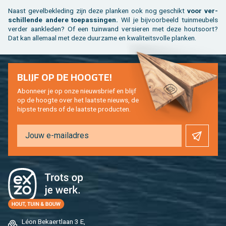
Naast ge­vel­be­kle­ding zijn deze plan­ken ook nog ge­schikt
voor ver­
schil­len­de an­de­re toe­pas­sin­gen.
Wil je bij­voor­beeld tuin­meu­bels
ver­der aan­kle­den? Of een tuin­wand ver­sie­ren met deze hout­soort?
Dat kan al­le­maal met deze duur­za­me en kwa­li­teits­vol­le plan­ken.
BLIJF OP DE HOOG­TE!
Abon­neer je op onze nieuws­brief en blijf
op de hoog­te over het laat­ste nieuws, de
hip­s­te trends of de laat­ste pro­duc­ten.
Léon Be­kaert­laan 3 E,