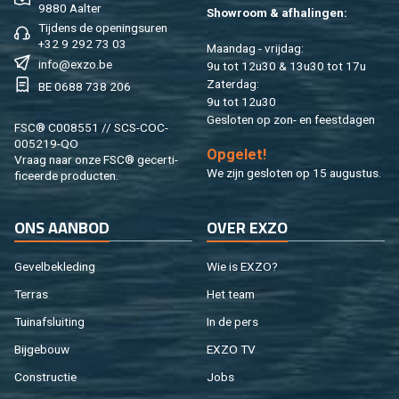
9880 Aal­ter
Show­room & af­ha­lin­gen:
Tij­dens de ope­nings­uren
+32 9 292 73 03
Maan­dag - vrij­dag:
info@​exzo.​be
9u tot 12u30 & 13u30 tot 17u
Za­ter­dag:
BE 0688 738 206
9u tot 12u30
Ge­slo­ten op zon- en feest­da­gen
FSC® C008551 // SCS-COC-
005219-QO
Op­ge­let!
Vraag naar onze FSC® ge­cer­ti­
We zijn ge­slo­ten op 15 au­gus­tus.
fi­ceer­de pro­duc­ten.
ONS AAN­BOD
OVER EXZO
Ge­vel­be­kle­ding
Wie is EXZO?
Ter­ras
Het team
Tuin­af­slui­ting
In de pers
Bij­ge­bouw
EXZO TV
Con­struc­tie
Jobs