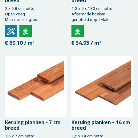
breed
breed
2 x 6,8 cm netto
1,2 x 9 x 180 cm netto
Open voeg
Af­ge­ron­de hoe­ken
Meer­de­re leng­tes
ge­rib­beld op­per­vlak
€ 89,10 / m²
€ 34,95 / m²
Keruing plan­ken - 7 cm
Keruing plan­ken - 14 cm
breed
breed
1,6 x 7 cm netto
1,5 x 14 cm netto