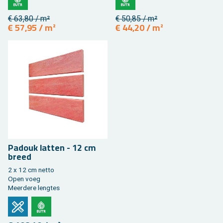
€ 63,80 / m²
€ 50,85 / m²
€ 57,95 / m²
€ 44,20 / m²
Pa­douk lat­ten - 12 cm
breed
2 x 12 cm netto
Open voeg
Meer­de­re leng­tes