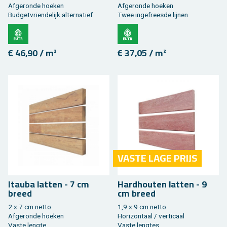
Af­ge­ron­de hoe­ken
Af­ge­ron­de hoe­ken
Bud­get­vrien­de­lijk al­ter­na­tief
Twee in­ge­frees­de lij­nen
€ 46,90 / m²
€ 37,05 / m²
VASTE LAGE PRIJS
Itau­ba lat­ten - 7 cm
Hard­hou­ten lat­ten - 9
breed
cm breed
2 x 7 cm netto
1,9 x 9 cm netto
Af­ge­ron­de hoe­ken
Ho­ri­zon­taal / ver­ti­caal
Vaste leng­te
Vaste leng­tes