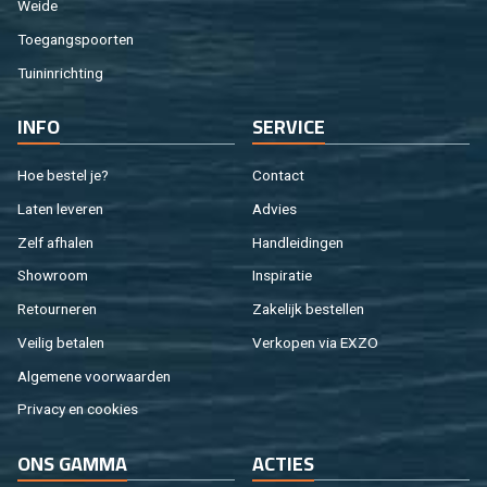
Weide
Toe­gangs­poor­ten
Tuin­in­rich­ting
INFO
SER­VI­CE
Hoe be­stel je?
Con­tact
Laten le­ve­ren
Ad­vies
Zelf af­ha­len
Hand­lei­din­gen
Show­room
In­spi­ra­tie
Re­tour­ne­ren
Za­ke­lijk be­stel­len
Vei­lig be­ta­len
Ver­ko­pen via EXZO
Al­ge­me­ne voor­waar­den
Pri­va­cy en coo­kies
ONS GAMMA
AC­TIES