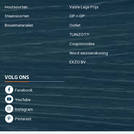
Hout­soor­ten
Vaste Lage Prijs
Steen­soor­ten
OP = OP
Bouw­ma­te­ri­a­len
Out­let
TUIN­ZOT?!
Cou­pon­co­des
Word sei­zoens­ko­ning
EXZO BV
VOLG ONS
Fa­cebook
You­Tu­be
In­st­agram
Pin­te­rest