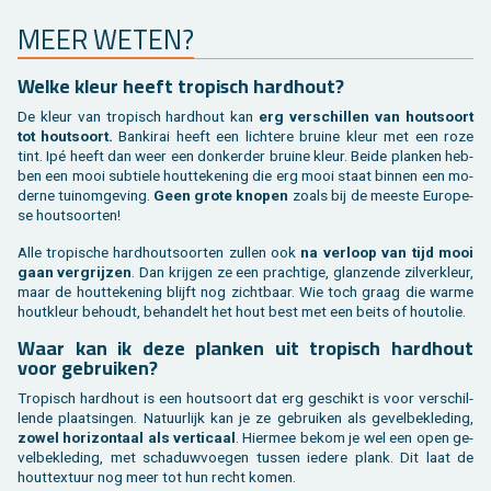
MEER WETEN?
Welke kleur heeft tro­pisch hard­hout?
De kleur van tro­pisch hard­hout kan
erg ver­schil­len van hout­soort
tot hout­soort.
Ban­ki­rai heeft een lich­te­re brui­ne kleur met een roze
tint. Ipé heeft dan weer een don­ker­der brui­ne kleur. Beide plan­ken heb­
ben een mooi sub­tie­le hout­te­ke­ning die erg mooi staat bin­nen een mo­
der­ne tuinom­ge­ving.
Geen grote kno­pen
zoals bij de mees­te Eu­ro­pe­
se hout­soor­ten!
Alle tro­pi­sche hard­hout­soor­ten zul­len ook
na ver­loop van tijd mooi
gaan ver­grij­zen
. Dan krij­gen ze een prach­ti­ge, glan­zen­de zil­ver­kleur,
maar de hout­te­ke­ning blijft nog zicht­baar. Wie toch graag die warme
hout­kleur be­houdt, be­han­delt het hout best met een beits of hout­olie.
Waar kan ik deze plan­ken uit tro­pisch hard­hout
voor ge­brui­ken?
Tro­pisch hard­hout is een hout­soort dat erg ge­schikt is voor ver­schil­
len­de plaat­sin­gen. Na­tuur­lijk kan je ze ge­brui­ken als ge­vel­be­kle­ding,
zowel ho­ri­zon­taal als ver­ti­caal
. Hier­mee bekom je wel een open ge­
vel­be­kle­ding, met scha­duw­voe­gen tus­sen ie­de­re plank. Dit laat de
hout­tex­tuur nog meer tot hun recht komen.