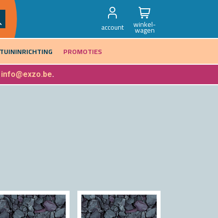
winkel-
account
wagen
TUININRICHTING
PROMOTIES
f
info@exzo.be
.