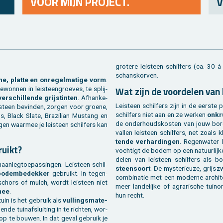
VOOR MIJN PROJECT.
V
gro­te­re lei­steen schil­fers (ca. 3
schans­kor­ven.
, plat­te en on­re­gel­ma­ti­ge vorm
.
Wat zijn de voor­de­len van 
won­nen in lei­steen­groe­ves, te splij­
ver­schil­len­de grijs­tin­ten
. Af­han­ke­
Lei­steen schil­fers zijn in de eer­ste
­steen be­vin­den, zor­gen voor groe­ne,
schil­fers niet aan en ze wer­ken
on­kr
s, Black Slate, Bra­zi­li­an Mus­tang en
de on­der­houds­kos­ten van jouw bor­d
­gen waar­mee je lei­steen schil­fers kan
val­len lei­steen schil­fers, net zoals 
ten­de ver­har­din­gen
. Re­gen­wa­ter
bruikt?
voch­tigt de bodem op een na­tuur­lij­ke 
de­len van lei­steen schil­fers als b
­aan­leg­toe­pas­sin­gen. Lei­steen schil­
steen­soort
. De mys­te­ri­eu­ze, grijs
 bo­dem­be­dek­ker
ge­bruikt. In te­gen­
com­bi­na­tie met een mo­der­ne ar­chi­t
­schors of mulch, wordt lei­steen niet
meer lan­de­lij­ke of agra­ri­sche tuin
 mee
.
hun recht.
 tuin is het ge­bruik als
vul­lings­ma­te­
n­de tuin­af­slui­ting in te rich­ten, wor­
op te bou­wen. In dat geval ge­bruik je