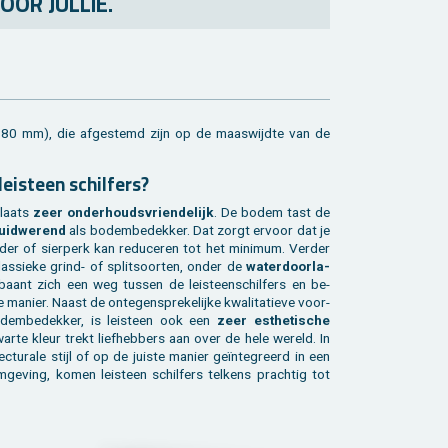
OOR JULLIE.
0 à 80 mm), die af­ge­stemd zijn op de maas­wijd­te van de
lei­steen schil­fers?
 plaats
zeer on­der­houds­vrien­de­lijk
. De bodem tast de
uid­we­rend
als bo­dem­be­dek­ker. Dat zorgt er­voor dat je
er of sier­perk kan re­du­ce­ren tot het mi­ni­mum. Ver­der
klas­sie­ke grind- of split­soor­ten, onder de
wa­ter­door­la­
 baant zich een weg tus­sen de lei­steen­schil­fers en be­
ma­nier. Naast de on­te­gen­spre­ke­lij­ke kwa­li­ta­tie­ve voor­
o­dem­be­dek­ker, is lei­steen ook een
zeer es­the­ti­sche
­zwar­te kleur trekt lief­heb­bers aan over de hele we­reld. In
ec­tu­ra­le stijl of op de juis­te ma­nier geïnte­greerd in een
om­ge­ving, komen lei­steen schil­fers tel­kens prach­tig tot