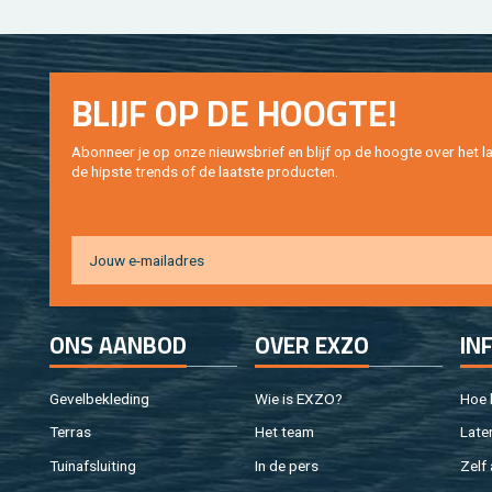
BLIJF OP DE HOOG­TE!
Abon­neer je op onze nieuws­brief en blijf op de hoog­te over het la
de hip­s­te trends of de laat­ste pro­duc­ten.
ONS AAN­BOD
OVER EXZO
IN
Ge­vel­be­kle­ding
Wie is EXZO?
Hoe b
Ter­ras
Het team
Laten
Tuin­af­slui­ting
In de pers
Zelf 