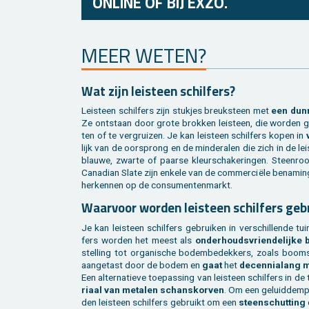
ONLINE OF BIJ EXZO.
MEER WETEN?
Wat zijn lei­steen schil­fers?
Lei­steen schil­fers zijn stuk­jes breuk­steen met
een dunne
Ze ont­staan door grote brok­ken lei­steen, die wor­den ge­
ten of te ver­grui­zen. Je kan lei­steen schil­fers kopen in
lijk van de oor­sprong en de min­der­alen die zich in de lei
blau­we, zwar­te of paar­se kleur­scha­ke­rin­gen. Steen­roo
Ca­na­di­an Slate zijn en­ke­le van de com­mer­ciële be­na­min
her­ken­nen op de con­su­men­ten­markt.
Waar­voor wor­den lei­steen schil­fers ge­
Je kan lei­steen schil­fers ge­brui­ken in ver­schil­len­de tuin
fers wor­den het meest als
on­der­houds­vrien­de­lij­ke
stel­ling tot or­ga­ni­sche bo­dem­be­dek­kers, zoals boom
aan­ge­tast door de bodem en
gaat
het
de­cen­nia­lang
Een al­ter­na­tie­ve toe­pas­sing van lei­steen schil­fers in de
ri­aal van me­ta­len schans­kor­ven
. Om een ge­luid­dem­pe
den lei­steen schil­fers ge­bruikt om een
steen­schut­ting