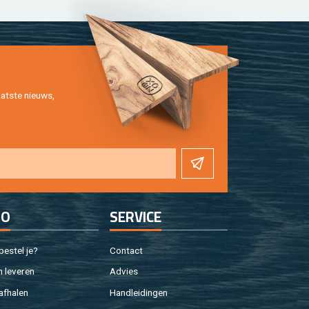
at­ste nieuws,
FO
SER­VI­CE
e­stel je?
Con­tact
 le­ve­ren
Ad­vies
af­ha­len
Hand­lei­din­gen