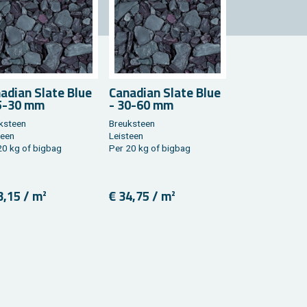
na­di­an Slate Blue
Ca­na­di­an Slate Blue
5-30 mm
- 30-60 mm
k­steen
Breuk­steen
teen
Lei­steen
20 kg of big­bag
Per 20 kg of big­bag
3,15 / m²
€ 34,75 / m²