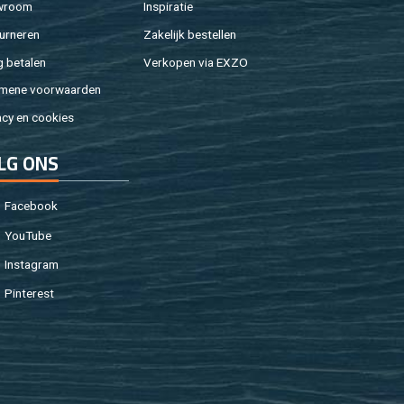
w­room
In­spi­ra­tie
ur­ne­ren
Za­ke­lijk be­stel­len
g be­ta­len
Ver­ko­pen via EXZO
­me­ne voor­waar­den
a­cy en coo­kies
LG ONS
Fa­cebook
You­Tu­be
In­st­agram
Pin­te­rest