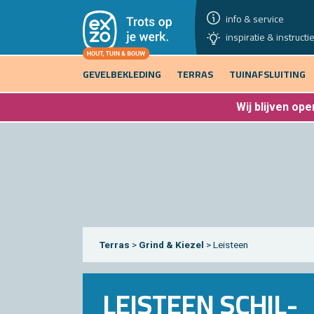
info & service
inspiratie & instructi
GEVELBEKLEDING
TERRAS
TUINAFSLUITING
Wij blijven
open
Ter­ras
>
Grind & Kie­zel
> Lei­steen
LEI­STEEN SCHIL­