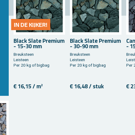
IN DE KIJ­KER!
Black Slate Pre­mi­um
Black Slate Pre­mi­um
Ca­
- 15-30 mm
- 30-90 mm
- 1
Breuk­steen
Breuk­steen
Breu
Lei­steen
Lei­steen
Lei­s
Per 20 kg of big­bag
Per 20 kg of big­bag
Per 
€ 16,15 / m²
€ 16,48 / stuk
€ 2