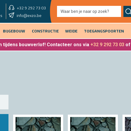
+32 9 292 73 03
showroom morgen
info@exzo.be
9u - 12u30 & 13u30 - 17u
es
BIJGEBOUW
CONSTRUCTIE
WEIDE
TOEGANGSPOORTEN
 tijdens bouwverlof
! Contacteer ons via
+32 9 292 73 03
o