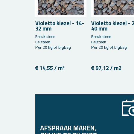
Vi­o­let­to kie­zel - 14-
Vi­o­let­to kie­zel -
32 mm
40 mm
Breuk­steen
Breuk­steen
Lei­steen
Lei­steen
Per 20 kg of big­bag
Per 20 kg of big­bag
€ 14,55 / m²
€ 97,12 / m2
AFSPRAAK MAKEN,