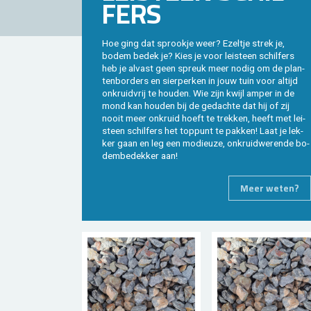
FERS
Hoe ging dat sprook­je weer? Ezel­tje strek je,
bodem bedek je? Kies je voor lei­steen schil­fers
heb je al­vast geen spreuk meer nodig om de plan­
ten­bor­ders en sier­per­ken in jouw tuin voor al­tijd
on­kruid­vrij te hou­den. Wie zijn kwijl amper in de
mond kan hou­den bij de ge­dach­te dat hij of zij
nooit meer on­kruid hoeft te trek­ken, heeft met lei­
steen schil­fers het top­punt te pak­ken! Laat je lek­
ker gaan en leg een mo­di­eu­ze, on­kruid­we­ren­de bo­
dem­be­dek­ker aan!
Meer weten?