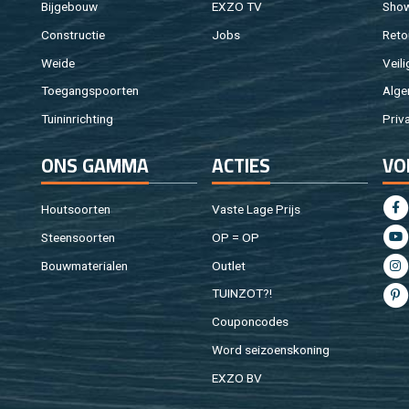
Bij­ge­bouw
EXZO TV
Sho
Con­struc­tie
Jobs
Re­to
Weide
Vei­li
Toe­gangs­poor­ten
Al­ge
Tuin­in­rich­ting
Pri­v
ONS GAMMA
AC­TIES
VO
Hout­soor­ten
Vaste Lage Prijs
Steen­soor­ten
OP = OP
Bouw­ma­te­ri­a­len
Out­let
TUIN­ZOT?!
Cou­pon­co­des
Word sei­zoens­ko­ning
EXZO BV