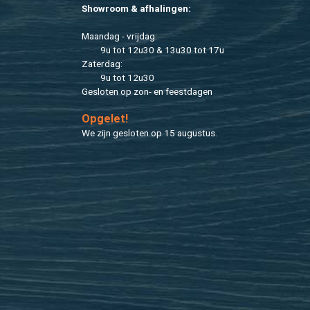
Show­room & af­ha­lin­gen:
Maan­dag - vrij­dag:
9u tot 12u30 & 13u30 tot 17u
Za­ter­dag:
9u tot 12u30
Ge­slo­ten op zon- en feest­da­gen
Op­ge­let!
We zijn ge­slo­ten op 15 au­gus­tus.