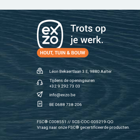
Léon Be­kaert­laan 3 E, 9880 Aal­ter
Tij­dens de ope­nings­uren
+32 9 292 73 03
info@​exzo.​be
BE 0688 738 206
FSC® C008551 // SCS-COC-005219-QO
Vraag naar onze FSC® ge­cer­ti­fi­ceer­de pro­duc­ten.