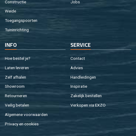
Con­struc­tie
Jobs
Weide
Toe­gangs­poor­ten
Tuin­in­rich­ting
INFO
SER­VI­CE
Hoe be­stel je?
Con­tact
Laten le­ve­ren
Ad­vies
Zelf af­ha­len
Hand­lei­din­gen
Show­room
In­spi­ra­tie
Re­tour­ne­ren
Za­ke­lijk be­stel­len
Vei­lig be­ta­len
Ver­ko­pen via EXZO
Al­ge­me­ne voor­waar­den
Pri­va­cy en coo­kies