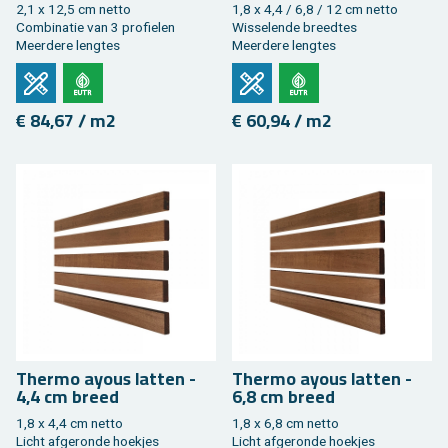
2,1 x 12,5 cm netto
1,8 x 4,4 / 6,8 / 12 cm netto
Com­bi­na­tie van 3 pro­fie­len
Wis­se­len­de breed­tes
Meer­de­re leng­tes
Meer­de­re leng­tes
€ 84,67 / m2
€ 60,94 / m2
Ther­mo ayous lat­ten -
Ther­mo ayous lat­ten -
4,4 cm breed
6,8 cm breed
1,8 x 4,4 cm netto
1,8 x 6,8 cm netto
Licht af­ge­ron­de hoek­jes
Licht af­ge­ron­de hoek­jes