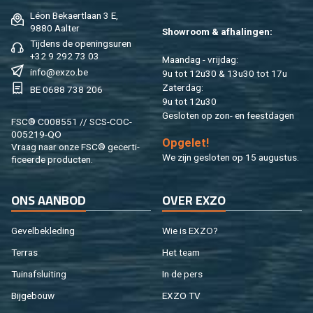
Léon Be­kaert­laan 3 E,
9880 Aal­ter
Show­room & af­ha­lin­gen:
Tij­dens de ope­nings­uren
+32 9 292 73 03
Maan­dag - vrij­dag:
info@​exzo.​be
9u tot 12u30 & 13u30 tot 17u
Za­ter­dag:
BE 0688 738 206
9u tot 12u30
Ge­slo­ten op zon- en feest­da­gen
FSC® C008551 // SCS-COC-
005219-QO
Op­ge­let!
Vraag naar onze FSC® ge­cer­ti­
We zijn ge­slo­ten op 15 au­gus­tus.
fi­ceer­de pro­duc­ten.
ONS AAN­BOD
OVER EXZO
Ge­vel­be­kle­ding
Wie is EXZO?
Ter­ras
Het team
Tuin­af­slui­ting
In de pers
Bij­ge­bouw
EXZO TV