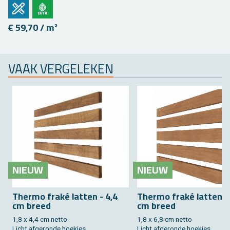
€ 59,70 / m²
VAAK VER­GE­LE­KEN
NIEUW
NIEUW
Ther­mo fraké lat­ten - 4,4
Ther­mo fraké lat­ten -
cm breed
cm breed
1,8 x 4,4 cm netto
1,8 x 6,8 cm netto
Licht af­ge­ron­de hoek­jes
Licht af­ge­ron­de hoek­jes