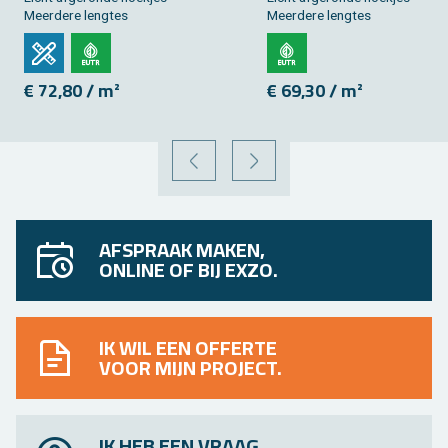
Meer­de­re leng­tes
Meer­de­re leng­tes
€ 72,80 / m²
€ 69,30 / m²
VORIGE
VOLGENDE
AFSPRAAK MAKEN,
ONLINE OF BIJ EXZO.
IK WIL EEN OFFERTE
VOOR MIJN PROJECT.
IK HEB EEN VRAAG