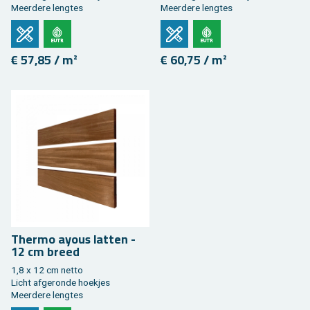
Meer­de­re leng­tes
Meer­de­re leng­tes
€ 57,85 / m²
€ 60,75 / m²
Ther­mo ayous lat­ten -
12 cm breed
1,8 x 12 cm netto
Licht af­ge­ron­de hoek­jes
Meer­de­re leng­tes