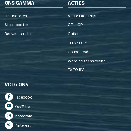
ONS GAMMA
AC­TIES
Hout­soor­ten
Vaste Lage Prijs
Steen­soor­ten
OP = OP
Bouw­ma­te­ri­a­len
Out­let
TUIN­ZOT?!
Cou­pon­co­des
Word sei­zoens­ko­ning
EXZO BV
VOLG ONS
Fa­cebook
You­Tu­be
In­st­agram
Pin­te­rest