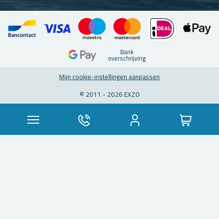
Bank
over­schrij­ving
Mijn coo­kie-in­stel­lin­gen aan­pas­sen
© 2011 - 2026 EXZO