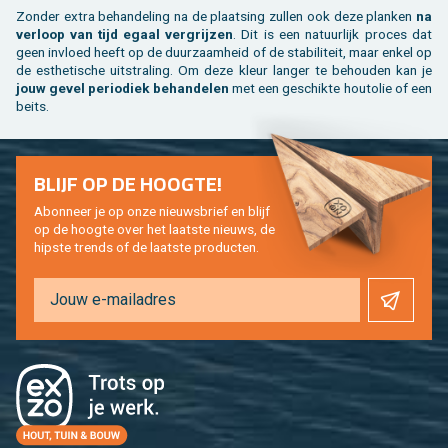
Zon­der extra be­han­de­ling na de plaat­sing zul­len ook deze plan­ken
na
ver­loop van tijd egaal ver­grij­zen
. Dit is een na­tuur­lijk pro­ces dat
geen in­vloed heeft op de duur­zaam­heid of de sta­bi­li­teit, maar enkel op
de es­the­ti­sche uit­stra­ling. Om deze kleur lan­ger te be­hou­den kan je
jouw gevel pe­ri­o­diek be­han­de­len
met een ge­schik­te hout­olie of een
beits.
BLIJF OP DE HOOG­TE!
Abon­neer je op onze nieuws­brief en blijf
op de hoog­te over het laat­ste nieuws, de
hip­s­te trends of de laat­ste pro­duc­ten.