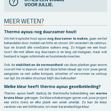
VOOR JULLIE.
MEER WETEN?
Ther­mo ayous: nog duur­za­mer hout!
Om het tro­pi­sche hout ayous
nog duur­za­mer te maken
, gaan we het
be­han­de­len door mid­del van hitte en stoom. Dit ver­an­dert de cel­struc­
tuur en brandt alle voed­za­me sui­kers weg. Zo krij­gen we een hout­
soort die niet al­leen erg duur­zaam is en lang zal mee­gaan, maar ook
be­stand is tegen schim­mels en hou­te­ten­de in­sec­ten.
Ook de
sta­bi­li­teit en de vorm­vast­heid
van deze plan­ken gaat enorm
voor­uit! Het is daar­om ook dat deze lat­ten ide­aal zijn voor jouw gevel,
aan­ge­zien ze niet zul­len krim­pen, uit­zet­ten of ver­vor­men na ver­loop
van tijd. De strak­ke struc­tuur blijft dus be­hou­den!
Welke kleur heeft ther­mo ayous ge­vel­be­kle­ding?
Ther­mo ayous heeft dank­zij de ther­mi­sche be­han­de­ling een
warme
brui­ne kleur
ge­kre­gen. De kleur­scha­ke­rin­gen geven ook jouw pro­ject
een extra toets en elke plank een uniek ui­ter­lijk. Zo kan de kleur
variëren van een licht­brui­ne, tot meer ka­ra­mel­ach­ti­ge kleur.