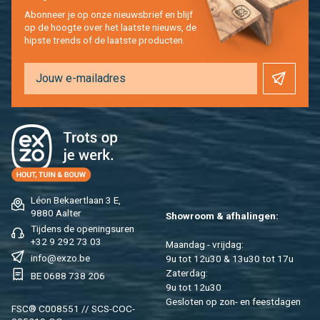
Abon­neer je op onze nieuws­brief en blijf
op de hoog­te over het laat­ste nieuws, de
hip­s­te trends of de laat­ste pro­duc­ten.
Léon Be­kaert­laan 3 E,
9880 Aal­ter
Show­room & af­ha­lin­gen:
Tij­dens de ope­nings­uren
+32 9 292 73 03
Maan­dag - vrij­dag:
info@​exzo.​be
9u tot 12u30 & 13u30 tot 17u
Za­ter­dag:
BE 0688 738 206
9u tot 12u30
Ge­slo­ten op zon- en feest­da­gen
FSC® C008551 // SCS-COC-