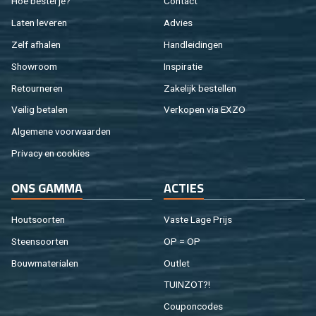
Hoe be­stel je?
Con­tact
Laten le­ve­ren
Ad­vies
Zelf af­ha­len
Hand­lei­din­gen
Show­room
In­spi­ra­tie
Re­tour­ne­ren
Za­ke­lijk be­stel­len
Vei­lig be­ta­len
Ver­ko­pen via EXZO
Al­ge­me­ne voor­waar­den
Pri­va­cy en coo­kies
ONS GAMMA
AC­TIES
Hout­soor­ten
Vaste Lage Prijs
Steen­soor­ten
OP = OP
Bouw­ma­te­ri­a­len
Out­let
TUIN­ZOT?!
Cou­pon­co­des