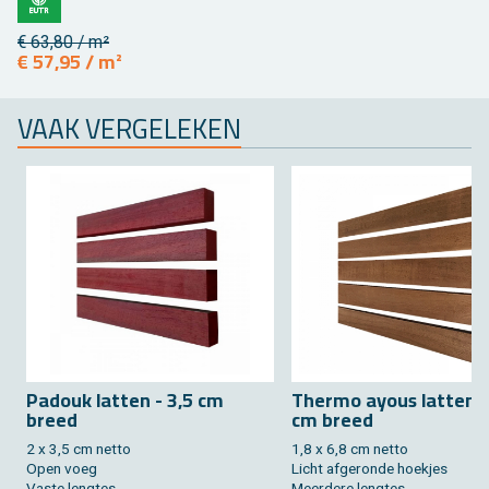
€ 63,80 / m²
€ 57,95 / m²
VAAK VER­GE­LE­KEN
Pa­douk lat­ten - 3,5 cm
Ther­mo ayous lat­ten -
breed
cm breed
2 x 3,5 cm netto
1,8 x 6,8 cm netto
Open voeg
Licht af­ge­ron­de hoek­jes
Vaste leng­tes
Meer­de­re leng­tes