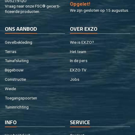
005219-QO
Op­ge­let!
Vraag naar onze FSC® ge­cer­ti­
We zijn ge­slo­ten op 15 au­gus­tus.
fi­ceer­de pro­duc­ten.
ONS AAN­BOD
OVER EXZO
Ge­vel­be­kle­ding
Wie is EXZO?
Ter­ras
Het team
Tuin­af­slui­ting
In de pers
Bij­ge­bouw
EXZO TV
Con­struc­tie
Jobs
Weide
Toe­gangs­poor­ten
Tuin­in­rich­ting
INFO
SER­VI­CE