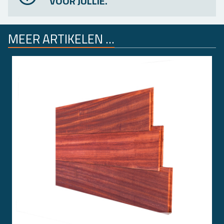
VOOR JULLIE.
MEER AR­TI­KE­LEN ...