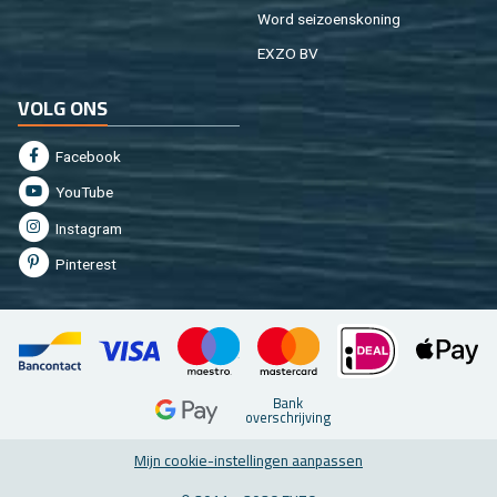
Word sei­zoens­ko­ning
EXZO BV
VOLG ONS
Fa­cebook
You­Tu­be
In­st­agram
Pin­te­rest
Bank
over­schrij­ving
Mijn coo­kie-in­stel­lin­gen aan­pas­sen