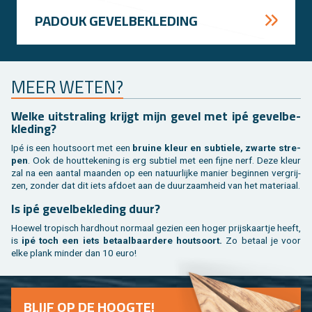
PA­DOUK GE­VEL­BE­KLE­DING
MEER WETEN?
Welke uit­stra­ling krijgt mijn gevel met ipé ge­vel­be­
kle­ding?
Ipé is een hout­soort met een
brui­ne kleur en sub­tie­le, zwar­te stre­
pen
. Ook de hout­te­ke­ning is erg sub­tiel met een fijne nerf. Deze kleur
zal na een aan­tal maan­den op een na­tuur­lij­ke ma­nier be­gin­nen ver­grij­
zen, zon­der dat dit iets af­doet aan de duur­zaam­heid van het ma­te­ri­aal.
Is ipé ge­vel­be­kle­ding duur?
Hoe­wel tro­pisch hard­hout nor­maal ge­zien een hoger prijs­kaart­je heeft,
is
ipé toch een iets be­taal­baar­de­re hout­soort.
Zo be­taal je voor
elke plank min­der dan 10 euro!
BLIJF OP DE HOOG­TE!