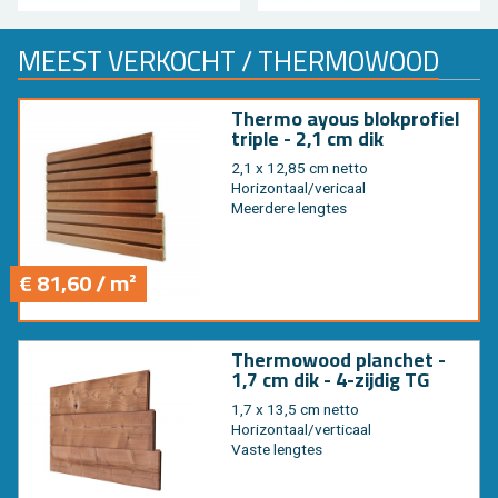
MEEST VER­KOCHT / THER­MO­WOOD
Ther­mo ayous blok­pro­fiel
tri­ple - 2,1 cm dik
2,1 x 12,85 cm netto
Ho­ri­zon­taal/veri­caal
Meer­de­re leng­tes
€ 81,60 / m²
Ther­mo­wood plan­chet -
1,7 cm dik - 4-zij­dig TG
1,7 x 13,5 cm netto
Ho­ri­zon­taal/ver­ti­caal
Vaste leng­tes