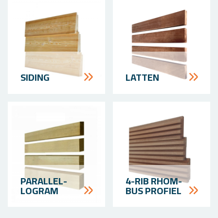
SI­DING
LAT­TEN
PARALLEL­
4-RIB RHOM­
LOGRAM
BUS PRO­FIEL