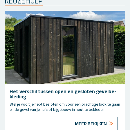
KEU­ZE­HULP
Het ver­schil tus­sen open en ge­slo­ten ge­vel­be­
kle­ding
Stel je voor: je hebt be­slo­ten om voor een prach­ti­ge look te gaan
en de gevel van je huis of bij­ge­bouw in hout te be­kle­den.
MEER BEKIJKEN