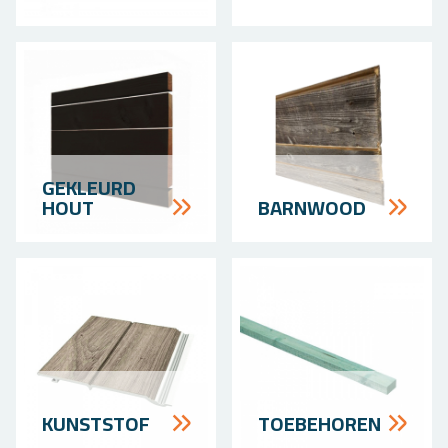
GE­KLEURD
HOUT
BARN­WOOD
KUNST­STOF
TOE­BEHOREN