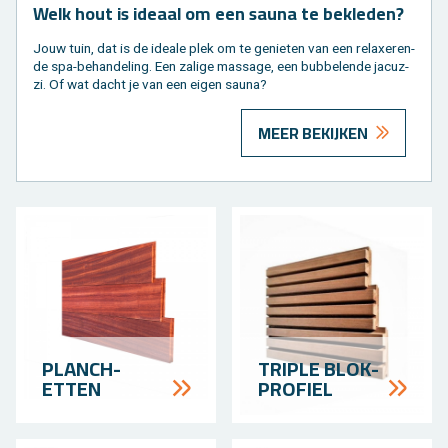
Welk hout is ide­aal om een sauna te be­kle­den?
Jouw tuin, dat is de ide­a­le plek om te ge­nie­ten van een re­laxe­ren­
de spa-be­han­de­ling. Een za­li­ge mas­sa­ge, een bub­be­len­de ja­cuz­
zi. Of wat dacht je van een eigen sauna?
MEER BEKIJKEN
PLANCH­
TRI­PLE BLOK­
ETTEN
PROFIEL