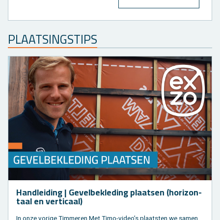
PLAAT­SINGS­TIPS
Hand­lei­ding | Ge­vel­be­kle­ding plaat­sen (ho­ri­zon­
taal en ver­ti­caal)
In onze vo­ri­ge Tim­me­ren Met Timo-video’s plaat­sten we samen