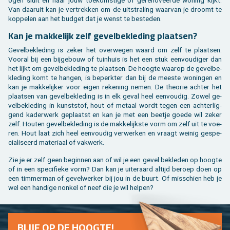
Van daar­uit kan je ver­trek­ken om de uit­stra­ling waar­van je droomt te
kop­pe­len aan het bud­get dat je wenst te be­ste­den.
Kan je mak­ke­lijk zelf ge­vel­be­kle­ding plaat­sen?
Ge­vel­be­kle­ding is zeker het over­we­gen waard om zelf te plaat­sen.
Voor­al bij een bij­ge­bouw of tuin­huis is het een stuk een­vou­di­ger dan
het lijkt om ge­vel­be­kle­ding te plaat­sen. De hoog­te waar­op de ge­vel­be­
kle­ding komt te han­gen, is be­perk­ter dan bij de mees­te wo­nin­gen en
kan je mak­ke­lij­ker voor eigen re­ke­ning nemen. De the­o­rie ach­ter het
plaat­sen van ge­vel­be­kle­ding is in elk geval heel een­vou­dig. Zowel ge­
vel­be­kle­ding in kunst­stof, hout of me­taal wordt tegen een ach­ter­lig­
gend ka­der­werk ge­plaatst en kan je met een beet­je goede wil zeker
zelf. Hou­ten ge­vel­be­kle­ding is de mak­ke­lijk­ste vorm om zelf uit te voe­
ren. Hout laat zich heel een­vou­dig ver­wer­ken en vraagt wei­nig ge­spe­
ci­a­li­seerd ma­te­ri­aal of vak­werk.
Zie je er zelf geen be­gin­nen aan of wil je een gevel be­kle­den op hoog­te
of in een spe­ci­fie­ke vorm? Dan kan je ui­ter­aard al­tijd be­roep doen op
een tim­mer­man of ge­vel­wer­ker bij jou in de buurt. Of mis­schien heb je
wel een han­di­ge non­kel of neef die je wil hel­pen?
BLIJF OP DE HOOG­TE!