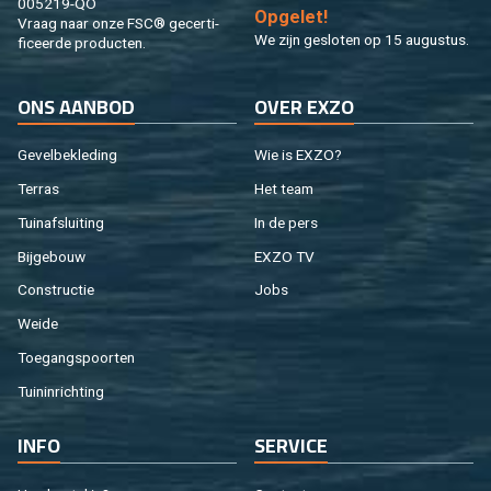
005219-QO
Op­ge­let!
Vraag naar onze FSC® ge­cer­ti­
We zijn ge­slo­ten op 15 au­gus­tus.
fi­ceer­de pro­duc­ten.
ONS AAN­BOD
OVER EXZO
Ge­vel­be­kle­ding
Wie is EXZO?
Ter­ras
Het team
Tuin­af­slui­ting
In de pers
Bij­ge­bouw
EXZO TV
Con­struc­tie
Jobs
Weide
Toe­gangs­poor­ten
Tuin­in­rich­ting
INFO
SER­VI­CE