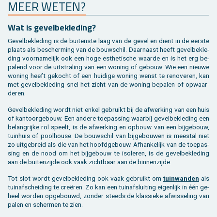
MEER WETEN?
Wat is ge­vel­be­kle­ding?
Ge­vel­be­kle­ding is de bui­ten­ste laag van de gevel en dient in de eer­ste
plaats als be­scher­ming van de bouw­schil. Daar­naast heeft ge­vel­be­kle­
ding voor­na­me­lijk ook een hoge es­the­ti­sche waar­de en is het erg be­
pa­lend voor de uit­stra­ling van een wo­ning of ge­bouw. Wie een nieu­we
wo­ning heeft ge­kocht of een hui­di­ge wo­ning wenst te re­no­ve­ren, kan
met ge­vel­be­kle­ding snel het zicht van de wo­ning be­pa­len of op­waar­
de­ren.
Ge­vel­be­kle­ding wordt niet enkel ge­bruikt bij de af­wer­king van een huis
of kan­toor­ge­bouw. Een an­de­re toe­pas­sing waar­bij ge­vel­be­kle­ding een
be­lang­rij­ke rol speelt, is de af­wer­king en op­bouw van een bij­ge­bouw,
tuin­huis of pool­hou­se. De bouw­schil van bij­ge­bou­wen is mee­st­al niet
zo uit­ge­breid als die van het hoofd­ge­bouw. Af­han­ke­lijk van de toe­pas­
sing en de nood om het bij­ge­bouw te iso­le­ren, is de ge­vel­be­kle­ding
aan de bui­ten­zij­de ook vaak zicht­baar aan de bin­nen­zij­de.
Tot slot wordt ge­vel­be­kle­ding ook vaak ge­bruikt om
tuin­wan­den
als
tuin­af­schei­ding te creëren. Zo kan een tuin­af­slui­ting ei­gen­lijk in één ge­
heel wor­den op­ge­bouwd, zon­der steeds de klas­sie­ke af­wis­se­ling van
palen en scher­men te zien.