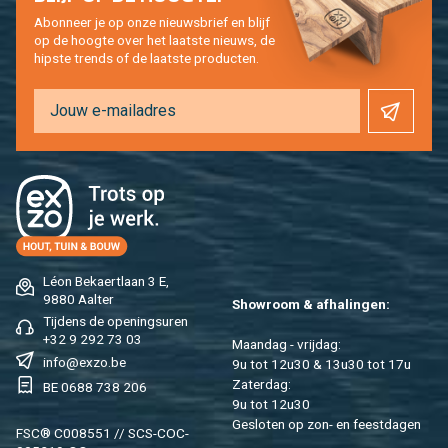
Abon­neer je op onze nieuws­brief en blijf
op de hoog­te over het laat­ste nieuws, de
hip­s­te trends of de laat­ste pro­duc­ten.
Léon Be­kaert­laan 3 E,
9880 Aal­ter
Show­room & af­ha­lin­gen:
Tij­dens de ope­nings­uren
+32 9 292 73 03
Maan­dag - vrij­dag:
info@​exzo.​be
9u tot 12u30 & 13u30 tot 17u
Za­ter­dag:
BE 0688 738 206
9u tot 12u30
Ge­slo­ten op zon- en feest­da­gen
FSC® C008551 // SCS-COC-