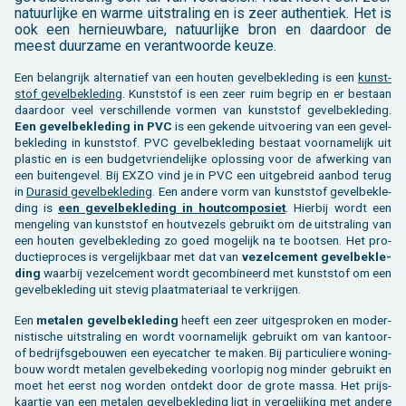
na­tuur­lij­ke en warme uit­stra­ling en is zeer
au­then­tiek
. Het is
ook een
her­nieuw­ba­re, na­tuur­lij­ke bron
en daar­door de
meest duur­za­me en ver­ant­woor­de keuze.
Een be­lang­rijk al­ter­na­tief van een hou­ten ge­vel­be­kle­ding is een
kunst­
stof ge­vel­be­kle­ding
. Kunst­stof is een zeer ruim be­grip en er be­staan
daar­door veel ver­schil­len­de vor­men van kunst­stof ge­vel­be­kle­ding.
Een ge­vel­be­kle­ding in PVC
is een ge­ken­de uit­voe­ring van een ge­vel­
be­kle­ding in kunst­stof. PVC ge­vel­be­kle­ding be­staat voor­na­me­lijk uit
plas­tic en is een bud­get­vrien­de­lij­ke op­los­sing voor de af­wer­king van
een bui­ten­ge­vel. Bij EXZO vind je in PVC een uit­ge­breid aan­bod terug
in
Du­ra­s­id ge­vel­be­kle­ding
. Een an­de­re vorm van kunst­stof ge­vel­be­kle­
ding is
een ge­vel­be­kle­ding in hout­com­po­siet
. Hier­bij wordt een
men­ge­ling van kunst­stof en hout­ve­zels ge­bruikt om de uit­stra­ling van
een hou­ten ge­vel­be­kle­ding zo goed mo­ge­lijk na te boot­sen. Het pro­
duc­tie­pro­ces is ver­ge­lijk­baar met dat van
ve­zel­ce­ment ge­vel­be­kle­
ding
waar­bij ve­zel­ce­ment wordt ge­com­bi­neerd met kunst­stof om een
ge­vel­be­kle­ding uit ste­vig plaat­ma­te­ri­aal te ver­krij­gen.
Een
me­ta­len ge­vel­be­kle­ding
heeft een zeer uit­ge­spro­ken en mo­der­
nis­ti­sche uit­stra­ling en wordt voor­na­me­lijk ge­bruikt om van kan­toor-
of be­drijfs­ge­bou­wen een ey­e­cat­cher te maken. Bij par­ti­cu­lie­re wo­ning­
bouw wordt me­ta­len ge­vel­be­keding voor­lo­pig nog min­der ge­bruikt en
moet het eerst nog wor­den ont­dekt door de grote massa. Het prijs­
kaart­je van een me­ta­len ge­vel­be­kle­ding ligt in ver­ge­lij­king met an­de­re