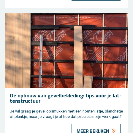
De op­bouw van ge­vel­be­kle­ding: tips voor je lat­
ten­struc­tuur
Je wil graag je gevel op­smuk­ken met een hou­ten latje, plan­che­tje
of plank­je, maar je vraagt je af hoe dat pre­cies in zijn werk gaat?
MEER BEKIJKEN