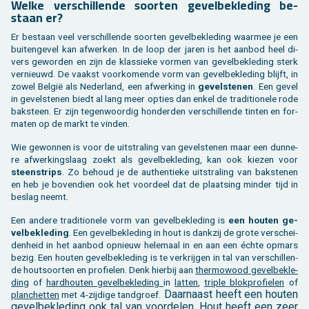
Welke ver­schil­len­de soor­ten ge­vel­be­kle­ding be­
staan er?
Er be­staan veel ver­schil­len­de soor­ten ge­vel­be­kle­ding waar­mee je een
bui­ten­ge­vel kan af­wer­ken. In de loop der jaren is het aan­bod heel di­
vers ge­wor­den en zijn de klas­sie­ke vor­men van ge­vel­be­kle­ding sterk
ver­nieuwd. De vaakst voor­ko­men­de vorm van ge­vel­be­kle­ding blijft, in
zowel België als Ne­der­land, een af­wer­king in
ge­vel­ste­nen
. Een gevel
in ge­vel­ste­nen biedt al lang meer op­ties dan enkel de tra­di­ti­o­ne­le rode
bak­steen. Er zijn te­gen­woor­dig hon­der­den ver­schil­len­de tin­ten en for­
ma­ten op de markt te vin­den.
Wie ge­won­nen is voor de uit­stra­ling van ge­vel­ste­nen maar een dun­ne­
re af­wer­kings­laag zoekt als ge­vel­be­kle­ding, kan ook kie­zen voor
steen­strips
. Zo be­houd je de au­then­tie­ke uit­stra­ling van bak­ste­nen
en heb je bo­ven­dien ook het voor­deel dat de plaat­sing min­der tijd in
be­slag neemt.
Een an­de­re tra­di­ti­o­ne­le vorm van ge­vel­be­kle­ding is
een hou­ten ge­
vel­be­kle­ding
. Een ge­vel­be­kle­ding in hout is dank­zij de grote ver­schei­
den­heid in het aan­bod op­nieuw he­le­maal in en aan een échte op­mars
bezig. Een hou­ten ge­vel­be­kle­ding is te ver­krij­gen in tal van ver­schil­len­
de hout­soor­ten en pro­fie­len. Denk hier­bij aan
ther­mo­wood ge­vel­be­kle­
ding
of
hard­hou­ten ge­vel­be­kle­ding
in
lat­ten
,
tri­ple blok­pro­fie­len
of
Daar­naast heeft een hou­ten
plan­chet­ten
met 4-zij­di­ge tand­groef.
ge­vel­be­kle­ding ook tal van voor­de­len.
Hout heeft een zeer