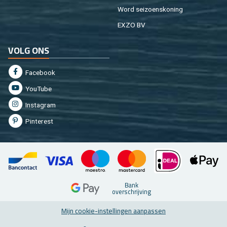
Word sei­zoens­ko­ning
EXZO BV
VOLG ONS
Fa­cebook
You­Tu­be
In­st­agram
Pin­te­rest
Bank
over­schrij­ving
Mijn coo­kie-in­stel­lin­gen aan­pas­sen