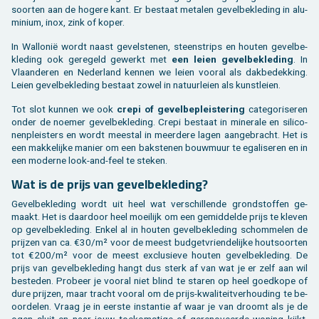
soor­ten aan de ho­ge­re kant. Er be­staat me­ta­len ge­vel­be­kle­ding in alu­
mi­ni­um, inox, zink of koper.
In Wal­lo­nië wordt naast ge­vel­ste­nen, steen­strips en hou­ten ge­vel­be­
kle­ding ook ge­re­geld ge­werkt met
een leien ge­vel­be­kle­ding
. In
Vlaan­de­ren en Ne­der­land ken­nen we leien voor­al als dak­be­dek­king.
Leien ge­vel­be­kle­ding be­staat zowel in na­tuur­lei­en als kunst­lei­en.
Tot slot kun­nen we ook
crepi of ge­vel­be­pleis­te­ring
ca­te­go­ri­se­ren
onder de noe­mer ge­vel­be­kle­ding. Crepi be­staat in mi­ne­ra­le en si­li­co­
nen­pleis­ters en wordt mee­st­al in meer­de­re lagen aan­ge­bracht. Het is
een mak­ke­lij­ke ma­nier om een bak­ste­nen bouw­muur te ega­li­se­ren en in
een mo­der­ne look-and-feel te ste­ken.
Wat is de prijs van ge­vel­be­kle­ding?
Ge­vel­be­kle­ding wordt uit heel wat ver­schil­len­de grond­stof­fen ge­
maakt. Het is daar­door heel moei­lijk om een ge­mid­del­de prijs te kle­ven
op ge­vel­be­kle­ding. Enkel al in hou­ten ge­vel­be­kle­ding schom­me­len de
prij­zen van ca. €30/m² voor de meest bud­get­vrien­de­lij­ke hout­soor­ten
tot €200/m² voor de meest ex­clu­sie­ve hou­ten ge­vel­be­kle­ding. De
prijs van ge­vel­be­kle­ding hangt dus sterk af van wat je er zelf aan wil
be­ste­den. Pro­beer je voor­al niet blind te sta­ren op heel goed­ko­pe of
dure prij­zen, maar tracht voor­al om de prijs-kwa­li­teit­ver­hou­ding te be­
oor­de­len. Vraag je in eer­ste in­stan­tie af waar je van droomt als je de
ogen sluit en naar jouw toe­kom­sti­ge of ge­re­no­veer­de wo­ning kijkt.