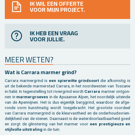
IK WIL EEN OFFERTE
VOOR MIJN PROJECT.
IK HEB EEN VRAAG
VOOR JULLIE.
MEER WETEN?
Wat is Car­ra­ra mar­mer grind?
Car­ra­ra mar­mer­grind is
een spier­wit­te grind­soort
die af­kom­stig is
uit de be­ken­de mar­mer­s­tad Car­ra­ra, in het noord­wes­ten van To­scane
in Italië. In te­gen­stel­ling tot ri­vier­grind wordt
Car­ra­ra
mar­mer ont­gon­
nen in
mar­mer­groe­ves
in de Apu­aan­se Alpen, het noor­de­lijk uit­ein­de
van de Apen­nij­nen. Het is dus ei­gen­lijk berg­grind, waar­door de af­ge­
ron­de vorm kunst­ma­tig wordt toe­ge­bracht. Het groot­ste voor­deel
van Car­ra­ra mar­mer­grind is de kleur­vast­heid en de on­der­houds­vrien­
de­lijk­heid van de ste­nen. Daar­naast is de wa­ter­door­laat­baar­heid goed
en zorgt de glin­ste­ring van het mar­mer voor
een pres­ti­gi­eu­ze en
stijl­vol­le uit­stra­ling
in de tuin.