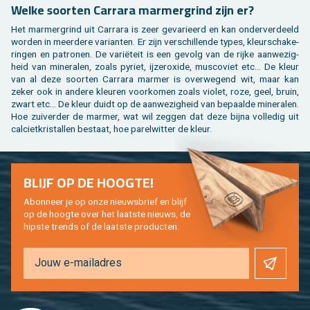
Welke soor­ten Car­ra­ra mar­mer­grind zijn er?
Het mar­mer­grind uit Car­ra­ra is zeer ge­va­ri­eerd en kan on­der­ver­deeld
wor­den in meer­de­re va­ri­an­ten. Er zijn ver­schil­len­de types, kleur­scha­ke­
rin­gen en pa­tro­nen. De variëteit is een ge­volg van de rijke aan­we­zig­
heid van mi­ne­ra­len, zoals py­riet, ij­zer­oxi­de, mus­co­viet etc… De kleur
van al deze soor­ten Car­ra­ra mar­mer is over­we­gend wit, maar kan
zeker ook in an­de­re kleu­ren voor­ko­men zoals vi­o­let, roze, geel, bruin,
zwart etc… De kleur duidt op de aan­we­zig­heid van be­paal­de mi­ne­ra­len.
Hoe zui­ver­der de mar­mer, wat wil zeg­gen dat deze bijna vol­le­dig uit
cal­ciet­kris­tal­len be­staat, hoe pa­rel­wit­ter de kleur.
BLIJF OP DE HOOG­TE!
Abon­neer je op onze nieuws­brief en blijf
op de hoog­te over het laat­ste nieuws, de
hip­s­te trends of de laat­ste pro­duc­ten.