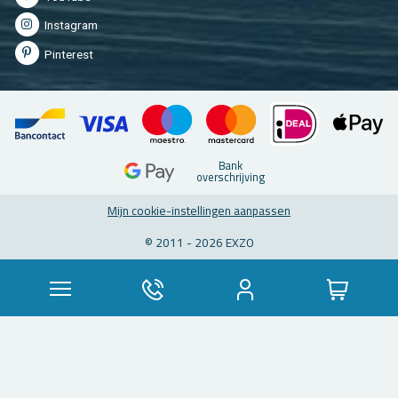
In­st­agram
Pin­te­rest
Bank
over­schrij­ving
Mijn coo­kie-in­stel­lin­gen aan­pas­sen
© 2011 - 2026 EXZO