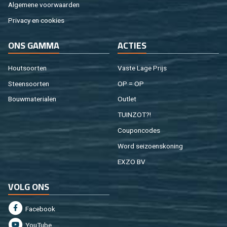
Al­ge­me­ne voor­waar­den
Pri­va­cy en coo­kies
ONS GAMMA
AC­TIES
Hout­soor­ten
Vaste Lage Prijs
Steen­soor­ten
OP = OP
Bouw­ma­te­ri­a­len
Out­let
TUIN­ZOT?!
Cou­pon­co­des
Word sei­zoens­ko­ning
EXZO BV
VOLG ONS
Fa­cebook
You­Tu­be