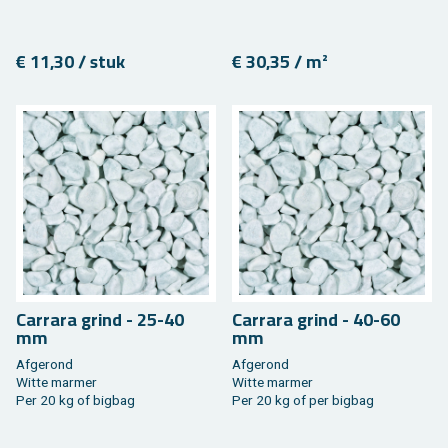
€ 11,30 / stuk
€ 30,35 / m²
Car­ra­ra grind - 25-40
Car­ra­ra grind - 40-60
mm
mm
Af­ge­rond
Af­ge­rond
Witte mar­mer
Witte mar­mer
Per 20 kg of big­bag
Per 20 kg of per big­bag