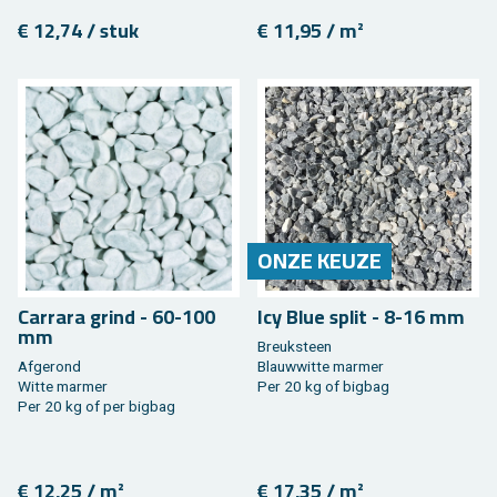
€ 12,74 / stuk
€ 11,95 / m²
ONZE KEUZE
Car­ra­ra grind - 60-100
Icy Blue split - 8-16 mm
mm
Breuk­steen
Af­ge­rond
Blauw­wit­te mar­mer
Witte mar­mer
Per 20 kg of big­bag
Per 20 kg of per big­bag
€ 12,25 / m²
€ 17,35 / m²