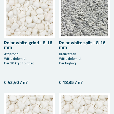
Polar white grind - 8-16
Polar white split - 8-16
mm
mm
Af­ge­rond
Breuk­steen
Witte do­lo­miet
Witte do­lo­miet
Per 20 kg of big­bag
Per big­bag
€ 42,40 / m²
€ 18,35 / m²