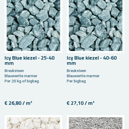
Icy Blue kie­zel - 25-40
Icy Blue kie­zel - 40-60
mm
mm
Breuk­steen
Breuk­steen
Blauw­wit­te mar­mer
Blauw­wit­te mar­mer
Per 20 kg of big­bag
Per big­bag
€ 26,80 / m²
€ 27,10 / m²