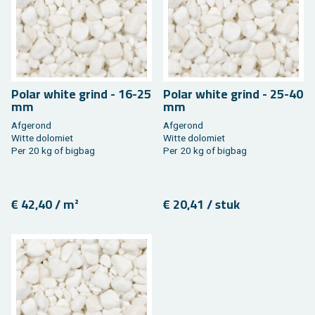
Polar white grind - 16-25
Polar white grind - 25-40
mm
mm
Af­ge­rond
Af­ge­rond
Witte do­lo­miet
Witte do­lo­miet
Per 20 kg of big­bag
Per 20 kg of big­bag
€ 42,40 / m²
€ 20,41 / stuk