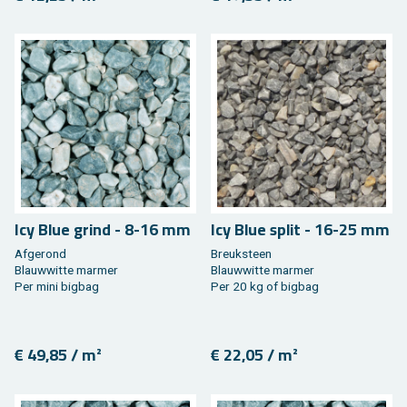
Icy Blue grind - 8-16 mm
Icy Blue split - 16-25 mm
Af­ge­rond
Breuk­steen
Blauw­wit­te mar­mer
Blauw­wit­te mar­mer
Per mini big­bag
Per 20 kg of big­bag
€ 49,85 / m²
€ 22,05 / m²