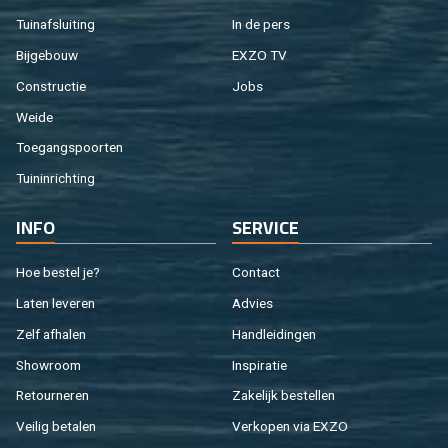
Tuin­af­slui­ting
In de pers
Bij­ge­bouw
EXZO TV
Con­struc­tie
Jobs
Weide
Toe­gangs­poor­ten
Tuin­in­rich­ting
INFO
SER­VI­CE
Hoe be­stel je?
Con­tact
Laten le­ve­ren
Ad­vies
Zelf af­ha­len
Hand­lei­din­gen
Show­room
In­spi­ra­tie
Re­tour­ne­ren
Za­ke­lijk be­stel­len
Vei­lig be­ta­len
Ver­ko­pen via EXZO