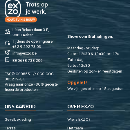
Léon Be­kaert­laan 3 E,
9880 Aal­ter
Show­room & af­ha­lin­gen:
Tij­dens de ope­nings­uren
+32 9 292 73 03
Maan­dag - vrij­dag:
info@​exzo.​be
9u tot 12u30 & 13u30 tot 17u
Za­ter­dag:
BE 0688 738 206
9u tot 12u30
Ge­slo­ten op zon- en feest­da­gen
FSC® C008551 // SCS-COC-
005219-QO
Op­ge­let!
Vraag naar onze FSC® ge­cer­ti­
We zijn ge­slo­ten op 15 au­gus­tus.
fi­ceer­de pro­duc­ten.
ONS AAN­BOD
OVER EXZO
Ge­vel­be­kle­ding
Wie is EXZO?
Ter­ras
Het team