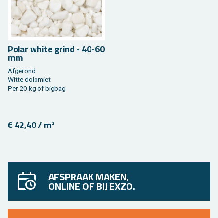
Polar white grind - 40-60
mm
Af­ge­rond
Witte do­lo­miet
Per 20 kg of big­bag
€ 42,40 / m²
AFSPRAAK MAKEN,
ONLINE OF BIJ EXZO.