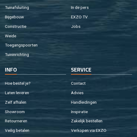
Tuin­af­slui­ting
In de pers
Bij­ge­bouw
EXZO TV
Con­struc­tie
Jobs
Weide
Toe­gangs­poor­ten
Tuin­in­rich­ting
INFO
SER­VI­CE
Hoe be­stel je?
Con­tact
Laten le­ve­ren
Ad­vies
Zelf af­ha­len
Hand­lei­din­gen
Show­room
In­spi­ra­tie
Re­tour­ne­ren
Za­ke­lijk be­stel­len
Vei­lig be­ta­len
Ver­ko­pen via EXZO