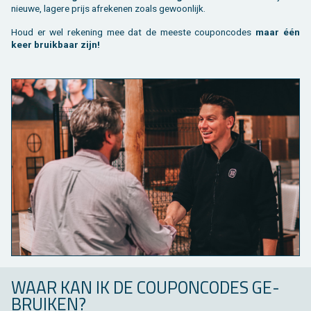
nieu­we, la­ge­re prijs af­re­ke­nen zoals ge­woon­lijk.
Houd er wel re­ke­ning mee dat de mees­te cou­pon­co­des
maar één
keer bruik­baar zijn!
WAAR KAN IK DE COU­PON­CO­DES GE­
BRUI­KEN?