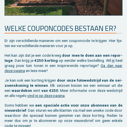
WELKE COU­PON­CO­DES BE­STAAN ER?
Er zijn ver­schil­len­de ma­nie­ren om een cou­pon­co­de te krij­gen. Hier lijs­
ten we ver­schil­len­de ma­nie­ren voor je op.
Het kan zijn dat je een code kreeg
door mee te doen aan een re­por­
ta­ge
. Dan krijg je
€250 kor­ting
op een­der welke be­stel­ling. Wil jij heel
graag jouw tuin tonen in een in­spi­re­ren­de re­por­ta­ge?
Ga dan naar
deze pa­gi­na
en lees meer!
Je kan ook een kor­ting krij­gen
door onze fo­to­wed­strijd van de sei­
zoens­ko­ning te win­nen
. Elk sei­zoen kie­zen we een win­naar uit die
een
waar­de­bon
wint
van €250
. Meer in­for­ma­tie over deze wed­strijd
en alle re­gels
vind je op deze pa­gi­na
.
Soms heb­ben we
een spe­ci­a­le actie voor onze abon­nees van de
nieuws­brief
. Dan stu­ren we alle klan­ten via mail een unie­ke code door
waar­door die spe­ci­aal kun­nen ge­nie­ten van deze kor­ting. Reden te
meer dus om je te abon­ne­ren op onze nieuws­brief om geen en­ke­le
code te mis­sen!