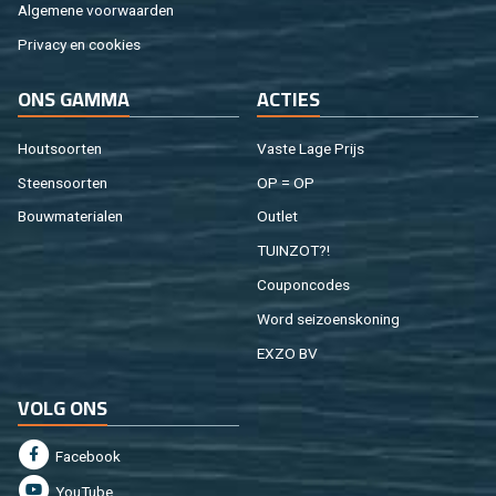
Al­ge­me­ne voor­waar­den
Pri­va­cy en coo­kies
ONS GAMMA
AC­TIES
Hout­soor­ten
Vaste Lage Prijs
Steen­soor­ten
OP = OP
Bouw­ma­te­ri­a­len
Out­let
TUIN­ZOT?!
Cou­pon­co­des
Word sei­zoens­ko­ning
EXZO BV
VOLG ONS
Fa­cebook
You­Tu­be