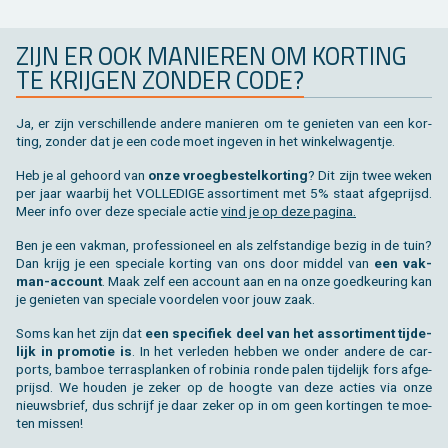
ZIJN ER OOK MA­NIE­REN OM KOR­TING
TE KRIJ­GEN ZON­DER CODE?
Ja, er zijn ver­schil­len­de an­de­re ma­nie­ren om te ge­nie­ten van een kor­
ting, zon­der dat je een code moet in­ge­ven in het win­kel­wa­gen­tje.
Heb je al ge­hoord van
onze vroeg­be­stel­kor­ting
? Dit zijn twee weken
per jaar waar­bij het VOL­LE­DI­GE as­sor­ti­ment met 5% staat af­ge­prijsd.
Meer info over deze spe­ci­a­le actie
vind je op deze pa­gi­na.
Ben je een vak­man, pro­fes­si­o­neel en als zelf­stan­di­ge bezig in de tuin?
Dan krijg je een spe­ci­a­le kor­ting van ons door mid­del van
een vak­
man-ac­count
. Maak zelf een ac­count aan en na onze goed­keu­ring kan
je ge­nie­ten van spe­ci­a­le voor­de­len voor jouw zaak.
Soms kan het zijn dat
een spe­ci­fiek deel van het as­sor­ti­ment tij­de­
lijk in pro­mo­tie is
. In het ver­le­den heb­ben we onder an­de­re de car­
ports, bam­boe terras­planken of ro­bi­nia ronde palen tij­de­lijk fors af­ge­
prijsd. We hou­den je zeker op de hoog­te van deze ac­ties via onze
nieuws­brief, dus schrijf je daar zeker op in om geen kor­tin­gen te moe­
ten mis­sen!