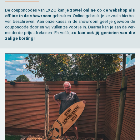
De cou­pon­co­des van EXZO kan je
zowel on­li­ne op de web­shop als
of­fli­ne in de show­room
ge­brui­ken. On­li­ne ge­bruik je ze zoals hier­bo­
ven be­schre­ven. Aan onze kassa in de show­room geef je ge­woon de
cou­pon­co­de door en wij vul­len ze voor je in. Daar­na kan je aan de ver­
min­der­de prijs af­re­ke­nen. En voilà,
zo kan ook jij ge­nie­ten van die
za­li­ge kor­ting!