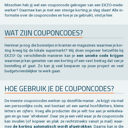
Toebehoren tegels / bestrating
Vierkante palen
Bekijk alles van bijgebouw
Toebehoren
Speeltuigen
Mis­schien heb jij wel een cou­pon­co­de ge­kre­gen van een EXZO-me­de­
wer­ker? Daar­mee kan je met een ste­vi­ge kor­ting je slag slaan! Alle in­
for­ma­tie over de cou­pon­co­des en hoe je ze ge­bruikt, vind je hier.
Bekijk alles van terras
Gleufpalen
Bekijk alles van constructie
Dierenverblijf
WAT ZIJN COU­PON­CO­DES?
Toebehoren
Onderhoudsproducten
Bekijk alles van tuinafsluiting
Varia
Her­in­ner je nog die bon­ne­tjes in kran­ten en ma­ga­zi­nes waar­mee je kor­
ting kreeg bij de lo­ka­le su­per­markt? Wij doen on­ge­veer het­zelf­de bij
EXZO! Op ver­schil­len­de ma­nie­ren kan je
een unie­ke code krij­gen
Bekijk alles van tuininrichting
waar­mee je kan ge­nie­ten van een kor­ting of een vast be­drag dat van je
be­stel­ling af gaat. Zo kan jij veel be­spa­ren op jouw pro­ject en veel
bud­get­vrien­de­lij­ker te werk gaan.
HOE GE­BRUIK JE DE COU­PON­CO­DES?
De mees­te cou­pon­co­des wer­ken op de­zelf­de ma­nier. Je krijgt via mail
een per­soon­lij­ke code, wat be­staat uit een aan­tal hoofd­let­ters, klei­ne
let­ters en cij­fers. Voeg alle pro­duc­ten die je wilt toe aan je win­kel­wa­
gen en ga naar ‘af­re­ke­nen’. Daar zie je een veld waar je de cou­pon­co­de
kan in­vul­len (of ko­pi­eer en plak ze recht­streeks van­uit je mail) waar­
mee
de kor­ting au­to­ma­tisch wordt af­ge­trok­ken
. Daar­na kan je die