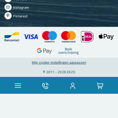
In­st­agram
Pin­te­rest
Bank
over­schrij­ving
Mijn coo­kie-in­stel­lin­gen aan­pas­sen
© 2011 - 2026 EXZO