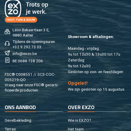
Léon Be­kaert­laan 3 E,
9880 Aal­ter
Show­room & af­ha­lin­gen:
Tij­dens de ope­nings­uren
+32 9 292 73 03
Maan­dag - vrij­dag:
info@​exzo.​be
9u tot 12u30 & 13u30 tot 17u
Za­ter­dag:
BE 0688 738 206
9u tot 12u30
Ge­slo­ten op zon- en feest­da­gen
FSC® C008551 // SCS-COC-
005219-QO
Op­ge­let!
Vraag naar onze FSC® ge­cer­ti­
We zijn ge­slo­ten op 15 au­gus­tus.
fi­ceer­de pro­duc­ten.
ONS AAN­BOD
OVER EXZO
Ge­vel­be­kle­ding
Wie is EXZO?
Ter­ras
Het team