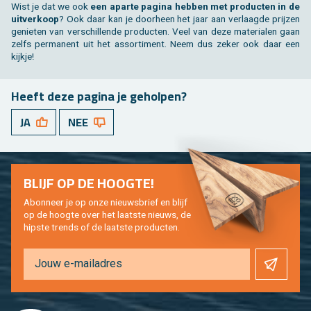
Wist je dat we ook
een apar­te pa­gi­na heb­ben met pro­duc­ten in de
uit­ver­koop
? Ook daar kan je door­heen het jaar aan ver­laag­de prij­zen
ge­nie­ten van ver­schil­len­de pro­duc­ten. Veel van deze ma­te­ri­a­len gaan
zelfs per­ma­nent uit het as­sor­ti­ment. Neem dus zeker ook daar een
kijk­je!
Heeft deze pa­gi­na je ge­hol­pen?
JA
NEE
BLIJF OP DE HOOG­TE!
Abon­neer je op onze nieuws­brief en blijf
op de hoog­te over het laat­ste nieuws, de
hip­s­te trends of de laat­ste pro­duc­ten.