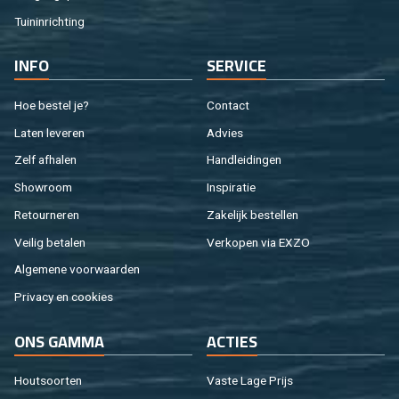
Tuin­in­rich­ting
INFO
SER­VI­CE
Hoe be­stel je?
Con­tact
Laten le­ve­ren
Ad­vies
Zelf af­ha­len
Hand­lei­din­gen
Show­room
In­spi­ra­tie
Re­tour­ne­ren
Za­ke­lijk be­stel­len
Vei­lig be­ta­len
Ver­ko­pen via EXZO
Al­ge­me­ne voor­waar­den
Pri­va­cy en coo­kies
ONS GAMMA
AC­TIES
Hout­soor­ten
Vaste Lage Prijs