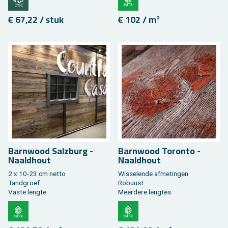
€ 67,22 / stuk
€ 102 / m²
Barn­wood Salz­burg -
Barn­wood Tor­on­to -
Naald­hout
Naald­hout
2 x 10-23 cm netto
Wis­se­len­de af­me­tin­gen
Tand­groef
Ro­buust
Vaste leng­te
Meer­de­re leng­tes