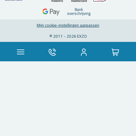
Bank
over­schrij­ving
Mijn coo­kie-in­stel­lin­gen aan­pas­sen
© 2011 - 2026 EXZO