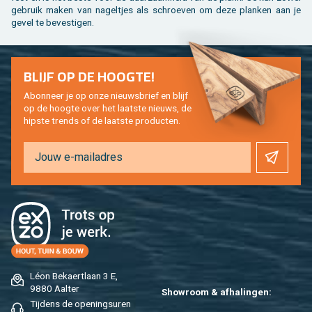
ge­bruik maken van na­gel­tjes als schroe­ven om deze plan­ken aan je
gevel te be­ves­ti­gen.
BLIJF OP DE HOOG­TE!
Abon­neer je op onze nieuws­brief en blijf
op de hoog­te over het laat­ste nieuws, de
hip­s­te trends of de laat­ste pro­duc­ten.
Léon Be­kaert­laan 3 E,
9880 Aal­ter
Show­room & af­ha­lin­gen:
Tij­dens de ope­nings­uren