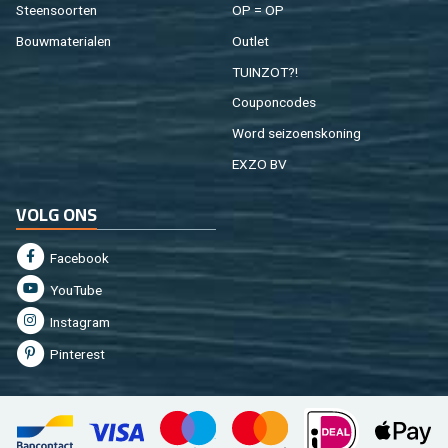
Steen­soor­ten
OP = OP
Bouw­ma­te­ri­a­len
Out­let
TUIN­ZOT?!
Cou­pon­co­des
Word sei­zoens­ko­ning
EXZO BV
VOLG ONS
Fa­cebook
You­Tu­be
In­st­agram
Pin­te­rest