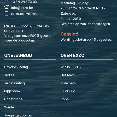
+32 9 292 73 03
Maan­dag - vrij­dag:
info@​exzo.​be
9u tot 12u30 & 13u30 tot 17u
Za­ter­dag:
BE 0688 738 206
9u tot 12u30
Ge­slo­ten op zon- en feest­da­gen
FSC® C008551 // SCS-COC-
005219-QO
Op­ge­let!
Vraag naar onze FSC® ge­cer­ti­
We zijn ge­slo­ten op 15 au­gus­tus.
fi­ceer­de pro­duc­ten.
ONS AAN­BOD
OVER EXZO
Ge­vel­be­kle­ding
Wie is EXZO?
Ter­ras
Het team
Tuin­af­slui­ting
In de pers
Bij­ge­bouw
EXZO TV
Con­struc­tie
Jobs
Weide
Toe­gangs­poor­ten