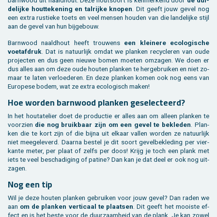
de­lij­ke hout­te­ke­ning en tal­rij­ke kno­pen
. Dit geeft jouw gevel nog
een extra rus­tie­ke toets en veel men­sen hou­den van die lan­de­lij­ke stijl
aan de gevel van hun bij­ge­bouw.
Barn­wood naald­hout heeft trou­wens
een klei­ne­re eco­lo­gi­sche
voet­af­druk
. Dat is na­tuur­lijk omdat we plan­ken re­cy­cle­ren van oude
pro­jec­ten en dus geen nieu­we bomen moe­ten om­za­gen. We doen er
dus alles aan om deze oude hou­ten plan­ken te her­ge­brui­ken en niet zo­
maar te laten ver­loe­de­ren. En deze plan­ken komen ook nog eens van
Eu­ro­pe­se bodem, wat ze extra eco­lo­gisch maken!
Hoe wor­den barn­wood plan­ken ge­se­lec­teerd?
In het houta­te­lier doet de pro­duc­tie er alles aan om al­leen plan­ken te
voor­zien
die nog bruik­baar zijn om een gevel te be­kle­den
. Plan­
ken die te kort zijn of die bijna uit el­kaar val­len wor­den ze na­tuur­lijk
niet mee­ge­le­verd. Daar­na be­stel je dit soort ge­vel­be­kle­ding per vier­
kan­te meter, per plaat of zelfs per doos! Krijg je toch een plank met
iets te veel be­scha­di­ging of pa­ti­ne? Dan kan je dat deel er ook nog uit­
za­gen.
Nog een tip
Wil je deze hou­ten plan­ken ge­brui­ken voor jouw gevel? Dan raden we
aan
om de plan­ken ver­ti­caal te plaat­sen
. Dit geeft het mooi­ste ef­
fect en is het beste voor de duur­zaam­heid van de plank. Je kan zowel