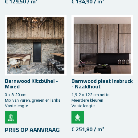
€ 129,50 / m²
€ 134,90 / m²
Barn­wood Kitzbühel -
Barn­wood plaat Insbruck
Mixed
- Naald­hout
3 x 8-20 cm
1,9-2 x 122 cm netto
Mix van vuren, gre­nen en la­riks
Meer­de­re kleu­ren
Vaste leng­te
Vaste leng­te
PRIJS OP AAN­VRAAG
€ 251,80 / m²