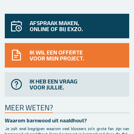
AFSPRAAK MAKEN,
ONLINE OF BIJ EXZO.
IK WIL EEN OFFERTE
VOOR MIJN PROJECT.
IK HEB EEN VRAAG
VOOR JULLIE.
MEER WETEN?
Waar­om barn­wood uit naald­hout?
Je zult snel be­grij­pen waar­om veel klus­sers zo’n grote fan zijn van
barn­wood uit naald­hout. Deze hout­soort is ken­mer­kend door
de dui­