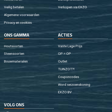
Vei­lig be­ta­len
Ver­ko­pen via EXZO
Al­ge­me­ne voor­waar­den
Pri­va­cy en coo­kies
ONS GAMMA
AC­TIES
Hout­soor­ten
Vaste Lage Prijs
Steen­soor­ten
OP = OP
Bouw­ma­te­ri­a­len
Out­let
TUIN­ZOT?!
Cou­pon­co­des
Word sei­zoens­ko­ning
EXZO BV
VOLG ONS