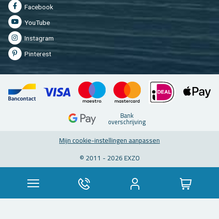
Fa­cebook
You­Tu­be
In­st­agram
Pin­te­rest
Bank
over­schrij­ving
Mijn coo­kie-in­stel­lin­gen aan­pas­sen
© 2011 - 2026 EXZO