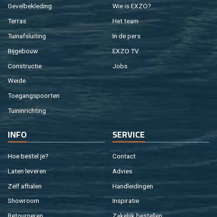
Ge­vel­be­kle­ding
Wie is EXZO?
Ter­ras
Het team
Tuin­af­slui­ting
In de pers
Bij­ge­bouw
EXZO TV
Con­struc­tie
Jobs
Weide
Toe­gangs­poor­ten
Tuin­in­rich­ting
INFO
SER­VI­CE
Hoe be­stel je?
Con­tact
Laten le­ve­ren
Ad­vies
Zelf af­ha­len
Hand­lei­din­gen
Show­room
In­spi­ra­tie
Re­tour­ne­ren
Za­ke­lijk be­stel­len