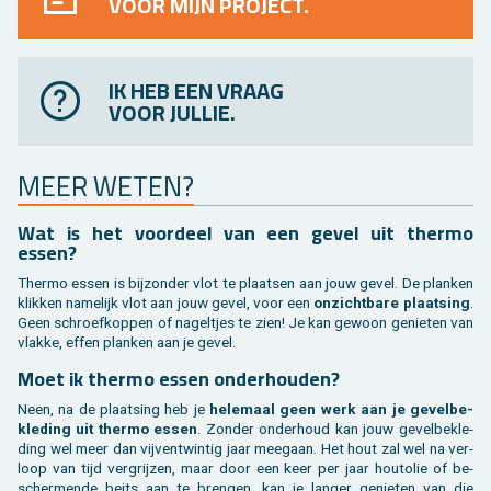
VOOR MIJN PROJECT.
IK HEB EEN VRAAG
VOOR JULLIE.
MEER WETEN?
Wat is het voor­deel van een gevel uit ther­mo
essen?
Ther­mo essen is bij­zon­der vlot te plaat­sen aan jouw gevel. De plan­ken
klik­ken na­me­lijk vlot aan jouw gevel, voor een
on­zicht­ba­re plaat­sing
.
Geen schroef­kop­pen of na­gel­tjes te zien! Je kan ge­woon ge­nie­ten van
vlak­ke, effen plan­ken aan je gevel.
Moet ik ther­mo essen on­der­hou­den?
Neen, na de plaat­sing heb je
he­le­maal geen werk aan je ge­vel­be­
kle­ding uit ther­mo essen
. Zon­der on­der­houd kan jouw ge­vel­be­kle­
ding wel meer dan vij­ventwin­tig jaar mee­gaan. Het hout zal wel na ver­
loop van tijd ver­grij­zen, maar door een keer per jaar hout­olie of be­
scher­men­de beits aan te bren­gen, kan je lan­ger ge­nie­ten van die