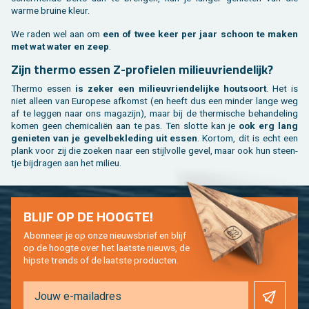
warme brui­ne kleur.
We raden wel aan om
een of twee keer per jaar schoon te maken
met wat water en zeep
.
Zijn ther­mo essen Z-pro­fie­len mi­li­eu­vrien­de­lijk?
Ther­mo essen
is zeker een mi­li­eu­vrien­de­lij­ke hout­soort
. Het is
niet al­leen van Eu­ro­pe­se af­komst (en heeft dus een min­der lange weg
af te leg­gen naar ons ma­ga­zijn), maar bij de ther­mi­sche be­han­de­ling
komen geen che­mi­ca­liën aan te pas. Ten slot­te kan je
ook erg lang
ge­nie­ten van je ge­vel­be­kle­ding uit essen
. Kort­om, dit is echt een
plank voor zij die zoe­ken naar een stijl­vol­le gevel, maar ook hun steen­
tje bij­dra­gen aan het mi­li­eu.
BLIJF OP DE HOOG­TE!
Abon­neer je op onze nieuws­brief en blijf
op de hoog­te over het laat­ste nieuws, de
hip­s­te trends of de laat­ste pro­duc­ten.