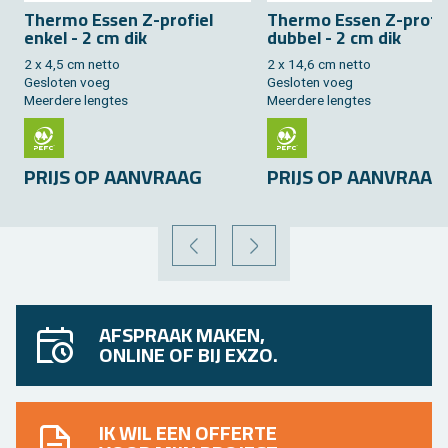
Ther­mo Essen Z-pro­fiel
Ther­mo Essen Z-pro­fi
enkel - 2 cm dik
dub­bel - 2 cm dik
2 x 4,5 cm netto
2 x 14,6 cm netto
Ge­slo­ten voeg
Ge­slo­ten voeg
Meer­de­re leng­tes
Meer­de­re leng­tes
PRIJS OP AAN­VRAAG
PRIJS OP AAN­VRAAG
VORIGE
VOLGENDE
AFSPRAAK MAKEN,
ONLINE OF BIJ EXZO.
IK WIL EEN OFFERTE