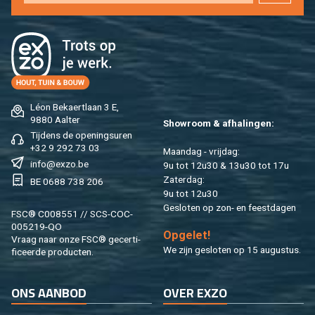
Léon Be­kaert­laan 3 E,
9880 Aal­ter
Show­room & af­ha­lin­gen:
Tij­dens de ope­nings­uren
+32 9 292 73 03
Maan­dag - vrij­dag:
info@​exzo.​be
9u tot 12u30 & 13u30 tot 17u
Za­ter­dag:
BE 0688 738 206
9u tot 12u30
Ge­slo­ten op zon- en feest­da­gen
FSC® C008551 // SCS-COC-
005219-QO
Op­ge­let!
Vraag naar onze FSC® ge­cer­ti­
We zijn ge­slo­ten op 15 au­gus­tus.
fi­ceer­de pro­duc­ten.
ONS AAN­BOD
OVER EXZO