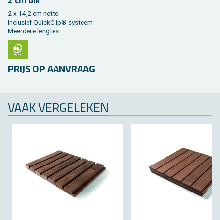
2 cm dik
2 x 14,2 cm netto
In­clu­sief Quick­Clip® sys­teem
Meer­de­re leng­tes
PRIJS OP AAN­VRAAG
VAAK VER­GE­LE­KEN