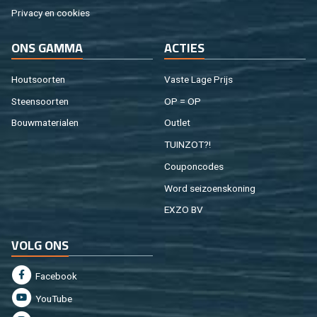
Pri­va­cy en coo­kies
ONS GAMMA
AC­TIES
Hout­soor­ten
Vaste Lage Prijs
Steen­soor­ten
OP = OP
Bouw­ma­te­ri­a­len
Out­let
TUIN­ZOT?!
Cou­pon­co­des
Word sei­zoens­ko­ning
EXZO BV
VOLG ONS
Fa­cebook
You­Tu­be