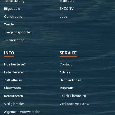
Tuin­af­slui­ting
In de pers
Bij­ge­bouw
EXZO TV
Con­struc­tie
Jobs
Weide
Toe­gangs­poor­ten
Tuin­in­rich­ting
INFO
SER­VI­CE
Hoe be­stel je?
Con­tact
Laten le­ve­ren
Ad­vies
Zelf af­ha­len
Hand­lei­din­gen
Show­room
In­spi­ra­tie
Re­tour­ne­ren
Za­ke­lijk be­stel­len
Vei­lig be­ta­len
Ver­ko­pen via EXZO
Al­ge­me­ne voor­waar­den