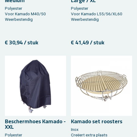
Me­di­um
Large / XL
Po­ly­es­ter
Po­ly­es­ter
Voor Ka­ma­do M40/50
Voor Ka­ma­do L55/56/XL60
Weer­be­sten­dig
Weer­be­sten­dig
€ 30,94 / stuk
€ 41,49 / stuk
Be­scherm­hoes Ka­ma­do -
Ka­ma­do set roos­ters
XXL
Inox
Po­ly­es­ter
Creëert extra plaats