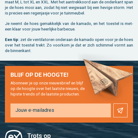
maat M, L tot XL en XXL. Met het aan­trek­koord aan de on­der­kant span
je de hoes mooi aan, zodat hij niet weg­waait bij een he­vi­ge storm. Het
is pre­cies een re­gen­jas­je voor je tuin­meu­bel.
Je neemt de hoes ge­mak­ke­lijk van de ka­ma­do, en het toe­stel is met­
een klaar voor jouw heer­lij­ke bar­be­cue.
Een tip:
zet de ven­ti­la­to­ren on­der­aan de ka­ma­do open voor je de hoes
over het toe­stel trekt. Zo voor­kom je dat er zich schim­mel vormt aan
de bin­nen­kant.
BLIJF OP DE HOOG­TE!
Abon­neer je op onze nieuws­brief en blijf
op de hoog­te over het laat­ste nieuws, de
hip­s­te trends of de laat­ste pro­duc­ten.