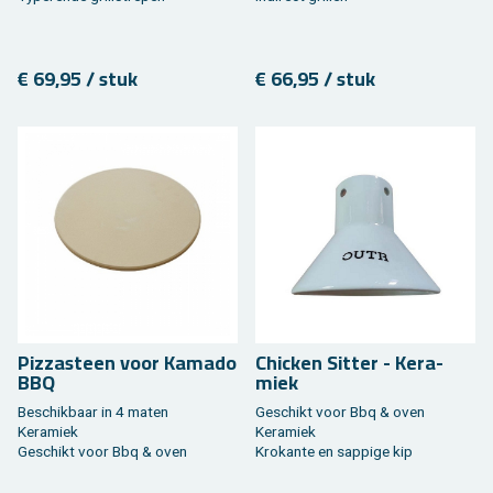
€ 69,95 / stuk
€ 66,95 / stuk
Piz­za­steen voor Ka­ma­do
Chic­ken Sit­ter - Ke­ra­
BBQ
miek
Be­schik­baar in 4 maten
Ge­schikt voor Bbq & oven
Ke­ra­miek
Ke­ra­miek
Ge­schikt voor Bbq & oven
Kro­kan­te en sap­pi­ge kip