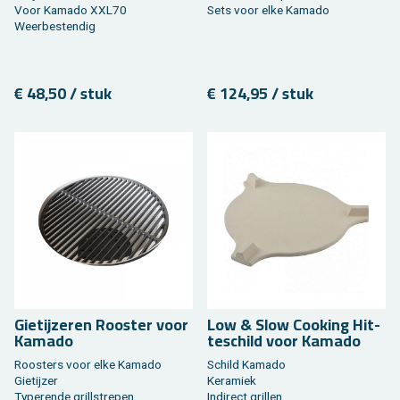
Voor Ka­ma­do XXL70
Sets voor elke Ka­ma­do
Weer­be­sten­dig
€ 48,50 / stuk
€ 124,95 / stuk
Giet­ij­ze­ren Roos­ter voor
Low & Slow Coo­king Hit­
Ka­ma­do
te­schild voor Ka­ma­do
Roos­ters voor elke Ka­ma­do
Schild Ka­ma­do
Giet­ij­zer
Ke­ra­miek
Ty­pe­ren­de grill­stre­pen
In­di­rect gril­len