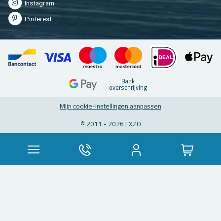
In­st­agram
Pin­te­rest
Bank
over­schrij­ving
Mijn coo­kie-in­stel­lin­gen aan­pas­sen
© 2011 - 2026 EXZO