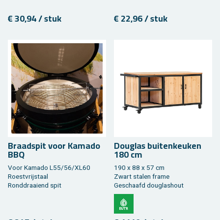
€ 30,94 / stuk
€ 22,96 / stuk
Braad­spit voor Ka­ma­do
Dou­g­las bui­ten­keu­ken
BBQ
180 cm
Voor Ka­ma­do L55/56/XL60
190 x 88 x 57 cm
Roest­vrij­staal
Zwart sta­len frame
Rond­draai­end spit
Ge­schaafd dou­g­las­hout