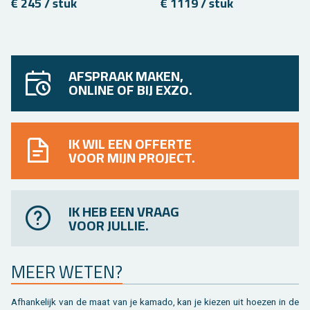
€ 245 / stuk
€ 1119 / stuk
AFSPRAAK MAKEN,
ONLINE OF BIJ EXZO.
IK WIL EEN OFFERTE
VOOR MIJN PROJECT.
IK HEB EEN VRAAG
VOOR JULLIE.
MEER WETEN?
Af­han­ke­lijk van de maat van je ka­ma­do, kan je kie­zen uit hoe­zen in de