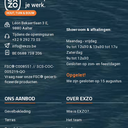
Léon Be­kaert­laan 3 E,
9880 Aal­ter
Show­room & af­ha­lin­gen:
Tij­dens de ope­nings­uren
+32 9 292 73 03
Maan­dag - vrij­dag:
info@​exzo.​be
9u tot 12u30 & 13u30 tot 17u
Za­ter­dag:
BE 0688 738 206
9u tot 12u30
Ge­slo­ten op zon- en feest­da­gen
FSC® C008551 // SCS-COC-
005219-QO
Op­ge­let!
Vraag naar onze FSC® ge­cer­ti­
We zijn ge­slo­ten op 15 au­gus­tus.
fi­ceer­de pro­duc­ten.
ONS AAN­BOD
OVER EXZO
Ge­vel­be­kle­ding
Wie is EXZO?
Ter­ras
Het team