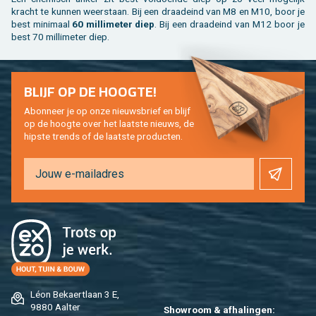
kracht te kun­nen weer­staan. Bij een draad­eind van M8 en M10, boor je
best mi­ni­maal
60 mil­li­me­ter diep
. Bij een draad­eind van M12 boor je
best 70 mil­li­me­ter diep.
BLIJF OP DE HOOG­TE!
Abon­neer je op onze nieuws­brief en blijf
op de hoog­te over het laat­ste nieuws, de
hip­s­te trends of de laat­ste pro­duc­ten.
Léon Be­kaert­laan 3 E,
9880 Aal­ter
Show­room & af­ha­lin­gen: