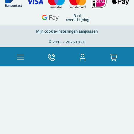
Bank
over­schrij­ving
Mijn coo­kie-in­stel­lin­gen aan­pas­sen
© 2011 - 2026 EXZO