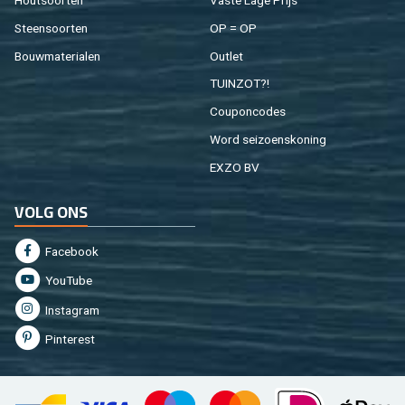
Hout­soor­ten
Vaste Lage Prijs
Steen­soor­ten
OP = OP
Bouw­ma­te­ri­a­len
Out­let
TUIN­ZOT?!
Cou­pon­co­des
Word sei­zoens­ko­ning
EXZO BV
VOLG ONS
Fa­cebook
You­Tu­be
In­st­agram
Pin­te­rest