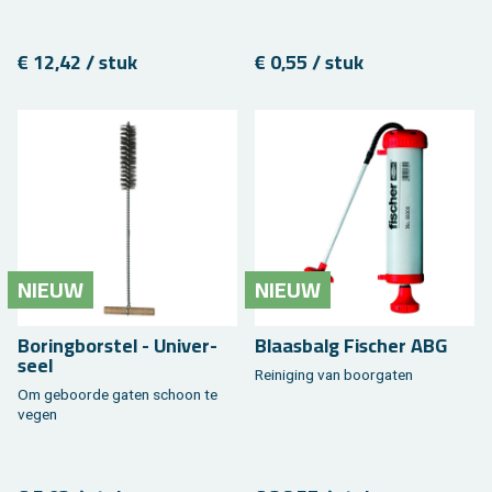
€ 12,42 / stuk
€ 0,55 / stuk
NIEUW
NIEUW
Bo­ring­bor­stel - Uni­ver­
Blaas­balg Fi­scher ABG
seel
Rei­ni­ging van boor­ga­ten
Om ge­boor­de gaten schoon te
vegen