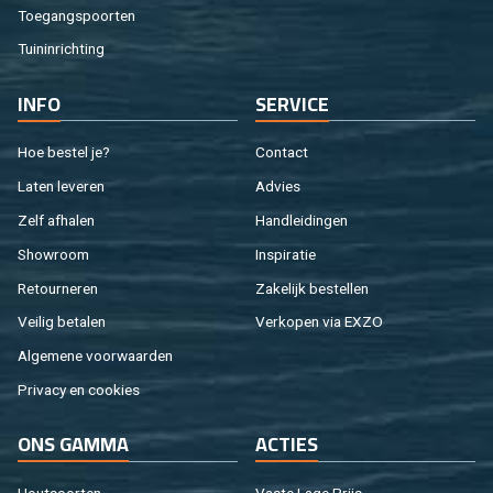
Toe­gangs­poor­ten
Tuin­in­rich­ting
INFO
SER­VI­CE
Hoe be­stel je?
Con­tact
Laten le­ve­ren
Ad­vies
Zelf af­ha­len
Hand­lei­din­gen
Show­room
In­spi­ra­tie
Re­tour­ne­ren
Za­ke­lijk be­stel­len
Vei­lig be­ta­len
Ver­ko­pen via EXZO
Al­ge­me­ne voor­waar­den
Pri­va­cy en coo­kies
ONS GAMMA
AC­TIES