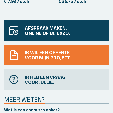
€ 7,93 / stuk
€ 36,75 / stuk
AFSPRAAK MAKEN,
ONLINE OF BIJ EXZO.
IK WIL EEN OFFERTE
VOOR MIJN PROJECT.
IK HEB EEN VRAAG
VOOR JULLIE.
MEER WETEN?
Wat is een che­misch anker?