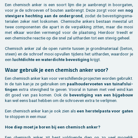
Een che­misch anker is een soort lijm die je aan­brengt in boor­ga­ten,
voor je de schroe­ven of bou­ten aan­brengt. Deze zorgt voor een
nog
ste­vi­ge­re hech­ting aan de on­der­grond
, zodat de be­ves­ti­gings­ma­
te­ri­a­len zeker niet los­ko­men. Che­mi­sche an­kers be­staan mee­st­al uit
twee com­po­nen­ten die apart in de ver­pak­king zit­ten, maar die mooi
met el­kaar wor­den ver­mengd voor de plaat­sing. Hier­door treedt er
een che­mi­sche re­ac­tie op die snel zal uit­har­den tot een ste­vig ge­heel.
Che­misch anker zal de open ruim­te tus­sen je grond­ma­te­ri­aal (beton,
steen) en de schroef mooi op­vul­len tij­dens het uit­har­den, waar­door je
een
lucht­dich­te en wa­ter­dich­te be­ves­ti­ging
krijgt.
Waar ge­bruik je een che­misch anker voor?
Een che­misch anker kan voor ver­schil­len­de pro­jec­ten wor­den ge­bruikt.
In de tuin kan je ze ge­brui­ken om
paal­hou­der­voe­ten van tuin­af­slui­
tin­gen
extra ste­vig­heid te geven. Voor­al in tui­nen met veel wind kan
dit goed van pas komen. Ook de
be­ves­ti­ging van een bij­ge­bouw
kan wel eens baat heb­ben om de schroe­ven extra te ver­lij­men.
Een che­misch anker kan je ook zien als
een her­stel­pas­ta voor gaten
te stop­pen in een muur.
Hoe diep moet je boren bij een che­misch anker?
Een che­misch anker zit best vol­doen­de diep op zo veel mo­ge­lijk