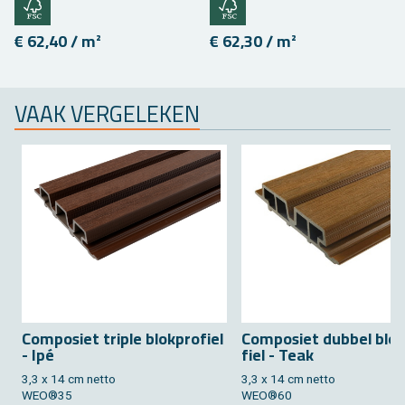
€ 62,40 / m²
€ 62,30 / m²
VAAK VER­GE­LE­KEN
Com­po­siet tri­ple blok­pro­fiel
Com­po­siet dub­bel blok
- Ipé
fiel - Teak
3,3 x 14 cm netto
3,3 x 14 cm netto
WEO®35
WEO®60