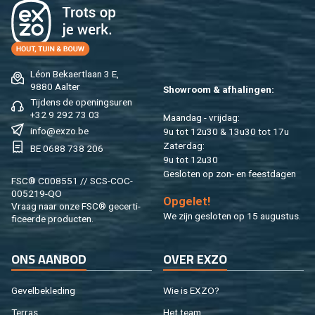
Léon Be­kaert­laan 3 E,
9880 Aal­ter
Show­room & af­ha­lin­gen:
Tij­dens de ope­nings­uren
+32 9 292 73 03
Maan­dag - vrij­dag:
info@​exzo.​be
9u tot 12u30 & 13u30 tot 17u
Za­ter­dag:
BE 0688 738 206
9u tot 12u30
Ge­slo­ten op zon- en feest­da­gen
FSC® C008551 // SCS-COC-
005219-QO
Op­ge­let!
Vraag naar onze FSC® ge­cer­ti­
We zijn ge­slo­ten op 15 au­gus­tus.
fi­ceer­de pro­duc­ten.
ONS AAN­BOD
OVER EXZO
Ge­vel­be­kle­ding
Wie is EXZO?
Ter­ras
Het team