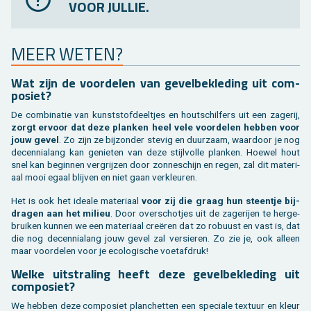
VOOR JULLIE.
MEER WETEN?
Wat zijn de voor­de­len van ge­vel­be­kle­ding uit com­
po­siet?
De com­bi­na­tie van kunst­stof­deel­tjes en hout­schil­fers uit een za­ge­rij,
zorgt er­voor dat deze plan­ken heel vele voor­de­len heb­ben voor
jouw gevel
. Zo zijn ze bij­zon­der ste­vig en duur­zaam, waar­door je nog
de­cen­nia­lang kan ge­nie­ten van deze stijl­vol­le plan­ken. Hoe­wel hout
snel kan be­gin­nen ver­grij­zen door zon­ne­schijn en regen, zal dit ma­te­ri­
aal mooi egaal blij­ven en niet gaan ver­kleu­ren.
Het is ook het ide­a­le ma­te­ri­aal
voor zij die graag hun steen­tje bij­
dra­gen aan het mi­li­eu
. Door over­schot­jes uit de za­ge­rij­en te her­ge­
brui­ken kun­nen we een ma­te­ri­aal creëren dat zo ro­buust en vast is, dat
die nog de­cen­nia­lang jouw gevel zal ver­sie­ren. Zo zie je, ook al­leen
maar voor­de­len voor je eco­lo­gi­sche voet­af­druk!
Welke uit­stra­ling heeft deze ge­vel­be­kle­ding uit
com­po­siet?
We heb­ben deze com­po­siet plan­chet­ten een spe­ci­a­le tex­tuur en kleur