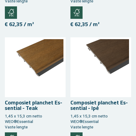
Vaste leng­te
Vaste leng­te
€ 62,35 / m²
€ 62,35 / m²
Com­po­siet plan­chet Es­
Com­po­siet plan­chet Es­
sen­ti­al - Teak
sen­ti­al - Ipé
1,45 x 15,3 cm netto
1,45 x 15,3 cm netto
WEO®Es­sen­ti­al
WEO®Es­sen­ti­al
Vaste leng­te
Vaste leng­te