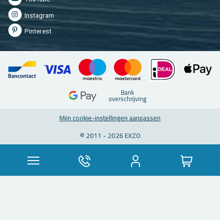
In­st­agram
Pin­te­rest
Bank
over­schrij­ving
Mijn coo­kie-in­stel­lin­gen aan­pas­sen
© 2011 - 2026 EXZO