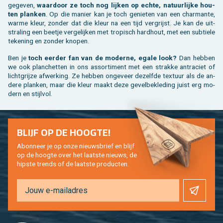
ge­ge­ven,
waar­door ze toch nog lij­ken op echte, na­tuur­lij­ke hou­
ten plan­ken
. Op die ma­nier kan je toch ge­nie­ten van een char­man­te,
warme kleur, zon­der dat die kleur na een tijd ver­grijst. Je kan de uit­
stra­ling een beet­je ver­ge­lij­ken met tro­pisch hard­hout, met een sub­tie­le
te­ke­ning en zon­der kno­pen.
Ben je
toch eer­der fan van de mo­der­ne, egale look?
Dan heb­ben
we ook plan­chet­ten in ons as­sor­ti­ment met een strak­ke an­tra­ciet of
licht­grij­ze af­wer­king. Ze heb­ben on­ge­veer de­zelf­de tex­tuur als de an­
de­re plan­ken, maar die kleur maakt deze ge­vel­be­kle­ding juist erg mo­
dern en stijl­vol.
BLIJF OP DE HOOG­TE!
Abon­neer je op onze nieuws­brief en blijf
op de hoog­te over het laat­ste nieuws, de
hip­s­te trends of de laat­ste pro­duc­ten.