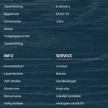
Tuin­af­slui­ting
In de pers
Bij­ge­bouw
EXZO TV
Con­struc­tie
Jobs
Weide
Toe­gangs­poor­ten
Tuin­in­rich­ting
INFO
SER­VI­CE
Hoe be­stel je?
Con­tact
Laten le­ve­ren
Ad­vies
Zelf af­ha­len
Hand­lei­din­gen
Show­room
In­spi­ra­tie
Re­tour­ne­ren
Za­ke­lijk be­stel­len
Vei­lig be­ta­len
Ver­ko­pen via EXZO