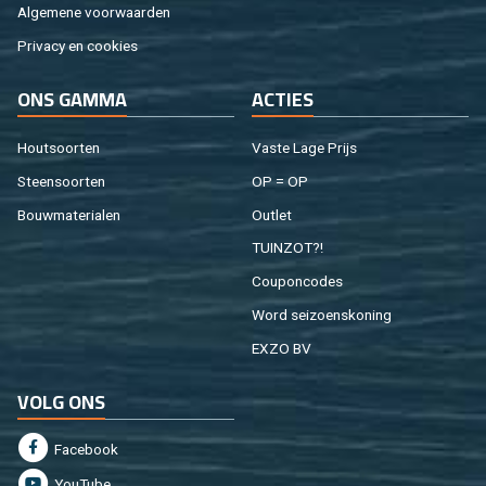
Al­ge­me­ne voor­waar­den
Pri­va­cy en coo­kies
ONS GAMMA
AC­TIES
Hout­soor­ten
Vaste Lage Prijs
Steen­soor­ten
OP = OP
Bouw­ma­te­ri­a­len
Out­let
TUIN­ZOT?!
Cou­pon­co­des
Word sei­zoens­ko­ning
EXZO BV
VOLG ONS
Fa­cebook
You­Tu­be