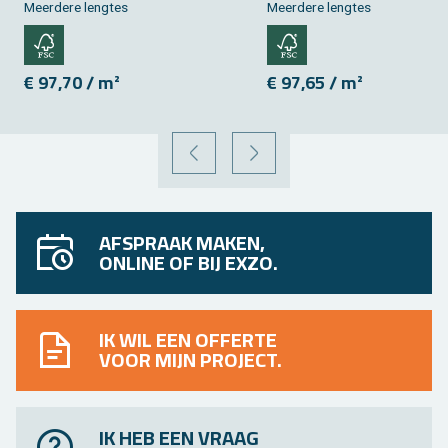
Meer­de­re leng­tes
Meer­de­re leng­tes
€ 97,70 / m²
€ 97,65 / m²
VORIGE
VOLGENDE
AFSPRAAK MAKEN,
ONLINE OF BIJ EXZO.
IK WIL EEN OFFERTE
VOOR MIJN PROJECT.
IK HEB EEN VRAAG