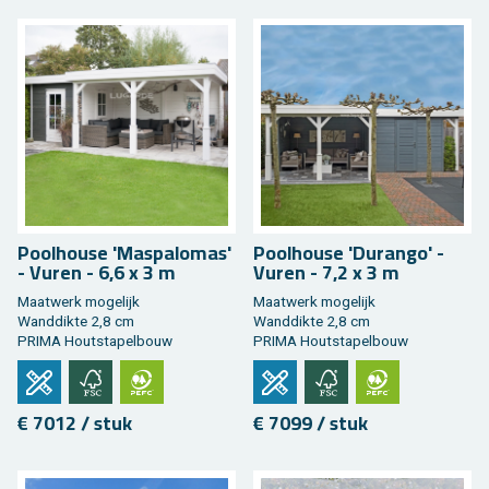
Pool­hou­se 'Mas­pa­lo­mas'
Pool­hou­se 'Du­rango' -
- Vuren - 6,6 x 3 m
Vuren - 7,2 x 3 m
Maat­werk mo­ge­lijk
Maat­werk mo­ge­lijk
Wand­dik­te 2,8 cm
Wand­dik­te 2,8 cm
PRIMA Hout­sta­pel­bouw
PRIMA Hout­sta­pel­bouw
€ 7012 / stuk
€ 7099 / stuk