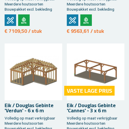
Meer­de­re hout­soor­ten
Meer­de­re hout­soor­ten
Bouw­pak­ket excl. be­kle­ding
Bouw­pak­ket excl. be­kle­ding
€ 7109,50 / stuk
€ 9563,61 / stuk
VASTE LAGE PRIJS
Eik / Dou­g­las Ge­bin­te
Eik / Dou­g­las Ge­bin­te
'Ver­dun' - 6 x 6 m
'Can­nes' - 3 x 6 m
Vol­le­dig op maat ver­krijg­baar
Vol­le­dig op maat ver­krijg­baar
Meer­de­re hout­soor­ten
Meer­de­re hout­soor­ten
Bouw­pak­ket excl. be­kle­ding
Bouw­pak­ket excl. be­kle­ding