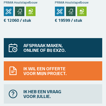
PRIMA Hout­sta­pel­bouw
PRIMA Hout­sta­pel­bouw
€ 12060 / stuk
€ 19599 / stuk
AFSPRAAK MAKEN,
ONLINE OF BIJ EXZO.
IK WIL EEN OFFERTE
VOOR MIJN PROJECT.
IK HEB EEN VRAAG
VOOR JULLIE.