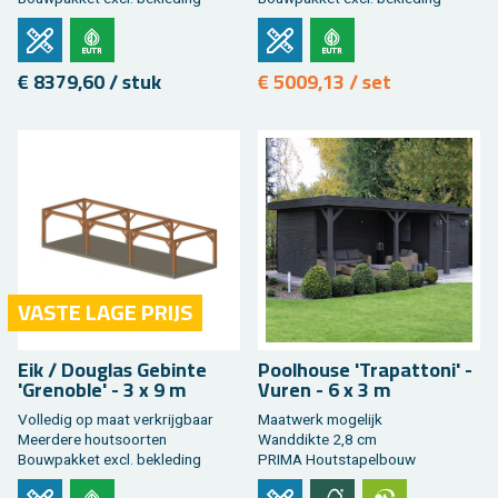
€ 8379,60 / stuk
€ 5009,13 / set
VASTE LAGE PRIJS
Eik / Dou­g­las Ge­bin­te
Pool­hou­se 'Tra­pat­to­ni' -
'Greno­ble' - 3 x 9 m
Vuren - 6 x 3 m
Vol­le­dig op maat ver­krijg­baar
Maat­werk mo­ge­lijk
Meer­de­re hout­soor­ten
Wand­dik­te 2,8 cm
Bouw­pak­ket excl. be­kle­ding
PRIMA Hout­sta­pel­bouw