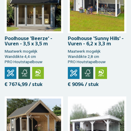
Pool­hou­se 'Beer­ze' -
Pool­hou­se 'Sunny Hills' -
Vuren - 3,5 x 3,5 m
Vuren - 6,2 x 3,3 m
Maat­werk mo­ge­lijk
Maat­werk mo­ge­lijk
Wand­dik­te 4,4 cm
Wand­dik­te 2,8 cm
PRO Hout­sta­pel­bouw
PRO Hout­sta­pel­bouw
€ 7674,99 / stuk
€ 9094 / stuk