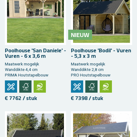
NIEUW
Pool­hou­se 'San Da­nie­le' -
Pool­hou­se 'Bodil' - Vuren
Vuren - 6 x 3,6 m
- 5,3 x 3 m
Maat­werk mo­ge­lijk
Maat­werk mo­ge­lijk
Wand­dik­te 4,4 cm
Wand­dik­te 2,8 cm
PRIMA Hout­sta­pel­bouw
PRO Hout­sta­pel­bouw
€ 7762 / stuk
€ 7398 / stuk