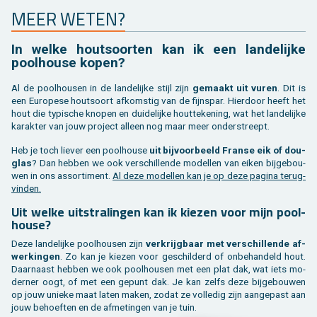
MEER WETEN?
In welke hout­soor­ten kan ik een lan­de­lij­ke
pool­hou­se kopen?
Al de pool­hou­sen in de lan­de­lij­ke stijl zijn
ge­maakt uit vuren
. Dit is
een Eu­ro­pe­se hout­soort af­kom­stig van de fijn­spar. Hier­door heeft het
hout die ty­pi­sche kno­pen en dui­de­lij­ke hout­te­ke­ning, wat het lan­de­lij­ke
ka­rak­ter van jouw pro­ject al­leen nog maar meer on­der­streept.
Heb je toch lie­ver een pool­hou­se
uit bij­voor­beeld Fran­se eik of dou­
g­las
? Dan heb­ben we ook ver­schil­len­de mo­del­len van eiken bij­ge­bou­
wen in ons as­sor­ti­ment.
Al deze mo­del­len kan je op deze pa­gi­na te­rug­
vin­den.
Uit welke uit­stra­lin­gen kan ik kie­zen voor mijn pool­
hou­se?
Deze lan­de­lij­ke pool­hou­sen zijn
ver­krijg­baar met ver­schil­len­de af­
wer­kin­gen
. Zo kan je kie­zen voor ge­schil­derd of on­be­han­deld hout.
Daar­naast heb­ben we ook pool­hou­sen met een plat dak, wat iets mo­
der­ner oogt, of met een ge­punt dak. Je kan zelfs deze bij­ge­bou­wen
op jouw unie­ke maat laten maken, zodat ze vol­le­dig zijn aan­ge­past aan
jouw be­hoef­ten en de af­me­tin­gen van je tuin.