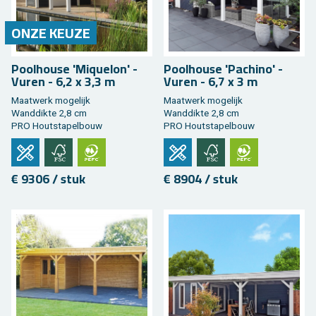
ONZE KEUZE
Pool­hou­se 'Mi­que­lon' -
Pool­hou­se 'Pa­chi­no' -
Vuren - 6,2 x 3,3 m
Vuren - 6,7 x 3 m
Maat­werk mo­ge­lijk
Maat­werk mo­ge­lijk
Wand­dik­te 2,8 cm
Wand­dik­te 2,8 cm
PRO Hout­sta­pel­bouw
PRO Hout­sta­pel­bouw
€ 9306 / stuk
€ 8904 / stuk