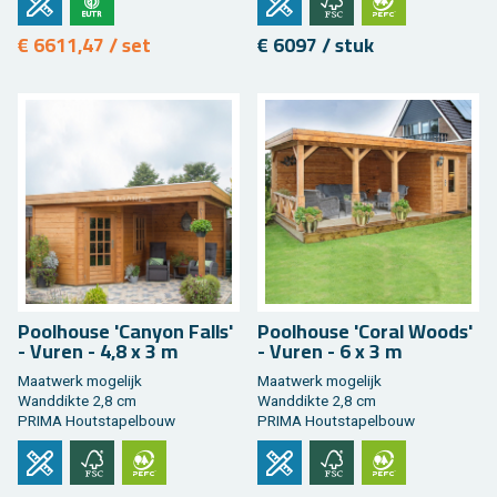
€ 6611,47 / set
€ 6097 / stuk
Pool­hou­se 'Can­y­on Falls'
Pool­hou­se 'Coral Woods'
- Vuren - 4,8 x 3 m
- Vuren - 6 x 3 m
Maat­werk mo­ge­lijk
Maat­werk mo­ge­lijk
Wand­dik­te 2,8 cm
Wand­dik­te 2,8 cm
PRIMA Hout­sta­pel­bouw
PRIMA Hout­sta­pel­bouw