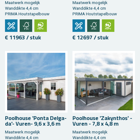
Maat­werk mo­ge­lijk
Maat­werk mo­ge­lijk
Wand­dik­te 4,4 cm
Wand­dik­te 4,4 cm
PRIMA Hout­sta­pel­bouw
PRIMA Hout­sta­pel­bouw
€ 11963 / stuk
€ 12697 / stuk
Pool­hou­se 'Ponta Del­ga­
Pool­hou­se 'Zaky­nthos' -
da'- Vuren- 9,6 x 3,6 m
Vuren - 7,8 x 4,8 m
Maat­werk mo­ge­lijk
Maat­werk mo­ge­lijk
Wand­dik­te 4,4 cm
Wand­dik­te 4,4 cm