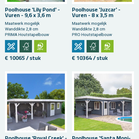
Pool­hou­se 'Lily Pond' -
Pool­hou­se 'Juz­car' -
Vuren - 9,6 x 3,6 m
Vuren - 8 x 3,5 m
Maat­werk mo­ge­lijk
Maat­werk mo­ge­lijk
Wand­dik­te 2,8 cm
Wand­dik­te 2,8 cm
PRIMA Hout­sta­pel­bouw
PRO Hout­sta­pel­bouw
€ 10065 / stuk
€ 10364 / stuk
Pool­hou­se 'Royal Creek' -
Pool­hou­se 'Santa Mo­ni­