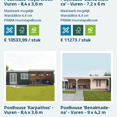
Vuren - 8,4 x 3,6 m
ca' - Vuren - 7,2 x 6 m
Maat­werk mo­ge­lijk
Maat­werk mo­ge­lijk
Wand­dik­te 4,4 cm
Wand­dik­te 4,4 cm
PRIMA Hout­sta­pel­bouw
PRIMA Hout­sta­pel­bouw
€ 10533,99 / stuk
€ 11273 / stuk
Pool­hou­se 'Kar­pa­thos' -
Pool­hou­se 'Ben­al­ma­de­
Vuren - 8,4 x 3,6 m
na' - Vuren - 9 x 4,2 m