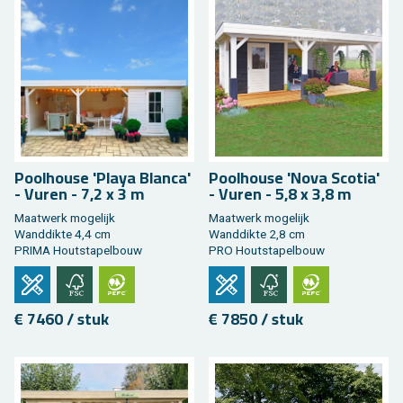
Pool­hou­se 'Playa Blan­ca'
Pool­hou­se 'Nova Sco­tia'
- Vuren - 7,2 x 3 m
- Vuren - 5,8 x 3,8 m
Maat­werk mo­ge­lijk
Maat­werk mo­ge­lijk
Wand­dik­te 4,4 cm
Wand­dik­te 2,8 cm
PRIMA Hout­sta­pel­bouw
PRO Hout­sta­pel­bouw
€ 7460 / stuk
€ 7850 / stuk