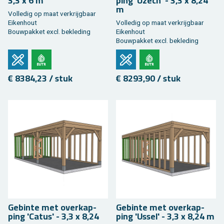
3,3 x 6 m
ping 'Uzech' - 3,3 x 8,24
m
Vol­le­dig op maat ver­krijg­baar
Ei­ken­hout
Vol­le­dig op maat ver­krijg­baar
Bouw­pak­ket excl. be­kle­ding
Ei­ken­hout
Bouw­pak­ket excl. be­kle­ding
€ 8384,23 / stuk
€ 8293,90 / stuk
Ge­bin­te met over­kap­
Ge­bin­te met over­kap­
ping 'Catus' - 3,3 x 8,24
ping 'Ussel' - 3,3 x 8,24 m