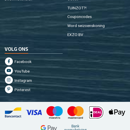
TUIN­ZOT?!
Cou­pon­co­des
Word sei­zoens­ko­ning
EXZO BV
VOLG ONS
Fa­cebook
You­Tu­be
In­st­agram
Pin­te­rest
Bank
over­schrij­ving