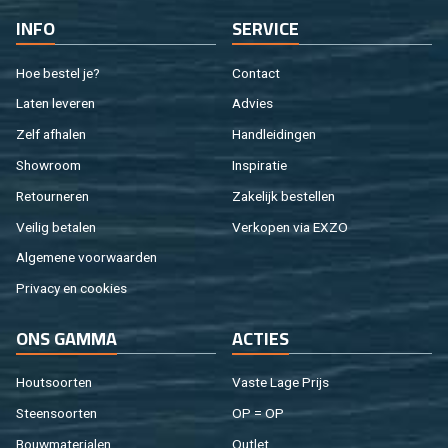
INFO
SER­VI­CE
Hoe be­stel je?
Con­tact
Laten le­ve­ren
Ad­vies
Zelf af­ha­len
Hand­lei­din­gen
Show­room
In­spi­ra­tie
Re­tour­ne­ren
Za­ke­lijk be­stel­len
Vei­lig be­ta­len
Ver­ko­pen via EXZO
Al­ge­me­ne voor­waar­den
Pri­va­cy en coo­kies
ONS GAMMA
AC­TIES
Hout­soor­ten
Vaste Lage Prijs
Steen­soor­ten
OP = OP
Bouw­ma­te­ri­a­len
Out­let