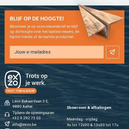
BLIJF OP DE HOOG­TE!
Abon­neer je op onze nieuws­brief en blijf
op de hoog­te over het laat­ste nieuws, de
hip­s­te trends of de laat­ste pro­duc­ten.
Léon Be­kaert­laan 3 E,
9880 Aal­ter
Show­room & af­ha­lin­gen:
Tij­dens de ope­nings­uren
+32 9 292 73 03
Maan­dag - vrij­dag:
info@​exzo.​be
9u tot 12u30 & 13u30 tot 17u