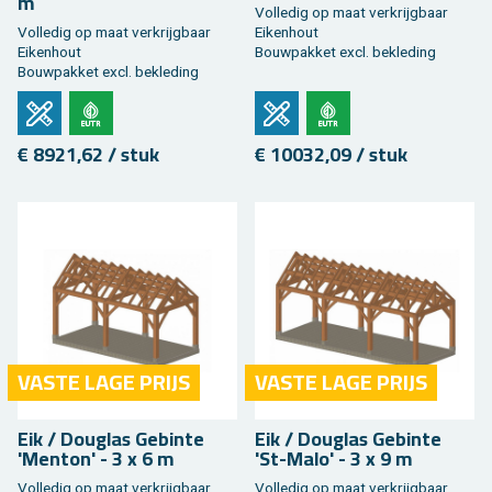
m
Vol­le­dig op maat ver­krijg­baar
Vol­le­dig op maat ver­krijg­baar
Ei­ken­hout
Ei­ken­hout
Bouw­pak­ket excl. be­kle­ding
Bouw­pak­ket excl. be­kle­ding
€ 8921,62 / stuk
€ 10032,09 / stuk
VASTE LAGE PRIJS
VASTE LAGE PRIJS
Eik / Dou­g­las Ge­bin­te
Eik / Dou­g­las Ge­bin­te
'Men­ton' - 3 x 6 m
'St-Malo' - 3 x 9 m
Vol­le­dig op maat ver­krijg­baar
Vol­le­dig op maat ver­krijg­baar