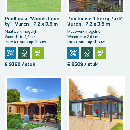
Pool­hou­se 'Woods Coun­
Pool­hou­se 'Cher­ry Park' -
ty' - Vuren - 7,2 x 3,6 m
Vuren - 7,2 x 3,5 m
Maat­werk mo­ge­lijk
Maat­werk mo­ge­lijk
Wand­dik­te 4,4 cm
Wand­dik­te 2,8 cm
PRIMA Hout­sta­pel­bouw
PRO Hout­sta­pel­bouw
€ 9390 / stuk
€ 9509 / stuk