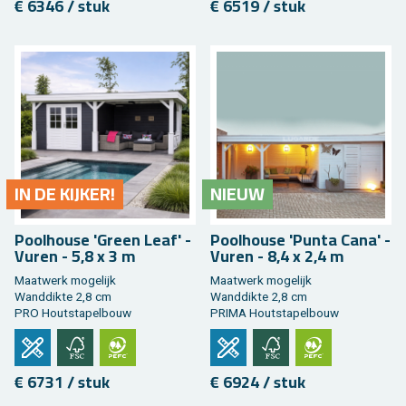
€ 6346 / stuk
€ 6519 / stuk
IN DE KIJ­KER!
NIEUW
Pool­hou­se 'Green Leaf' -
Pool­hou­se 'Punta Cana' -
Vuren - 5,8 x 3 m
Vuren - 8,4 x 2,4 m
Maat­werk mo­ge­lijk
Maat­werk mo­ge­lijk
Wand­dik­te 2,8 cm
Wand­dik­te 2,8 cm
PRO Hout­sta­pel­bouw
PRIMA Hout­sta­pel­bouw
€ 6731 / stuk
€ 6924 / stuk