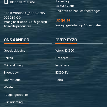
Za­ter­dag:
BE 0688 738 206
9u tot 12u30
Ge­slo­ten op zon- en feest­da­gen
FSC® C008551 // SCS-COC-
005219-QO
Op­ge­let!
Vraag naar onze FSC® ge­cer­ti­
We zijn ge­slo­ten op 15 au­gus­tus.
fi­ceer­de pro­duc­ten.
ONS AAN­BOD
OVER EXZO
Ge­vel­be­kle­ding
Wie is EXZO?
Ter­ras
Het team
Tuin­af­slui­ting
In de pers
Bij­ge­bouw
EXZO TV
Con­struc­tie
Jobs
Weide
Toe­gangs­poor­ten
Tuin­in­rich­ting