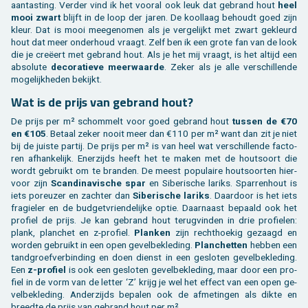
aan­tas­ting. Ver­der vind ik het voor­al ook leuk dat ge­brand hout
heel
mooi zwart
blijft in de loop der jaren. De kool­laag be­houdt goed zijn
kleur. Dat is mooi mee­ge­no­men als je ver­ge­lijkt met zwart ge­kleurd
hout dat meer on­der­houd vraagt. Zelf ben ik een grote fan van de look
die je creëert met ge­brand hout. Als je het mij vraagt, is het al­tijd een
ab­so­lu­te
de­co­ra­tie­ve meer­waar­de
. Zeker als je alle ver­schil­len­de
mo­ge­lijk­he­den be­kijkt.
Wat is de prijs van ge­brand hout?
De prijs per m² schom­melt voor goed ge­brand hout
tus­sen de €70
en €105
. Be­taal zeker nooit meer dan €110 per m² want dan zit je niet
bij de juis­te par­tij. De prijs per m² is van heel wat ver­schil­len­de fac­to­
ren af­han­ke­lijk. Ener­zijds heeft het te maken met de hout­soort die
wordt ge­bruikt om te bran­den. De meest po­pu­lai­re hout­soor­ten hier­
voor zijn
Scan­di­na­vi­sche spar
en Si­be­ri­sche la­riks. Spar­ren­hout is
iets po­reu­zer en zach­ter dan
Si­be­ri­sche la­riks
. Daar­door is het iets
fra­gie­ler en de bud­get­vrien­de­lij­ke optie. Daar­naast be­paald ook het
pro­fiel de prijs. Je kan ge­brand hout te­rug­vin­den in drie pro­fie­len:
plank, plan­chet en z-pro­fiel.
Plan­ken
zijn recht­hoe­kig ge­zaagd en
wor­den ge­bruikt in een open ge­vel­be­kle­ding.
Plan­chet­ten
heb­ben een
tand­groef­ver­bin­ding en doen dienst in een ge­slo­ten ge­vel­be­kle­ding.
Een
z-pro­fiel
is ook een ge­slo­ten ge­vel­be­kle­ding, maar door een pro­
fiel in de vorm van de let­ter ‘Z’ krijg je wel het ef­fect van een open ge­
vel­be­kle­ding. An­der­zijds be­pa­len ook de af­me­tin­gen als dikte en
breed­te de prijs van ge­brand hout per m².