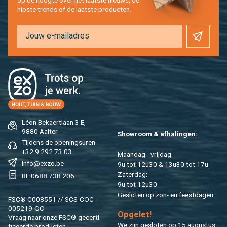
hip­s­te trends of de laat­ste pro­duc­ten.
Léon Be­kaert­laan 3 E,
9880 Aal­ter
Show­room & af­ha­lin­gen:
Tij­dens de ope­nings­uren
+32 9 292 73 03
Maan­dag - vrij­dag:
info@​exzo.​be
9u tot 12u30 & 13u30 tot 17u
Za­ter­dag:
BE 0688 738 206
9u tot 12u30
Ge­slo­ten op zon- en feest­da­gen
FSC® C008551 // SCS-COC-
005219-QO
Op­ge­let!
Vraag naar onze FSC® ge­cer­ti­
We zijn ge­slo­ten op 15 au­gus­tus.
fi­ceer­de pro­duc­ten.