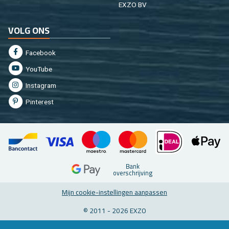
EXZO BV
VOLG ONS
Fa­cebook
You­Tu­be
In­st­agram
Pin­te­rest
Bank
over­schrij­ving
Mijn coo­kie-in­stel­lin­gen aan­pas­sen
© 2011 - 2026 EXZO