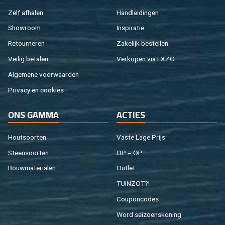
Zelf af­ha­len
Hand­lei­din­gen
Show­room
In­spi­ra­tie
Re­tour­ne­ren
Za­ke­lijk be­stel­len
Vei­lig be­ta­len
Ver­ko­pen via EXZO
Al­ge­me­ne voor­waar­den
Pri­va­cy en coo­kies
ONS GAMMA
AC­TIES
Hout­soor­ten
Vaste Lage Prijs
Steen­soor­ten
OP = OP
Bouw­ma­te­ri­a­len
Out­let
TUIN­ZOT?!
Cou­pon­co­des
Word sei­zoens­ko­ning