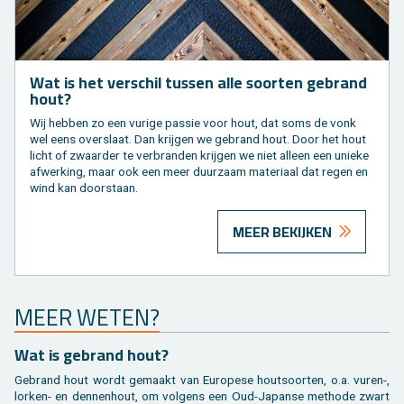
Wat is het ver­schil tus­sen alle soor­ten ge­brand
hout?
Wij heb­ben zo een vu­ri­ge pas­sie voor hout, dat soms de vonk
wel eens over­slaat. Dan krij­gen we ge­brand hout. Door het hout
licht of zwaar­der te ver­bran­den krij­gen we niet al­leen een unie­ke
af­wer­king, maar ook een meer duur­zaam ma­te­ri­aal dat regen en
wind kan door­staan.
MEER BEKIJKEN
MEER WETEN?
Wat is ge­brand hout?
Ge­brand hout wordt ge­maakt van Eu­ro­pe­se hout­soor­ten, o.a. vuren-,
lor­ken- en den­nen­hout, om vol­gens een Oud-Ja­pan­se me­tho­de zwart