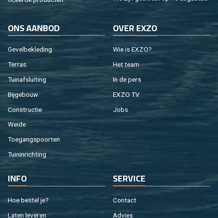
ONS AAN­BOD
OVER EXZO
Ge­vel­be­kle­ding
Wie is EXZO?
Ter­ras
Het team
Tuin­af­slui­ting
In de pers
Bij­ge­bouw
EXZO TV
Con­struc­tie
Jobs
Weide
Toe­gangs­poor­ten
Tuin­in­rich­ting
INFO
SER­VI­CE
Hoe be­stel je?
Con­tact
Laten le­ve­ren
Ad­vies