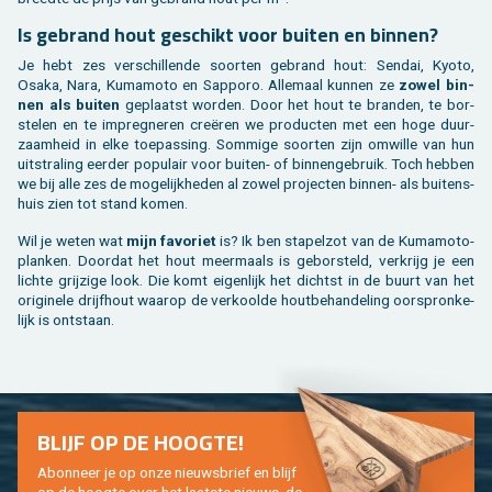
Is ge­brand hout ge­schikt voor bui­ten en bin­nen?
Je hebt zes ver­schil­len­de soor­ten ge­brand hout: Sen­dai, Kyoto,
Osaka, Nara, Ku­ma­mo­to en Sap­po­ro. Al­le­maal kun­nen ze
zowel bin­
nen als bui­ten
ge­plaatst wor­den. Door het hout te bran­den, te bor­
ste­len en te im­preg­ne­ren creëren we pro­duc­ten met een hoge duur­
zaam­heid in elke toe­pas­sing. Som­mi­ge soor­ten zijn om­wil­le van hun
uit­stra­ling eer­der po­pu­lair voor bui­ten- of bin­nen­ge­bruik. Toch heb­ben
we bij alle zes de mo­ge­lijk­he­den al zowel pro­jec­ten bin­nen- als bui­tens­
huis zien tot stand komen.
Wil je weten wat
mijn fa­vo­riet
is? Ik ben sta­pel­zot van de Ku­ma­mo­to-
plan­ken. Door­dat het hout meer­maals is ge­bor­steld, ver­krijg je een
lich­te grij­zi­ge look. Die komt ei­gen­lijk het dichtst in de buurt van het
ori­gi­ne­le drijf­hout waar­op de ver­kool­de hout­be­han­de­ling oor­spron­ke­
lijk is ont­staan.
BLIJF OP DE HOOG­TE!
Abon­neer je op onze nieuws­brief en blijf
op de hoog­te over het laat­ste nieuws, de