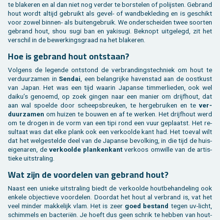
te bla­ke­ren en al dan niet nog ver­der te bor­ste­len of po­lijs­ten. Ge­brand
hout wordt al­tijd ge­bruikt als gevel- of wand­be­kle­ding en is ge­schikt
voor zowel bin­nen- als bui­ten­ge­bruik. We on­der­schei­den twee soor­ten
ge­brand hout, shou sugi ban en ya­k­i­su­gi. Be­knopt uit­ge­legd, zit het
ver­schil in de be­wer­kings­graad na het bla­ke­ren.
Hoe is ge­brand hout ont­staan?
Vol­gens de le­gen­de ont­stond de ver­bran­dings­tech­niek om hout te
ver­duur­za­men in
Sen­dai
, een be­lang­rij­ke ha­ven­stad aan de oost­kust
van Japan. Het was een tijd waar­in Ja­pan­se tim­mer­lie­den, ook wel
daiku’s ge­noemd, op zoek gin­gen naar een ma­nier om drijf­hout, dat
aan wal spoel­de door scheeps­breu­ken, te her­ge­brui­ken en te
ver­
duur­za­men
om hui­zen te bou­wen en af te wer­ken. Het drijf­hout werd
om te dro­gen in de vorm van een tipi rond een vuur ge­plaatst. Het re­
sul­taat was dat elke plank ook een ver­kool­de kant had. Het toe­val wilt
dat het wel­ge­stel­de deel van de Ja­pan­se be­vol­king, in die tijd de huis­
ei­ge­na­ren, de
ver­kool­de plan­ken­kant
ver­koos om­wil­le van de ar­tis­
tie­ke uit­stra­ling.
Wat zijn de voor­de­len van ge­brand hout?
Naast een unie­ke uit­stra­ling biedt de ver­kool­de hout­be­han­de­ling ook
en­ke­le ob­jec­tie­ve voor­de­len. Door­dat het hout al ver­brand is, vat het
veel min­der mak­ke­lijk vlam. Het is zeer
goed be­stand
tegen uv-licht,
schim­mels en bac­te­riën. Je hoeft dus geen schrik te heb­ben van hout­