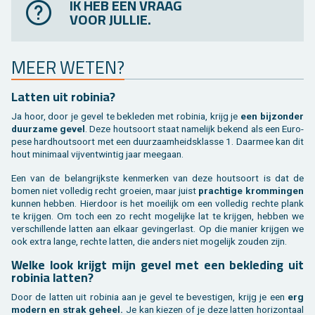
IK HEB EEN VRAAG
VOOR JULLIE.
MEER WETEN?
Lat­ten uit ro­bi­nia?
Ja hoor, door je gevel te be­kle­den met ro­bi­nia, krijg je
een bij­zon­der
duur­za­me gevel
. Deze hout­soort staat na­me­lijk be­kend als een Eu­ro­
pe­se hard­hout­soort met een duur­zaam­heids­klas­se 1. Daar­mee kan dit
hout mi­ni­maal vij­ventwin­tig jaar mee­gaan.
Een van de be­lang­rijk­ste ken­mer­ken van deze hout­soort is dat de
bomen niet vol­le­dig recht groei­en, maar juist
prach­ti­ge krom­min­gen
kun­nen heb­ben. Hier­door is het moei­lijk om een vol­le­dig rech­te plank
te krij­gen. Om toch een zo recht mo­ge­lij­ke lat te krij­gen, heb­ben we
ver­schil­len­de lat­ten aan el­kaar ge­vin­ger­last. Op die ma­nier krij­gen we
ook extra lange, rech­te lat­ten, die an­ders niet mo­ge­lijk zou­den zijn.
Welke look krijgt mijn gevel met een be­kle­ding uit
ro­bi­nia lat­ten?
Door de lat­ten uit ro­bi­nia aan je gevel te be­ves­ti­gen, krijg je een
erg
mo­dern en strak ge­heel.
Je kan kie­zen of je deze lat­ten ho­ri­zon­taal