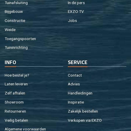
Tuin­af­slui­ting
In de pers
Bij­ge­bouw
EXZO TV
Con­struc­tie
Jobs
Weide
Toe­gangs­poor­ten
Tuin­in­rich­ting
INFO
SER­VI­CE
Hoe be­stel je?
Con­tact
Laten le­ve­ren
Ad­vies
Zelf af­ha­len
Hand­lei­din­gen
Show­room
In­spi­ra­tie
Re­tour­ne­ren
Za­ke­lijk be­stel­len
Vei­lig be­ta­len
Ver­ko­pen via EXZO
Al­ge­me­ne voor­waar­den