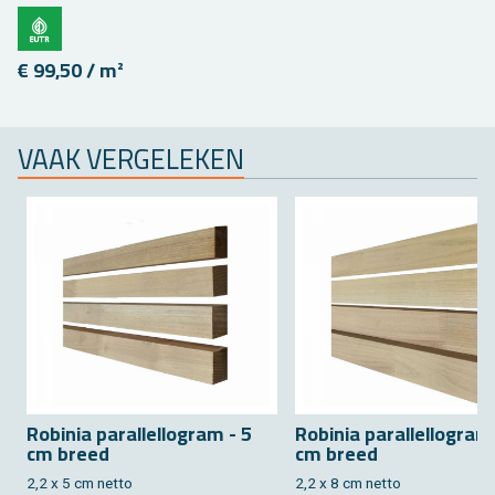
€ 99,50 / m²
VAAK VER­GE­LE­KEN
Ro­bi­nia pa­ral­lel­lo­gram - 5
Ro­bi­nia pa­ral­lel­lo­gram
cm breed
cm breed
2,2 x 5 cm netto
2,2 x 8 cm netto