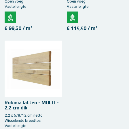
Open voeg
Open voeg
Vaste leng­te
Vaste leng­te
€ 99,50 / m²
€ 114,40 / m²
Ro­bi­nia lat­ten - MULTI -
2,2 cm dik
2,2 x 5/8/12 cm netto
Wis­se­len­de breed­tes
Vaste leng­te