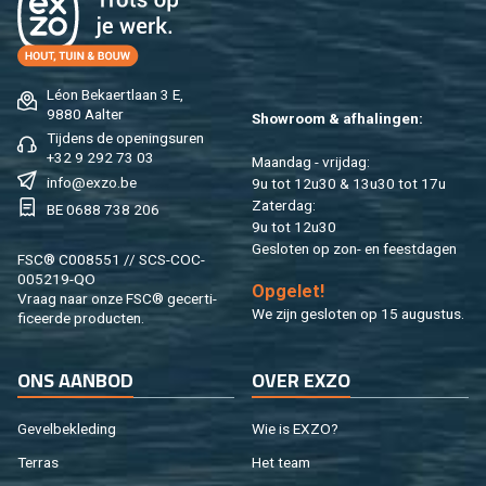
Léon Be­kaert­laan 3 E,
9880 Aal­ter
Show­room & af­ha­lin­gen:
Tij­dens de ope­nings­uren
+32 9 292 73 03
Maan­dag - vrij­dag:
info@​exzo.​be
9u tot 12u30 & 13u30 tot 17u
Za­ter­dag:
BE 0688 738 206
9u tot 12u30
Ge­slo­ten op zon- en feest­da­gen
FSC® C008551 // SCS-COC-
005219-QO
Op­ge­let!
Vraag naar onze FSC® ge­cer­ti­
We zijn ge­slo­ten op 15 au­gus­tus.
fi­ceer­de pro­duc­ten.
ONS AAN­BOD
OVER EXZO
Ge­vel­be­kle­ding
Wie is EXZO?
Ter­ras
Het team