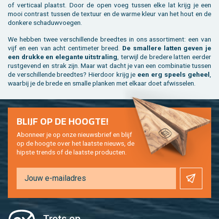
of ver­ti­caal plaatst. Door de open voeg tus­sen elke lat krijg je een
mooi con­trast tus­sen de tex­tuur en de warme kleur van het hout en de
don­ke­re scha­duw­voe­gen.
We heb­ben twee ver­schil­len­de breed­tes in ons as­sor­ti­ment: een van
vijf en een van acht cen­ti­me­ter breed.
De smal­le­re lat­ten geven je
een druk­ke en ele­gan­te uit­stra­ling
, ter­wijl de bre­de­re lat­ten eer­der
rust­ge­vend en strak zijn. Maar wat dacht je van een com­bi­na­tie tus­sen
de ver­schil­len­de breed­tes? Hier­door krijg je
een erg speels ge­heel
,
waar­bij je de brede en smal­le plan­ken met el­kaar doet af­wis­se­len.
BLIJF OP DE HOOG­TE!
Abon­neer je op onze nieuws­brief en blijf
op de hoog­te over het laat­ste nieuws, de
hip­s­te trends of de laat­ste pro­duc­ten.