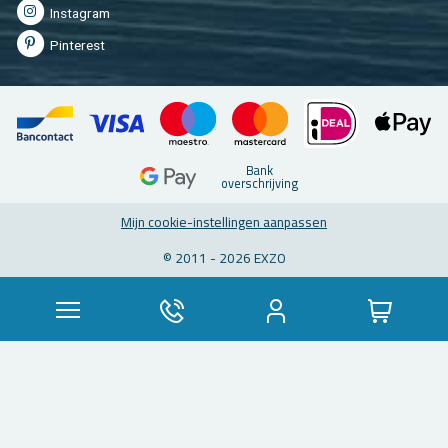
In­st­agram
Pin­te­rest
Bank
over­schrij­ving
Mijn coo­kie-in­stel­lin­gen aan­pas­sen
© 2011 - 2026 EXZO