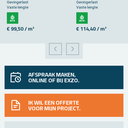
Ge­vin­ger­last
Ge­vin­ger­last
Vaste leng­te
Vaste leng­te
€ 99,50 / m²
€ 114,40 / m²
VORIGE
VOLGENDE
AFSPRAAK MAKEN,
ONLINE OF BIJ EXZO.
IK WIL EEN OFFERTE
VOOR MIJN PROJECT.