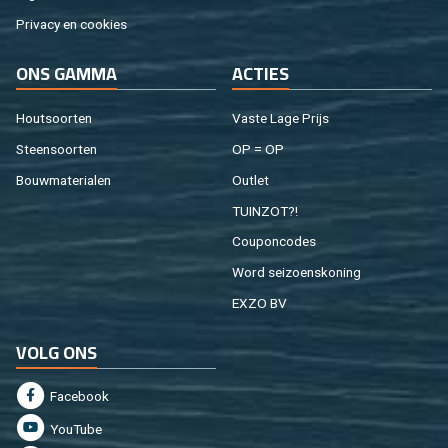
Pri­va­cy en coo­kies
ONS GAMMA
AC­TIES
Hout­soor­ten
Vaste Lage Prijs
Steen­soor­ten
OP = OP
Bouw­ma­te­ri­a­len
Out­let
TUIN­ZOT?!
Cou­pon­co­des
Word sei­zoens­ko­ning
EXZO BV
VOLG ONS
Fa­cebook
You­Tu­be