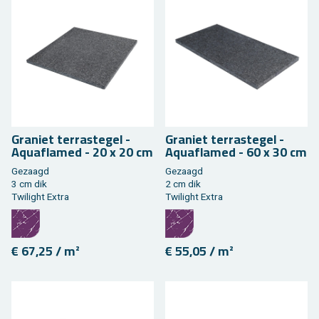
Gra­niet ter­ras­te­gel -
Gra­niet ter­ras­te­gel -
Aquafla­med - 20 x 20 cm
Aquafla­med - 60 x 30 cm
Ge­zaagd
Ge­zaagd
3 cm dik
2 cm dik
Twi­light Extra
Twi­light Extra
€ 67,25 / m²
€ 55,05 / m²