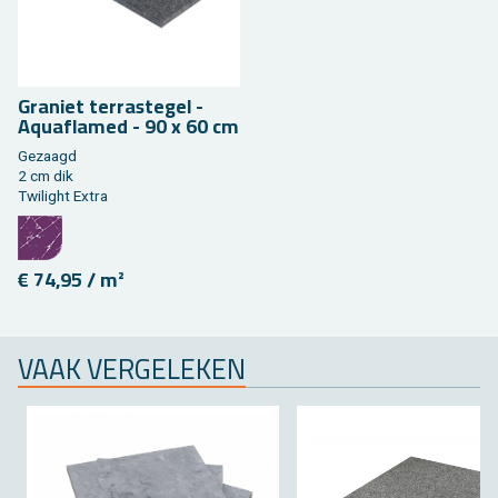
Gra­niet ter­ras­te­gel -
Aquafla­med - 90 x 60 cm
Ge­zaagd
2 cm dik
Twi­light Extra
€ 74,95 / m²
VAAK VER­GE­LE­KEN