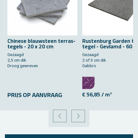
Chi­ne­se blauw­steen terras­
Rus­ten­burg Gar­den ter
tegels - 20 x 20 cm
te­gel - Ge­vlamd - 60 
Ge­zaagd
Ge­zaagd
2,5 cm dik
2 of 3 cm dik
Droog ge­wre­ven
Gab­bro
PRIJS OP AAN­VRAAG
€ 56,85 / m²
VORIGE
VOLGENDE