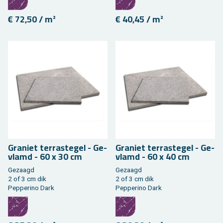
€ 72,50 / m²
€ 40,45 / m²
Gra­niet ter­ras­te­gel - Ge­
Gra­niet ter­ras­te­gel - Ge­
vlamd - 60 x 30 cm
vlamd - 60 x 40 cm
Ge­zaagd
Ge­zaagd
2 of 3 cm dik
2 of 3 cm dik
Pep­pe­ri­no Dark
Pep­pe­ri­no Dark