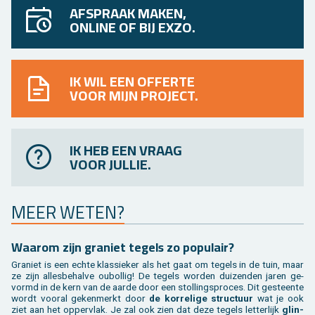
AFSPRAAK MAKEN,
ONLINE OF BIJ EXZO.
IK WIL EEN OFFERTE
VOOR MIJN PROJECT.
IK HEB EEN VRAAG
VOOR JULLIE.
MEER WETEN?
Waar­om zijn gra­niet te­gels zo po­pu­lair?
Gra­niet is een echte klas­sie­ker als het gaat om te­gels in de tuin, maar
ze zijn al­les­be­hal­ve ou­bol­lig! De te­gels wor­den dui­zen­den jaren ge­
vormd in de kern van de aarde door een stol­lings­pro­ces. Dit ge­steen­te
wordt voor­al ge­ken­merkt door
de kor­re­li­ge struc­tuur
wat je ook
ziet aan het op­per­vlak. Je zal ook zien dat deze te­gels let­ter­lijk
glin­