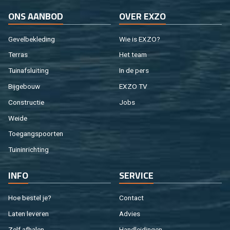
ONS AAN­BOD
OVER EXZO
Ge­vel­be­kle­ding
Wie is EXZO?
Ter­ras
Het team
Tuin­af­slui­ting
In de pers
Bij­ge­bouw
EXZO TV
Con­struc­tie
Jobs
Weide
Toe­gangs­poor­ten
Tuin­in­rich­ting
INFO
SER­VI­CE
Hoe be­stel je?
Con­tact
Laten le­ve­ren
Ad­vies
Zelf af­ha­len
Hand­lei­din­gen