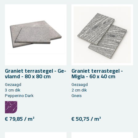
Gra­niet ter­ras­te­gel - Ge­
Gra­niet ter­ras­te­gel -
vlamd - 80 x 80 cm
Migla - 60 x 40 cm
Ge­zaagd
Ge­zaagd
3 cm dik
2 cm dik
Pep­pe­ri­no Dark
Gneis
€ 79,85 / m²
€ 50,75 / m²