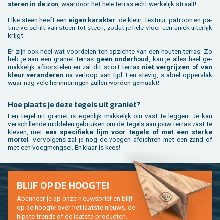
ste­ren in de zon
, waar­door het hele ter­ras echt wer­ke­lijk straalt!
Elke steen heeft een
eigen ka­rak­ter
: de kleur, tex­tuur, pa­troon en pa­
ti­ne ver­schilt van steen tot steen, zodat je hele vloer een uniek ui­ter­lijk
krijgt.
Er zijn ook heel wat voor­de­len ten op­zich­te van een hou­ten ter­ras. Zo
heb je aan een gra­niet ter­ras
geen on­der­houd
, kan je alles heel ge­
mak­ke­lijk af­bor­ste­len en zal dit soort ter­ras
niet ver­grij­zen of van
kleur ver­an­de­ren
na ver­loop van tijd. Een ste­vig, sta­biel op­per­vlak
waar nog vele her­in­ne­rin­gen zul­len wor­den ge­maakt!
Hoe plaats je deze te­gels uit gra­niet?
Een tegel uit gra­niet is ei­gen­lijk mak­ke­lijk om vast te leg­gen. Je kan
ver­schil­len­de mid­de­len ge­brui­ken om de te­gels aan jouw ter­ras vast te
kle­ven, met
een spe­ci­fie­ke lijm voor te­gels of met een ster­ke
mor­tel
. Ver­vol­gens zal je nog de voe­gen af­dich­ten met een zand of
met een voeg­meng­sel. En klaar is kees!
BLIJF OP DE HOOG­TE!
Abon­neer je op onze nieuws­brief en blijf
op de hoog­te over het laat­ste nieuws, de
hip­s­te trends of de laat­ste pro­duc­ten.