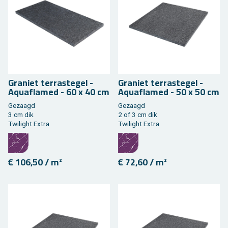
Gra­niet ter­ras­te­gel -
Gra­niet ter­ras­te­gel -
Aquafla­med - 60 x 40 cm
Aquafla­med - 50 x 50 cm
Ge­zaagd
Ge­zaagd
3 cm dik
2 of 3 cm dik
Twi­light Extra
Twi­light Extra
€ 106,50 / m²
€ 72,60 / m²