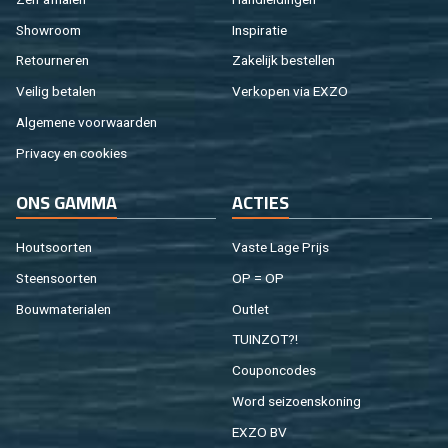
Show­room
In­spi­ra­tie
Re­tour­ne­ren
Za­ke­lijk be­stel­len
Vei­lig be­ta­len
Ver­ko­pen via EXZO
Al­ge­me­ne voor­waar­den
Pri­va­cy en coo­kies
ONS GAMMA
AC­TIES
Hout­soor­ten
Vaste Lage Prijs
Steen­soor­ten
OP = OP
Bouw­ma­te­ri­a­len
Out­let
TUIN­ZOT?!
Cou­pon­co­des
Word sei­zoens­ko­ning
EXZO BV