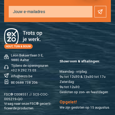
Léon Be­kaert­laan 3 E,
9880 Aal­ter
Show­room & af­ha­lin­gen:
Tij­dens de ope­nings­uren
+32 9 292 73 03
Maan­dag - vrij­dag:
info@​exzo.​be
9u tot 12u30 & 13u30 tot 17u
Za­ter­dag:
BE 0688 738 206
9u tot 12u30
Ge­slo­ten op zon- en feest­da­gen
FSC® C008551 // SCS-COC-
005219-QO
Op­ge­let!
Vraag naar onze FSC® ge­cer­ti­
We zijn ge­slo­ten op 15 au­gus­tus.
fi­ceer­de pro­duc­ten.