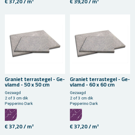
€ 37,20 / m²
€ 39,20 / m²
Gra­niet ter­ras­te­gel - Ge­
Gra­niet ter­ras­te­gel - Ge­
vlamd - 50 x 50 cm
vlamd - 60 x 60 cm
Ge­zaagd
Ge­zaagd
2 of 3 cm dik
2 of 3 cm dik
Pep­pe­ri­no Dark
Pep­pe­ri­no Dark
€ 37,20 / m²
€ 37,20 / m²