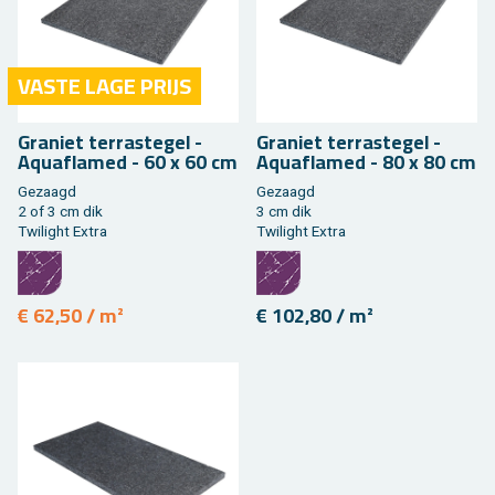
VASTE LAGE PRIJS
Gra­niet ter­ras­te­gel -
Gra­niet ter­ras­te­gel -
Aquafla­med - 60 x 60 cm
Aquafla­med - 80 x 80 cm
Ge­zaagd
Ge­zaagd
2 of 3 cm dik
3 cm dik
Twi­light Extra
Twi­light Extra
€ 62,50 / m²
€ 102,80 / m²