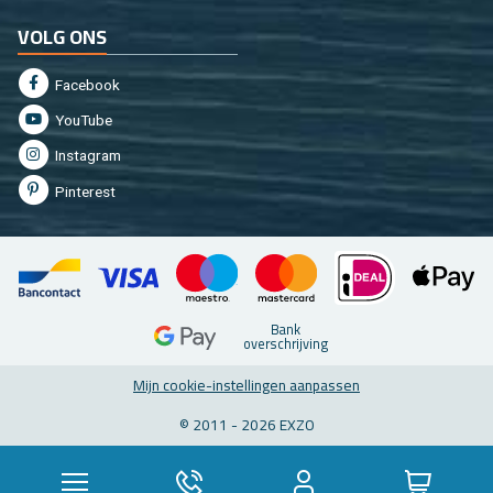
VOLG ONS
Fa­cebook
You­Tu­be
In­st­agram
Pin­te­rest
Bank
over­schrij­ving
Mijn coo­kie-in­stel­lin­gen aan­pas­sen
© 2011 - 2026 EXZO