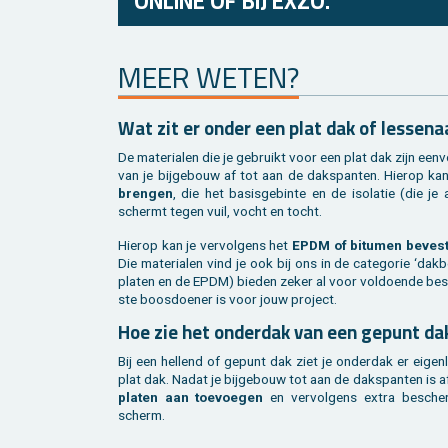
ONLINE OF BIJ EXZO.
MEER WETEN?
Wat zit er onder een plat dak of les­se­na
De ma­te­ri­a­len die je ge­bruikt voor een plat dak zijn een­v
van je bij­ge­bouw af tot aan de dakspan­ten. Hier­op ka
bren­gen
, die het ba­sis­ge­bin­te en de iso­la­tie (die j
schermt tegen vuil, vocht en tocht.
Hier­op kan je ver­vol­gens het
EPDM of bi­tu­men be­ves­t
Die ma­te­ri­a­len vind je ook bij ons in de ca­te­go­rie ‘da
pla­ten en de EPDM) bie­den zeker al voor vol­doen­de be
ste boos­doe­ner is voor jouw pro­ject.
Hoe zie het on­der­dak van een ge­punt da
Bij een hel­lend of ge­punt dak ziet je on­der­dak er ei­gen­l
plat dak. Nadat je bij­ge­bouw tot aan de dakspan­ten is af
pla­ten aan toe­voe­gen
en ver­vol­gens extra be­sche
scherm.