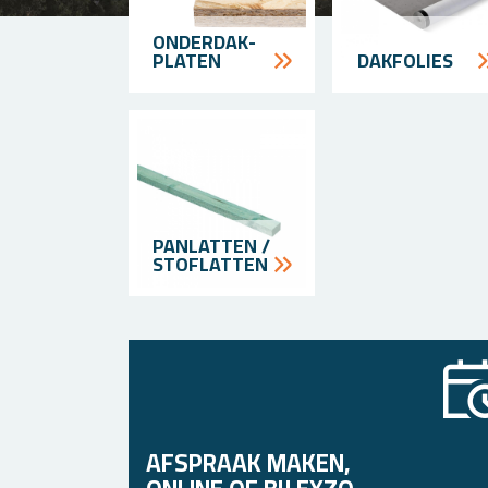
ONDER­DAK­
PLATEN
DAK­FOLIES
PAN­LATTEN /
STOF­LATTEN
AFSPRAAK MAKEN,