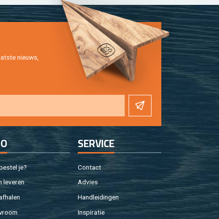
at­ste nieuws,
FO
SER­VI­CE
e­stel je?
Con­tact
 le­ve­ren
Ad­vies
af­ha­len
Hand­lei­din­gen
w­room
In­spi­ra­tie