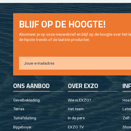
BLIJF OP DE HOOG­TE!
Abon­neer je op onze nieuws­brief en blijf op de hoog­te over het la
de hip­s­te trends of de laat­ste pro­duc­ten.
ONS AAN­BOD
OVER EXZO
IN
Ge­vel­be­kle­ding
Wie is EXZO?
Hoe b
Ter­ras
Het team
Laten
Tuin­af­slui­ting
In de pers
Zelf 
Bij­ge­bouw
EXZO TV
Sho