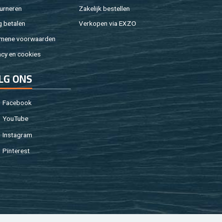
ur­ne­ren
Za­ke­lijk be­stel­len
g be­ta­len
Ver­ko­pen via EXZO
­me­ne voor­waar­den
a­cy en coo­kies
LG ONS
Fa­cebook
You­Tu­be
In­st­agram
Pin­te­rest