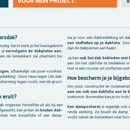
VOOR MIJN PROJECT.
V
ars­dak?
Ga je voor een dak­be­dek­king uit d
van stof­lat­ten op je dak­fo­lie
. Deze
ou­dig. Eerst werk je het ba­sis­ge­bin­te
dan de dak­pan­nen aan haakt.
n je
ver­vol­gens de dak­pla­ten aan­
e aan de bin­nen­kant zal plaat­sen) be­
Je kan
ook het dak be­kle­den met h
aan om het dak­fo­lie te be­dek­ken m
Hier is een roos­ter uit stof­lat­ten nie
i­gen
, af­han­ke­lijk van jouw voor­keur.
Hoe be­scherm je je bij­ge
k­be­dek­king’. Deze twee lagen (de dak­
­scher­ming tegen vocht, wat de groot­
Om jouw con­struc­tie en iso­la­tie­ma­
aan om ook een dak­fo­lie aan te 
k eruit?
toe­komst. Bo­ven­dien kan je zo toch 
ijk on­ge­veer het­zelf­de uit als bij een
Een damp­scherm
is ei­gen­lijk ook
­ge­werkt, kan je hier de
hou­ten dak­
ren­de wer­king. Ze houdt de damp te
r­men met bouw­fo­lie of een damp­
vocht van­uit de bin­nen­kant naar bov