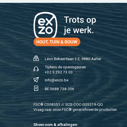
Léon Be­kaert­laan 3 E, 9880 Aal­ter
Tij­dens de ope­nings­uren
+32 9 292 73 03
info@​exzo.​be
BE 0688 738 206
FSC® C008551 // SCS-COC-005219-QO
Vraag naar onze FSC® ge­cer­ti­fi­ceer­de pro­duc­ten.
Show­room & af­ha­lin­gen: