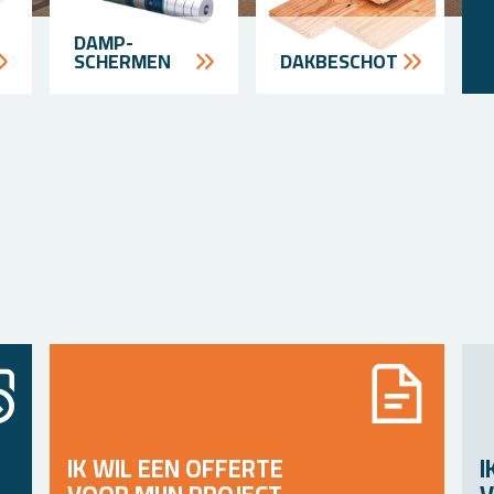
DAMP­
SCHERMEN
DAK­BESCHOT
IK WIL EEN OFFERTE
I