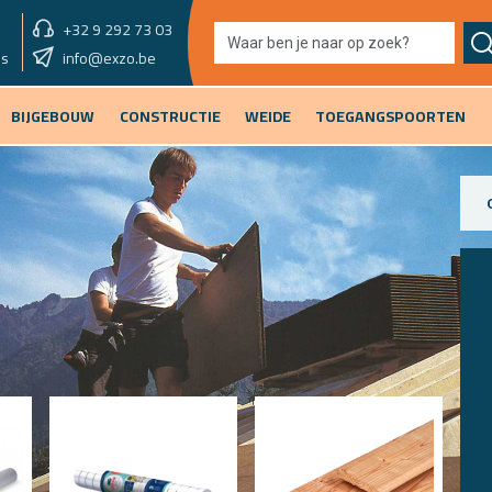
+32 9 292 73 03
showroom morgen
info@exzo.be
9u - 12u30 & 13u30 - 17u
es
BIJGEBOUW
CONSTRUCTIE
WEIDE
TOEGANGSPOORTEN