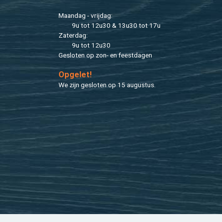
Maan­dag - vrij­dag:
9u tot 12u30 & 13u30 tot 17u
Za­ter­dag:
9u tot 12u30
Ge­slo­ten op zon- en feest­da­gen
Op­ge­let!
We zijn ge­slo­ten op 15 au­gus­tus.