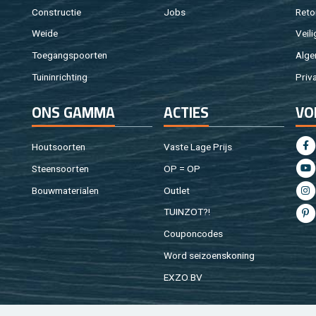
Con­struc­tie
Jobs
Re­to
Weide
Vei­li
Toe­gangs­poor­ten
Al­ge
Tuin­in­rich­ting
Pri­v
ONS GAMMA
AC­TIES
VO
Hout­soor­ten
Vaste Lage Prijs
Steen­soor­ten
OP = OP
Bouw­ma­te­ri­a­len
Out­let
TUIN­ZOT?!
Cou­pon­co­des
Word sei­zoens­ko­ning
EXZO BV