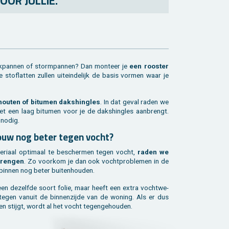
OOR JULLIE.
ak­pan­nen of storm­pan­nen? Dan mon­teer je
een roos­ter
 stof­lat­ten zul­len uit­ein­de­lijk de basis vor­men waar je
ou­ten of bi­tu­men daks­hingles
. In dat geval raden we
et een laag bi­tu­men voor je de daks­hingles aan­brengt.
t nodig.
­bouw nog beter tegen vocht?
te­ri­aal op­ti­maal te be­scher­men tegen vocht,
raden we
bren­gen
. Zo voor­kom je dan ook vocht­pro­ble­men in de
bin­nen nog beter bui­ten­hou­den.
 een de­zelf­de soort folie, maar heeft een extra vocht­we­
gen van­uit de bin­nen­zij­de van de wo­ning. Als er dus
en stijgt, wordt al het vocht te­gen­ge­hou­den.