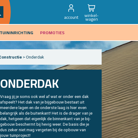
winkel-
account
wagen
TUININRICHTING
PROMOTIES
Con­struc­tie
> On­der­dak
ON­DER­DAK
Vraag jij je soms ook wel af wat er onder een dak
af­speelt? Het dak van je bij­ge­bouw be­staat uit
meer­de­re lagen en de on­der­ste laag is hier even
be­lang­rijk als de bui­ten­kant! Het is de dra­ger van je
dak, het­geen dat ei­gen­lijk de bin­nen­kant van je bij­
ge­bouw be­schermt bij hevig weer. De basis die je
dus zeker niet mag ver­ge­ten bij de op­bouw van
jouw tuin­pro­ject!