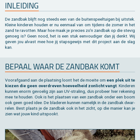
IN­LEI­DING
Toebehoren tegels / bestrating
Vierkante palen
Bekijk alles van bijgebouw
Toebehoren
Speeltuigen
Bekijk alles van terras
Gleufpalen
Bekijk alles van constructie
Dierenverblijf
De zand­bak blijft nog steeds een van de bui­ten­speel­tui­gen bij uit­stek.
Klei­ne kin­de­ren hou­den er nu een­maal van om tij­dens de zomer in het
zand te ra­vot­ten. Maar hoe maak je pre­cies zo'n zand­bak op die ste­vig
Toebehoren
Onderhoudsproducten
ge­noeg is? Geen nood, het is een stuk een­vou­di­ger dan jij denkt. Wij
geven jou al­vast mee hoe jij staps­ge­wijs met dit pro­ject aan de slag
kan.
Bekijk alles van tuinafsluiting
Varia
BE­PAAL WAAR DE ZAND­BAK KOMT
Bekijk alles van tuininrichting
Voor­af­gaand aan de plaat­sing loont het de moei­te om
een plek uit te
kie­zen die geen over­dre­ven hoe­veel­heid zon­licht vangt
. Kin­de­ren
kun­nen enorm ge­voe­lig zijn aan UV-stra­ling, dus pro­beer hier re­ke­ning
mee te hou­den. Ook is het plaat­sen van een zand­bak onder een boom
ook geen goed idee. De bla­de­ren kun­nen na­me­lijk in de zand­bak dwar­
re­len. Best plaats je de zand­bak ook in het zicht, op die ma­nier kan je
zien wat jouw kind uit­spookt.