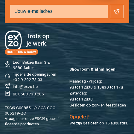
Léon Be­kaert­laan 3 E,
9880 Aal­ter
Show­room & af­ha­lin­gen:
Tij­dens de ope­nings­uren
+32 9 292 73 03
Maan­dag - vrij­dag:
info@​exzo.​be
9u tot 12u30 & 13u30 tot 17u
Za­ter­dag:
BE 0688 738 206
9u tot 12u30
Ge­slo­ten op zon- en feest­da­gen
FSC® C008551 // SCS-COC-
005219-QO
Op­ge­let!
Vraag naar onze FSC® ge­cer­ti­
We zijn ge­slo­ten op 15 au­gus­tus.
fi­ceer­de pro­duc­ten.