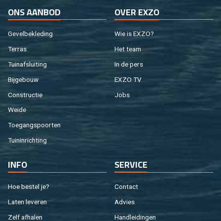
ONS AAN­BOD
OVER EXZO
Ge­vel­be­kle­ding
Wie is EXZO?
Ter­ras
Het team
Tuin­af­slui­ting
In de pers
Bij­ge­bouw
EXZO TV
Con­struc­tie
Jobs
Weide
Toe­gangs­poor­ten
Tuin­in­rich­ting
INFO
SER­VI­CE
Hoe be­stel je?
Con­tact
Laten le­ve­ren
Ad­vies
Zelf af­ha­len
Hand­lei­din­gen