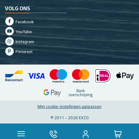
VOLG ONS
Fa­cebook
You­Tu­be
In­st­agram
Pin­te­rest
Bank
over­schrij­ving
Mijn coo­kie-in­stel­lin­gen aan­pas­sen
© 2011 - 2026 EXZO