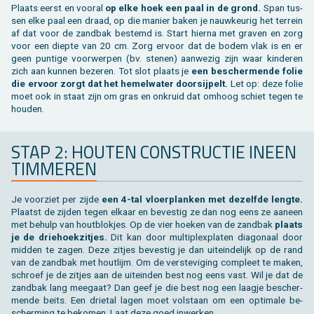
Plaats eerst en voor­al
op elke hoek een paal in de grond.
Span tus­
sen elke paal een draad, op die ma­nier baken je nauw­keu­rig het ter­rein
af dat voor de zand­bak be­stemd is. Start hier­na met gra­ven en zorg
voor een diep­te van 20 cm. Zorg er­voor dat de bodem vlak is en er
geen pun­ti­ge voor­wer­pen (bv. ste­nen) aan­we­zig zijn waar kin­de­ren
zich aan kun­nen be­ze­ren. Tot slot plaats je
een be­scher­men­de folie
die er­voor zorgt dat het he­mel­wa­ter door­sij­pelt.
Let op: deze folie
moet ook in staat zijn om gras en on­kruid dat om­hoog schiet tegen te
hou­den.
STAP 2: HOU­TEN CON­STRUC­TIE INEEN
TIM­ME­REN
Je voor­ziet per zijde
een 4-tal vloer­plan­ken met de­zelf­de leng­te.
Plaatst de zij­den tegen el­kaar en be­ves­tig ze dan nog eens ze aan­een
met be­hulp van hout­blok­jes. Op de vier hoe­ken van de zand­bak
plaats
je de drie­hoek­zit­jes.
Dit kan door mul­ti­plex­pla­ten dia­go­naal door
mid­den te zagen. Deze zit­jes be­ves­tig je dan uit­ein­de­lijk op de rand
van de zand­bak met hout­lijm. Om de ver­ste­vi­ging com­pleet te maken,
schroef je de zit­jes aan de uit­ein­den best nog eens vast. Wil je dat de
zand­bak lang mee­gaat? Dan geef je die best nog een laag­je be­scher­
men­de beits. Een drie­tal lagen moet vol­staan om een op­ti­ma­le be­
scher­ming te be­ko­men. Laat deze goed in­wer­ken.