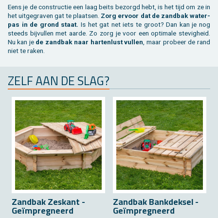
Eens je de con­struc­tie een laag beits be­zorgd hebt, is het tijd om ze in
het uit­ge­gra­ven gat te plaat­sen.
Zorg er­voor dat de zand­bak wa­ter­
pas in de grond staat.
Is het gat net iets te groot? Dan kan je nog
steeds bij­vul­len met aarde. Zo zorg je voor een op­ti­ma­le ste­vig­heid.
Nu kan je
de zand­bak naar har­ten­lust vul­len
, maar pro­beer de rand
niet te raken.
ZELF AAN DE SLAG?
Zand­bak Zes­kant -
Zand­bak Bank­dek­sel -
Z
Geïmpreg­neerd
Geïmpreg­neerd