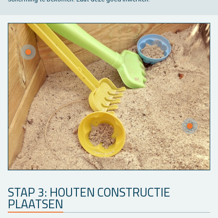
STAP 3: HOU­TEN CON­STRUC­TIE
PLAAT­SEN