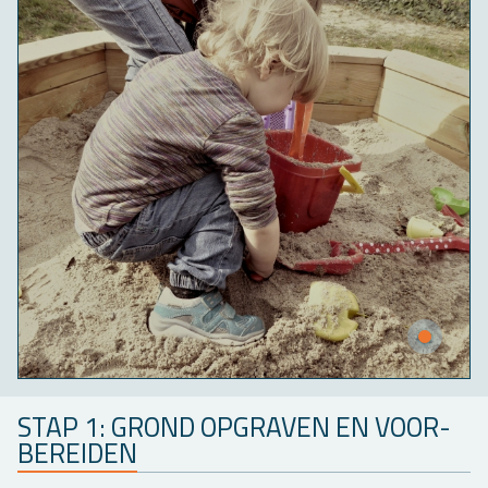
STAP 1: GROND OP­GRA­VEN EN VOOR­
BE­REI­DEN