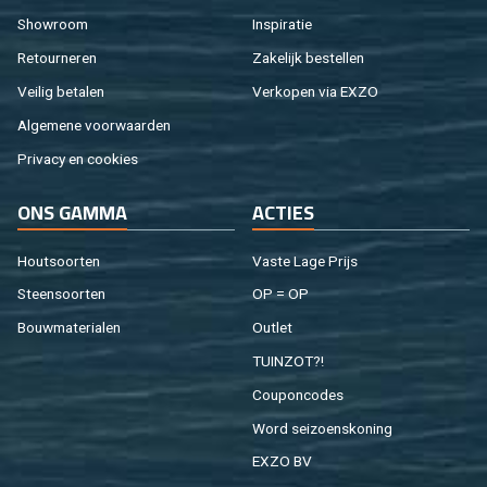
Show­room
In­spi­ra­tie
Re­tour­ne­ren
Za­ke­lijk be­stel­len
Vei­lig be­ta­len
Ver­ko­pen via EXZO
Al­ge­me­ne voor­waar­den
Pri­va­cy en coo­kies
ONS GAMMA
AC­TIES
Hout­soor­ten
Vaste Lage Prijs
Steen­soor­ten
OP = OP
Bouw­ma­te­ri­a­len
Out­let
TUIN­ZOT?!
Cou­pon­co­des
Word sei­zoens­ko­ning
EXZO BV