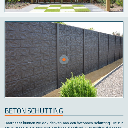
BETON SCHUT­TING
Daar­naast kun­nen we ook den­ken aan een be­ton­nen schut­ting. Dit zijn