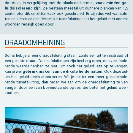
dat deze, in ver­ge­lij­king met de plan­ken­scher­men,
vaak min­der ge­
luids­iso­le­rend zijn
. Ze be­staan mee­st­al uit dun­ne­re plan­ken van 1,5
cen­ti­me­ter dik en zit­ten vaak ook ge­schrankt. Er zijn dus wel wat sple­
ten en kie­ren en een der­ge­lij­ke tuin­af­slui­ting laat het ge­luid met an­de­re
woor­den re­de­lijk goed door.
DRAAD­OM­HEI­NING
Soms heb je al een draad­af­slui­ting staan, zoals een uit ten­nis­draad of
een ge­las­te draad. Deze af­slui­tin­gen zijn heel erg open, dus veel iso­le­
ren­de waar­de heb­ben ze niet. Om toch het ge­luid iets op te van­gen,
kan je wel
ge­bruik maken van de dik­s­te hei­de­mat­ten
. Ook deze zul­
len het ge­luid deels ab­sor­be­ren. Wil je ech­ter een meer ge­luids­iso­le­
ren­de tuin­af­slui­ting, dan raden we aan om de draad­af­slui­ting te ver­
van­gen door een van bo­ven­staan­de op­ties, die beter het ge­luid weer­
kaat­sen.