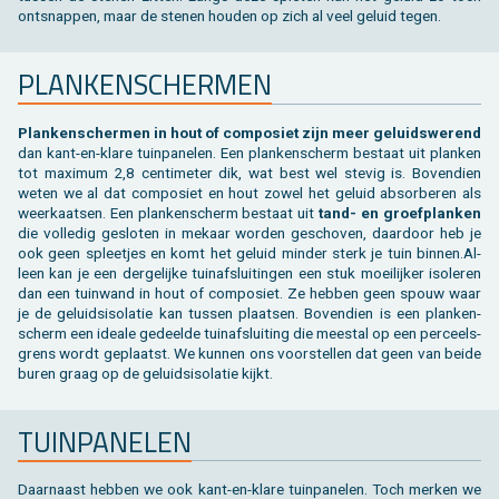
ont­snap­pen, maar de ste­nen hou­den op zich al veel ge­luid tegen.
PLAN­KEN­SCHER­MEN
Plan­ken­scher­men in hout of com­po­siet zijn meer ge­luids­we­rend
dan kant-en-klare tuin­pa­ne­len. Een plan­ken­scherm be­staat uit plan­ken
tot maxi­mum 2,8 cen­ti­me­ter dik, wat best wel ste­vig is. Bo­ven­dien
weten we al dat com­po­siet en hout zowel het ge­luid ab­sor­be­ren als
weer­kaat­sen. Een plan­ken­scherm be­staat uit
tand- en groef­plan­ken
die vol­le­dig ge­slo­ten in me­kaar wor­den ge­scho­ven, daar­door heb je
ook geen splee­tjes en komt het ge­luid min­der sterk je tuin bin­nen.Al­
leen kan je een der­ge­lij­ke tuin­af­slui­tin­gen een stuk moei­lij­ker iso­le­ren
dan een tuin­wand in hout of com­po­siet. Ze heb­ben geen spouw waar
je de ge­luids­iso­la­tie kan tus­sen plaat­sen. Bo­ven­dien is een plan­ken­
scherm een ide­a­le ge­deel­de tuin­af­slui­ting die mee­st­al op een per­ceels­
grens wordt ge­plaatst. We kun­nen ons voor­stel­len dat geen van beide
buren graag op de ge­luids­iso­la­tie kijkt.
TUIN­PA­NE­LEN
Daar­naast heb­ben we ook kant-en-klare tuin­pa­ne­len. Toch mer­ken we