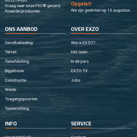
005219-QO
Op­ge­let!
Vraag naar onze FSC® ge­cer­ti­
We zijn ge­slo­ten op 15 au­gus­tus.
fi­ceer­de pro­duc­ten.
ONS AAN­BOD
OVER EXZO
Ge­vel­be­kle­ding
Wie is EXZO?
Ter­ras
Het team
Tuin­af­slui­ting
In de pers
Bij­ge­bouw
EXZO TV
Con­struc­tie
Jobs
Weide
Toe­gangs­poor­ten
Tuin­in­rich­ting
INFO
SER­VI­CE