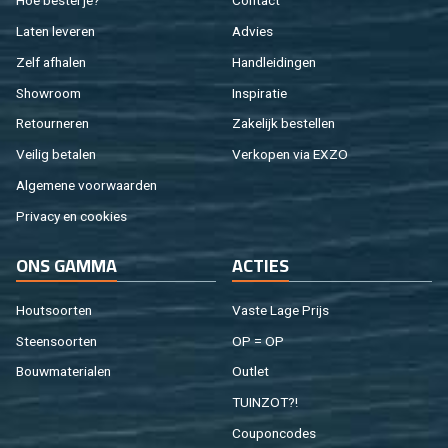
Hoe be­stel je?
Con­tact
Laten le­ve­ren
Ad­vies
Zelf af­ha­len
Hand­lei­din­gen
Show­room
In­spi­ra­tie
Re­tour­ne­ren
Za­ke­lijk be­stel­len
Vei­lig be­ta­len
Ver­ko­pen via EXZO
Al­ge­me­ne voor­waar­den
Pri­va­cy en coo­kies
ONS GAMMA
AC­TIES
Hout­soor­ten
Vaste Lage Prijs
Steen­soor­ten
OP = OP
Bouw­ma­te­ri­a­len
Out­let
TUIN­ZOT?!
Cou­pon­co­des