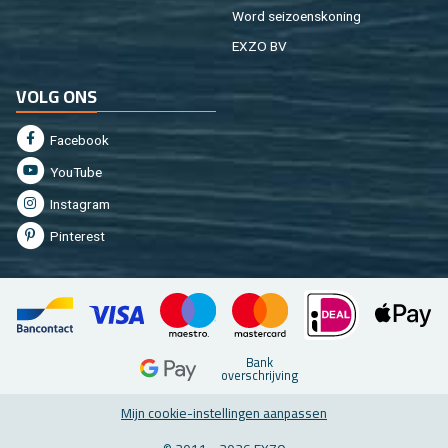
Word sei­zoens­ko­ning
EXZO BV
VOLG ONS
Fa­cebook
You­Tu­be
In­st­agram
Pin­te­rest
Bank
over­schrij­ving
Mijn coo­kie-in­stel­lin­gen aan­pas­sen