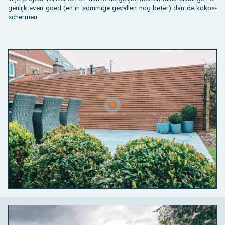
gen­lijk even goed (en in som­mi­ge ge­val­len nog beter) dan de ko­kos­
scher­men.