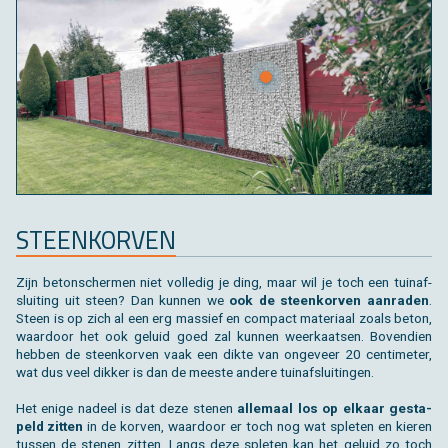
STEEN­KOR­VEN
Zijn be­ton­scher­men niet vol­le­dig je ding, maar wil je toch een tuin­af­
slui­ting uit steen? Dan kun­nen we
ook de steen­kor­ven aan­ra­den
.
Steen is op zich al een erg mas­sief en com­pact ma­te­ri­aal zoals beton,
waar­door het ook ge­luid goed zal kun­nen weer­kaat­sen. Bo­ven­dien
heb­ben de steen­kor­ven vaak een dikte van on­ge­veer 20 cen­ti­me­ter,
wat dus veel dik­ker is dan de mees­te an­de­re tuin­af­slui­tin­gen.
Het enige na­deel is dat deze ste­nen
al­le­maal los op el­kaar ge­sta­
peld zit­ten
in de kor­ven, waar­door er toch nog wat sple­ten en kie­ren
tus­sen de ste­nen zit­ten. Langs deze sple­ten kan het ge­luid zo toch