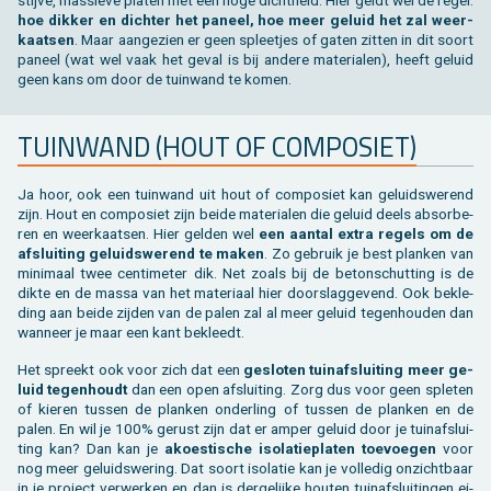
stij­ve, mas­sie­ve pla­ten met een hoge dicht­heid. Hier geldt wel de regel:
hoe dik­ker en dich­ter het pa­neel, hoe meer ge­luid het zal weer­
kaat­sen
. Maar aan­ge­zien er geen splee­tjes of gaten zit­ten in dit soort
pa­neel (wat wel vaak het geval is bij an­de­re ma­te­ri­a­len), heeft ge­luid
geen kans om door de tuin­wand te komen.
TUIN­WAND (HOUT OF COM­PO­SIET)
Ja hoor, ook een tuin­wand uit hout of com­po­siet kan ge­luids­we­rend
zijn. Hout en com­po­siet zijn beide ma­te­ri­a­len die ge­luid deels ab­sor­be­
ren en weer­kaat­sen. Hier gel­den wel
een aan­tal extra re­gels om de
af­slui­ting ge­luids­we­rend te maken
. Zo ge­bruik je best plan­ken van
mi­ni­maal twee cen­ti­me­ter dik. Net zoals bij de be­ton­schut­ting is de
dikte en de massa van het ma­te­ri­aal hier door­slag­ge­vend. Ook be­kle­
ding aan beide zij­den van de palen zal al meer ge­luid te­gen­hou­den dan
wan­neer je maar een kant be­kleedt.
Het spreekt ook voor zich dat een
ge­slo­ten tuin­af­slui­ting meer ge­
luid te­gen­houdt
dan een open af­slui­ting. Zorg dus voor geen sple­ten
of kie­ren tus­sen de plan­ken on­der­ling of tus­sen de plan­ken en de
palen. En wil je 100% ge­rust zijn dat er amper ge­luid door je tuin­af­slui­
ting kan? Dan kan je
akoes­ti­sche iso­la­tie­pla­ten toe­voe­gen
voor
nog meer ge­luids­we­ring. Dat soort iso­la­tie kan je vol­le­dig on­zicht­baar
in je pro­ject ver­wer­ken en dan is der­ge­lij­ke hou­ten tuin­af­slui­tin­gen ei­