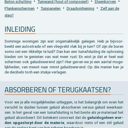
•
•
•
Beton schut­ting
Tuin­wand (hout of com­po­siet)
Steen­kor­ven
Toebehoren tegels / bestrating
Vierkante palen
Bekijk alles van bijgebouw
Toebehoren
Speeltuigen
•
•
•
Plan­ken­scher­men
Tuin­pa­ne­len
Draad­om­hei­ning
Zelf aan de
slag?
Bekijk alles van terras
Gleufpalen
Bekijk alles van constructie
Dierenverblijf
IN­LEI­DING
Toebehoren
Onderhoudsproducten
Som­mi­ge wo­nin­gen zijn wat on­ge­mak­ke­lijk ge­le­gen. Heb je bij­voor­
Bekijk alles van tuinafsluiting
Varia
beeld een au­to­stra­de of een vlieg­veld vlak bij je tuin? Of zijn de buren
soms net een tik­kel­tje te luid? Dan kan een tuin­af­slui­ting de op­los­sing
bie­den om te ge­nie­ten van wat meer rust. En wist je dat er heel wat
Bekijk alles van tuininrichting
scher­men ook ge­luids­we­rend zijn? Hier geven we je een aan­tal mo­ge­
lijk­he­den, van meest naar minst ge­luids­we­rend. Op die ma­nier kan je
de de­ci­bels toch een stuk­je ver­la­gen.
AB­SOR­BE­REN OF TE­RUG­KAAT­SEN?
Voor we je alle mo­ge­lijk­he­den uit­leg­gen, is het be­lang­rijk om even het
ver­schil te dui­den tus­sen ge­luid ab­sor­be­ren ver­sus ge­luid weer­kaat­
sen. In het geval van een tuin­af­slui­ting is het beste als je ma­te­ri­aal het
ge­luid ab­sor­beert. Dit be­te­kent con­creet dat de
ge­luids­gol­ven wor­
den op­ge­slorpt door de ma­te­rie
, waar­door niets of een stil ge­luid
aan de an­de­re kant van het scherm hoor­baar is.