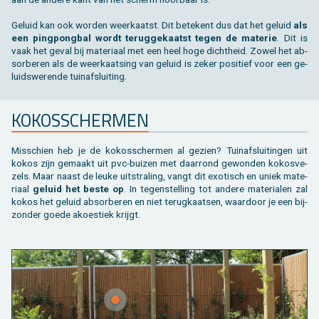
Ge­luid kan ook wor­den weer­kaatst. Dit be­te­kent dus dat het ge­luid
als
een ping­pong­bal wordt te­rug­ge­kaatst tegen de ma­te­rie
. Dit is
vaak het geval bij ma­te­ri­aal met een heel hoge dicht­heid. Zowel het ab­
sor­be­ren als de weer­kaat­sing van ge­luid is zeker po­si­tief voor een ge­
luids­we­ren­de tuin­af­slui­ting.
KO­KOS­SCHER­MEN
Mis­schien heb je de ko­kos­scher­men al ge­zien? Tuin­af­slui­tin­gen uit
kokos zijn ge­maakt uit pvc-bui­zen met daar­rond ge­won­den ko­kos­ve­
zels. Maar naast de leuke uit­stra­ling, vangt dit exo­tisch en uniek ma­te­
ri­aal
ge­luid het beste op
. In te­gen­stel­ling tot an­de­re ma­te­ri­a­len zal
kokos het ge­luid ab­sor­be­ren en niet te­rug­kaat­sen, waar­door je een bij­
zon­der goede akoes­tiek krijgt.