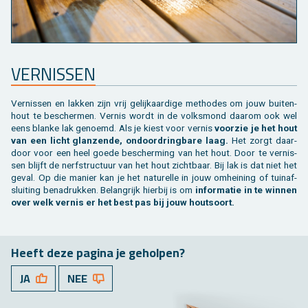
VER­NIS­SEN
Ver­nis­sen en lak­ken zijn vrij ge­lijk­aar­di­ge me­tho­des om jouw bui­ten­
hout te be­scher­men. Ver­nis wordt in de volks­mond daar­om ook wel
eens blan­ke lak ge­noemd. Als je kiest voor ver­nis
voor­zie je het hout
van een licht glan­zen­de, on­door­dring­ba­re laag.
Het zorgt daar­
door voor een heel goede be­scher­ming van het hout. Door te ver­nis­
sen blijft de nerf­struc­tuur van het hout zicht­baar. Bij lak is dat niet het
geval. Op die ma­nier kan je het na­tu­rel­le in jouw om­hei­ning of tuin­af­
slui­ting be­na­druk­ken. Be­lang­rijk hier­bij is om
in­for­ma­tie in te win­nen
over welk ver­nis er het best pas bij jouw hout­soort.
Heeft deze pa­gi­na je ge­hol­pen?
JA
NEE