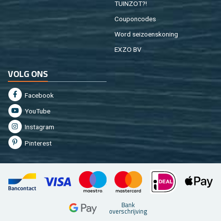
TUIN­ZOT?!
Cou­pon­co­des
Word sei­zoens­ko­ning
EXZO BV
VOLG ONS
Fa­cebook
You­Tu­be
In­st­agram
Pin­te­rest
Bank
over­schrij­ving