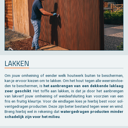
LAK­KEN
Om jouw om­hei­ning of een­der welk hout­werk bui­ten te be­scher­men,
kan je er­voor kie­zen om te lak­ken. Om het hout tegen alle weers­in­vloe­
den te be­scher­men, is
het aan­bren­gen van een dek­ken­de lak­laag
zeer ge­schikt
. Het toffe aan lak­ken, is dat je door het aan­bren­gen
van lak­verf jouw om­hei­ning of wei­de­af­slui­ting kan voor­zien van een
fris en frui­tig kleur­tje. Voor de eind­la­gen kies je hier­bij best voor sol­
vent­ge­dra­gen pro­duc­ten. Deze zijn beter be­stand tegen weer en wind.
Breng hier­bij wel in re­ke­ning dat
wa­ter­ge­dra­gen pro­duc­ten min­der
scha­de­lijk zijn voor het mi­li­eu
.