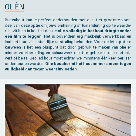
OLIËN
Bui­ten­hout kan je per­fect on­der­hou­den met olie. Het groot­ste voor­
deel van deze optie om jouw om­hei­ning of tuin­af­slui­ting op te waar­de­
ren, zit hem in het feit dat de
olie vol­le­dig in het hout dringt zon­der
een film te leg­gen
. Het is bo­ven­dien erg mak­ke­lijk ver­werk­baar en
laat het hout zijn na­tuur­lij­ke uit­stra­ling be­hou­den. Voor de iets gro­te­re
kar­wei­en is het een plus­punt dat door ge­bruik te maken van olie er
min­der voor­be­rei­ding en schuur­werk dient te ge­beu­ren dan met lak­
verf of beits. Ge­o­lied hout moet ech­ter wel min­stens één keer per jaar
on­der­hou­den wor­den.
Olie be­schermt het hout im­mers meer tegen
vui­lig­heid dan tegen weers­in­vloe­den
.