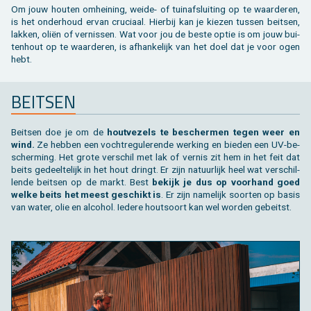
Toebehoren tegels / bestrating
Vierkante palen
Bekijk alles van bijgebouw
Toebehoren
Speeltuigen
Om jouw hou­ten om­hei­ning, weide- of tuin­af­slui­ting op te waar­de­ren,
is het on­der­houd ervan cru­ci­aal. Hier­bij kan je kie­zen tus­sen beit­sen,
lak­ken, oliën of ver­nis­sen. Wat voor jou de beste optie is om jouw bui­
Bekijk alles van terras
Gleufpalen
Bekijk alles van constructie
Dierenverblijf
ten­hout op te waar­de­ren, is af­han­ke­lijk van het doel dat je voor ogen
hebt.
Toebehoren
Onderhoudsproducten
BEIT­SEN
Bekijk alles van tuinafsluiting
Varia
Beit­sen doe je om de
hout­ve­zels te be­scher­men tegen weer en
Bekijk alles van tuininrichting
wind.
Ze heb­ben een vocht­re­gu­le­ren­de wer­king en bie­den een UV-be­
scher­ming. Het grote ver­schil met lak of ver­nis zit hem in het feit dat
beits ge­deel­te­lijk in het hout dringt. Er zijn na­tuur­lijk heel wat ver­schil­
len­de beit­sen op de markt. Best
be­kijk je dus op voor­hand goed
welke beits het meest ge­schikt is
. Er zijn na­me­lijk soor­ten op basis
van water, olie en al­co­hol. Ie­de­re hout­soort kan wel wor­den ge­beitst.