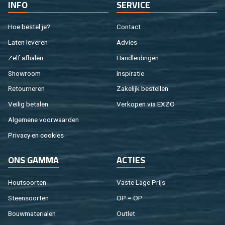
INFO
SER­VI­CE
Hoe be­stel je?
Con­tact
Laten le­ve­ren
Ad­vies
Zelf af­ha­len
Hand­lei­din­gen
Show­room
In­spi­ra­tie
Re­tour­ne­ren
Za­ke­lijk be­stel­len
Vei­lig be­ta­len
Ver­ko­pen via EXZO
Al­ge­me­ne voor­waar­den
Pri­va­cy en coo­kies
ONS GAMMA
AC­TIES
Hout­soor­ten
Vaste Lage Prijs
Steen­soor­ten
OP = OP
Bouw­ma­te­ri­a­len
Out­let