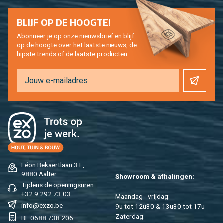
BLIJF OP DE HOOG­TE!
Abon­neer je op onze nieuws­brief en blijf
op de hoog­te over het laat­ste nieuws, de
hip­s­te trends of de laat­ste pro­duc­ten.
Léon Be­kaert­laan 3 E,
9880 Aal­ter
Show­room & af­ha­lin­gen:
Tij­dens de ope­nings­uren
+32 9 292 73 03
Maan­dag - vrij­dag:
info@​exzo.​be
9u tot 12u30 & 13u30 tot 17u
Za­ter­dag:
BE 0688 738 206