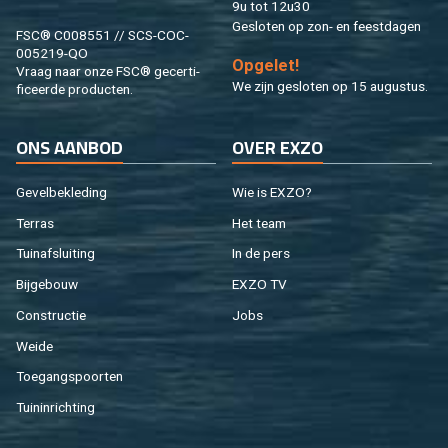
9u tot 12u30
Ge­slo­ten op zon- en feest­da­gen
FSC® C008551 // SCS-COC-
005219-QO
Op­ge­let!
Vraag naar onze FSC® ge­cer­ti­
We zijn ge­slo­ten op 15 au­gus­tus.
fi­ceer­de pro­duc­ten.
ONS AAN­BOD
OVER EXZO
Ge­vel­be­kle­ding
Wie is EXZO?
Ter­ras
Het team
Tuin­af­slui­ting
In de pers
Bij­ge­bouw
EXZO TV
Con­struc­tie
Jobs
Weide
Toe­gangs­poor­ten
Tuin­in­rich­ting