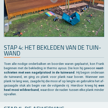
STAP 4: HET BE­KLE­DEN VAN DE TUIN­
WAND
Toen alle no­di­ge on­der­bal­ken en boor­den waren ge­plaatst, kon Frank
be­gin­nen met de be­kle­ding in ther­mo ayous. Die kon hij ge­woon
vast­
schie­ten met een na­gel­pi­stool in de tuin­wand
. Hij begon on­der­aan
de tuin­wand, en ging zo plank voor plank naar boven. Wan­neer een
plank te lang was, zaag­de hij die mooi af op leng­te en ge­bruik­te het af­
ge­zaag­de stuk als begin van de vol­gen­de rij. Hier­door kreeg hij
een
heel mooi wild­ver­band
, waar­door de naden tus­sen elke plank min­der
op­val­len.