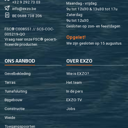
+32 9 292 73 03
Maan­dag - vrij­dag:
info@​exzo.​be
9u tot 12u30 & 13u30 tot 17u
Za­ter­dag:
BE 0688 738 206
9u tot 12u30
Ge­slo­ten op zon- en feest­da­gen
FSC® C008551 // SCS-COC-
005219-QO
Op­ge­let!
Vraag naar onze FSC® ge­cer­ti­
We zijn ge­slo­ten op 15 au­gus­tus.
fi­ceer­de pro­duc­ten.
ONS AAN­BOD
OVER EXZO
Ge­vel­be­kle­ding
Wie is EXZO?
Ter­ras
Het team
Tuin­af­slui­ting
In de pers
Bij­ge­bouw
EXZO TV
Con­struc­tie
Jobs
Weide
Toe­gangs­poor­ten