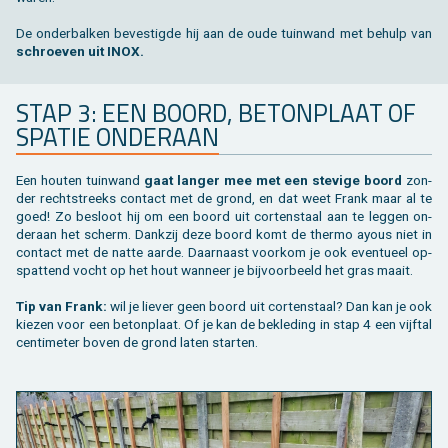
De on­der­bal­ken be­ves­tig­de hij aan de oude tuin­wand met be­hulp van
schroe­ven uit INOX.
STAP 3: EEN BOORD, BE­TON­PLAAT OF
SPA­TIE ON­DER­AAN
Een hou­ten tuin­wand
gaat lan­ger mee met een ste­vi­ge boord
zon­
der recht­streeks con­tact met de grond, en dat weet Frank maar al te
goed! Zo be­sloot hij om een boord uit cor­ten­staal aan te leg­gen on­
der­aan het scherm. Dank­zij deze boord komt de ther­mo ayous niet in
con­tact met de natte aarde. Daar­naast voor­kom je ook even­tu­eel op­
spat­tend vocht op het hout wan­neer je bij­voor­beeld het gras maait.
Tip van Frank:
wil je lie­ver geen boord uit cor­ten­staal? Dan kan je ook
kie­zen voor een be­ton­plaat. Of je kan de be­kle­ding in stap 4 een vijf­tal
cen­ti­me­ter boven de grond laten star­ten.