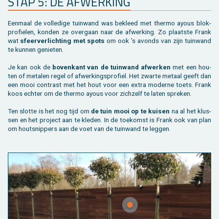
STAP 5: DE AF­WER­KING
Een­maal de vol­le­di­ge tuin­wand was be­kleed met ther­mo ayous blok­
pro­fie­len, kon­den ze over­gaan naar de af­wer­king. Zo plaatste Frank
wat
sfeer­ver­lich­ting met spots
om ook ’s avonds van zijn tuin­wand
te kun­nen ge­nie­ten.
Je kan ook de
bo­ven­kant van de tuin­wand af­wer­ken
met een hou­
ten of me­ta­len regel of af­wer­kings­pro­fiel. Het zwar­te me­taal geeft dan
een mooi con­trast met het hout voor een extra mo­der­ne toets. Frank
koos ech­ter om de ther­mo ayous voor zich­zelf te laten spre­ken.
Ten slot­te is het nog tijd om
de tuin mooi op te kui­sen
na al het klus­
sen en het pro­ject aan te kle­den. In de toe­komst is Frank ook van plan
om hout­snip­pers aan de voet van de tuin­wand te leg­gen.