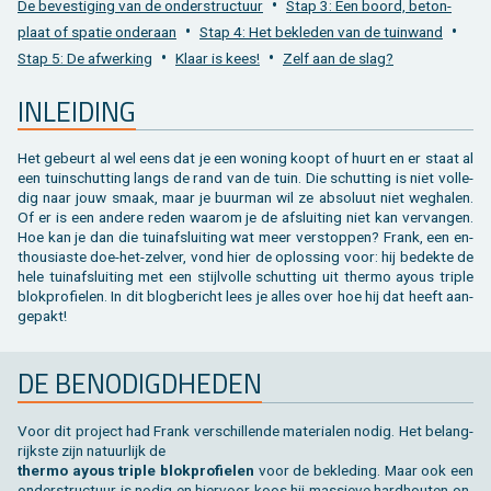
•
De be­ves­ti­ging van de on­der­struc­tuur
Stap 3: Een boord, be­ton­
Toebehoren tegels / bestrating
Vierkante palen
Bekijk alles van bijgebouw
Toebehoren
Speeltuigen
•
•
plaat of spa­tie on­der­aan
Stap 4: Het be­kle­den van de tuin­wand
•
•
Stap 5: De af­wer­king
Klaar is kees!
Zelf aan de slag?
Bekijk alles van terras
Gleufpalen
Bekijk alles van constructie
Dierenverblijf
IN­LEI­DING
Toebehoren
Onderhoudsproducten
Het ge­beurt al wel eens dat je een wo­ning koopt of huurt en er staat al
Bekijk alles van tuinafsluiting
Varia
een tuin­schut­ting langs de rand van de tuin. Die schut­ting is niet vol­le­
dig naar jouw smaak, maar je buur­man wil ze ab­so­luut niet weg­ha­len.
Of er is een an­de­re reden waar­om je de af­slui­ting niet kan ver­van­gen.
Bekijk alles van tuininrichting
Hoe kan je dan die tuin­af­slui­ting wat meer ver­stop­pen? Frank, een en­
thou­si­as­te doe-het-zel­ver, vond hier de op­los­sing voor: hij be­dek­te de
hele tuin­af­slui­ting met een stijl­vol­le schut­ting uit ther­mo ayous tri­ple
blok­pro­fie­len. In dit blog­be­richt lees je alles over hoe hij dat heeft aan­
ge­pakt!
DE BE­NO­DIGD­HE­DEN
Voor dit pro­ject had Frank ver­schil­len­de ma­te­ri­a­len nodig. Het be­lang­
rijk­ste zijn na­tuur­lijk de
ther­mo ayous tri­ple blok­pro­fie­len
voor de be­kle­ding. Maar ook een
on­der­struc­tuur is nodig en hier­voor koos hij mas­sie­ve hard­hou­ten on­