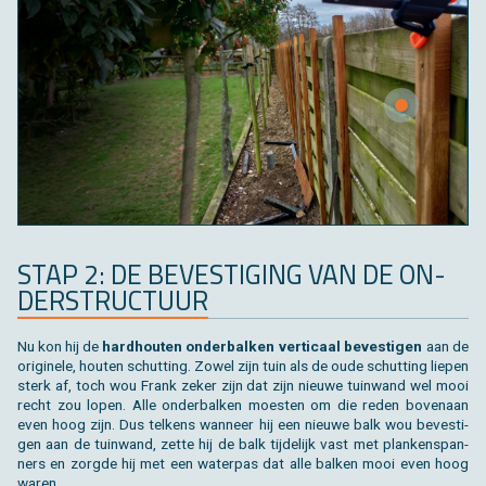
STAP 2: DE BE­VES­TI­GING VAN DE ON­
DER­STRUC­TUUR
Nu kon hij de
hard­hou­ten on­der­bal­ken ver­ti­caal be­ves­ti­gen
aan de
ori­gi­ne­le, hou­ten schut­ting. Zowel zijn tuin als de oude schut­ting lie­pen
sterk af, toch wou Frank zeker zijn dat zijn nieu­we tuin­wand wel mooi
recht zou lopen. Alle on­der­bal­ken moesten om die reden bo­ven­aan
even hoog zijn. Dus tel­kens wan­neer hij een nieu­we balk wou be­ves­ti­
gen aan de tuin­wand, zette hij de balk tij­de­lijk vast met plan­ken­span­
ners en zorg­de hij met een wa­ter­pas dat alle bal­ken mooi even hoog
waren.