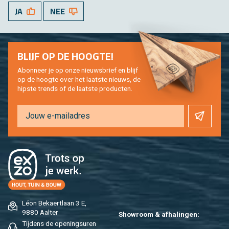
JA
NEE
BLIJF OP DE HOOG­TE!
Abon­neer je op onze nieuws­brief en blijf
op de hoog­te over het laat­ste nieuws, de
hip­s­te trends of de laat­ste pro­duc­ten.
Léon Be­kaert­laan 3 E,
9880 Aal­ter
Show­room & af­ha­lin­gen:
Tij­dens de ope­nings­uren