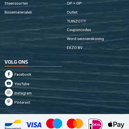
Steen­soor­ten
OP = OP
Bouw­ma­te­ri­a­len
Out­let
TUIN­ZOT?!
Cou­pon­co­des
Word sei­zoens­ko­ning
EXZO BV
VOLG ONS
Fa­cebook
You­Tu­be
In­st­agram
Pin­te­rest