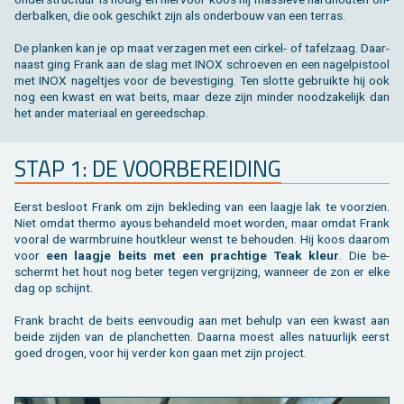
der­bal­ken, die ook ge­schikt zijn als on­der­bouw van een ter­ras.
De plan­ken kan je op maat ver­za­gen met een cir­kel- of ta­fel­zaag. Daar­
naast ging Frank aan de slag met INOX schroe­ven en een na­gel­pi­stool
met INOX na­gel­tjes voor de be­ves­ti­ging. Ten slot­te ge­bruik­te hij ook
nog een kwast en wat beits, maar deze zijn min­der nood­za­ke­lijk dan
het ander ma­te­ri­aal en ge­reed­schap.
STAP 1: DE VOOR­BE­REI­DING
Eerst be­sloot Frank om zijn be­kle­ding van een laag­je lak te voor­zien.
Niet omdat ther­mo ayous be­han­deld moet wor­den, maar omdat Frank
voor­al de warm­brui­ne hout­kleur wenst te be­hou­den. Hij koos daar­om
voor
een laag­je beits met een prach­ti­ge Teak kleur
. Die be­
schermt het hout nog beter tegen ver­grij­zing, wan­neer de zon er elke
dag op schijnt.
Frank bracht de beits een­vou­dig aan met be­hulp van een kwast aan
beide zij­den van de plan­chet­ten. Daar­na moest alles na­tuur­lijk eerst
goed dro­gen, voor hij ver­der kon gaan met zijn pro­ject.