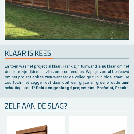
KLAAR IS KEES!
En toen was het pro­ject al klaar! Frank zijn tuin­wand is nu klaar om het
decor te zijn tij­dens al zijn zo­mer­se feest­jes. Wij zijn voor­al be­nieuwd
om het pro­ject ook te zien wan­neer de vol­le­di­ge tuin in bloei staat. Je
zou toch niet zeg­gen dat daar ooit een grij­ze en groe­ne, oude tuin­
schut­ting stond?
Echt een ge­slaagd pro­ject dus. Pro­fi­ci­at, Frank!
ZELF AAN DE SLAG?