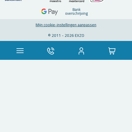
Bank
over­schrij­ving
Mijn coo­kie-in­stel­lin­gen aan­pas­sen
© 2011 - 2026 EXZO