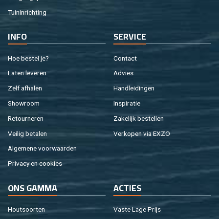
Tuin­in­rich­ting
INFO
SER­VI­CE
Hoe be­stel je?
Con­tact
Laten le­ve­ren
Ad­vies
Zelf af­ha­len
Hand­lei­din­gen
Show­room
In­spi­ra­tie
Re­tour­ne­ren
Za­ke­lijk be­stel­len
Vei­lig be­ta­len
Ver­ko­pen via EXZO
Al­ge­me­ne voor­waar­den
Pri­va­cy en coo­kies
ONS GAMMA
AC­TIES
Hout­soor­ten
Vaste Lage Prijs