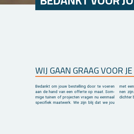
BE­DANKT VOOR JO
WIJ GAAN GRAAG VOOR JE 
Be­dankt om jouw be­stel­ling door te voe­ren
met een op­los­sing op maat van dienst kun­
aan de hand van een of­fer­te op maat. Som­
nen zijn. Zo zijn we al­vast weer een stap­je
mi­ge tui­nen of pro­jec­ten vra­gen nu een­maal
dich­ter 
spe­ci­fiek maat­werk. We zijn blij dat we jou