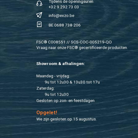
Tij­dens de ope­nings­uren
+32 9 292 73 03
info@​exzo.​be
BE 0688 738 206
FSC® C008551 // SCS-COC-005219-QO
Vraag naar onze FSC® ge­cer­ti­fi­ceer­de pro­duc­ten.
Show­room & af­ha­lin­gen:
Maan­dag - vrij­dag:
9u tot 12u30 & 13u30 tot 17u
Za­ter­dag:
9u tot 12u30
Ge­slo­ten op zon- en feest­da­gen
Op­ge­let!
We zijn ge­slo­ten op 15 au­gus­tus.