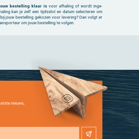
jouw be­stel­ling klaar is
voor af­ha­ling of wordt in­ge­
ha­ling kan je zelf een tijds­slot en datum se­lec­te­ren om
 bij jouw be­stel­ling ge­ko­zen voor le­ve­ring? Dan volgt er
ns­por­teur om jouw be­stel­ling te vol­gen.
at­ste nieuws,