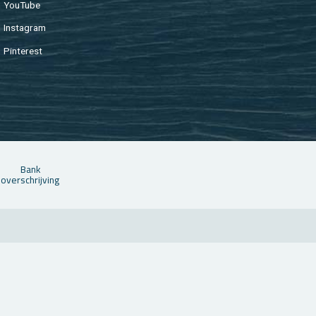
You­Tu­be
In­st­agram
Pin­te­rest
Bank
over­schrij­ving