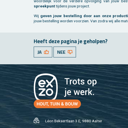
woor­de­lijk voor de ver­de­re op­vol­ging van jouw be­st
spreek­punt
tij­dens jouw pro­ject.
Wij
geven jouw be­stel­ling door aan onze pro­duc­t
jouw be­stel­ling wor­den voor­zien. Van zodra wij alle ma­te­
Heeft deze pa­gi­na je ge­hol­pen?
JA
NEE
Léon Be­kaert­laan 3 E, 9880 Aal­ter