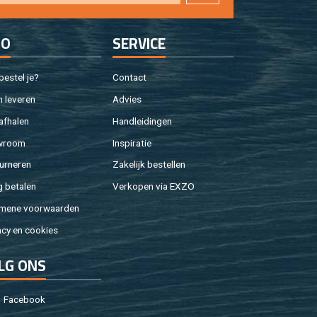
FO
SER­VI­CE
e­stel je?
Con­tact
 le­ve­ren
Ad­vies
af­ha­len
Hand­lei­din­gen
w­room
In­spi­ra­tie
ur­ne­ren
Za­ke­lijk be­stel­len
g be­ta­len
Ver­ko­pen via EXZO
­me­ne voor­waar­den
a­cy en coo­kies
LG ONS
Fa­cebook