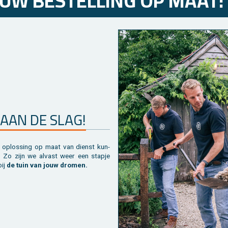
UW BE­STEL­LING OP MAAT!
AAN DE SLAG!
bij
de tuin van jouw dro­men.