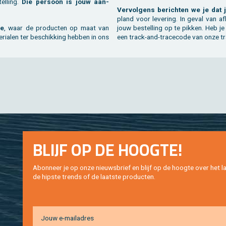
el­ling.
Die per­soon is jouw aan­
Ver­vol­gens be­rich­ten we je dat 
pland voor le­ve­ring. In geval van af­
ie
, waar de pro­duc­ten op maat van
jouw be­stel­ling op te pik­ken. Heb je
ri­a­len ter be­schik­king heb­ben in ons
een track-and-tra­ce­co­de van onze tra
BLIJF OP DE HOOG­TE!
Abon­neer je op onze nieuws­brief en blijf op de hoog­te over het la
de hip­s­te trends of de laat­ste pro­duc­ten.