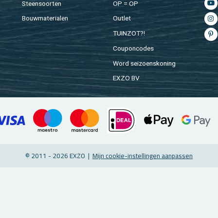
Steen­soor­ten
OP = OP
Bouw­ma­te­ri­a­len
Out­let
TUIN­ZOT?!
Cou­pon­co­des
Word sei­zoens­ko­ning
EXZO BV
© 2011 - 2026 EXZO |
Mijn coo­kie-in­stel­lin­gen aan­pas­sen