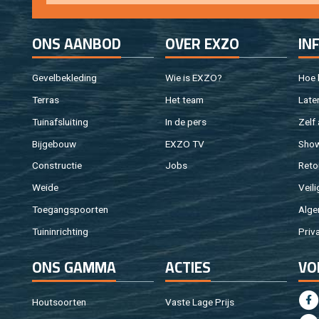
ONS AAN­BOD
OVER EXZO
IN
Ge­vel­be­kle­ding
Wie is EXZO?
Hoe b
Ter­ras
Het team
Laten
Tuin­af­slui­ting
In de pers
Zelf 
Bij­ge­bouw
EXZO TV
Sho
Con­struc­tie
Jobs
Re­to
Weide
Vei­li
Toe­gangs­poor­ten
Al­ge
Tuin­in­rich­ting
Pri­v
ONS GAMMA
AC­TIES
VO
Hout­soor­ten
Vaste Lage Prijs