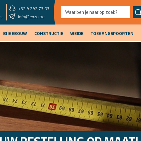
+32 9 292 73 03
showroom morgen
info@exzo.be
9u - 12u30 & 13u30 - 17u
es
BIJGEBOUW
CONSTRUCTIE
WEIDE
TOEGANGSPOORTEN