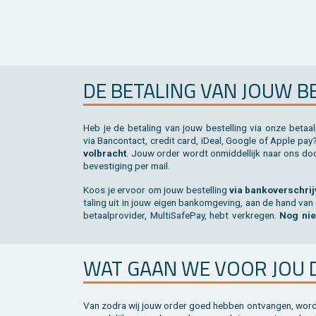
DE BE­TA­LING VAN JOUW BE
Heb je de be­ta­ling van jouw be­stel­ling via onze be­taal­p
via Ban­con­tact, cre­dit card, iDeal, Goog­le of Apple pa
vol­bracht
. Jouw order wordt on­mid­del­lijk naar ons doo
be­ves­ti­ging per mail.
Koos je er­voor om jouw be­stel­ling
via bank­over­schrij
ta­ling uit in jouw eigen bank­om­ge­ving, aan de hand van
be­taal­pro­vi­der, Mul­ti­Sa­fe­Pay, hebt ver­kre­gen.
Nog nie
WAT GAAN WE VOOR JOU 
Van zodra wij jouw order goed heb­ben ont­van­gen, wordt