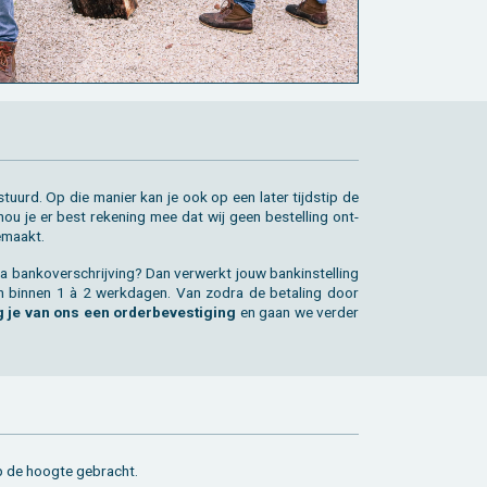
­stuurd. Op die ma­nier kan je ook op een later tijd­stip de
 hou je er best re­ke­ning mee dat wij geen be­stel­ling ont­
e­maakt.
ia bank­over­schrij­ving? Dan ver­werkt jouw bank­in­stel­ling
len bin­nen 1 à 2 werk­da­gen. Van zodra de be­ta­ling door
g je van ons een or­der­be­ves­ti­ging
en gaan we ver­der
 op de hoog­te ge­bracht.