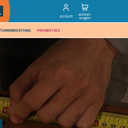
winkel-
account
wagen
TUININRICHTING
PROMOTIES