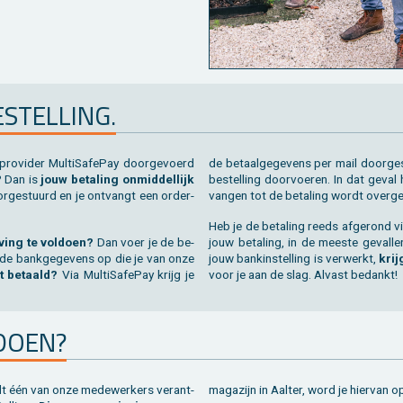
­STEL­LING.
ro­vi­der Mul­ti­Sa­fe­Pay door­ge­voerd
de be­taal­ge­ge­vens per mail door­ge
y? Dan is
jouw be­ta­ling on­mid­del­lijk
be­stel­ling door­voe­ren. In dat geval
r­ge­stuurd en je ont­vangt een or­der­
van­gen tot de be­ta­ling wordt over­g
Heb je de be­ta­ling reeds af­ge­rond v
­ving te vol­doen?
Dan voer je de be­
jouw be­ta­ling, in de mees­te ge­val­
 de bank­ge­ge­vens op die je van onze
jouw bank­in­stel­ling is ver­werkt,
krij
t be­taald?
Via Mul­ti­Sa­fe­Pay krijg je
voor je aan de slag. Al­vast be­dankt!
DOEN?
 één van onze me­de­wer­kers ver­ant­
ma­ga­zijn in Aal­ter, word je hier­van