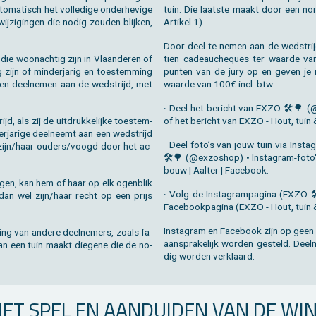
a­tisch het vol­le­di­ge on­der­he­vi­ge
tuin. Die laat­ste maakt door een no­mi
 wij­zi­gin­gen die nodig zou­den blij­ken,
Ar­ti­kel 1).
Door deel te nemen aan de wed­strijd
die woon­ach­tig zijn in Vlaan­de­ren of
tien ca­deau­che­ques ter waar­de van
g zijn of min­der­ja­rig en toe­stem­ming
pun­ten van de jury op en geven je
een deel­ne­men aan de wed­strijd, met
waar­de van 100€ incl. btw.
· Deel het be­richt van EXZO 🛠🌳 (@e
, als zij de uit­druk­ke­lij­ke toe­stem­
of het be­richt van EXZO - Hout, tuin 
ja­ri­ge deel­neemt aan een wed­strijd
· Deel foto’s van jouw tuin via In­st
 zijn/haar ou­ders/voogd door het ac­
🛠🌳 (@ex­zo­shop) • In­st­agram-foto
bouw | Aal­ter | Fa­cebook.
g­gen, kan hem of haar op elk ogen­blik
· Volg de In­st­agram­pa­gi­na (EXZO 
 dan wel zijn/haar recht op een prijs
Fa­cebook­pa­gi­na (EXZO - Hout, tuin
In­st­agram en Fa­cebook zijn op geen e
ng van an­de­re deel­ne­mers, zoals fa­
aan­spra­ke­lijk wor­den ge­steld. Deel­
 van een tuin maakt die­ge­ne die de no­
dig wor­den ver­klaard.
AN HET SPEL EN AAN­DUI­DEN VAN DE WI