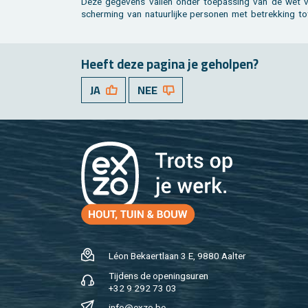
Deze ge­ge­vens val­len onder toe­pas­sing van de wet v
scher­ming van na­tuur­lij­ke per­so­nen met be­trek­king t
Heeft deze pa­gi­na je ge­hol­pen?
JA
NEE
Léon Be­kaert­laan 3 E, 9880 Aal­ter
Tij­dens de ope­nings­uren
+32 9 292 73 03
info@​exzo.​be