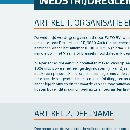
WED­STRIJD­RE­GLE
AR­TI­KEL 1. OR­GA­NI­SA­TIE 
De wed­strijd wordt ge­or­ga­ni­seerd door EXZO BV, waar­v
gen is te Léon Be­kaert­laan 3E, 9880 Aal­ter en in­ge­schr
ne­min­gen onder het num­mer 0688.738.206 (hier­na ‘EXZ
nen die op in het Vlaams of Brus­sels Hoofd­ste­de­lijk ge
Alle per­so­nen die een tuin no­mi­ne­ren maken kans op éé
100€ incl. btw en met een gel­dig­heids­ter­mijn van 2 jaar
maakt één per­soon kans op een een­ma­li­ge re­no­va­tie v
de­re van de vol­gen­de ele­men­ten: tuin­af­slui­ting, ter­ras
ander bij­ge­bouw en dit ter waar­de van een maxi­mum­waar
kos­ten boven dit maxi­mum­be­drag zijn in­te­graal ten las
AR­TI­KEL 2. DEEL­NA­ME
Deel­na­me aan de wed­strijd is vol­le­dig gra­tis en houdt g