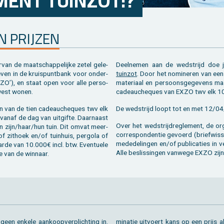
­MENT TUIN­ZOT!?
EN PRIJ­ZEN
an de maat­schap­pe­lij­ke zetel ge­le­
Deel­ne­men aan de wed­strijd doe 
e­ven in de kruis­punt­bank voor on­der­
tuinzot
. Door het no­mi­ne­ren van een 
O’), en staat open voor alle per­so­
ma­te­ri­aal en per­soons­ge­ge­vens 
­west wonen.
ca­deau­che­ques van EXZO twv elk 10
n van de tien ca­deau­che­ques twv elk
De wed­strijd loopt tot en met 12/0
 vanaf de dag van uit­gif­te. Daar­naast
Over het wed­strijd­re­gle­ment, de or
an zijn/haar/hun tuin. Dit omvat meer­
cor­res­pon­den­tie ge­voerd (brief­wis­s
 of zit­hoek en/of tuin­huis, per­go­la of
me­de­de­lin­gen en/of pu­bli­ca­ties i
­de van 10.000€ incl. btw. Even­tu­e­le
Alle be­slis­sin­gen van­we­ge EXZO zijn
te van de win­naar.
een en­ke­le aan­koop­ver­plich­ting in.
mi­na­tie uit­voert kans op een prijs a