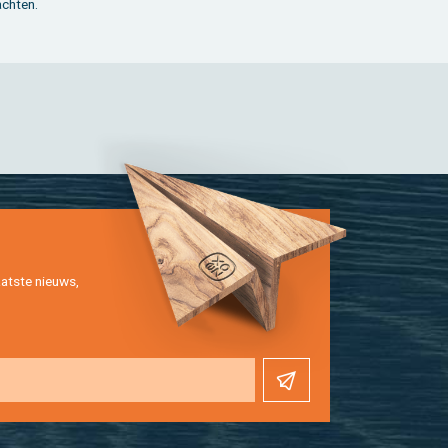
lach­ten.
at­ste nieuws,