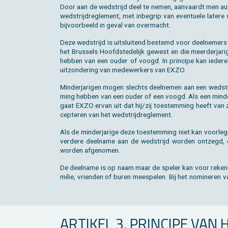
Door aan de wed­strijd deel te nemen, aan­vaardt men au­to­m
wed­strijd­re­gle­ment, met in­be­grip van even­tu­e­le la­te­re
bij­voor­beeld in geval van over­macht.
Deze wed­strijd is uit­slui­tend be­stemd voor deel­ne­mers 
het Brus­sels Hoofd­ste­de­lijk ge­west en die meer­der­ja­ri
heb­ben van een ouder of voogd. In prin­ci­pe kan ie­der­
uit­zon­de­ring van me­de­wer­kers van EXZO.
Min­der­ja­ri­gen mogen slechts deel­ne­men aan een wed­strijd
ming heb­ben van een ouder of een voogd. Als een min­der­
gaat EXZO ervan uit dat hij/zij toe­stem­ming heeft van
cep­te­ren van het wed­strijd­re­gle­ment.
Als de min­der­ja­ri­ge deze toe­stem­ming niet kan voor­le
ver­de­re deel­na­me aan de wed­strijd wor­den ont­zegd,
wor­den af­ge­no­men.
De deel­na­me is op naam maar de spe­ler kan voor re­ke­ni
mi­lie, vrien­den of buren mee­spe­len. Bij het no­mi­ne­ren
AR­TI­KEL 3. PRIN­CI­PE V