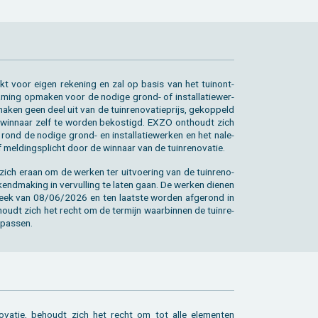
erkt voor eigen re­ke­ning en zal op basis van het tuin­ont­
a­ming op­ma­ken voor de no­di­ge grond- of in­stal­la­tie­wer­
maken geen deel uit van de tuin­re­no­va­tie­prijs, ge­kop­peld
win­naar zelf te wor­den be­kos­tigd. EXZO ont­houdt zich
rond de no­di­ge grond- en in­stal­la­tie­wer­ken en het na­le­
f mel­dings­plicht door de win­naar van de tuin­re­no­va­tie.
ich eraan om de wer­ken ter uit­voe­ring van de tuin­re­no­
e­kend­ma­king in ver­vul­ling te laten gaan. De wer­ken die­nen
eek van 08/06/2026 en ten laat­ste wor­den af­ge­rond in
t zich het recht om de ter­mijn waar­bin­nen de tuin­re­
e pas­sen.