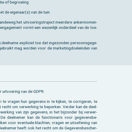
­tie of be­groei­ing.
 met de ei­ge­naar(s) van de tuin
de­weg het uit­voe­ringstra­ject meer­de­re an­ker­mo­men­
t en­ga­ge­ment vormt een we­zen­lijk on­der­deel van de toe­
j deel­na­me ex­pli­ciet toe dat in­ge­zon­den per­soons­ge­ge­
al ge­bruikt mag wor­den voor de mar­ke­ting­doel­ein­den van
ter uit­voe­ring van de GDPR.
e vra­gen hun ge­ge­vens in te kij­ken, te cor­ri­ge­ren, te
et recht om ver­wer­king te be­per­ken. Ver­der kan de deel­
r­king van zijn ge­ge­vens, in het bij­zon­der bij ver­wer­
. De deel­ne­mer kan de func­ti­o­na­ris voor ge­ge­vens­be­
ken voor even­tu­e­le klach­ten, vra­gen en uit­oe­fe­ning van
eel­ne­mer heeft ook het recht om de Ge­ge­vens­be­scher­