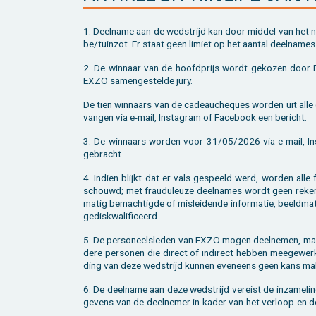
1. Deel­na­me aan de wed­strijd kan door mid­del van het no
be/​tuinzot. Er staat geen li­miet op het aan­tal deel­na­me
2. De win­naar van de hoofd­prijs wordt ge­ko­zen doo
EXZO sa­men­ge­stel­de jury.
De tien win­naars van de ca­deau­che­ques wor­den uit alle 
van­gen via e-mail, In­st­agram of Fa­cebook een be­richt.
3. De win­naars wor­den voor 31/05/2026 via e-mail, In
ge­bracht.
4. In­dien blijkt dat er vals ge­speeld werd, wor­den alle fr
schouwd; met frau­du­leu­ze deel­na­mes wordt geen re­ke­ni
ma­tig be­mach­tig­de of mis­lei­den­de in­for­ma­tie, beeld­ma
ge­dis­kwa­li­fi­ceerd.
5. De per­so­neels­le­den van EXZO mogen deel­ne­men, m
de­re per­so­nen die di­rect of in­di­rect heb­ben mee­ge­werk
ding van deze wed­strijd kun­nen even­eens geen kans ma
6. De deel­na­me aan deze wed­strijd ver­eist de in­za­me­l
ge­vens van de deel­ne­mer in kader van het ver­loop en de