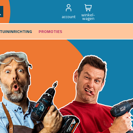
winkel-
account
wagen
TUININRICHTING
PROMOTIES