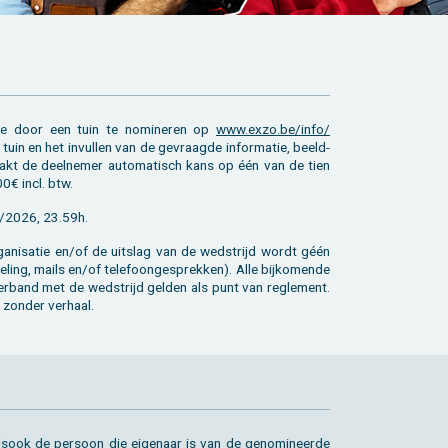
je door een tuin te no­mi­ne­ren op
www.​exzo.​be/​info/​
tuin en het in­vul­len van de ge­vraag­de in­for­ma­tie, beeld­
maakt de deel­ne­mer au­to­ma­tisch kans op één van de tien
0€ incl. btw.
4/2026, 23.59h.
­ga­ni­sa­tie en/of de uit­slag van de wed­strijd wordt géén
e­ling, mails en/of te­le­foon­ge­sprek­ken). Alle bij­ko­men­de
n ver­band met de wed­strijd gel­den als punt van re­gle­ment.
 zon­der ver­haal.
ls­ook de per­soon die ei­ge­naar is van de ge­no­mi­neer­de