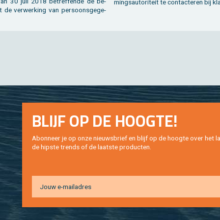
an 30 juli 2018 be­tref­fen­de de be­
mings­au­to­ri­teit te con­tac­te­ren bij k
ot de ver­wer­king van per­soons­ge­ge­
BLIJF OP DE HOOG­TE!
Abon­neer je op onze nieuws­brief en blijf op de hoog­te over het la
de hip­s­te trends of de laat­ste pro­duc­ten.