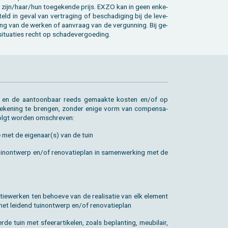
tu­a­ties recht op scha­de­ver­goe­ding.
­ken en de aan­toon­baar reeds ge­maak­te kos­ten en/of op
 re­ke­ning te bren­gen, zon­der enige vorm van com­pen­sa­
volgt wor­den om­schre­ven:
tie met de ei­ge­naar(s) van de tuin
in­ont­werp en/of re­no­va­tie­plan in sa­men­wer­king met de
­tie­wer­ken ten be­hoe­ve van de re­a­li­sa­tie van elk ele­ment
 het lei­dend tuin­ont­werp en/of re­no­va­tie­plan
de tuin met sfeer­ar­ti­ke­len, zoals be­plan­ting, meu­bi­lair,