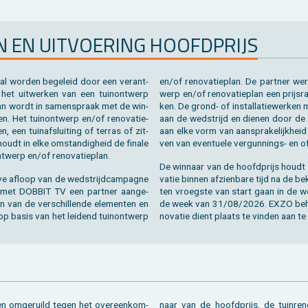
N EN UIT­VOE­RING HOOFD­PRIJS
 zal wor­den be­ge­leid door een ver­ant­
en/of re­no­va­tie­plan. De part­ner w
 het uit­wer­ken van een tuin­ont­werp
werp en/of re­no­va­tie­plan een prijs­r
­plan wordt in sa­men­spraak met de win­
ken. De grond- of in­stal­la­tie­wer­ken 
n. Het tuin­ont­werp en/of re­no­va­tie­
aan de wed­strijd en die­nen door de 
n, een tuin­af­slui­ting of ter­ras of zit­
aan elke vorm van aan­spra­ke­lijk­heid 
oudt in elke om­stan­dig­heid de fi­na­le
ven van even­tu­e­le ver­gun­nings- en o
t­werp en/of re­no­va­tie­plan.
De win­naar van de hoofd­prijs houdt z
e af­loop van de wed­strijd­cam­pag­ne
va­tie bin­nen af­zien­ba­re tijd na de b
 met DOB­BIT TV een part­ner aan­ge­
ten vroeg­ste van start gaan in de w
en van de ver­schil­len­de ele­men­ten en
de week van 31/08/2026. EXZO be­houd
n op basis van het lei­dend tuin­ont­werp
no­va­tie dient plaats te vin­den aan t
en om­ge­ruild tegen het over­een­kom­
zich het recht om tot alle ele­men­ten