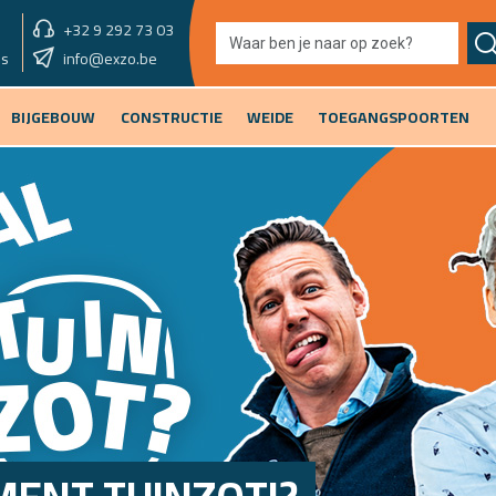
+32 9 292 73 03
showroom vandaag
info@exzo.be
9u - 12u30
es
BIJGEBOUW
CONSTRUCTIE
WEIDE
TOEGANGSPOORTEN