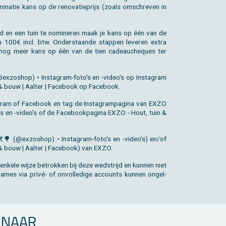
­na­tie kans op de re­no­va­tie­prijs (zoals om­schre­ven in
 en een tuin te no­mi­ne­ren maak je kans op één van de
 100€ incl. btw. On­der­staan­de stap­pen le­ve­ren extra
 nog meer kans op één van de tien ca­deau­che­ques ter
x­zo­shop) • In­st­agram-foto's en -video's op In­st­agram
& bouw | Aal­ter | Fa­cebook op Fa­cebook.
­agram of Fa­cebook en tag de In­st­agram­pa­gi­na van EXZO
's en -video’s of de Fa­cebook­pa­gi­na EXZO - Hout, tuin &
🛠🌳 (@ex­zo­shop) • In­st­agram-foto's en -video’s) en/of
 & bouw | Aal­ter | Fa­cebook) van EXZO.
n­ke­le wijze be­trok­ken bij deze wed­strijd en kun­nen niet
na­mes via privé- of on­vol­le­di­ge ac­counts kun­nen on­gel­
N­NAAR