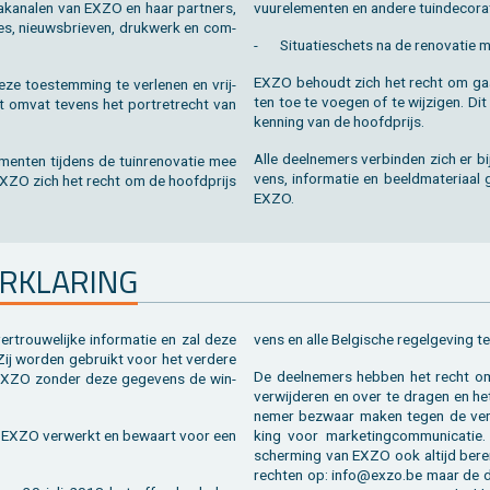
e­dia­ka­na­len van EXZO en haar part­ners,
vuur­ele­men­ten en an­de­re tuin­de­co­ra
­tes, nieuws­brie­ven, druk­werk en com­
-
Si­tu­a­tie­schets na de re­no­va­tie
EXZO be­houdt zich het recht om gaan­
eze toe­stem­ming te ver­le­nen en vrij­
ten toe te voe­gen of te wij­zi­gen. Di
t omvat te­vens het por­tret­recht van
ken­ning van de hoofd­prijs.
Alle deel­ne­mers ver­bin­den zich er bi
en­ten tij­dens de tuin­re­no­va­tie mee
vens, in­for­ma­tie en beeld­ma­te­ri­a
 EXZO zich het recht om de hoofd­prijs
EXZO.
R­KLA­RING
trou­we­lij­ke in­for­ma­tie en zal deze
vens en alle Bel­gi­sche re­gel­ge­ving 
ij wor­den ge­bruikt voor het ver­de­re
De deel­ne­mers heb­ben het recht om t
n EXZO zon­der deze ge­ge­vens de win­
ver­wij­de­ren en over te dra­gen en h
ne­mer be­zwaar maken tegen de ver­we
r EXZO ver­werkt en be­waart voor een
king voor mar­ke­ting­com­mu­ni­ca­tie
scher­ming van EXZO ook al­tijd be­rei­
rech­ten op: info@​exzo.​be maar de d