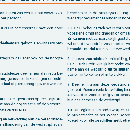
­mi­ne­ren van een tuin via www.​exzo.​
be­schre­ven in de pri­va­cy­ver­kla­ring
s per per­soon.
wed­strijd­re­gle­ment te vin­den in hoo
r EXZO in sa­men­spraak met een door
7. EXZO be­houdt zich het recht voor d
voor­zie­ne om­stan­dig­he­den of om­stan
Zij kun­nen niet aan­spra­ke­lijk ge­ste
deel­ne­mers ge­loot. De win­naars ont­
wil om, de wed­strijd zou moe­ten wor­d
be­paal­de mo­da­li­tei­ten van deze wed
­st­agram of Fa­cebook op de hoog­te
8. In geval van mis­bruik, mis­lei­ding,
EXZO zich uit­druk­ke­lijk het recht v
na­me aan de wed­strijd uit te slui­ten
au­du­leu­ze deel­na­mes als nie­tig be­
stel­len, in te kor­ten of in te trek­ken.
ng ge­hou­den. In­zen­din­gen on­recht­
­te­ri­aal of per­soons­ge­ge­vens wor­den
9. Deel­ne­ming aan deze wed­strijd im­
gle­ment. Geen en­ke­le be­twis­ting hi
aan­vaar­den zon­der enig voor­be­hou
aar maken geen kans op een prijs. An­
hun deel­na­me aan de wed­strijd.
t aan de or­ga­ni­sa­tie of de ver­sprei­
ken op een prijs.
10. Dit re­gle­ment is on­der­wor­pen aan 
le pri­vaat­recht en het Weens Koop­v
ing en ver­wer­king van de per­soons­ge­
voegd voor alle ge­schil­len met be­tre
 af­han­de­ling van de wed­strijd zoals