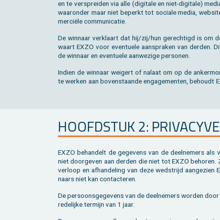
en te ver­sprei­den via alle (di­gi­ta­le en niet-di­gi­ta­le) m
waar­on­der maar niet be­perkt tot so­ci­a­le media, web­si
mer­ciële com­mu­ni­ca­tie.
De win­naar ver­klaart dat hij/zij/hun ge­rech­tigd is om d
waart EXZO voor even­tu­e­le aan­spra­ken van der­den. Di
de win­naar en even­tu­e­le aan­we­zi­ge per­so­nen.
In­dien de win­naar wei­gert of na­laat om op de an­ker­mo­m
te wer­ken aan bo­ven­staan­de en­ga­ge­men­ten, be­houdt
HOOFD­STUK 2: PRI­VA­CY­VE
EXZO be­han­delt de ge­ge­vens van de deel­ne­mers als ver­
niet door­ge­ven aan der­den die niet tot EXZO be­ho­ren. Z
ver­loop en af­han­de­ling van deze wed­strijd aan­ge­zie
naars niet kan con­tac­te­ren.
De per­soons­ge­ge­vens van de deel­ne­mers wor­den doo
re­de­lij­ke ter­mijn van 1 jaar.