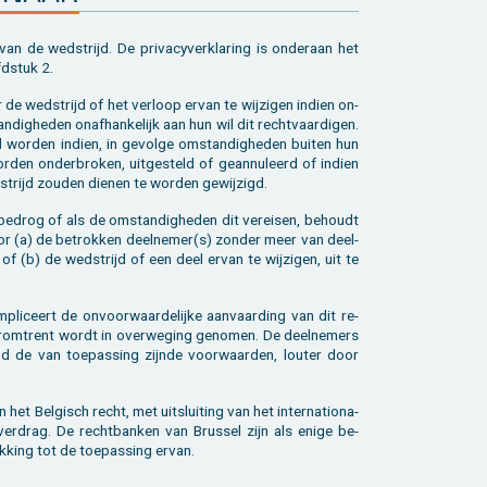
 van de wed­strijd. De pri­va­cy­ver­kla­ring is on­der­aan het
fd­stuk 2.
e wed­strijd of het ver­loop ervan te wij­zi­gen in­dien on­
­dig­he­den on­af­han­ke­lijk aan hun wil dit recht­vaar­di­gen.
ld wor­den in­dien, in ge­vol­ge om­stan­dig­he­den bui­ten hun
en on­der­bro­ken, uit­ge­steld of ge­an­nu­leerd of in­dien
­strijd zou­den die­nen te wor­den ge­wij­zigd.
 be­drog of als de om­stan­dig­he­den dit ver­ei­sen, be­houdt
oor (a) de be­trok­ken deel­ne­mer(s) zon­der meer van deel­
 of (b) de wed­strijd of een deel ervan te wij­zi­gen, uit te
pli­ceert de on­voor­waar­de­lij­ke aan­vaar­ding van dit re­
er­om­trent wordt in over­we­ging ge­no­men. De deel­ne­mers
d de van toe­pas­sing zijn­de voor­waar­den, lou­ter door
het Bel­gisch recht, met uit­slui­ting van het in­ter­na­ti­o­na­
er­drag. De recht­ban­ken van Brus­sel zijn als enige be­
k­king tot de toe­pas­sing ervan.