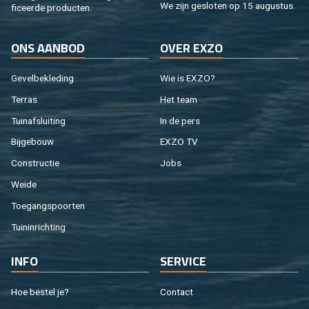
We zijn ge­slo­ten op 15 au­gus­tus.
fi­ceer­de pro­duc­ten.
ONS AAN­BOD
OVER EXZO
Ge­vel­be­kle­ding
Wie is EXZO?
Ter­ras
Het team
Tuin­af­slui­ting
In de pers
Bij­ge­bouw
EXZO TV
Con­struc­tie
Jobs
Weide
Toe­gangs­poor­ten
Tuin­in­rich­ting
INFO
SER­VI­CE
Hoe be­stel je?
Con­tact