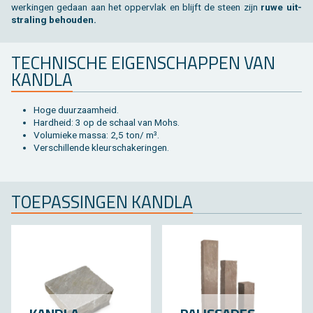
wer­kin­gen ge­daan aan het op­per­vlak en blijft de steen zijn
ruwe uit­
stra­ling be­hou­den.
TECH­NI­SCHE EI­GEN­SCHAP­PEN VAN
KAN­D­LA
Hoge duur­zaam­heid.
Hard­heid: 3 op de schaal van Mohs.
Vo­lu­mie­ke massa: 2,5 ton/ m³.
Ver­schil­len­de kleur­scha­ke­rin­gen.
TOE­PAS­SIN­GEN KAN­D­LA