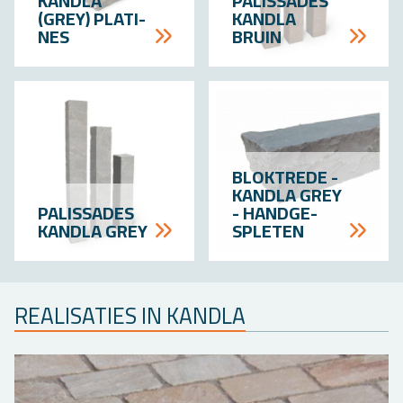
KAN­D­LA
PA­LIS­SA­DES
(GREY) PLA­TI­
KAN­D­LA
NES
BRUIN
BLOK­TRE­DE -
KAN­D­LA GREY
PA­LIS­SA­DES
- HAND­GE­
KAN­D­LA GREY
SPLE­TEN
RE­A­LI­SA­TIES IN KAN­D­LA