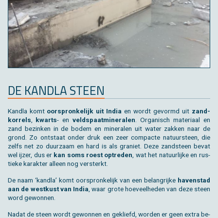
DE KAN­D­LA STEEN
Kan­d­la komt
oor­spron­ke­lijk uit India
en wordt ge­vormd uit
zand­
kor­rels
,
kwarts
- en
veld­spaat­mi­ne­ra­len
. Or­ga­nisch ma­te­ri­aal en
zand be­zin­ken in de bodem en mi­ne­ra­len uit water zak­ken naar de
grond. Zo ont­staat onder druk een zeer com­pac­te na­tuur­steen, die
zelfs net zo duur­zaam en hard is als gra­niet. Deze zand­steen bevat
wel ijzer, dus er
kan soms roest op­tre­den
, wat het na­tuur­lij­ke en rus­
tie­ke ka­rak­ter al­leen nog ver­sterkt.
De naam ‘kan­d­la’ komt oor­spron­ke­lijk van een be­lang­rij­ke
ha­ven­stad
aan de west­kust van India
, waar grote hoe­veel­he­den van deze steen
word ge­won­nen.
Nadat de steen wordt ge­won­nen en ge­kliefd, wor­den er geen extra be­