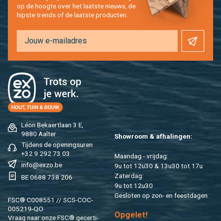
op de hoog­te over het laat­ste nieuws, de
hip­s­te trends of de laat­ste pro­duc­ten.
Léon Be­kaert­laan 3 E,
9880 Aal­ter
Show­room & af­ha­lin­gen:
Tij­dens de ope­nings­uren
+32 9 292 73 03
Maan­dag - vrij­dag:
info@​exzo.​be
9u tot 12u30 & 13u30 tot 17u
Za­ter­dag:
BE 0688 738 206
9u tot 12u30
Ge­slo­ten op zon- en feest­da­gen
FSC® C008551 // SCS-COC-
005219-QO
Op­ge­let!
Vraag naar onze FSC® ge­cer­ti­