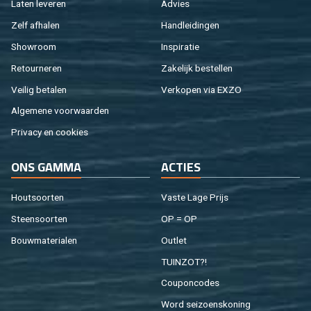
Laten le­ve­ren
Ad­vies
Zelf af­ha­len
Hand­lei­din­gen
Show­room
In­spi­ra­tie
Re­tour­ne­ren
Za­ke­lijk be­stel­len
Vei­lig be­ta­len
Ver­ko­pen via EXZO
Al­ge­me­ne voor­waar­den
Pri­va­cy en coo­kies
ONS GAMMA
AC­TIES
Hout­soor­ten
Vaste Lage Prijs
Steen­soor­ten
OP = OP
Bouw­ma­te­ri­a­len
Out­let
TUIN­ZOT?!
Cou­pon­co­des
Word sei­zoens­ko­ning