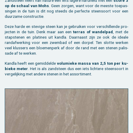
Zand­steen heeft van na­tu­re een iets la­ge­re hard­heid met een
score 3
Toebehoren tegels / bestrating
Vierkante palen
Bekijk alles van bijgebouw
Toebehoren
Speeltuigen
op de schaal van Mohs
. Geen zor­gen, want voor de mees­te toe­pas­
sin­gen in de tuin is dit nog steeds de per­fec­te steen­soort voor een
duur­za­me con­struc­tie.
Bekijk alles van terras
Gleufpalen
Bekijk alles van constructie
Dierenverblijf
Deze harde en ste­vi­ge steen kan je ge­brui­ken voor ver­schil­len­de pro­
Toebehoren
Onderhoudsproducten
jec­ten in de tuin. Denk maar aan een
ter­ras of wan­del­pad
, met de
stap­ste­nen en pla­ti­nes uit kan­d­la. Daar­naast zijn ze ook de ide­a­le
rand­af­wer­king voor een zwem­bad of een dor­pel. Ten slot­te wer­ken
Bekijk alles van tuinafsluiting
Varia
veel klus­sers een bloe­men­perk af door de rand met een ste­nen pa­lis­
sa­de af te wer­ken.
Bekijk alles van tuininrichting
Kan­d­la heeft een ge­mid­del­de
vo­lu­mie­ke massa van 2,5 ton per ku­
bie­ke meter
. Het is als zand­steen dus een iets lich­te­re steen­soort in
ver­ge­lij­king met an­de­re ste­nen in het as­sor­ti­ment.