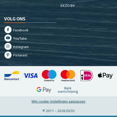
EXZO BV
VOLG ONS
Fa­cebook
You­Tu­be
In­st­agram
Pin­te­rest
Bank
over­schrij­ving
Mijn coo­kie-in­stel­lin­gen aan­pas­sen
© 2011 - 2026 EXZO