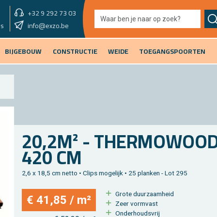
+32 9 292 73 03
showroom vandaag
info@exzo.be
9u - 12u30
es
BIJGEBOUW
CONSTRUCTIE
WEIDE
TOEGANGSPOORTEN
20,2M² - THER­MO­WOOD 
420 CM
2,6 x 18,5 cm netto • Clips mo­ge­lijk • 25 plan­ken - Lot 295
Grote duur­zaam­heid
€ 41,85 / m²
Zeer vorm­vast
On­der­houds­vrij