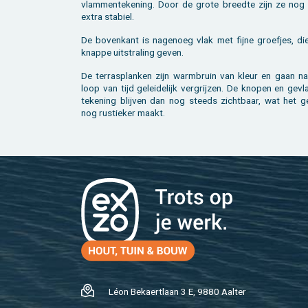
vlam­men­te­ke­ning. Door de grote breed­te zijn ze nog
extra sta­biel.
De bo­ven­kant is na­ge­noeg vlak met fijne groef­jes, di
knap­pe uit­stra­ling geven.
De terras­planken zijn warm­bruin van kleur en gaan na
loop van tijd ge­lei­de­lijk ver­grij­zen. De kno­pen en ge­v
te­ke­ning blij­ven dan nog steeds zicht­baar, wat het ge
nog rus­tie­ker maakt.
Léon Be­kaert­laan 3 E, 9880 Aal­ter