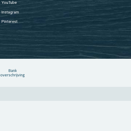
You­Tu­be
In­st­agram
Pin­te­rest
Bank
over­schrij­ving