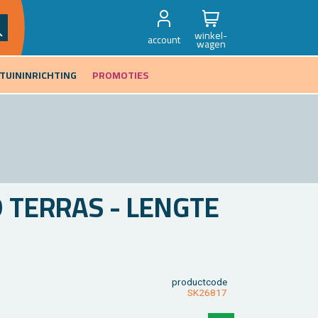
winkel-
account
wagen
TUININRICHTING
PROMOTIES
TER­RAS - LENG­TE
product­code
SK26817