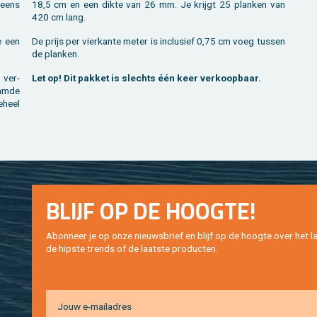
 eens
18,5 cm en een dikte van 26 mm. Je krijgt 25 plan­ken van
420 cm lang.
e een
De prijs per vier­kan­te meter is in­clu­sief 0,75 cm voeg tus­sen
de plan­ken.
 ver­
Let op! Dit pak­ket is slechts één keer ver­koop­baar.
lam­de
­heel
BLIJF OP DE HOOG­TE!
Abon­neer je op onze nieuws­brief en blijf op de hoog­te over het la
de hip­s­te trends of de laat­ste pro­duc­ten.