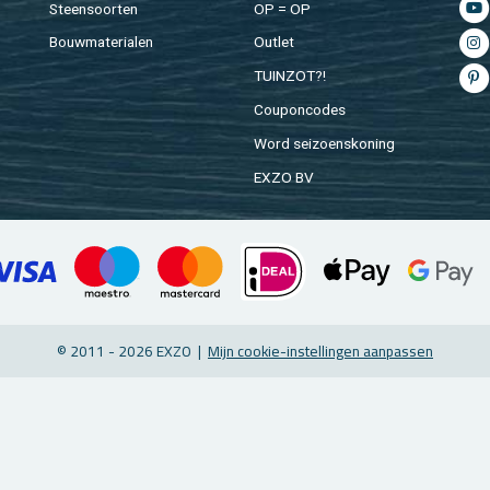
Steen­soor­ten
OP = OP
Bouw­ma­te­ri­a­len
Out­let
TUIN­ZOT?!
Cou­pon­co­des
Word sei­zoens­ko­ning
EXZO BV
© 2011 - 2026 EXZO |
Mijn coo­kie-in­stel­lin­gen aan­pas­sen