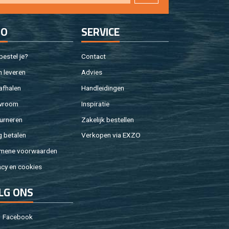
FO
SER­VI­CE
e­stel je?
Con­tact
 le­ve­ren
Ad­vies
af­ha­len
Hand­lei­din­gen
w­room
In­spi­ra­tie
ur­ne­ren
Za­ke­lijk be­stel­len
g be­ta­len
Ver­ko­pen via EXZO
­me­ne voor­waar­den
a­cy en coo­kies
LG ONS
Fa­cebook