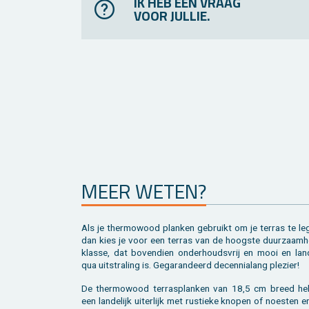
IK HEB EEN VRAAG
VOOR JULLIE.
MEER WETEN?
Als je ther­mo­wood plan­ken ge­bruikt om je ter­ras te le
dan kies je voor een ter­ras van de hoog­ste duur­zaam­h
klas­se, dat bo­ven­dien on­der­houds­vrij en mooi en lan­d
qua uit­stra­ling is. Ge­ga­ran­deerd de­cen­nia­lang ple­zier!
De ther­mo­wood terras­planken van 18,5 cm breed he
een lan­de­lijk ui­ter­lijk met rus­tie­ke kno­pen of noes­ten 