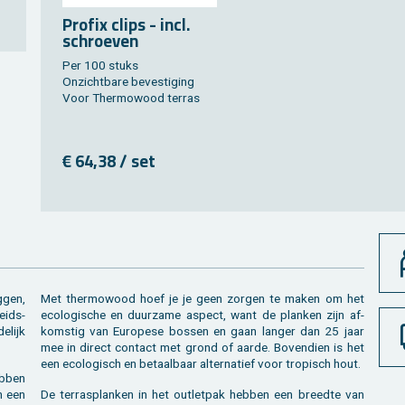
Pro­fix clips - incl.
schroe­ven
Per 100 stuks
On­zicht­ba­re be­ves­ti­ging
Voor Ther­mo­wood ter­ras
€ 64,38 / set
g­gen,
Met ther­mo­wood hoef je je geen zor­gen te maken om het
eids­
eco­lo­gi­sche en duur­za­me as­pect, want de plan­ken zijn af­
e­lijk
kom­stig van Eu­ro­pe­se bos­sen en gaan lan­ger dan 25 jaar
mee in di­rect con­tact met grond of aarde. Bo­ven­dien is het
een eco­lo­gisch en be­taal­baar al­ter­na­tief voor tro­pisch hout.
b­ben
en een
De terras­planken in het out­let­pak heb­ben een breed­te van