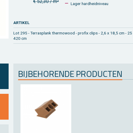
€ 52,30 / m²
Lager hard­heid­ni­veau
AR­TI­KEL
Lot 295 - Ter­ras­plank ther­mo­wood - pro­fix clips - 2,6 x 18,5 cm - 25
420 cm
BIJ­BE­HO­REN­DE PRO­DUC­TEN