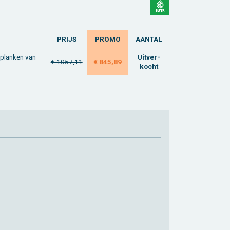
PRIJS
PROMO
AAN­TAL
 plan­ken van
Uit­ver­
€ 1057,11
€ 845,89
kocht