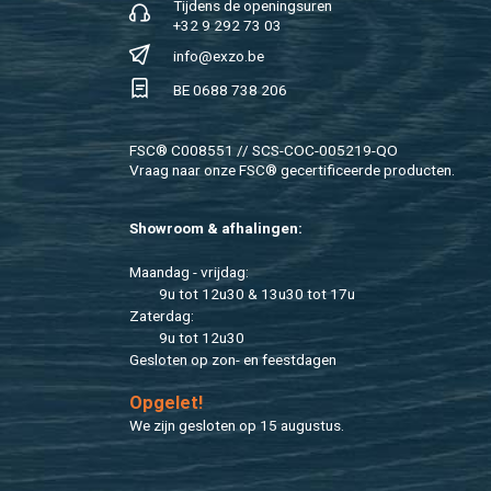
Tij­dens de ope­nings­uren
+32 9 292 73 03
info@​exzo.​be
BE 0688 738 206
FSC® C008551 // SCS-COC-005219-QO
Vraag naar onze FSC® ge­cer­ti­fi­ceer­de pro­duc­ten.
Show­room & af­ha­lin­gen:
Maan­dag - vrij­dag:
9u tot 12u30 & 13u30 tot 17u
Za­ter­dag:
9u tot 12u30
Ge­slo­ten op zon- en feest­da­gen
Op­ge­let!
We zijn ge­slo­ten op 15 au­gus­tus.