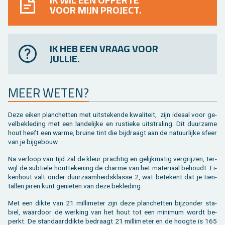
VOOR MIJN PROJECT.
IK HEB EEN VRAAG VOOR
JULLIE.
MEER WETEN?
Deze eiken plan­chet­ten met uit­ste­ken­de kwa­li­teit, zijn ide­aal voor ge­
vel­be­kle­ding met een lan­de­lij­ke en rus­tie­ke uit­stra­ling. Dit duur­za­me
hout heeft een warme, brui­ne tint die bij­draagt aan de na­tuur­lij­ke sfeer
van je bij­ge­bouw.
Na ver­loop van tijd zal de kleur prach­tig en ge­lijk­ma­tig ver­grij­zen, ter­
wijl de sub­tie­le hout­te­ke­ning de char­me van het ma­te­ri­aal be­houdt. Ei­
ken­hout valt onder duur­zaam­heids­klas­se 2, wat be­te­kent dat je tien­
tal­len jaren kunt ge­nie­ten van deze be­kle­ding.
Met een dikte van 21 mil­li­me­ter zijn deze plan­chet­ten bij­zon­der sta­
biel, waar­door de wer­king van het hout tot een mi­ni­mum wordt be­
perkt. De stan­daard­dik­te be­draagt 21 mil­li­me­ter en de hoog­te is 165