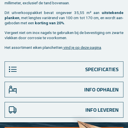
mil­li­me­ter, ex­clu­sief de tand bo­ven­aan.
Dit uit­ver­koop­pak­ket bevat on­ge­veer 35,55 m² aan
uit­ste­ken­de
plan­ken
, met leng­tes variërend van 100 cm tot 170 cm, en wordt aan­
ge­bo­den met een
kor­ting van 20%
.
Ver­geet niet om inox na­gels te ge­brui­ken bij de be­ves­ti­ging om zwar­te
vlek­ken door cor­ro­sie te voor­ko­men.
Het as­sor­ti­ment eiken plan­chet­ten
vind je op deze pa­gi­na
.
SPECIFICATIES
INFO OPHALEN
INFO LEVEREN