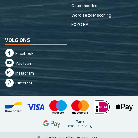
Cou­pon­co­des
Word sei­zoens­ko­ning
EXZO BV
VOLG ONS
Fa­cebook
You­Tu­be
In­st­agram
Pin­te­rest
Bank
over­schrij­ving
Mijn coo­kie-in­stel­lin­gen aan­pas­sen