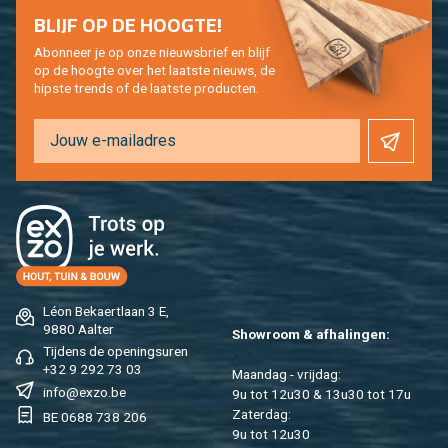
BLIJF OP DE HOOG­TE!
Abon­neer je op onze nieuws­brief en blijf
op de hoog­te over het laat­ste nieuws, de
hip­s­te trends of de laat­ste pro­duc­ten.
Léon Be­kaert­laan 3 E,
9880 Aal­ter
Show­room & af­ha­lin­gen:
Tij­dens de ope­nings­uren
+32 9 292 73 03
Maan­dag - vrij­dag:
info@​exzo.​be
9u tot 12u30 & 13u30 tot 17u
Za­ter­dag:
BE 0688 738 206
9u tot 12u30