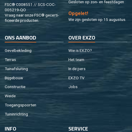
Ge­slo­ten op zon- en feest­da­gen
FSC® C008551 // SCS-COC-
005219-QO
Op­ge­let!
Vraag naar onze FSC® ge­cer­ti­
We zijn ge­slo­ten op 15 au­gus­tus.
fi­ceer­de pro­duc­ten.
ONS AAN­BOD
OVER EXZO
Ge­vel­be­kle­ding
Wie is EXZO?
Ter­ras
Het team
Tuin­af­slui­ting
In de pers
Bij­ge­bouw
EXZO TV
Con­struc­tie
Jobs
Weide
Toe­gangs­poor­ten
Tuin­in­rich­ting
INFO
SER­VI­CE