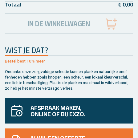
To­taal
€ 0,00
IN DE WINKELWAGEN
WIST JE DAT?
Be­stel best 10% meer.
On­danks onze zorg­vul­di­ge se­lec­tie kun­nen plan­ken na­tuur­lij­ke on­ef­
fen­he­den heb­ben zoals kno­pen, een scheur, een lo­kaal kleur­ver­schil,
een lich­te be­scha­di­ging. Plaats de plan­ken maxi­maal in wild­ver­band,
zo heb je het min­ste ver­zaagd ver­lies.
AFSPRAAK MAKEN,
ONLINE OF BIJ EXZO.
IK WIL EEN OFFERTE