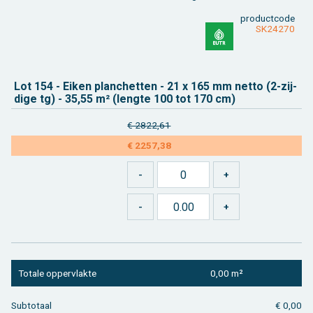
product­code
SK24270
Lot 154 - Eiken plan­chet­ten - 21 x 165 mm netto (2-zij­
di­ge tg) - 35,55 m² (leng­te 100 tot 170 cm)
€ 2822,61
€ 2257,38
To­ta­le op­per­vlak­te
0,00 m²
Sub­to­taal
€ 0,00