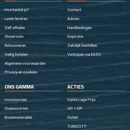
Hoe be­stel je?
Con­tact
Laten le­ve­ren
Ad­vies
Zelf af­ha­len
Hand­lei­din­gen
Show­room
In­spi­ra­tie
Re­tour­ne­ren
Za­ke­lijk be­stel­len
Vei­lig be­ta­len
Ver­ko­pen via EXZO
Al­ge­me­ne voor­waar­den
Pri­va­cy en coo­kies
ONS GAMMA
AC­TIES
Hout­soor­ten
Vaste Lage Prijs
Steen­soor­ten
OP = OP
Bouw­ma­te­ri­a­len
Out­let
TUIN­ZOT?!