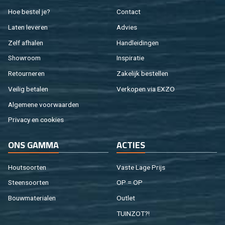
Hoe be­stel je?
Con­tact
Laten le­ve­ren
Ad­vies
Zelf af­ha­len
Hand­lei­din­gen
Show­room
In­spi­ra­tie
Re­tour­ne­ren
Za­ke­lijk be­stel­len
Vei­lig be­ta­len
Ver­ko­pen via EXZO
Al­ge­me­ne voor­waar­den
Pri­va­cy en coo­kies
ONS GAMMA
AC­TIES
Hout­soor­ten
Vaste Lage Prijs
Steen­soor­ten
OP = OP
Bouw­ma­te­ri­a­len
Out­let
TUIN­ZOT?!