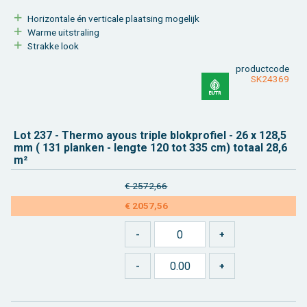
Ho­ri­zon­ta­le én ver­ti­ca­le plaat­sing mo­ge­lijk
Warme uit­stra­ling
Strak­ke look
product­code
SK24369
Lot 237 - Ther­mo ayous tri­ple blok­pro­fiel - 26 x 128,5
mm ( 131 plan­ken - leng­te 120 tot 335 cm) to­taal 28,6
m²
€ 2572,66
€ 2057,56