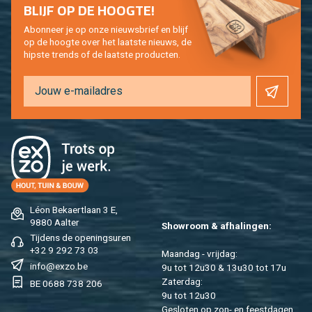
BLIJF OP DE HOOG­TE!
Abon­neer je op onze nieuws­brief en blijf
op de hoog­te over het laat­ste nieuws, de
hip­s­te trends of de laat­ste pro­duc­ten.
Léon Be­kaert­laan 3 E,
9880 Aal­ter
Show­room & af­ha­lin­gen:
Tij­dens de ope­nings­uren
+32 9 292 73 03
Maan­dag - vrij­dag:
info@​exzo.​be
9u tot 12u30 & 13u30 tot 17u
Za­ter­dag:
BE 0688 738 206
9u tot 12u30
Ge­slo­ten op zon- en feest­da­gen