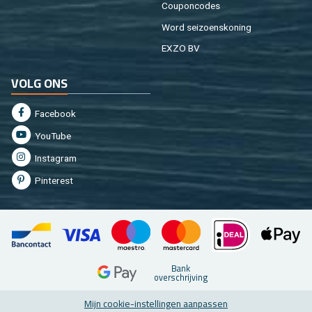
Cou­pon­co­des
Word sei­zoens­ko­ning
EXZO BV
VOLG ONS
Fa­cebook
You­Tu­be
In­st­agram
Pin­te­rest
Bank
over­schrij­ving
Mijn coo­kie-in­stel­lin­gen aan­pas­sen