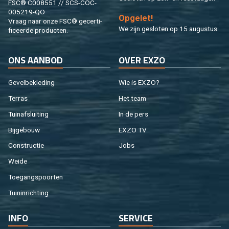
FSC® C008551 // SCS-COC-
005219-QO
Op­ge­let!
Vraag naar onze FSC® ge­cer­ti­
We zijn ge­slo­ten op 15 au­gus­tus.
fi­ceer­de pro­duc­ten.
ONS AAN­BOD
OVER EXZO
Ge­vel­be­kle­ding
Wie is EXZO?
Ter­ras
Het team
Tuin­af­slui­ting
In de pers
Bij­ge­bouw
EXZO TV
Con­struc­tie
Jobs
Weide
Toe­gangs­poor­ten
Tuin­in­rich­ting
INFO
SER­VI­CE