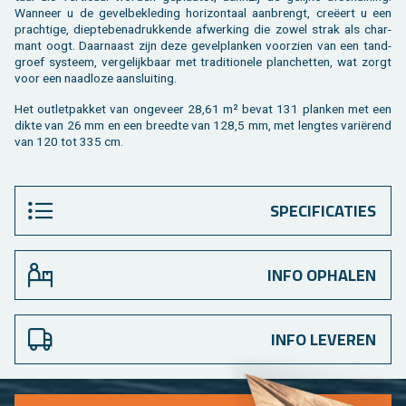
Wan­neer u de ge­vel­be­kle­ding ho­ri­zon­taal aan­brengt, creëert u een
prach­ti­ge, diep­te­be­na­druk­ken­de af­wer­king die zowel strak als char­
mant oogt. Daar­naast zijn deze ge­vel­plan­ken voor­zien van een tand-
groef sys­teem, ver­ge­lijk­baar met tra­di­ti­o­ne­le plan­chet­ten, wat zorgt
voor een naad­lo­ze aan­slui­ting.
Het out­let­pak­ket van on­ge­veer 28,61 m² bevat 131 plan­ken met een
dikte van 26 mm en een breed­te van 128,5 mm, met leng­tes variërend
van 120 tot 335 cm.
SPECIFICATIES
INFO OPHALEN
INFO LEVEREN