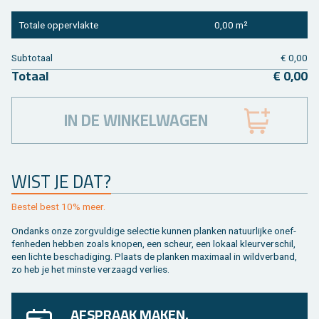
To­ta­le op­per­vlak­te
0,00 m²
Sub­to­taal
€ 0,00
To­taal
€ 0,00
IN DE WINKELWAGEN
WIST JE DAT?
Be­stel best 10% meer.
On­danks onze zorg­vul­di­ge se­lec­tie kun­nen plan­ken na­tuur­lij­ke on­ef­
fen­he­den heb­ben zoals kno­pen, een scheur, een lo­kaal kleur­ver­schil,
een lich­te be­scha­di­ging. Plaats de plan­ken maxi­maal in wild­ver­band,
zo heb je het min­ste ver­zaagd ver­lies.
AFSPRAAK MAKEN,