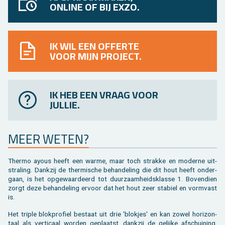
ONLINE OF BIJ EXZO.
IK WIL EEN OFFERTE
VOOR MIJN PROJECT.
IK HEB EEN VRAAG VOOR
JULLIE.
MEER WETEN?
Ther­mo ayous heeft een warme, maar toch strak­ke en mo­der­ne uit­
stra­ling. Dank­zij de ther­mi­sche be­han­de­ling die dit hout heeft on­der­
gaan, is het op­ge­waar­deerd tot duur­zaam­heids­klas­se 1. Bo­ven­dien
zorgt deze be­han­de­ling er­voor dat het hout zeer sta­biel en vorm­vast
is.
Het tri­ple blok­pro­fiel be­staat uit drie 'blok­jes' en kan zowel ho­ri­zon­
taal als ver­ti­caal wor­den ge­plaatst, dank­zij de ge­lij­ke af­schui­ning.