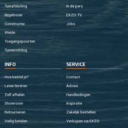
Tuin­af­slui­ting
In de pers
Bij­ge­bouw
EXZO TV
Con­struc­tie
Jobs
Weide
Toe­gangs­poor­ten
Tuin­in­rich­ting
INFO
SER­VI­CE
Hoe be­stel je?
Con­tact
Laten le­ve­ren
Ad­vies
Zelf af­ha­len
Hand­lei­din­gen
Show­room
In­spi­ra­tie
Re­tour­ne­ren
Za­ke­lijk be­stel­len
Vei­lig be­ta­len
Ver­ko­pen via EXZO