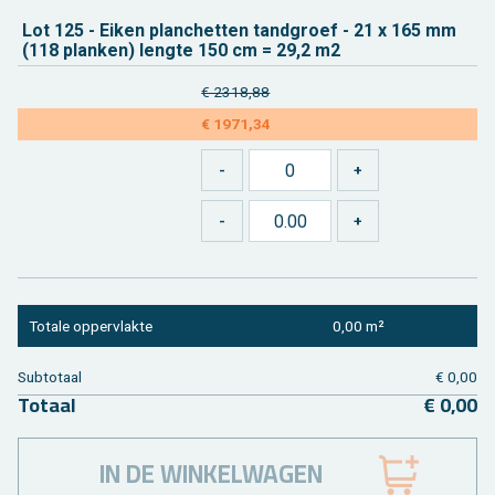
Lot 125 - Eiken plan­chet­ten tand­groef - 21 x 165 mm
(118 plan­ken) leng­te 150 cm = 29,2 m2
€ 2318,88
€ 1971,34
To­ta­le op­per­vlak­te
0,00 m²
Sub­to­taal
€ 0,00
To­taal
€ 0,00
IN DE WINKELWAGEN