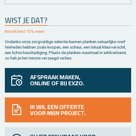
WIST JE DAT?
Be­stel best 10% meer.
On­danks onze zorg­vul­di­ge se­lec­tie kun­nen plan­ken na­tuur­lij­ke on­ef­
fen­he­den heb­ben zoals kno­pen, een scheur, een lo­kaal kleur­ver­schil,
een lich­te be­scha­di­ging. Plaats de plan­ken maxi­maal in wild­ver­band,
zo heb je het min­ste ver­zaagd ver­lies.
AFSPRAAK MAKEN,
ONLINE OF BIJ EXZO.
IK WIL EEN OFFERTE
VOOR MIJN PROJECT.