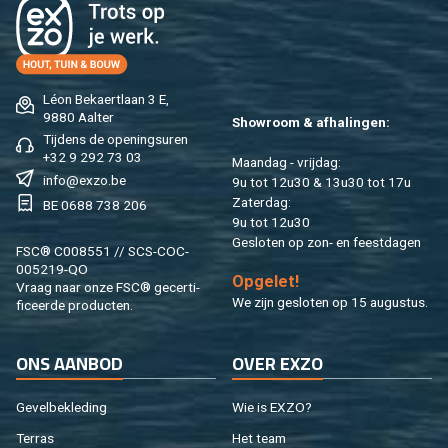
Léon Be­kaert­laan 3 E,
9880 Aal­ter
Show­room & af­ha­lin­gen:
Tij­dens de ope­nings­uren
+32 9 292 73 03
Maan­dag - vrij­dag:
info@​exzo.​be
9u tot 12u30 & 13u30 tot 17u
Za­ter­dag:
BE 0688 738 206
9u tot 12u30
Ge­slo­ten op zon- en feest­da­gen
FSC® C008551 // SCS-COC-
005219-QO
Op­ge­let!
Vraag naar onze FSC® ge­cer­ti­
We zijn ge­slo­ten op 15 au­gus­tus.
fi­ceer­de pro­duc­ten.
ONS AAN­BOD
OVER EXZO
Ge­vel­be­kle­ding
Wie is EXZO?
Ter­ras
Het team