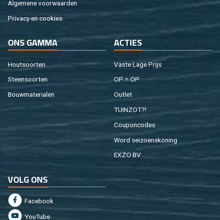
Al­ge­me­ne voor­waar­den
Pri­va­cy en coo­kies
ONS GAMMA
AC­TIES
Hout­soor­ten
Vaste Lage Prijs
Steen­soor­ten
OP = OP
Bouw­ma­te­ri­a­len
Out­let
TUIN­ZOT?!
Cou­pon­co­des
Word sei­zoens­ko­ning
EXZO BV
VOLG ONS
Fa­cebook
You­Tu­be