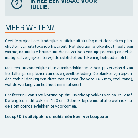
IK HEB EEN VRAAG VOOR
JULLIE.
MEER WETEN?
Geef je pro­ject een lan­de­lij­ke, rus­tie­ke uit­stra­ling met deze eiken plan­
chet­ten van uit­ste­ken­de kwa­li­teit. Het duur­za­me ei­ken­hout heeft een
warme, na­tuur­lij­ke brui­ne tint die na ver­loop van tijd prach­tig en ge­lijk­
ma­tig zal ver­grij­zen, ter­wijl de sub­tie­le hout­te­ke­ning be­hou­den blijft.
Met een uit­zon­der­lij­ke duur­zaam­heids­klas­se 2 ben jij ver­ze­kerd van
tien­tal­len jaren ple­zier van deze ge­vel­be­kle­ding. De plan­ken zijn bij­zon­
der sta­biel dank­zij een dikte van 21 mm (hoog­te 165 mm, excl. tand),
wat de wer­king van het hout mi­ni­ma­li­seert.
Pro­fi­teer nu van 15% kor­ting op dit uit­ver­koop­pak­ket van ca. 29,2 m².
De leng­tes in dit pak zijn 150 cm. Ge­bruik bij de in­stal­la­tie wel inox na­
gels om cor­ro­sie­vlek­ken te voor­ko­men.
Let op! Dit out­let­pak is slechts één keer ver­koop­baar.