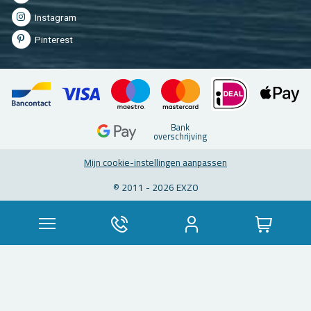
In­st­agram
Pin­te­rest
Bank
over­schrij­ving
Mijn coo­kie-in­stel­lin­gen aan­pas­sen
© 2011 - 2026 EXZO