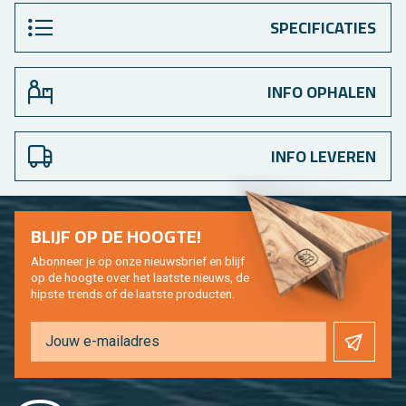
SPECIFICATIES
INFO OPHALEN
INFO LEVEREN
BLIJF OP DE HOOG­TE!
Abon­neer je op onze nieuws­brief en blijf
op de hoog­te over het laat­ste nieuws, de
hip­s­te trends of de laat­ste pro­duc­ten.