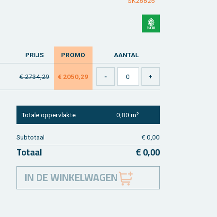
SK26826
PRIJS
PROMO
AAN­TAL
€ 2734,29
€ 2050,29
To­ta­le op­per­vlak­te
0,00 m²
Sub­to­taal
€ 0,00
To­taal
€ 0,00
IN DE WINKELWAGEN