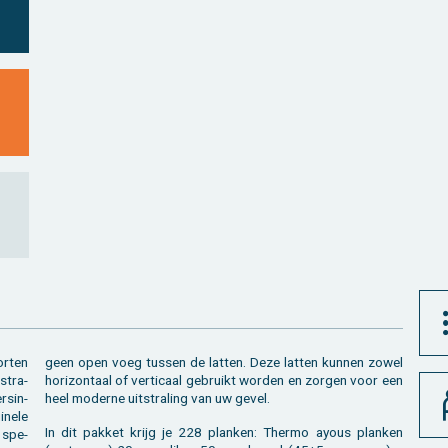
r­ten
geen open voeg tus­sen de lat­ten. Deze lat­ten kun­nen zowel
stra­
ho­ri­zon­taal of ver­ti­caal ge­bruikt wor­den en zor­gen voor een
s­in­
heel mo­der­ne uit­stra­ling van uw gevel.
­ne­le
In dit pak­ket krijg je 228 plan­ken: Ther­mo ayous plan­ken
 spe­