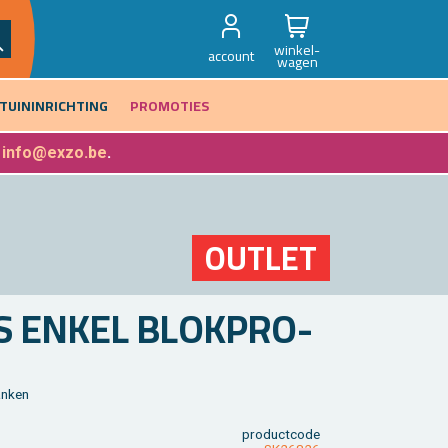
winkel-
account
wagen
TUININRICHTING
PROMOTIES
f
info@exzo.be
.
OUT­LET
S ENKEL BLOK­PRO­
n­ken
product­code