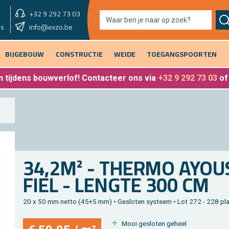
+32 9 292 73 03
showroom morgen
info@exzo.be
9u - 12u30 & 13u30 - 17u
es
BIJGEBOUW
CONSTRUCTIE
WEIDE
TOEGANGSPOORTEN
 tijdens bouwverlof
! Contacteer ons via
+32 9 292 73 03
o
34,2M² - THER­MO AYOU
FIEL - LENG­TE 300 CM
20 x 50 mm netto (45+5 mm) • Ge­slo­ten sys­teem • Lot 272 - 228 pla
Mooi ge­slo­ten ge­heel