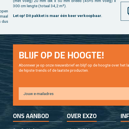
(met voeg) 20 mm dik x 50 mm breed (45+5 mm voeg) x
300 cm leng­te (to­taal 34,2 m²).
p­pen
Let op! Dit pak­ket is maar één keer ver­koop­baar.
­maal
is dus
BLIJF OP DE HOOG­TE!
Abon­neer je op onze nieuws­brief en blijf op de hoog­te over het la
de hip­s­te trends of de laat­ste pro­duc­ten.
ONS AAN­BOD
OVER EXZO
IN