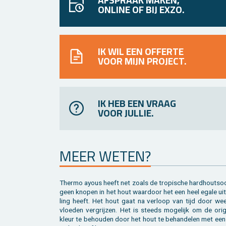
ONLINE OF BIJ EXZO.
IK WIL EEN OFFERTE
VOOR MIJN PROJECT.
IK HEB EEN VRAAG
VOOR JULLIE.
MEER WETEN?
Ther­mo ayous heeft net zoals de tro­pi­sche hard­hout­soo
geen kno­pen in het hout waar­door het een heel egale uit­
ling heeft. Het hout gaat na ver­loop van tijd door weer
vloe­den ver­grij­zen. Het is steeds mo­ge­lijk om de ori­gi
kleur te be­hou­den door het hout te be­han­de­len met een