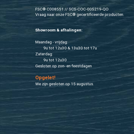
FSC® C008551 // SCS-COC-005219-QO
Vraag naar onze FSC® ge­cer­ti­fi­ceer­de pro­duc­ten.
Show­room & af­ha­lin­gen:
Maan­dag - vrij­dag:
9u tot 12u30 & 13u30 tot 17u
Za­ter­dag:
9u tot 12u30
Ge­slo­ten op zon- en feest­da­gen
Op­ge­let!
We zijn ge­slo­ten op 15 au­gus­tus.