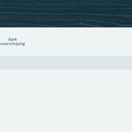
Bank
over­schrij­ving