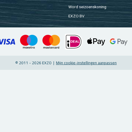
Word sei­zoens­ko­ning
EXZO BV
© 2011 - 2026 EXZO |
Mijn coo­kie-in­stel­lin­gen aan­pas­sen