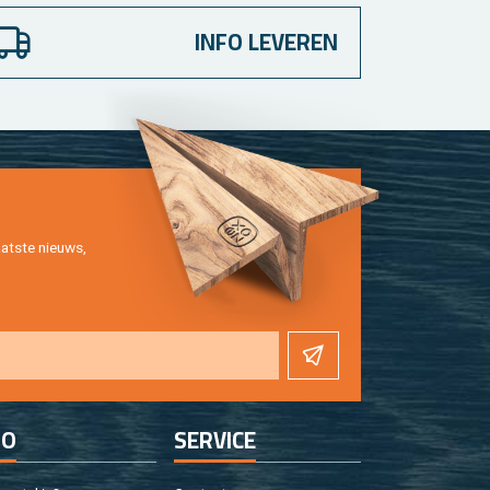
INFO LEVEREN
at­ste nieuws,
FO
SER­VI­CE