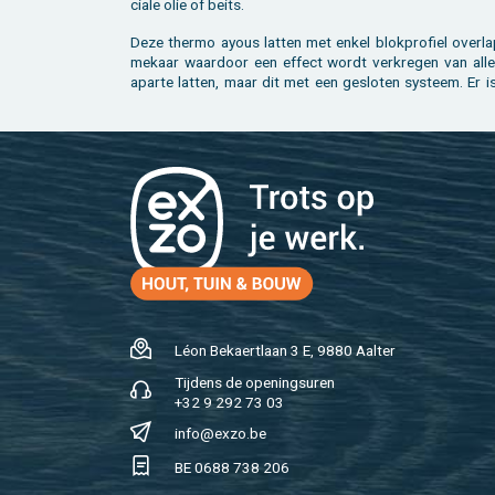
ci­a­le olie of beits.
Deze ther­mo ayous lat­ten met enkel blok­pro­fiel over­la
me­kaar waar­door een ef­fect wordt ver­kre­gen van al­le
apar­te lat­ten, maar dit met een ge­slo­ten sys­teem. Er 
Léon Be­kaert­laan 3 E, 9880 Aal­ter
Tij­dens de ope­nings­uren
+32 9 292 73 03
info@​exzo.​be
BE 0688 738 206