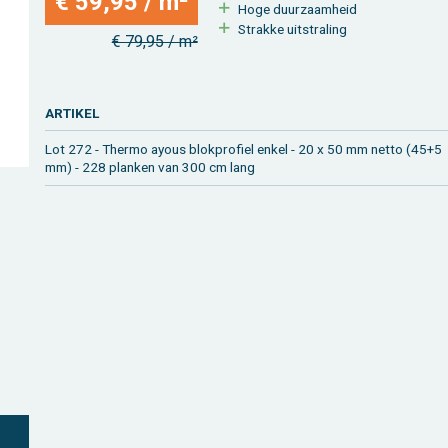
€ 59,95 / m²
Hoge duur­zaam­heid
Strak­ke uit­stra­ling
€ 79,95 / m²
AR­TI­KEL
Lot 272 - Ther­mo ayous blok­pro­fiel enkel - 20 x 50 mm netto (45+5
mm) - 228 plan­ken van 300 cm lang