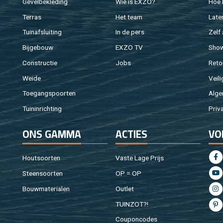
Ge­vel­be­kle­ding
Wie is EXZO?
Hoe b
Ter­ras
Het team
Laten
Tuin­af­slui­ting
In de pers
Zelf 
Bij­ge­bouw
EXZO TV
Sho
Con­struc­tie
Jobs
Re­to
Weide
Vei­li
Toe­gangs­poor­ten
Al­ge
Tuin­in­rich­ting
Pri­v
ONS GAMMA
AC­TIES
VO
Hout­soor­ten
Vaste Lage Prijs
Steen­soor­ten
OP = OP
Bouw­ma­te­ri­a­len
Out­let
TUIN­ZOT?!
Cou­pon­co­des