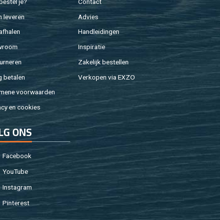
e­stel je?
Con­tact
 le­ve­ren
Ad­vies
af­ha­len
Hand­lei­din­gen
w­room
In­spi­ra­tie
ur­ne­ren
Za­ke­lijk be­stel­len
g be­ta­len
Ver­ko­pen via EXZO
­me­ne voor­waar­den
a­cy en coo­kies
LG ONS
Fa­cebook
You­Tu­be
In­st­agram
Pin­te­rest