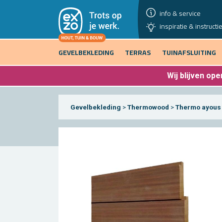
info & service
inspiratie & instructi
GEVELBEKLEDING
TERRAS
TUINAFSLUITING
Wij blijven
open
Gevelbekleding
>
Thermowood
>
Thermo ayous