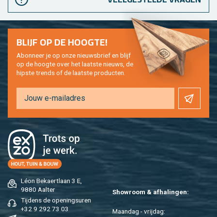
BLIJF OP DE HOOG­TE!
Abon­neer je op onze nieuws­brief en blijf
op de hoog­te over het laat­ste nieuws, de
hip­s­te trends of de laat­ste pro­duc­ten.
Léon Be­kaert­laan 3 E,
9880 Aal­ter
Show­room & af­ha­lin­gen:
Tij­dens de ope­nings­uren
+32 9 292 73 03
Maan­dag - vrij­dag: