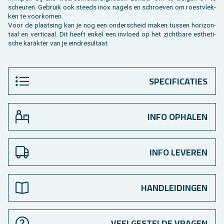
scheu­ren. Ge­bruik ook steeds inox na­gels en schroe­ven om roest­vlek­
ken te voor­ko­men.
Voor de plaat­sing kan je nog een on­der­scheid maken tus­sen ho­ri­zon­
taal en ver­ti­caal. Dit heeft enkel een in­vloed op het zicht­ba­re es­the­ti­
sche ka­rak­ter van je eind­re­sul­taat.
SPECIFICATIES
INFO OPHALEN
INFO LEVEREN
HANDLEIDINGEN
VEELGESTELDE VRAGEN