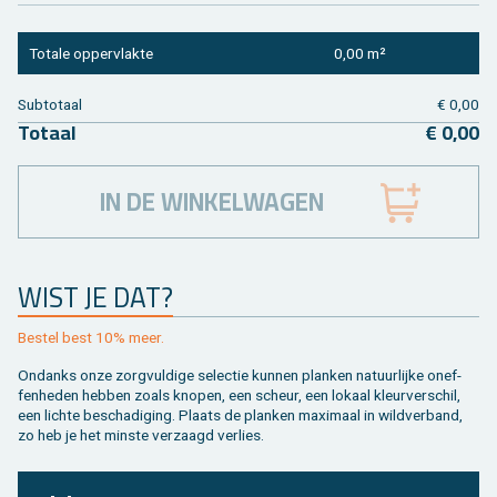
To­ta­le op­per­vlak­te
0,00 m²
Sub­to­taal
€ 0,00
To­taal
€ 0,00
IN DE WINKELWAGEN
WIST JE DAT?
Be­stel best 10% meer.
On­danks onze zorg­vul­di­ge se­lec­tie kun­nen plan­ken na­tuur­lij­ke on­ef­
fen­he­den heb­ben zoals kno­pen, een scheur, een lo­kaal kleur­ver­schil,
een lich­te be­scha­di­ging. Plaats de plan­ken maxi­maal in wild­ver­band,
zo heb je het min­ste ver­zaagd ver­lies.