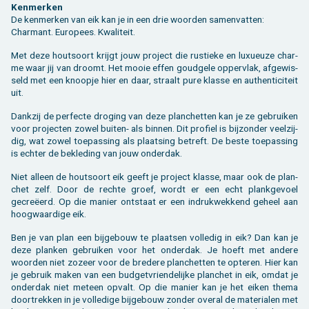
Ken­mer­ken
De ken­mer­ken van eik kan je in een drie woor­den sa­men­vat­ten:
Char­mant. Eu­ro­pees. Kwa­li­teit.
Met deze hout­soort krijgt jouw pro­ject die rus­tie­ke en luxu­eu­ze char­
me waar jij van droomt. Het mooie effen goud­ge­le op­per­vlak, af­ge­wis­
seld met een knoop­je hier en daar, straalt pure klas­se en au­then­ti­ci­teit
uit.
Dank­zij de per­fec­te dro­ging van deze plan­chet­ten kan je ze ge­brui­ken
voor pro­jec­ten zowel bui­ten- als bin­nen. Dit pro­fiel is bij­zon­der veel­zij­
dig, wat zowel toe­pas­sing als plaat­sing be­treft. De beste toe­pas­sing
is ech­ter de be­kle­ding van jouw on­der­dak.
Niet al­leen de hout­soort eik geeft je pro­ject klas­se, maar ook de plan­
chet zelf. Door de rech­te groef, wordt er een echt plank­ge­voel
gecreëerd. Op die ma­nier ont­staat er een in­druk­wek­kend ge­heel aan
hoog­waar­di­ge eik.
Ben je van plan een bij­ge­bouw te plaat­sen vol­le­dig in eik? Dan kan je
deze plan­ken ge­brui­ken voor het on­der­dak. Je hoeft met an­de­re
woor­den niet zo­zeer voor de bre­de­re plan­chet­ten te op­te­ren. Hier kan
je ge­bruik maken van een bud­get­vrien­de­lij­ke plan­chet in eik, omdat je
on­der­dak niet met­een op­valt. Op die ma­nier kan je het eiken thema
door­trek­ken in je vol­le­di­ge bij­ge­bouw zon­der over­al de ma­te­ri­a­len met