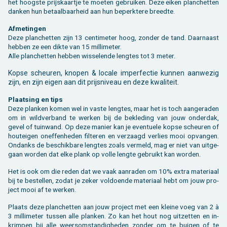
het hoog­ste prijs­kaart­je te moe­ten ge­brui­ken. Deze eiken plan­chet­ten
dan­ken hun be­taal­baar­heid aan hun be­perk­te­re breed­te.
Af­me­tin­gen
Deze plan­chet­ten zijn 13 cen­ti­me­ter hoog, zon­der de tand. Daar­naast
heb­ben ze een dikte van 15 mil­li­me­ter.
Alle plan­chet­ten heb­ben wis­se­len­de leng­tes tot 3 meter.
Kopse scheu­ren, kno­pen & lo­ca­le im­per­fec­tie kun­nen aan­we­zig
zijn, en zijn eigen aan dit prijs­ni­veau en deze kwa­li­teit.
Plaat­sing en tips
Deze plan­ken komen wel in vaste leng­tes, maar het is toch aan­ge­ra­den
om in wild­ver­band te wer­ken bij de be­kle­ding van jouw on­der­dak,
gevel of tuin­wand. Op deze ma­nier kan je even­tu­e­le kopse scheu­ren of
houtei­gen on­ef­fen­he­den fil­te­ren en ver­zaagd ver­lies mooi op­van­gen.
On­danks de be­schik­ba­re leng­tes zoals ver­meld, mag er niet van uit­ge­
gaan wor­den dat elke plank op volle leng­te ge­bruikt kan wor­den.
Het is ook om die reden dat we vaak aan­ra­den om 10% extra ma­te­ri­aal
bij te be­stel­len, zodat je zeker vol­doen­de ma­te­ri­aal hebt om jouw pro­
ject mooi af te wer­ken.
Plaats deze plan­chet­ten aan jouw pro­ject met een klei­ne voeg van 2 à
3 mil­li­me­ter tus­sen alle plan­ken. Zo kan het hout nog uit­zet­ten en in­
krim­pen bij alle weers­om­stan­dig­he­den zon­der om te bui­gen of te