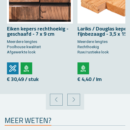
Eiken ke­pers recht­hoe­kig -
La­riks / Dou­g­las ke­per
ge­schaafd - 7 x 9 cm
fijn­be­zaagd - 3,5 x 15
Meer­de­re leng­tes
Meer­de­re leng­tes
Pool­hou­se kwa­li­teit
Recht­hoe­kig
Af­ge­werk­te look
Ruw/rus­tie­ke look
€ 30,49 / stuk
€ 4,40 / lm
VORIGE
VOLGENDE
MEER WETEN?