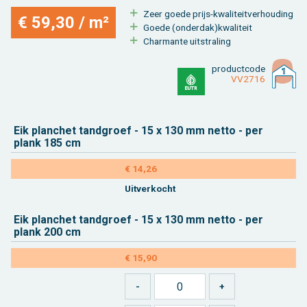
Zeer goede prijs-kwa­li­teit­ver­hou­ding
€ 59,30 / m²
Goede (on­der­dak)kwa­li­teit
Char­man­te uit­stra­ling
product­code
VV2716
Eik plan­chet tand­groef - 15 x 130 mm netto - per
plank 185 cm
€ 14,26
Uit­ver­kocht
Eik plan­chet tand­groef - 15 x 130 mm netto - per
plank 200 cm
€ 15,90