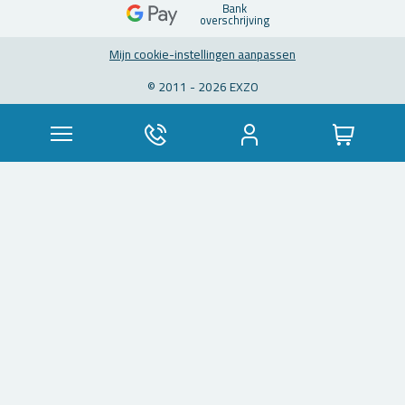
Bank
over­schrij­ving
Mijn coo­kie-in­stel­lin­gen aan­pas­sen
© 2011 - 2026 EXZO