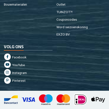
Bouw­ma­te­ri­a­len
Out­let
TUIN­ZOT?!
Cou­pon­co­des
Word sei­zoens­ko­ning
EXZO BV
VOLG ONS
Fa­cebook
You­Tu­be
In­st­agram
Pin­te­rest