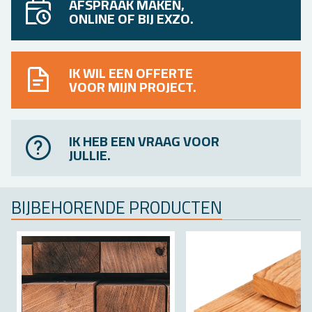
AFSPRAAK MAKEN,
ONLINE OF BIJ EXZO.
IK WIL EEN OFFERTE
VOOR MIJN PROJECT.
IK HEB EEN VRAAG VOOR
JULLIE.
BIJ­BE­HO­REN­DE PRO­DUC­TEN