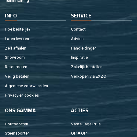
Tuin­in­rich­ting
INFO
SER­VI­CE
Hoe be­stel je?
Con­tact
Laten le­ve­ren
Ad­vies
Zelf af­ha­len
Hand­lei­din­gen
Show­room
In­spi­ra­tie
Re­tour­ne­ren
Za­ke­lijk be­stel­len
Vei­lig be­ta­len
Ver­ko­pen via EXZO
Al­ge­me­ne voor­waar­den
Pri­va­cy en coo­kies
ONS GAMMA
AC­TIES
Hout­soor­ten
Vaste Lage Prijs
Steen­soor­ten
OP = OP