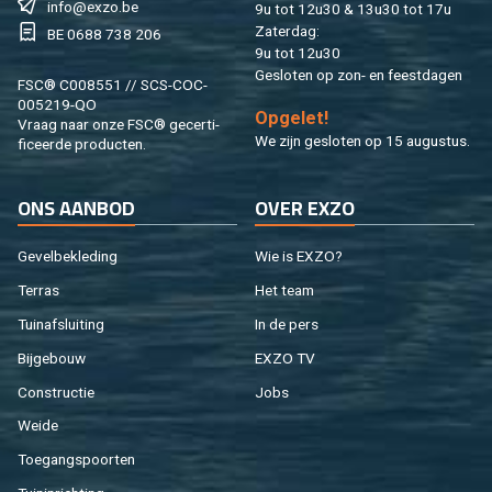
info@​exzo.​be
9u tot 12u30 & 13u30 tot 17u
Za­ter­dag:
BE 0688 738 206
9u tot 12u30
Ge­slo­ten op zon- en feest­da­gen
FSC® C008551 // SCS-COC-
005219-QO
Op­ge­let!
Vraag naar onze FSC® ge­cer­ti­
We zijn ge­slo­ten op 15 au­gus­tus.
fi­ceer­de pro­duc­ten.
ONS AAN­BOD
OVER EXZO
Ge­vel­be­kle­ding
Wie is EXZO?
Ter­ras
Het team
Tuin­af­slui­ting
In de pers
Bij­ge­bouw
EXZO TV
Con­struc­tie
Jobs
Weide
Toe­gangs­poor­ten