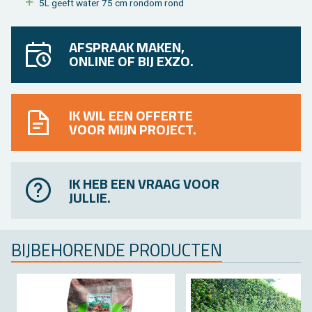
5L geeft water 75 cm rond­om rond
AFSPRAAK MAKEN,
ONLINE OF BIJ EXZO.
IK WIL EEN OFFERTE
VOOR MIJN PROJECT.
IK HEB EEN VRAAG VOOR
JULLIE.
BIJ­BE­HO­REN­DE PRO­DUC­TEN