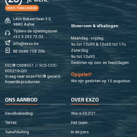
Léon Be­kaert­laan 3 E,
9880 Aal­ter
Show­room & af­ha­lin­gen:
Tij­dens de ope­nings­uren
+32 9 292 73 03
Maan­dag - vrij­dag:
info@​exzo.​be
9u tot 12u30 & 13u30 tot 17u
Za­ter­dag:
BE 0688 738 206
9u tot 12u30
Ge­slo­ten op zon- en feest­da­gen
FSC® C008551 // SCS-COC-
005219-QO
Op­ge­let!
Vraag naar onze FSC® ge­cer­ti­
We zijn ge­slo­ten op 15 au­gus­tus.
fi­ceer­de pro­duc­ten.
ONS AAN­BOD
OVER EXZO
Ge­vel­be­kle­ding
Wie is EXZO?
Ter­ras
Het team
Tuin­af­slui­ting
In de pers