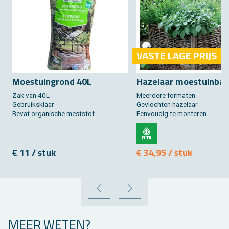
VASTE LAGE PRIJS
Moes­tuin­grond 40L
Ha­ze­laar moes­tuin­ba
Zak van 40L
Meer­de­re for­ma­ten
Ge­bruiks­klaar
Ge­vloch­ten ha­ze­laar
Bevat or­ga­ni­sche mest­stof
Een­vou­dig te mon­te­ren
€ 11 / stuk
€ 34,95 / stuk
VORIGE
VOLGENDE
MEER WETEN?