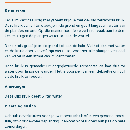
Ken­mer­ken
Een slim ver­ti­caal ir­ri­ga­tie­sys­teem krijg je met de Ollo ter­ra­cot­ta kruik.
Deze kruik van 5 liter steek je in de grond en geeft lang­zaam water aan
de plant­jes er­rond. Op die ma­nier hoef je ze zelf niet vaak aan te den­
ken en krij­gen de plant­jes water tot aan de wor­tel.
Deze kruik graaf je in de grond tot aan de hals. Vul het dan met water
en de kruik doet van­zelf zijn werk. Het voor­ziet alle plant­jes ver­ti­caal
van water in een straal van 75 cen­ti­me­ter.
Deze kruik is ge­maakt uit on­ge­gla­zuur­de ter­ra­cot­ta en laat dus zo
water door langs de wan­den. Het is voor­zien van een dek­sel­tje om vuil
uit de kruik te hou­den.
Af­me­tin­gen
Deze Ollo kruik geeft 5 liter water.
Plaat­sing en tips
Ge­bruik deze krui­ken voor jouw moes­tuin­bak of in een ge­wo­ne moes­
tuin, of voor ge­wo­ne be­plan­ting. Ze komt voor­al goed van pas op hete
zo­mer­da­gen.