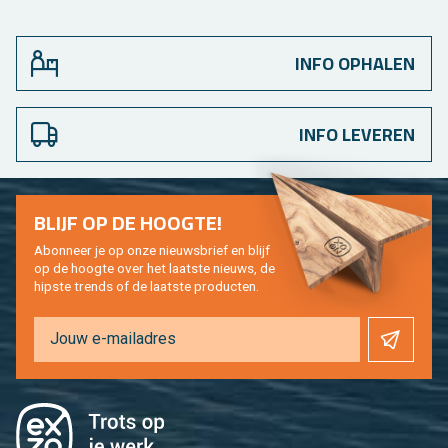
INFO OPHALEN
INFO LEVEREN
BLIJF OP DE HOOG­TE!
Abon­neer je op onze nieuws­brief en blijf
op de hoog­te over het laat­ste nieuws, de
hip­s­te trends of de laat­ste pro­duc­ten.