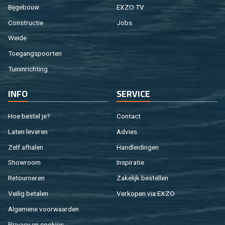
Bij­ge­bouw
EXZO TV
Con­struc­tie
Jobs
Weide
Toe­gangs­poor­ten
Tuin­in­rich­ting
INFO
SER­VI­CE
Hoe be­stel je?
Con­tact
Laten le­ve­ren
Ad­vies
Zelf af­ha­len
Hand­lei­din­gen
Show­room
In­spi­ra­tie
Re­tour­ne­ren
Za­ke­lijk be­stel­len
Vei­lig be­ta­len
Ver­ko­pen via EXZO
Al­ge­me­ne voor­waar­den
Pri­va­cy en coo­kies