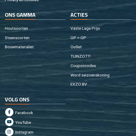
ONS GAMMA
AC­TIES
Hout­soor­ten
Vaste Lage Prijs
Steen­soor­ten
OP = OP
Bouw­ma­te­ri­a­len
Out­let
TUIN­ZOT?!
Cou­pon­co­des
Word sei­zoens­ko­ning
EXZO BV
VOLG ONS
Fa­cebook
You­Tu­be
In­st­agram