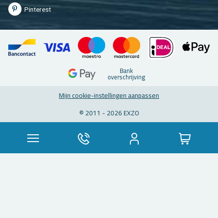
Pin­te­rest
Bank
over­schrij­ving
Mijn coo­kie-in­stel­lin­gen aan­pas­sen
© 2011 - 2026 EXZO