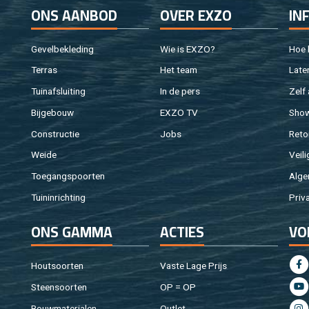
ONS AAN­BOD
OVER EXZO
IN
Ge­vel­be­kle­ding
Wie is EXZO?
Hoe b
Ter­ras
Het team
Laten
Tuin­af­slui­ting
In de pers
Zelf 
Bij­ge­bouw
EXZO TV
Sho
Con­struc­tie
Jobs
Re­to
Weide
Vei­li
Toe­gangs­poor­ten
Al­ge
Tuin­in­rich­ting
Pri­v
ONS GAMMA
AC­TIES
VO
Hout­soor­ten
Vaste Lage Prijs
Steen­soor­ten
OP = OP
Bouw­ma­te­ri­a­len
Out­let