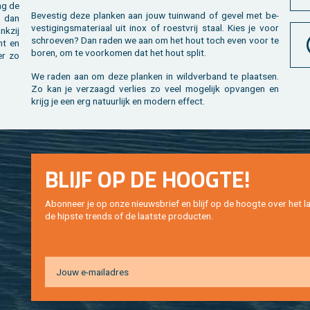
ing de
Be­ves­tig deze plan­ken aan jouw tuin­wand of gevel met be­
e dan
ves­ti­gings­ma­te­ri­aal uit inox of roest­vrij staal. Kies je voor
nk­zij
schroe­ven? Dan raden we aan om het hout toch even voor te
ht en
boren, om te voor­ko­men dat het hout split.
er zo
We raden aan om deze plan­ken in wild­ver­band te plaat­sen.
Zo kan je ver­zaagd ver­lies zo veel mo­ge­lijk op­van­gen en
krijg je een erg na­tuur­lijk en mo­dern ef­fect.
BLIJF OP DE HOOG­TE!
Abon­neer je op onze nieuws­brief en blijf op de hoog­te over het la
de hip­s­te trends of de laat­ste pro­duc­ten.