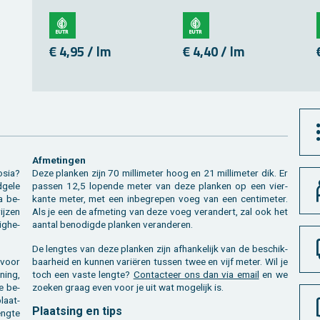
€ 4,95 / lm
€ 4,40 / lm
Af­me­tin­gen
o­sia?
Deze plan­ken zijn 70 mil­li­me­ter hoog en 21 mil­li­me­ter dik. Er
ge­le
pas­sen 12,5 lo­pen­de meter van deze plan­ken op een vier­
ra be­
kan­te meter, met een in­be­gre­pen voeg van een cen­ti­me­ter.
ij­zen
Als je een de af­me­ting van deze voeg ver­an­dert, zal ook het
ig­he­
aan­tal be­no­dig­de plan­ken ver­an­de­ren.
De leng­tes van deze plan­ken zijn af­han­ke­lijk van de be­schik­
n voor
baar­heid en kun­nen variëren tus­sen twee en vijf meter. Wil je
­ning,
toch een vaste leng­te?
Con­tac­teer ons dan via email
en we
e be­
zoe­ken graag even voor je uit wat mo­ge­lijk is.
plaat­
Plaat­sing en tips
eng­te