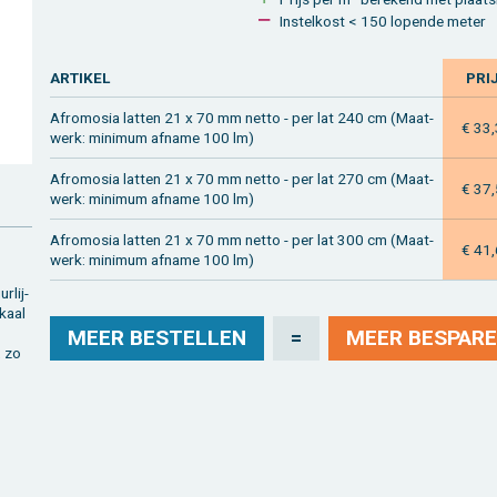
In­stel­kost < 150 lo­pen­de meter
AR­TI­KEL
PRI
Af­ro­mo­sia lat­ten 21 x 70 mm netto - per lat 240 cm (Maat­
€ 33
werk: mi­ni­mum af­na­me 100 lm)
Af­ro­mo­sia lat­ten 21 x 70 mm netto - per lat 270 cm (Maat­
€ 37
werk: mi­ni­mum af­na­me 100 lm)
Af­ro­mo­sia lat­ten 21 x 70 mm netto - per lat 300 cm (Maat­
€ 41
werk: mi­ni­mum af­na­me 100 lm)
r­lij­
­kaal
MEER BE­STEL­LEN
=
MEER BE­SPA­RE
, zo