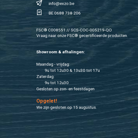
info@​exzo.​be
BE 0688 738 206
FSC® C008551 // SCS-COC-005219-QO
Vraag naar onze FSC® ge­cer­ti­fi­ceer­de pro­duc­ten.
Show­room & af­ha­lin­gen:
Maan­dag - vrij­dag:
9u tot 12u30 & 13u30 tot 17u
Za­ter­dag:
9u tot 12u30
Ge­slo­ten op zon- en feest­da­gen
Op­ge­let!
We zijn ge­slo­ten op 15 au­gus­tus.