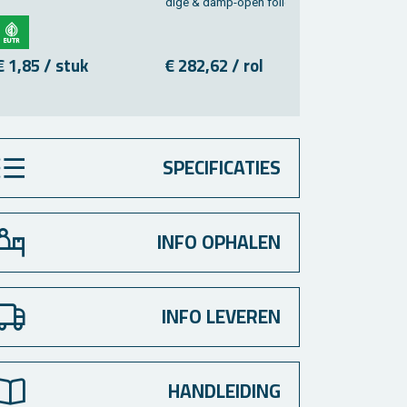
di­ge & damp-open folie
€ 1,85 / stuk
€ 282,62 / rol
€ 84,67 /
SPECIFICATIES
INFO OPHALEN
INFO LEVEREN
HANDLEIDING