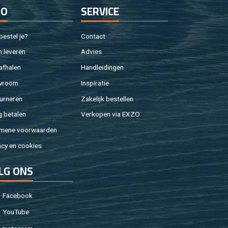
FO
SER­VI­CE
e­stel je?
Con­tact
 le­ve­ren
Ad­vies
af­ha­len
Hand­lei­din­gen
w­room
In­spi­ra­tie
ur­ne­ren
Za­ke­lijk be­stel­len
g be­ta­len
Ver­ko­pen via EXZO
­me­ne voor­waar­den
a­cy en coo­kies
LG ONS
Fa­cebook
You­Tu­be