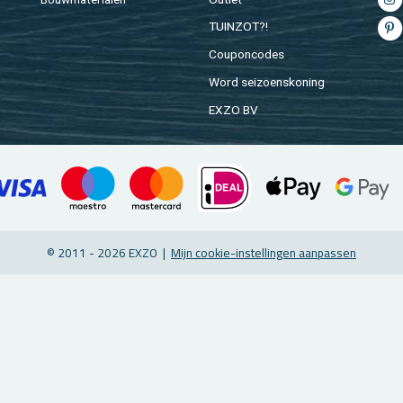
TUIN­ZOT?!
Cou­pon­co­des
Word sei­zoens­ko­ning
EXZO BV
© 2011 - 2026 EXZO |
Mijn coo­kie-in­stel­lin­gen aan­pas­sen