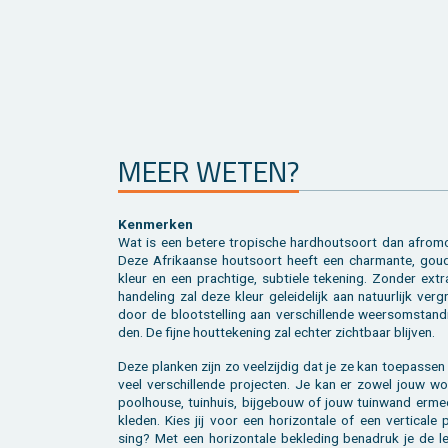
MEER WETEN?
Ken­mer­ken
Wat is een be­te­re tro­pi­sche hard­hout­soort dan af­ro­m
Deze Afri­kaan­se hout­soort heeft een char­man­te, goud­
kleur en een prach­ti­ge, sub­tie­le te­ke­ning. Zon­der ext
han­de­ling zal deze kleur ge­lei­de­lijk aan na­tuur­lijk ver­gr
door de bloot­stel­ling aan ver­schil­len­de weers­om­stan­d
den. De fijne hout­te­ke­ning zal ech­ter zicht­baar blij­ven.
Deze plan­ken zijn zo veel­zij­dig dat je ze kan toe­pas­se
veel ver­schil­len­de pro­jec­ten. Je kan er zowel jouw wo
pool­hou­se, tuin­huis, bij­ge­bouw of jouw tuin­wand erme
kle­den. Kies jij voor een ho­ri­zon­ta­le of een ver­ti­ca­le 
sing? Met een ho­ri­zon­ta­le be­kle­ding be­na­druk je de l