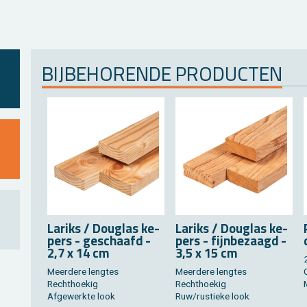
BIJ­BE­HO­REN­DE PRO­DUC­TEN
La­riks / Dou­g­las ke­
La­riks / Dou­g­las ke­
pers - ge­schaafd -
pers - fijn­be­zaagd -
2,7 x 14 cm
3,5 x 15 cm
Meer­de­re leng­tes
Meer­de­re leng­tes
Recht­hoe­kig
Recht­hoe­kig
Af­ge­werk­te look
Ruw/rus­tie­ke look