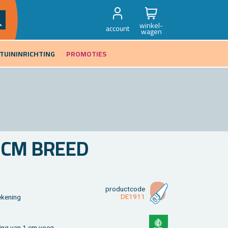
winkel-
account
wagen
TUININRICHTING
PROMOTIES
7 CM BREED
product­code
DE1911
­ke­ning
­sing van 1 cm voeg