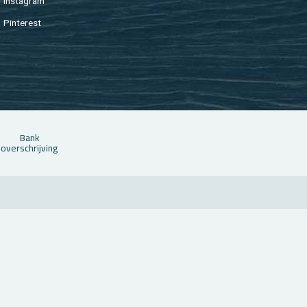
In­st­agram
Pin­te­rest
Bank
over­schrij­ving