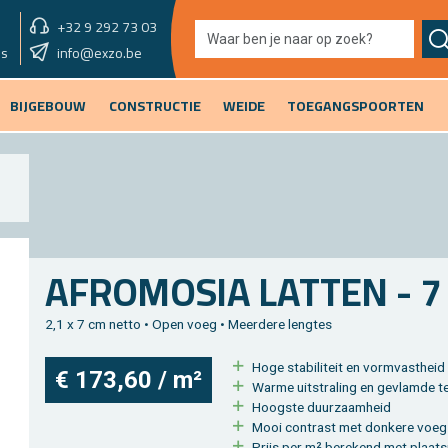
+32 9 292 73 03
showroom vandaag
info@exzo.be
9u - 12u30
es
BIJGEBOUW
CONSTRUCTIE
WEIDE
TOEGANGSPOORTEN
AF­RO­MO­SIA LAT­TEN - 
2,1 x 7 cm netto • Open voeg • Meer­de­re leng­tes
Hoge sta­bi­li­teit en vorm­vast­heid
€ 173,60 / m²
Warme uit­stra­ling en ge­vlam­de te
Hoog­ste duur­zaam­heid
Mooi con­trast met don­ke­re voeg
Prijs per m² be­re­kend met plaat