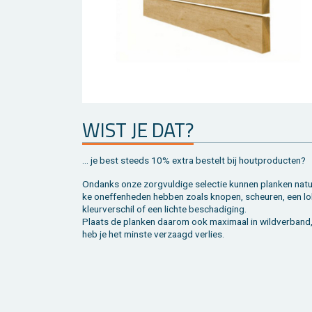
WIST JE DAT?
... je best steeds 10% extra be­stelt bij hout­pro­duc­ten?
On­danks onze zorg­vul­di­ge se­lec­tie kun­nen plan­ken na­tuu
ke on­ef­fen­he­den heb­ben zoals kno­pen, scheu­ren, een lo
kleur­ver­schil of een lich­te be­scha­di­ging.
Plaats de plan­ken daar­om ook maxi­maal in wild­ver­band
heb je het min­ste ver­zaagd ver­lies.