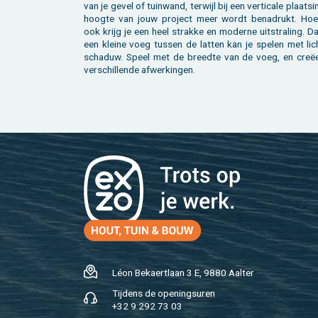
van je gevel of tuin­wand, ter­wijl bij een ver­ti­ca­le plaat­s
hoog­te van jouw pro­ject meer wordt be­na­drukt. Ho
ook krijg je een heel strak­ke en mo­der­ne uit­stra­ling. Da
een klei­ne voeg tus­sen de lat­ten kan je spe­len met lic
scha­duw. Speel met de breed­te van de voeg, en creë
ver­schil­len­de af­wer­kin­gen.
Léon Be­kaert­laan 3 E, 9880 Aal­ter
Tij­dens de ope­nings­uren
+32 9 292 73 03