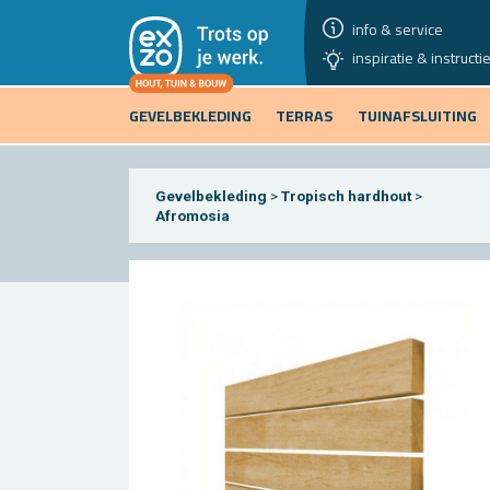
info & service
inspiratie & instructi
GEVELBEKLEDING
TERRAS
TUINAFSLUITING
Gevelbekleding
>
Tropisch hardhout
>
Afromosia