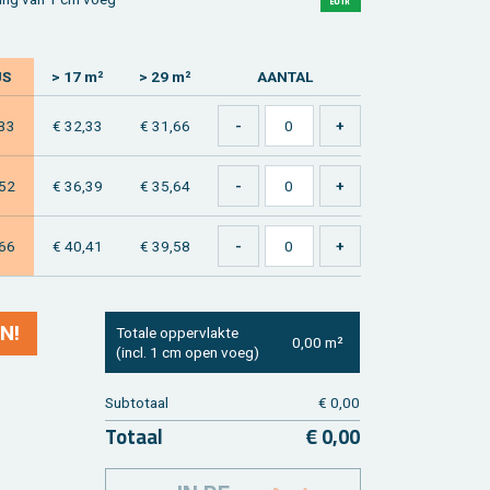
JS
> 17 m²
> 29 m²
AAN­TAL
,33
€ 32,33
€ 31,66
,52
€ 36,39
€ 35,64
,66
€ 40,41
€ 39,58
N!
To­ta­le op­per­vlak­te
0,00 m²
(incl. 1 cm open voeg)
Sub­to­taal
€ 0,00
To­taal
€ 0,00