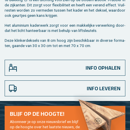
de zij­kan­ten. Dit zorgt voor flexi­bi­li­teit en heeft een ve­rend ef­fect. Vuil­
res­ten wor­den zo ver­me­den tus­sen het kader en het dek­sel, waar­door
ook geur­tjes geen kans krij­gen.
Het alu­mi­ni­um ka­der­werk zorgt voor een mak­ke­lij­ke ver­wer­king door­
dat het licht han­teer­baar is met be­hulp van lift­sleu­tels.
Deze klin­ker­dek­sels van 8 cm hoog zijn be­schik­baar in di­ver­se for­ma­
ten, gaan­de van 30 x 30 cm tot en met 70 x 70 cm.
INFO OPHALEN
INFO LEVEREN
BLIJF OP DE HOOG­TE!
Abon­neer je op onze nieuws­brief en blijf
op de hoog­te over het laat­ste nieuws, de