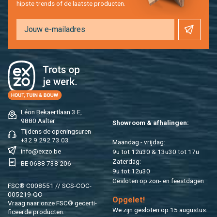
hip­s­te trends of de laat­ste pro­duc­ten.
Léon Be­kaert­laan 3 E,
9880 Aal­ter
Show­room & af­ha­lin­gen:
Tij­dens de ope­nings­uren
+32 9 292 73 03
Maan­dag - vrij­dag:
info@​exzo.​be
9u tot 12u30 & 13u30 tot 17u
Za­ter­dag:
BE 0688 738 206
9u tot 12u30
Ge­slo­ten op zon- en feest­da­gen
FSC® C008551 // SCS-COC-
005219-QO
Op­ge­let!
Vraag naar onze FSC® ge­cer­ti­
We zijn ge­slo­ten op 15 au­gus­tus.
fi­ceer­de pro­duc­ten.