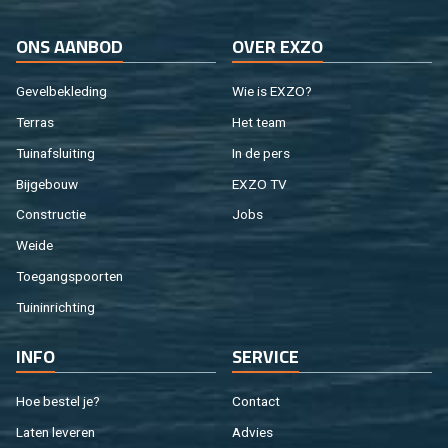
ONS AAN­BOD
OVER EXZO
Ge­vel­be­kle­ding
Wie is EXZO?
Ter­ras
Het team
Tuin­af­slui­ting
In de pers
Bij­ge­bouw
EXZO TV
Con­struc­tie
Jobs
Weide
Toe­gangs­poor­ten
Tuin­in­rich­ting
INFO
SER­VI­CE
Hoe be­stel je?
Con­tact
Laten le­ve­ren
Ad­vies