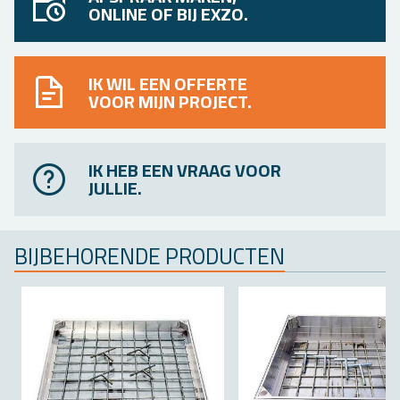
ONLINE OF BIJ EXZO.
IK WIL EEN OFFERTE
VOOR MIJN PROJECT.
IK HEB EEN VRAAG VOOR
JULLIE.
BIJ­BE­HO­REN­DE PRO­DUC­TEN