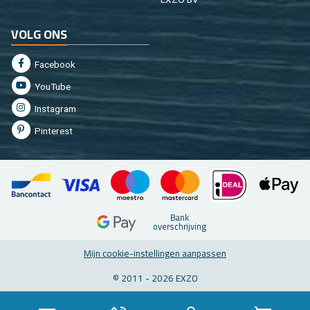
VOLG ONS
Fa­cebook
You­Tu­be
In­st­agram
Pin­te­rest
Bank
over­schrij­ving
Mijn coo­kie-in­stel­lin­gen aan­pas­sen
© 2011 - 2026 EXZO