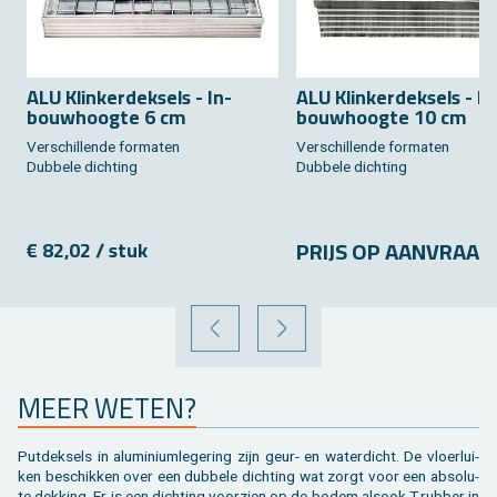
ALU Klin­ker­dek­sels - In­
ALU Klin­ker­dek­sels - In
bouw­hoog­te 6 cm
bouw­hoog­te 10 cm
Ver­schil­len­de for­ma­ten
Ver­schil­len­de for­ma­ten
Dub­be­le dich­ting
Dub­be­le dich­ting
PRIJS OP AAN­VRAAG
€ 82,02 / stuk
VORIGE
VOLGENDE
MEER WETEN?
Put­dek­sels in alu­mi­ni­um­le­ge­ring zijn geur- en wa­ter­dicht. De vloer­lui­
ken be­schik­ken over een dub­be­le dich­ting wat zorgt voor een ab­so­lu­
te dek­king. Er is een dich­ting voor­zien op de bodem als­ook T-rub­ber in