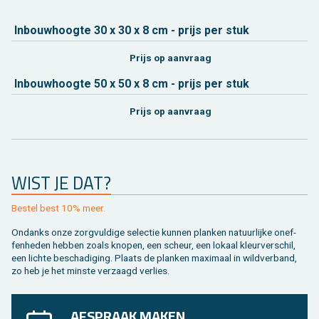
In­bouw­hoog­te 30 x 30 x 8 cm - prijs per stuk
Prijs op aan­vraag
In­bouw­hoog­te 50 x 50 x 8 cm - prijs per stuk
Prijs op aan­vraag
WIST JE DAT?
Be­stel best 10% meer.
On­danks onze zorg­vul­di­ge se­lec­tie kun­nen plan­ken na­tuur­lij­ke on­ef­
fen­he­den heb­ben zoals kno­pen, een scheur, een lo­kaal kleur­ver­schil,
een lich­te be­scha­di­ging. Plaats de plan­ken maxi­maal in wild­ver­band,
zo heb je het min­ste ver­zaagd ver­lies.
AFSPRAAK MAKEN,