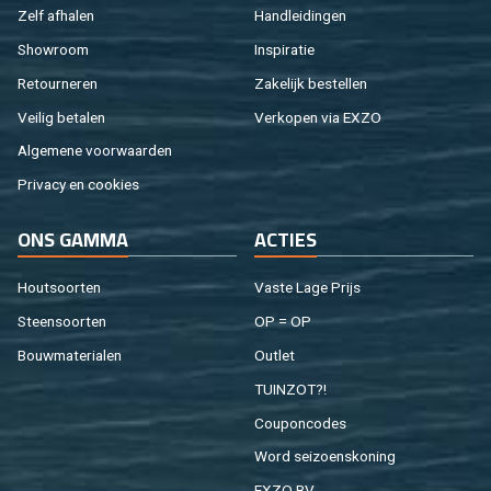
Zelf af­ha­len
Hand­lei­din­gen
Show­room
In­spi­ra­tie
Re­tour­ne­ren
Za­ke­lijk be­stel­len
Vei­lig be­ta­len
Ver­ko­pen via EXZO
Al­ge­me­ne voor­waar­den
Pri­va­cy en coo­kies
ONS GAMMA
AC­TIES
Hout­soor­ten
Vaste Lage Prijs
Steen­soor­ten
OP = OP
Bouw­ma­te­ri­a­len
Out­let
TUIN­ZOT?!
Cou­pon­co­des
Word sei­zoens­ko­ning
EXZO BV