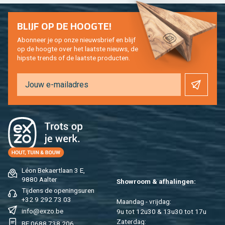
BLIJF OP DE HOOG­TE!
Abon­neer je op onze nieuws­brief en blijf
op de hoog­te over het laat­ste nieuws, de
hip­s­te trends of de laat­ste pro­duc­ten.
Léon Be­kaert­laan 3 E,
9880 Aal­ter
Show­room & af­ha­lin­gen:
Tij­dens de ope­nings­uren
+32 9 292 73 03
Maan­dag - vrij­dag:
info@​exzo.​be
9u tot 12u30 & 13u30 tot 17u
Za­ter­dag:
BE 0688 738 206