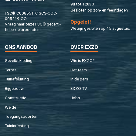
9u tot 12u30
Ge­slo­ten op zon- en feest­da­gen
FSC® C008551 // SCS-COC-
005219-QO
Op­ge­let!
Vraag naar onze FSC® ge­cer­ti­
We zijn ge­slo­ten op 15 au­gus­tus.
fi­ceer­de pro­duc­ten.
ONS AAN­BOD
OVER EXZO
Ge­vel­be­kle­ding
Wie is EXZO?
Ter­ras
Het team
Tuin­af­slui­ting
In de pers
Bij­ge­bouw
EXZO TV
Con­struc­tie
Jobs
Weide
Toe­gangs­poor­ten
Tuin­in­rich­ting