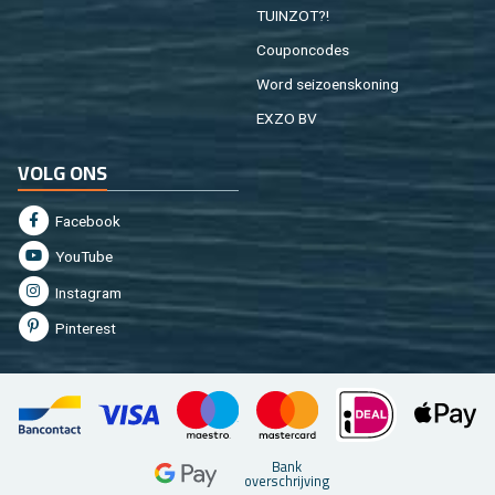
TUIN­ZOT?!
Cou­pon­co­des
Word sei­zoens­ko­ning
EXZO BV
VOLG ONS
Fa­cebook
You­Tu­be
In­st­agram
Pin­te­rest
Bank
over­schrij­ving