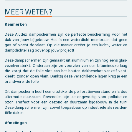
MEER WETEN?
Ken­mer­ken
Deze Aludex damp­scher­men zijn de per­fec­te be­scher­ming voor het
dak van jouw bij­ge­bouw. Het is een wa­ter­dicht mem­braan dat geen
gas of vocht door­laat. Op die ma­nier creëer je een lucht-, water en
damp­dich­te laag bo­ven­op jouw pro­ject!
Deze damp­scher­men zijn ge­maakt uit alu­mi­ni­um en zijn nog eens glas­
ve­zel­ver­sterkt. On­der­aan zijn ze voor­zien van een bi­tu­mi­neu­ze laag
die zorgt dat de folie vlot aan het hou­ten dak­be­schot van­zelf vast­
kleeft, zon­der open vlam. Dank­zij deze ver­schil­len­de lagen krijg je een
brand­we­ren­de folie.
Dit damp­scherm heeft een uit­ste­ken­de per­fo­ra­tie­weer­stand en is dus
ui­ter­ma­te duur­zaam. Bo­ven­dien zijn ze on­ge­voe­lig voor pol­lu­tie en
ozon. Per­fect voor een ge­zond en duur­zaam bij­ge­bouw in de tuin!
Deze damp­scher­men zijn zowel toe­pas­baar op in­du­striële als re­si­den­
tiële daken.
Af­me­tin­gen