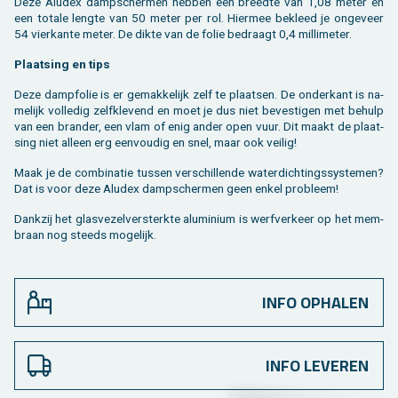
Deze Aludex damp­scher­men heb­ben een breed­te van 1,08 meter en
een to­ta­le leng­te van 50 meter per rol. Hier­mee be­kleed je on­ge­veer
54 vier­kan­te meter. De dikte van de folie be­draagt 0,4 mil­li­me­ter.
Plaat­sing en tips
Deze damp­fo­lie is er ge­mak­ke­lijk zelf te plaat­sen. De on­der­kant is na­
me­lijk vol­le­dig zelf­kle­vend en moet je dus niet be­ves­ti­gen met be­hulp
van een bran­der, een vlam of enig ander open vuur. Dit maakt de plaat­
sing niet al­leen erg een­vou­dig en snel, maar ook vei­lig!
Maak je de com­bi­na­tie tus­sen ver­schil­len­de wa­ter­dich­tings­sys­te­men?
Dat is voor deze Aludex damp­scher­men geen enkel pro­bleem!
Dank­zij het glas­ve­zel­ver­sterk­te alu­mi­ni­um is werf­ver­keer op het mem­
braan nog steeds mo­ge­lijk.
INFO OPHALEN
INFO LEVEREN