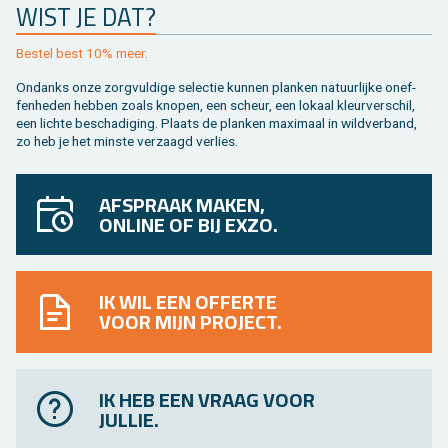
WIST JE DAT?
Be­stel best 10% meer.
On­danks onze zorg­vul­di­ge se­lec­tie kun­nen plan­ken na­tuur­lij­ke on­ef­
fen­he­den heb­ben zoals kno­pen, een scheur, een lo­kaal kleur­ver­schil,
een lich­te be­scha­di­ging. Plaats de plan­ken maxi­maal in wild­ver­band,
zo heb je het min­ste ver­zaagd ver­lies.
AFSPRAAK MAKEN,
ONLINE OF BIJ EXZO.
IK WIL EEN OFFERTE
VOOR MIJN PROJECT.
IK HEB EEN VRAAG VOOR
JULLIE.