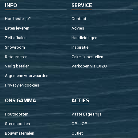
INFO
SER­VI­CE
Hoe be­stel je?
Con­tact
Laten le­ve­ren
Ad­vies
Zelf af­ha­len
Hand­lei­din­gen
Show­room
In­spi­ra­tie
Re­tour­ne­ren
Za­ke­lijk be­stel­len
Vei­lig be­ta­len
Ver­ko­pen via EXZO
Al­ge­me­ne voor­waar­den
Pri­va­cy en coo­kies
ONS GAMMA
AC­TIES
Hout­soor­ten
Vaste Lage Prijs
Steen­soor­ten
OP = OP
Bouw­ma­te­ri­a­len
Out­let