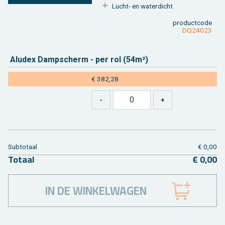
Lucht- en wa­ter­dicht
product­code
DQ24023
Aludex Damp­scherm - per rol (54m²)
€ 382,28
Sub­to­taal
€ 0,00
To­taal
€ 0,00
IN DE WINKELWAGEN