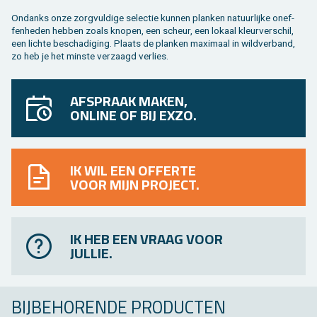
On­danks onze zorg­vul­di­ge se­lec­tie kun­nen plan­ken na­tuur­lij­ke on­ef­
fen­he­den heb­ben zoals kno­pen, een scheur, een lo­kaal kleur­ver­schil,
een lich­te be­scha­di­ging. Plaats de plan­ken maxi­maal in wild­ver­band,
zo heb je het min­ste ver­zaagd ver­lies.
AFSPRAAK MAKEN,
ONLINE OF BIJ EXZO.
IK WIL EEN OFFERTE
VOOR MIJN PROJECT.
IK HEB EEN VRAAG VOOR
JULLIE.
BIJ­BE­HO­REN­DE PRO­DUC­TEN