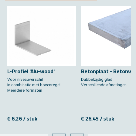
L-Pro­fiel 'Alu-wood'
Be­ton­plaat - Be­ton­wi
Voor ni­veau­ver­schil
Dub­bel­zij­dig glad
In com­bi­na­tie met bo­ven­re­gel
Ver­schil­len­de af­me­tin­gen
Meer­de­re for­ma­ten
€ 6,26 / stuk
€ 26,45 / stuk