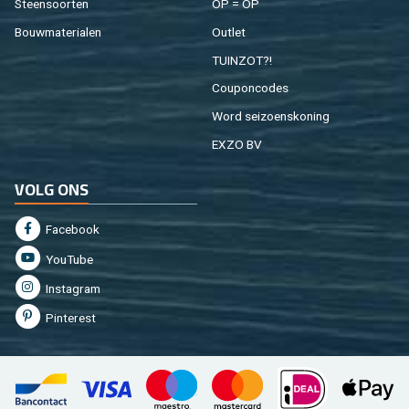
Steen­soor­ten
OP = OP
Bouw­ma­te­ri­a­len
Out­let
TUIN­ZOT?!
Cou­pon­co­des
Word sei­zoens­ko­ning
EXZO BV
VOLG ONS
Fa­cebook
You­Tu­be
In­st­agram
Pin­te­rest