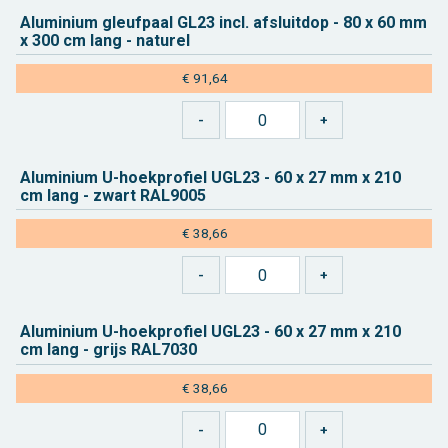
Alu­mi­ni­um gleuf­paal GL23 incl. af­sluit­dop - 80 x 60 mm
x 300 cm lang - na­tu­rel
€ 91,64
Alu­mi­ni­um U-hoek­pro­fiel UGL23 - 60 x 27 mm x 210
cm lang - zwart RAL9005
€ 38,66
Alu­mi­ni­um U-hoek­pro­fiel UGL23 - 60 x 27 mm x 210
cm lang - grijs RAL7030
€ 38,66