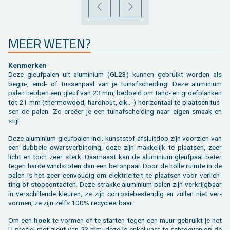
VORIGE
VOLGENDE
MEER WETEN?
Ken­mer­ken
Deze gleuf­pa­len uit alu­mi­ni­um (GL23) kun­nen ge­bruikt wor­den als
begin-, eind- of tus­sen­paal van je tuin­af­schei­ding. Deze alu­mi­ni­um
palen heb­ben een gleuf van 23 mm, be­doeld om tand- en groef­plan­ken
tot 21 mm (ther­mo­wood, hard­hout, eik... ) ho­ri­zon­taal te plaat­sen tus­
sen de palen. Zo creëer je een tuin­af­schei­ding naar eigen smaak en
stijl.
Deze alu­mi­ni­um gleuf­pa­len incl. kunst­stof af­sluit­dop zijn voor­zien van
een dub­be­le dwars­ver­bin­ding, deze zijn mak­ke­lijk te plaat­sen, zeer
licht en toch zeer sterk. Daar­naast kan de alu­mi­ni­um gleuf­paal beter
tegen harde wind­sto­ten dan een be­ton­paal. Door de holle ruim­te in de
palen is het zeer een­vou­dig om elek­tri­ci­teit te plaat­sen voor ver­lich­
ting of stop­con­tac­ten. Deze strak­ke alu­mi­ni­um palen zijn ver­krijg­baar
in ver­schil­len­de kleu­ren, ze zijn cor­ro­sie­be­sten­dig en zul­len niet ver­
vor­men, ze zijn zelfs 100% re­cy­cleer­baar.
Om een
hoek
te vor­men of te star­ten tegen een muur ge­bruikt je het
U-pro­fiel met gleuf van 23 mm, deze is enkel vast te schroe­ven op de