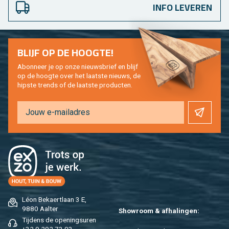
INFO LEVEREN
BLIJF OP DE HOOG­TE!
Abon­neer je op onze nieuws­brief en blijf
op de hoog­te over het laat­ste nieuws, de
hip­s­te trends of de laat­ste pro­duc­ten.
Léon Be­kaert­laan 3 E,
9880 Aal­ter
Show­room & af­ha­lin­gen:
Tij­dens de ope­nings­uren
+32 9 292 73 03