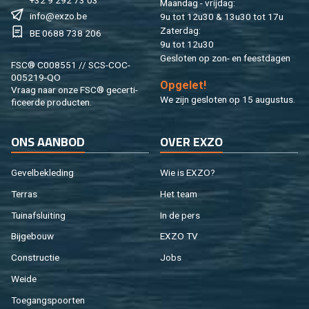
Maan­dag - vrij­dag:
info@​exzo.​be
9u tot 12u30 & 13u30 tot 17u
Za­ter­dag:
BE 0688 738 206
9u tot 12u30
Ge­slo­ten op zon- en feest­da­gen
FSC® C008551 // SCS-COC-
005219-QO
Op­ge­let!
Vraag naar onze FSC® ge­cer­ti­
We zijn ge­slo­ten op 15 au­gus­tus.
fi­ceer­de pro­duc­ten.
ONS AAN­BOD
OVER EXZO
Ge­vel­be­kle­ding
Wie is EXZO?
Ter­ras
Het team
Tuin­af­slui­ting
In de pers
Bij­ge­bouw
EXZO TV
Con­struc­tie
Jobs
Weide
Toe­gangs­poor­ten