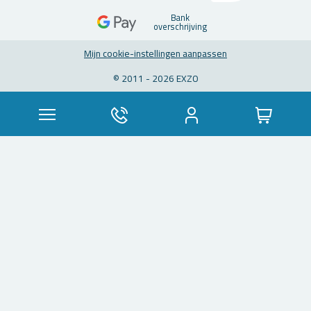
Bank
over­schrij­ving
Mijn coo­kie-in­stel­lin­gen aan­pas­sen
© 2011 - 2026 EXZO