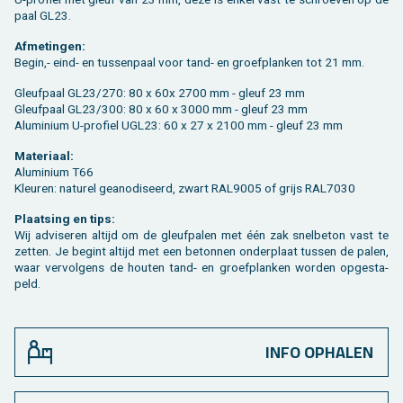
paal GL23.
Af­me­tin­gen:
Begin,- eind- en tus­sen­paal voor tand- en groef­plan­ken tot 21 mm.
Gleuf­paal GL23/270: 80 x 60x 2700 mm - gleuf 23 mm
Gleuf­paal GL23/300: 80 x 60 x 3000 mm - gleuf 23 mm
Alu­mi­ni­um U-pro­fiel UGL23: 60 x 27 x 2100 mm - gleuf 23 mm
Ma­te­ri­aal:
Alu­mi­ni­um T66
Kleu­ren: na­tu­rel ge­a­no­di­seerd, zwart RAL9005 of grijs RAL7030
Plaat­sing en tips:
Wij ad­vi­se­ren al­tijd om de gleuf­pa­len met één zak snel­be­ton vast te
zet­ten. Je be­gint al­tijd met een be­ton­nen on­der­plaat tus­sen de palen,
waar ver­vol­gens de hou­ten tand- en groef­plan­ken wor­den op­ge­sta­
peld.
INFO OPHALEN