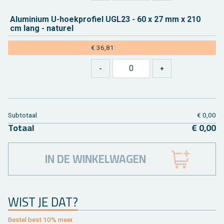
Alu­mi­ni­um U-hoek­pro­fiel UGL23 - 60 x 27 mm x 210
cm lang - na­tu­rel
€ 36,81
Sub­to­taal
€ 0,00
To­taal
€ 0,00
IN DE WINKELWAGEN
WIST JE DAT?
Be­stel best 10% meer.