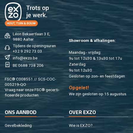
Léon Be­kaert­laan 3 E,
9880 Aal­ter
Show­room & af­ha­lin­gen:
Tij­dens de ope­nings­uren
+32 9 292 73 03
Maan­dag - vrij­dag:
info@​exzo.​be
9u tot 12u30 & 13u30 tot 17u
Za­ter­dag:
BE 0688 738 206
9u tot 12u30
Ge­slo­ten op zon- en feest­da­gen
FSC® C008551 // SCS-COC-
005219-QO
Op­ge­let!
Vraag naar onze FSC® ge­cer­ti­
We zijn ge­slo­ten op 15 au­gus­tus.
fi­ceer­de pro­duc­ten.
ONS AAN­BOD
OVER EXZO
Ge­vel­be­kle­ding
Wie is EXZO?