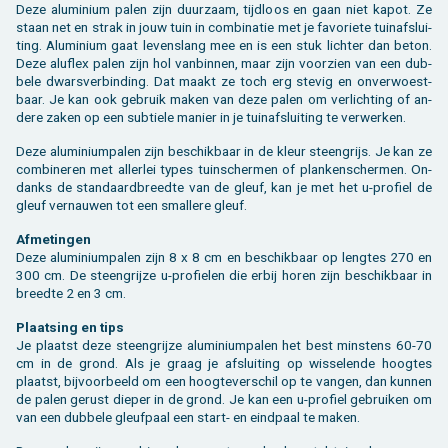
Deze alu­mi­ni­um palen zijn duur­zaam, tijd­loos en gaan niet kapot. Ze
staan net en strak in jouw tuin in com­bi­na­tie met je fa­vo­rie­te tuin­af­slui­
ting. Alu­mi­ni­um gaat le­vens­lang mee en is een stuk lich­ter dan beton.
Deze alu­flex palen zijn hol van­bin­nen, maar zijn voor­zien van een dub­
be­le dwars­ver­bin­ding. Dat maakt ze toch erg ste­vig en on­ver­woest­
baar. Je kan ook ge­bruik maken van deze palen om ver­lich­ting of an­
de­re zaken op een sub­tie­le ma­nier in je tuin­af­slui­ting te ver­wer­ken.
Deze alu­mi­ni­um­pa­len zijn be­schik­baar in de kleur steen­grijs. Je kan ze
com­bi­ne­ren met al­ler­lei types tuin­scher­men of plan­ken­scher­men. On­
danks de stan­daard­breed­te van de gleuf, kan je met het u-pro­fiel de
gleuf ver­nau­wen tot een smal­le­re gleuf.
Af­me­tin­gen
Deze alu­mi­ni­um­pa­len zijn 8 x 8 cm en be­schik­baar op leng­tes 270 en
300 cm. De steen­grij­ze u-pro­fie­len die erbij horen zijn be­schik­baar in
breed­te 2 en 3 cm.
Plaat­sing en tips
Je plaatst deze steen­grij­ze alu­mi­ni­um­pa­len het best min­stens 60-70
cm in de grond. Als je graag je af­slui­ting op wis­se­len­de hoog­tes
plaatst, bij­voor­beeld om een hoog­te­ver­schil op te van­gen, dan kun­nen
de palen ge­rust die­per in de grond. Je kan een u-pro­fiel ge­brui­ken om
van een dub­be­le gleuf­paal een start- en eind­paal te maken.