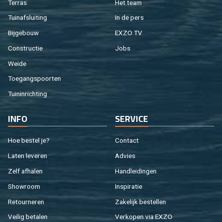
Ter­ras
Het team
Tuin­af­slui­ting
In de pers
Bij­ge­bouw
EXZO TV
Con­struc­tie
Jobs
Weide
Toe­gangs­poor­ten
Tuin­in­rich­ting
INFO
SER­VI­CE
Hoe be­stel je?
Con­tact
Laten le­ve­ren
Ad­vies
Zelf af­ha­len
Hand­lei­din­gen
Show­room
In­spi­ra­tie
Re­tour­ne­ren
Za­ke­lijk be­stel­len
Vei­lig be­ta­len
Ver­ko­pen via EXZO