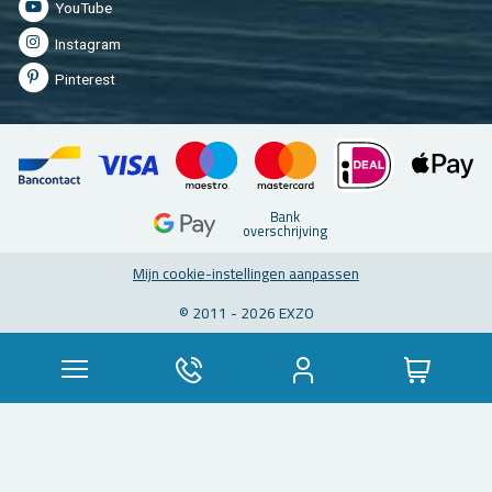
You­Tu­be
In­st­agram
Pin­te­rest
Bank
over­schrij­ving
Mijn coo­kie-in­stel­lin­gen aan­pas­sen
© 2011 - 2026 EXZO