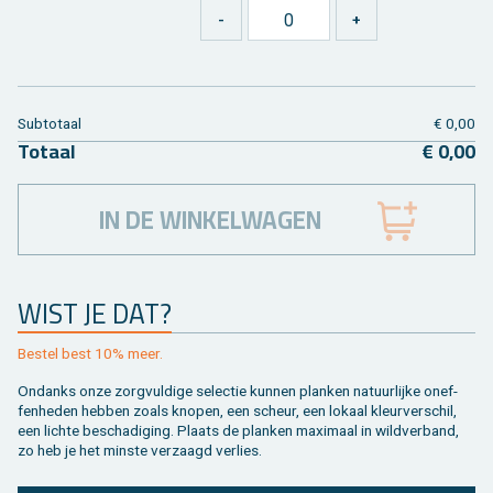
Sub­to­taal
€ 0,00
To­taal
€ 0,00
IN DE WINKELWAGEN
WIST JE DAT?
Be­stel best 10% meer.
On­danks onze zorg­vul­di­ge se­lec­tie kun­nen plan­ken na­tuur­lij­ke on­ef­
fen­he­den heb­ben zoals kno­pen, een scheur, een lo­kaal kleur­ver­schil,
een lich­te be­scha­di­ging. Plaats de plan­ken maxi­maal in wild­ver­band,
zo heb je het min­ste ver­zaagd ver­lies.