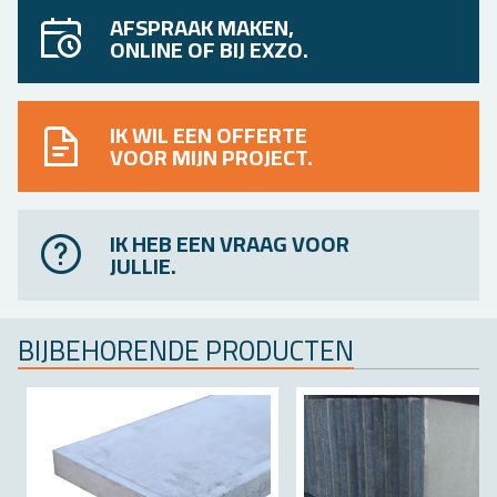
AFSPRAAK MAKEN,
ONLINE OF BIJ EXZO.
IK WIL EEN OFFERTE
VOOR MIJN PROJECT.
IK HEB EEN VRAAG VOOR
JULLIE.
BIJ­BE­HO­REN­DE PRO­DUC­TEN