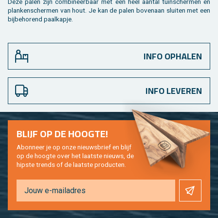
Deze palen zijn com­bi­neer­baar met een heel aan­tal tuin­scher­men en
plan­ken­scher­men van hout. Je kan de palen bo­ven­aan slui­ten met een
bij­be­ho­rend paal­kap­je.
INFO OPHALEN
INFO LEVEREN
BLIJF OP DE HOOG­TE!
Abon­neer je op onze nieuws­brief en blijf
op de hoog­te over het laat­ste nieuws, de
hip­s­te trends of de laat­ste pro­duc­ten.