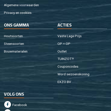
Al­ge­me­ne voor­waar­den
Pri­va­cy en coo­kies
ONS GAMMA
AC­TIES
Hout­soor­ten
Vaste Lage Prijs
Steen­soor­ten
OP = OP
Bouw­ma­te­ri­a­len
Out­let
TUIN­ZOT?!
Cou­pon­co­des
Word sei­zoens­ko­ning
EXZO BV
VOLG ONS
Fa­cebook