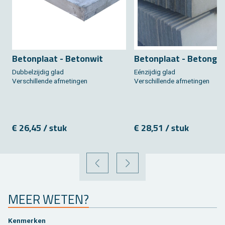
Be­ton­plaat - Be­ton­wit
Be­ton­plaat - Be­tongrij
Dub­bel­zij­dig glad
Eénzij­dig glad
Ver­schil­len­de af­me­tin­gen
Ver­schil­len­de af­me­tin­gen
€ 26,45 / stuk
€ 28,51 / stuk
VORIGE
VOLGENDE
MEER WETEN?
Ken­mer­ken