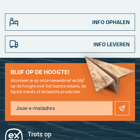
INFO OPHALEN
INFO LEVEREN
BLIJF OP DE HOOG­TE!
Abon­neer je op onze nieuws­brief en blijf
op de hoog­te over het laat­ste nieuws, de
hip­s­te trends of de laat­ste pro­duc­ten.