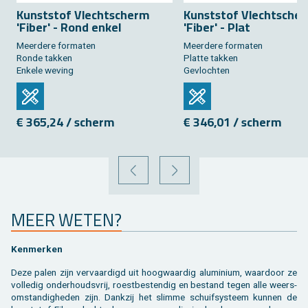
Kunst­stof Vlecht­scherm
Kunst­stof Vlecht­sche
'Fiber' - Rond enkel
'Fiber' - Plat
Meer­de­re for­ma­ten
Meer­de­re for­ma­ten
Ronde tak­ken
Plat­te tak­ken
En­ke­le we­ving
Ge­vloch­ten
€ 365,24 / scherm
€ 346,01 / scherm
VORIGE
VOLGENDE
MEER WETEN?
Ken­mer­ken
Deze palen zijn ver­vaar­digd uit hoog­waar­dig alu­mi­ni­um, waar­door ze
vol­le­dig on­der­houds­vrij, roest­be­sten­dig en be­stand tegen alle weers­
om­stan­dig­he­den zijn. Dank­zij het slim­me schuif­sys­teem kun­nen de