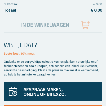
Sub­to­taal
€ 0,00
To­taal
€ 0,00
IN DE WINKELWAGEN
WIST JE DAT?
Be­stel best 10% meer.
On­danks onze zorg­vul­di­ge se­lec­tie kun­nen plan­ken na­tuur­lij­ke on­ef­
fen­he­den heb­ben zoals kno­pen, een scheur, een lo­kaal kleur­ver­schil,
een lich­te be­scha­di­ging. Plaats de plan­ken maxi­maal in wild­ver­band,
zo heb je het min­ste ver­zaagd ver­lies.
AFSPRAAK MAKEN,
ONLINE OF BIJ EXZO.