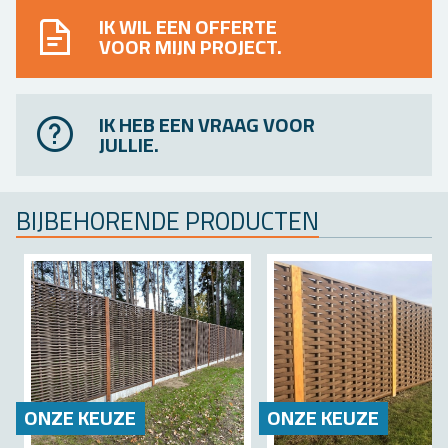
IK WIL EEN OFFERTE
VOOR MIJN PROJECT.
IK HEB EEN VRAAG VOOR
JULLIE.
BIJ­BE­HO­REN­DE PRO­DUC­TEN
ONZE KEUZE
ONZE KEUZE