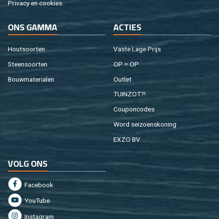
Pri­va­cy en coo­kies
ONS GAMMA
AC­TIES
Hout­soor­ten
Vaste Lage Prijs
Steen­soor­ten
OP = OP
Bouw­ma­te­ri­a­len
Out­let
TUIN­ZOT?!
Cou­pon­co­des
Word sei­zoens­ko­ning
EXZO BV
VOLG ONS
Fa­cebook
You­Tu­be
In­st­agram