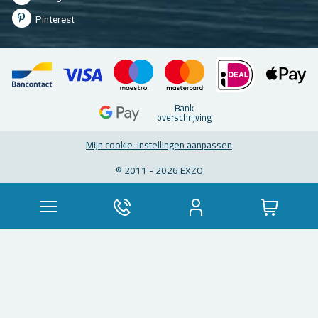
Pin­te­rest
Bank
over­schrij­ving
Mijn coo­kie-in­stel­lin­gen aan­pas­sen
© 2011 - 2026 EXZO