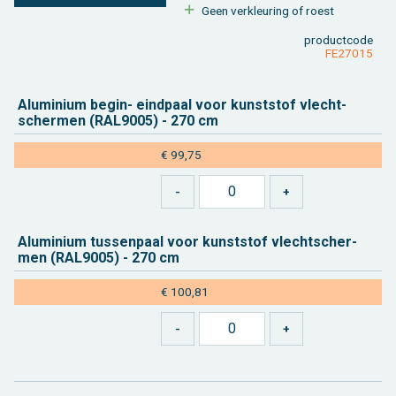
Geen ver­kleu­ring of roest
product­code
FE27015
Alu­mi­ni­um begin- eind­paal voor kunst­stof vlecht­
scher­men (RAL9005) - 270 cm
€ 99,75
Alu­mi­ni­um tus­sen­paal voor kunst­stof vlecht­scher­
men (RAL9005) - 270 cm
€ 100,81