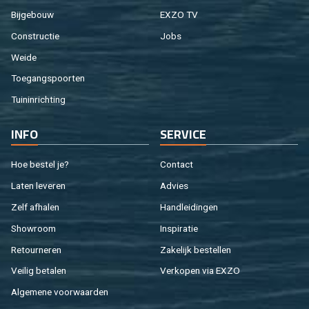
Bij­ge­bouw
EXZO TV
Con­struc­tie
Jobs
Weide
Toe­gangs­poor­ten
Tuin­in­rich­ting
INFO
SER­VI­CE
Hoe be­stel je?
Con­tact
Laten le­ve­ren
Ad­vies
Zelf af­ha­len
Hand­lei­din­gen
Show­room
In­spi­ra­tie
Re­tour­ne­ren
Za­ke­lijk be­stel­len
Vei­lig be­ta­len
Ver­ko­pen via EXZO
Al­ge­me­ne voor­waar­den