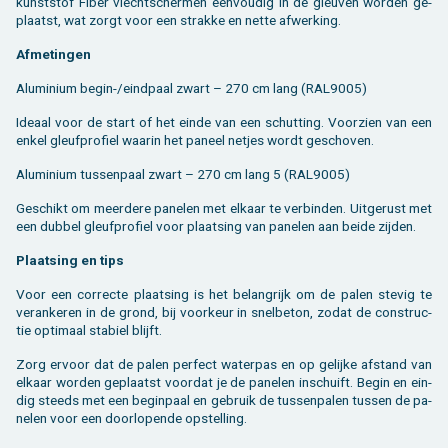
kunst­stof Fiber vlecht­scher­men een­vou­dig in de gleu­ven wor­den ge­
plaatst, wat zorgt voor een strak­ke en nette af­wer­king.
Af­me­tin­gen
Alu­mi­ni­um begin-/eind­paal zwart – 270 cm lang (RAL9005)
Ide­aal voor de start of het einde van een schut­ting. Voor­zien van een
enkel gleuf­pro­fiel waar­in het pa­neel net­jes wordt ge­scho­ven.
Alu­mi­ni­um tus­sen­paal zwart – 270 cm lang 5 (RAL9005)
Ge­schikt om meer­de­re pa­ne­len met el­kaar te ver­bin­den. Uit­ge­rust met
een dub­bel gleuf­pro­fiel voor plaat­sing van pa­ne­len aan beide zij­den.
Plaat­sing en tips
Voor een cor­rec­te plaat­sing is het be­lang­rijk om de palen ste­vig te
ver­an­ke­ren in de grond, bij voor­keur in snel­be­ton, zodat de con­struc­
tie op­ti­maal sta­biel blijft.
Zorg er­voor dat de palen per­fect wa­ter­pas en op ge­lij­ke af­stand van
el­kaar wor­den ge­plaatst voor­dat je de pa­ne­len in­schuift. Begin en ein­
dig steeds met een be­gin­paal en ge­bruik de tus­sen­pa­len tus­sen de pa­
ne­len voor een door­lo­pen­de op­stel­ling.