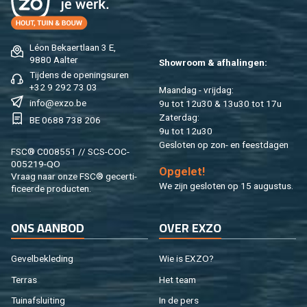
Léon Be­kaert­laan 3 E,
9880 Aal­ter
Show­room & af­ha­lin­gen:
Tij­dens de ope­nings­uren
+32 9 292 73 03
Maan­dag - vrij­dag:
info@​exzo.​be
9u tot 12u30 & 13u30 tot 17u
Za­ter­dag:
BE 0688 738 206
9u tot 12u30
Ge­slo­ten op zon- en feest­da­gen
FSC® C008551 // SCS-COC-
005219-QO
Op­ge­let!
Vraag naar onze FSC® ge­cer­ti­
We zijn ge­slo­ten op 15 au­gus­tus.
fi­ceer­de pro­duc­ten.
ONS AAN­BOD
OVER EXZO
Ge­vel­be­kle­ding
Wie is EXZO?
Ter­ras
Het team
Tuin­af­slui­ting
In de pers