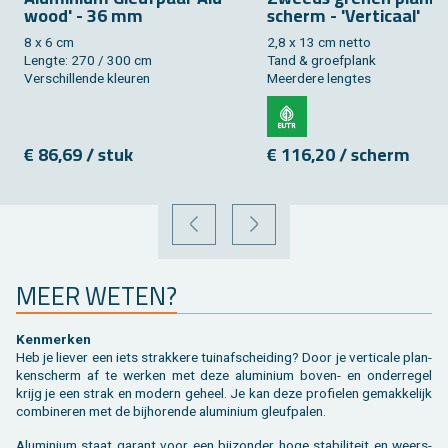
wood' - 36 mm
scherm - 'Ver­ti­caal'
8 x 6 cm
2,8 x 13 cm netto
Leng­te: 270 / 300 cm
Tand & groef­plank
Ver­schil­len­de kleu­ren
Meer­de­re leng­tes
€ 86,69 / stuk
€ 116,20 / scherm
VORIGE
VOLGENDE
MEER WETEN?
Ken­mer­ken
Heb je lie­ver een iets strak­ke­re tuin­af­schei­ding? Door je ver­ti­ca­le plan­
ken­scherm af te wer­ken met deze alu­mi­ni­um boven- en on­der­re­gel
krijg je een strak en mo­dern ge­heel. Je kan deze pro­fie­len ge­mak­ke­lijk
com­bi­ne­ren met de bij­ho­ren­de alu­mi­ni­um gleuf­pa­len.
Alu­mi­ni­um staat ga­rant voor een bij­zon­der hoge sta­bi­li­teit en weers­