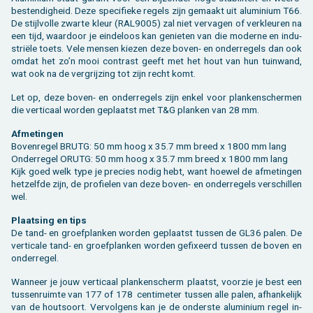
be­sten­dig­heid. Deze spe­ci­fie­ke re­gels zijn ge­maakt uit alu­mi­ni­um T66.
De stijl­vol­le zwar­te kleur (RAL9005) zal niet ver­va­gen of ver­kleu­ren na
een tijd, waar­door je ein­de­loos kan ge­nie­ten van die mo­der­ne en in­du­
striële toets. Vele men­sen kie­zen deze boven- en on­der­re­gels dan ook
omdat het zo’n mooi con­trast geeft met het hout van hun tuin­wand,
wat ook na de ver­grij­zing tot zijn recht komt.
Let op, deze boven- en on­der­re­gels zijn enkel voor plan­ken­scher­men
die ver­ti­caal wor­den ge­plaatst met T&G plan­ken van 28 mm.
Af­me­tin­gen
Bo­ven­re­gel BRUTG: 50 mm hoog x 35.7 mm breed x 1800 mm lang
On­der­re­gel ORUTG: 50 mm hoog x 35.7 mm breed x 1800 mm lang
Kijk goed welk type je pre­cies nodig hebt, want hoe­wel de af­me­tin­gen
het­zelf­de zijn, de pro­fie­len van deze boven- en on­der­re­gels ver­schil­len
wel.
Plaat­sing en tips
De tand- en groef­plan­ken wor­den ge­plaatst tus­sen de GL36 palen. De
ver­ti­ca­le tand- en groef­plan­ken wor­den ge­fixeerd tus­sen de boven en
on­der­re­gel.
Wan­neer je jouw ver­ti­caal plan­ken­scherm plaatst, voor­zie je best een
tus­sen­ruim­te van 177 of 178 cen­ti­me­ter tus­sen alle palen, af­han­ke­lijk
van de hout­soort. Ver­vol­gens kan je de on­der­ste alu­mi­ni­um regel in­