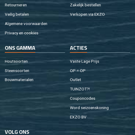
Re­tour­ne­ren
Za­ke­lijk be­stel­len
Vei­lig be­ta­len
Ver­ko­pen via EXZO
Al­ge­me­ne voor­waar­den
Pri­va­cy en coo­kies
ONS GAMMA
AC­TIES
Hout­soor­ten
Vaste Lage Prijs
Steen­soor­ten
OP = OP
Bouw­ma­te­ri­a­len
Out­let
TUIN­ZOT?!
Cou­pon­co­des
Word sei­zoens­ko­ning
EXZO BV
VOLG ONS