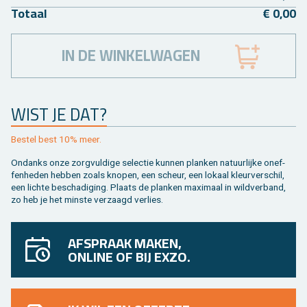
To­taal
€ 0,00
IN DE WINKELWAGEN
WIST JE DAT?
Be­stel best 10% meer.
On­danks onze zorg­vul­di­ge se­lec­tie kun­nen plan­ken na­tuur­lij­ke on­ef­
fen­he­den heb­ben zoals kno­pen, een scheur, een lo­kaal kleur­ver­schil,
een lich­te be­scha­di­ging. Plaats de plan­ken maxi­maal in wild­ver­band,
zo heb je het min­ste ver­zaagd ver­lies.
AFSPRAAK MAKEN,
ONLINE OF BIJ EXZO.