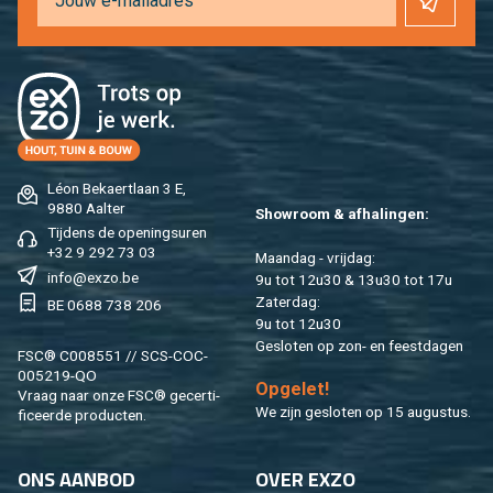
Léon Be­kaert­laan 3 E,
9880 Aal­ter
Show­room & af­ha­lin­gen:
Tij­dens de ope­nings­uren
+32 9 292 73 03
Maan­dag - vrij­dag:
info@​exzo.​be
9u tot 12u30 & 13u30 tot 17u
Za­ter­dag:
BE 0688 738 206
9u tot 12u30
Ge­slo­ten op zon- en feest­da­gen
FSC® C008551 // SCS-COC-
005219-QO
Op­ge­let!
Vraag naar onze FSC® ge­cer­ti­
We zijn ge­slo­ten op 15 au­gus­tus.
fi­ceer­de pro­duc­ten.
ONS AAN­BOD
OVER EXZO