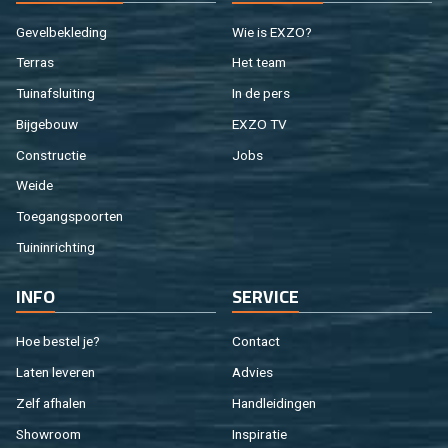
Ge­vel­be­kle­ding
Wie is EXZO?
Ter­ras
Het team
Tuin­af­slui­ting
In de pers
Bij­ge­bouw
EXZO TV
Con­struc­tie
Jobs
Weide
Toe­gangs­poor­ten
Tuin­in­rich­ting
INFO
SER­VI­CE
Hoe be­stel je?
Con­tact
Laten le­ve­ren
Ad­vies
Zelf af­ha­len
Hand­lei­din­gen
Show­room
In­spi­ra­tie