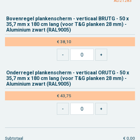
AD21283
Bo­ven­re­gel plan­ken­scherm - ver­ti­caal BRUTG - 50 x
35,7 mm x 180 cm lang (voor T&G plan­ken 28 mm) -
Alu­mi­ni­um zwart (RAL9005)
€ 38,10
On­der­re­gel plan­ken­scherm - ver­ti­caal ORUTG - 50 x
35,7 mm x 180 cm lang (voor T&G plan­ken 28 mm) -
Alu­mi­ni­um zwart (RAL9005)
€ 43,75
Sub­to­taal
€ 0,00