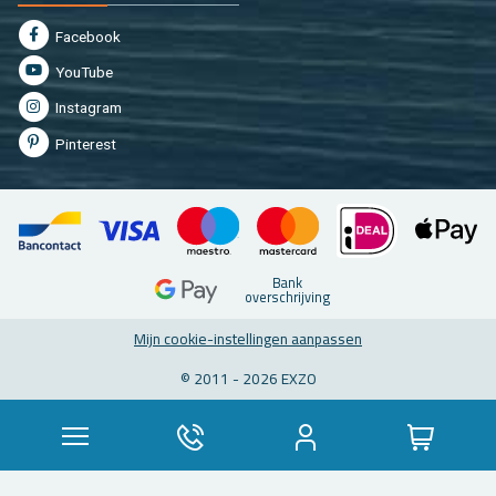
Fa­cebook
You­Tu­be
In­st­agram
Pin­te­rest
Bank
over­schrij­ving
Mijn coo­kie-in­stel­lin­gen aan­pas­sen
© 2011 - 2026 EXZO