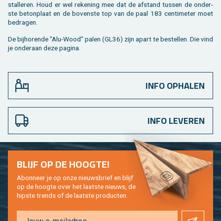
stal­le­ren. Houd er wel re­ke­ning mee dat de af­stand tus­sen de on­der­
ste be­ton­plaat en de bo­ven­ste top van de paal 183 cen­ti­me­ter moet
be­dra­gen.
De bij­ho­ren­de "Alu-Wood" palen (GL36) zijn apart te be­stel­len. Die vind
je on­der­aan deze pa­gi­na.
INFO OPHALEN
INFO LEVEREN
BLIJF OP DE HOOG­TE!
Abon­neer je op onze nieuws­brief en blijf
op de hoog­te over het laat­ste nieuws, de
hip­s­te trends of de laat­ste pro­duc­ten.