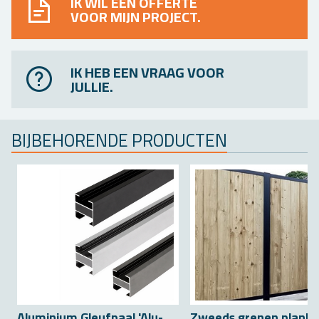
IK WIL EEN OFFERTE
VOOR MIJN PROJECT.
IK HEB EEN VRAAG VOOR
JULLIE.
BIJ­BE­HO­REN­DE PRO­DUC­TEN
Alu­mi­ni­um Gleuf­paal 'Alu-
Zweeds gre­nen plan­k