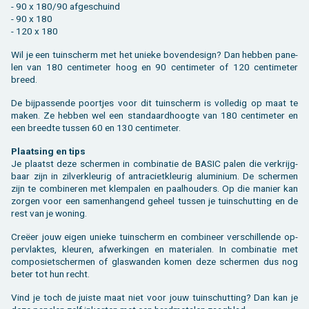
- 90 x 180/90 af­ge­schuind
- 90 x 180
- 120 x 180
Wil je een tuin­scherm met het unie­ke bo­ven­de­sign? Dan heb­ben pa­ne­
len van 180 cen­ti­me­ter hoog en 90 cen­ti­me­ter of 120 cen­ti­me­ter
breed.
De bij­pas­sen­de poort­jes voor dit tuin­scherm is vol­le­dig op maat te
maken. Ze heb­ben wel een stan­daard­hoog­te van 180 cen­ti­me­ter en
een breed­te tus­sen 60 en 130 cen­ti­me­ter.
Plaat­sing en tips
Je plaatst deze scher­men in com­bi­na­tie de BASIC palen die ver­krijg­
baar zijn in zil­ver­kleu­rig of an­tra­ciet­kleu­rig alu­mi­ni­um. De scher­men
zijn te com­bi­ne­ren met klem­pa­len en paal­hou­ders. Op die ma­nier kan
zor­gen voor een sa­men­han­gend ge­heel tus­sen je tuin­schut­ting en de
rest van je wo­ning.
Creëer jouw eigen unie­ke tuin­scherm en com­bi­neer ver­schil­len­de op­
per­vlak­tes, kleu­ren, af­wer­kin­gen en ma­te­ri­a­len. In com­bi­na­tie met
com­po­siet­scher­men of glas­wan­den komen deze scher­men dus nog
beter tot hun recht.
Vind je toch de juis­te maat niet voor jouw tuin­schut­ting? Dan kan je