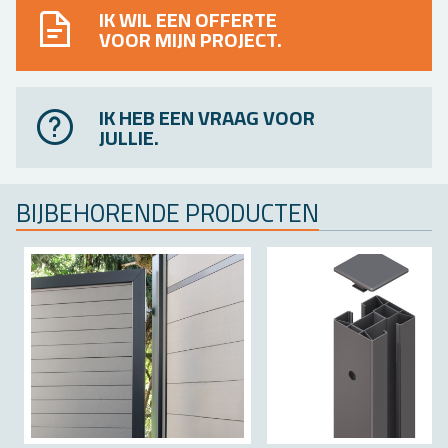
IK WIL EEN OFFERTE
VOOR MIJN PROJECT.
IK HEB EEN VRAAG VOOR
JULLIE.
BIJ­BE­HO­REN­DE PRO­DUC­TEN