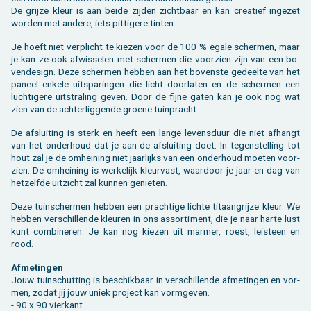
De grij­ze kleur is aan beide zij­den zicht­baar en kan cre­a­tief in­ge­zet
wor­den met an­de­re, iets pit­ti­ge­re tin­ten.
Je hoeft niet ver­plicht te kie­zen voor de 100 % egale scher­men, maar
je kan ze ook af­wis­se­len met scher­men die voor­zien zijn van een bo­
ven­de­sign. Deze scher­men heb­ben aan het bo­ven­ste ge­deel­te van het
pa­neel en­ke­le uit­spa­rin­gen die licht door­la­ten en de scher­men een
luch­ti­ge­re uit­stra­ling geven. Door de fijne gaten kan je ook nog wat
zien van de ach­ter­lig­gen­de groe­ne tuin­pracht.
De af­slui­ting is sterk en heeft een lange le­vens­duur die niet af­hangt
van het on­der­houd dat je aan de af­slui­ting doet. In te­gen­stel­ling tot
hout zal je de om­hei­ning niet jaar­lijks van een on­der­houd moe­ten voor­
zien. De om­hei­ning is wer­ke­lijk kleur­vast, waar­door je jaar en dag van
het­zelf­de uit­zicht zal kun­nen ge­nie­ten.
Deze tuin­scher­men heb­ben een prach­ti­ge lich­te ti­taan­grij­ze kleur. We
heb­ben ver­schil­len­de kleu­ren in ons as­sor­ti­ment, die je naar harte lust
kunt com­bi­ne­ren. Je kan nog kie­zen uit mar­mer, roest, lei­steen en
rood.
Af­me­tin­gen
Jouw tuin­schut­ting is be­schik­baar in ver­schil­len­de af­me­tin­gen en vor­
men, zodat jij jouw uniek pro­ject kan vorm­ge­ven.
- 90 x 90 vier­kant