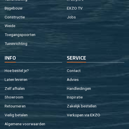
Bij­ge­bouw
EXZO TV
Con­struc­tie
Jobs
Weide
Toe­gangs­poor­ten
Tuin­in­rich­ting
INFO
SER­VI­CE
Hoe be­stel je?
Con­tact
Laten le­ve­ren
Ad­vies
Zelf af­ha­len
Hand­lei­din­gen
Show­room
In­spi­ra­tie
Re­tour­ne­ren
Za­ke­lijk be­stel­len
Vei­lig be­ta­len
Ver­ko­pen via EXZO
Al­ge­me­ne voor­waar­den