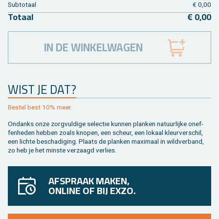
Sub­to­taal
€ 0,00
To­taal
€ 0,00
IN DE WINKELWAGEN
WIST JE DAT?
Be­stel best 10% meer.
On­danks onze zorg­vul­di­ge se­lec­tie kun­nen plan­ken na­tuur­lij­ke on­ef­
fen­he­den heb­ben zoals kno­pen, een scheur, een lo­kaal kleur­ver­schil,
een lich­te be­scha­di­ging. Plaats de plan­ken maxi­maal in wild­ver­band,
zo heb je het min­ste ver­zaagd ver­lies.
AFSPRAAK MAKEN,
ONLINE OF BIJ EXZO.