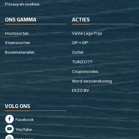
Pri­va­cy en coo­kies
ONS GAMMA
AC­TIES
Hout­soor­ten
Vaste Lage Prijs
Steen­soor­ten
OP = OP
Bouw­ma­te­ri­a­len
Out­let
TUIN­ZOT?!
Cou­pon­co­des
Word sei­zoens­ko­ning
EXZO BV
VOLG ONS
Fa­cebook
You­Tu­be