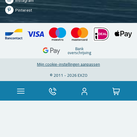
In­st­agram
Pin­te­rest
Bank
over­schrij­ving
Mijn coo­kie-in­stel­lin­gen aan­pas­sen
© 2011 - 2026 EXZO