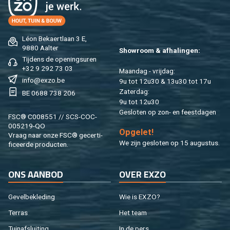
Léon Be­kaert­laan 3 E,
9880 Aal­ter
Show­room & af­ha­lin­gen:
Tij­dens de ope­nings­uren
+32 9 292 73 03
Maan­dag - vrij­dag:
info@​exzo.​be
9u tot 12u30 & 13u30 tot 17u
Za­ter­dag:
BE 0688 738 206
9u tot 12u30
Ge­slo­ten op zon- en feest­da­gen
FSC® C008551 // SCS-COC-
005219-QO
Op­ge­let!
Vraag naar onze FSC® ge­cer­ti­
We zijn ge­slo­ten op 15 au­gus­tus.
fi­ceer­de pro­duc­ten.
ONS AAN­BOD
OVER EXZO
Ge­vel­be­kle­ding
Wie is EXZO?
Ter­ras
Het team
Tuin­af­slui­ting
In de pers