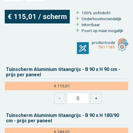
100% zicht­dicht
€ 115,01 / scherm
On­der­houds­vrien­de­lijk
In­kort­baar
Poort op maat mo­ge­lijk
product­code
TN11785
Tuin­scherm Alu­mi­ni­um ti­taan­grijs - B 90 x H 90 cm -
prijs per pa­neel
€ 115,01
Tuin­scherm Alu­mi­ni­um ti­taan­grijs - B 90 x H 180/90
cm - prijs per pa­neel
€ 189,01