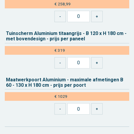
€ 258,99
Tuin­scherm Alu­mi­ni­um ti­taan­grijs - B 120 x H 180 cm -
met bo­ven­de­sign - prijs per pa­neel
€ 319
Maat­werk­poort Alu­mi­ni­um - maxi­ma­le af­me­tin­gen B
60 - 130 x H 180 cm - prijs per poort
€ 1029