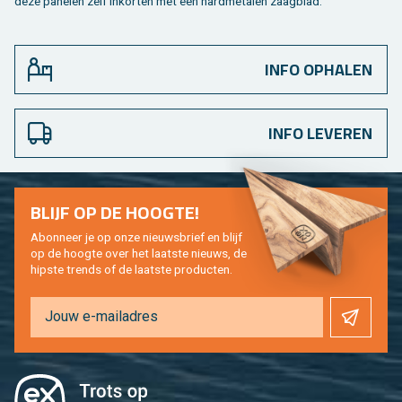
deze pa­ne­len zelf in­kor­ten met een hard­me­ta­len zaag­blad.
INFO OPHALEN
INFO LEVEREN
BLIJF OP DE HOOG­TE!
Abon­neer je op onze nieuws­brief en blijf
op de hoog­te over het laat­ste nieuws, de
hip­s­te trends of de laat­ste pro­duc­ten.