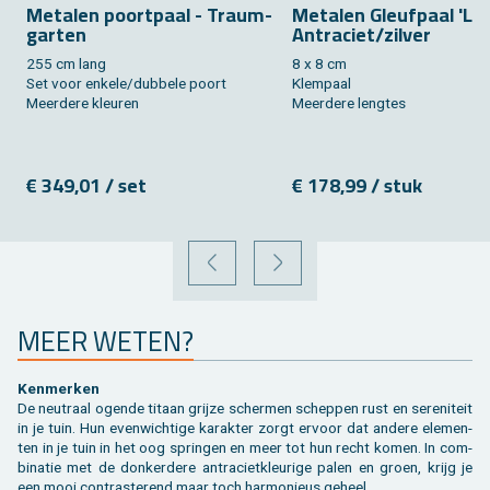
Me­ta­len poort­paal - Traum­
Me­ta­len Gleuf­paal 'Lux
gar­ten
An­tra­ciet/zil­ver
255 cm lang
8 x 8 cm
Set voor en­ke­le/dub­be­le poort
Klem­paal
Meer­de­re kleu­ren
Meer­de­re leng­tes
€ 349,01 / set
€ 178,99 / stuk
VORIGE
VOLGENDE
MEER WETEN?
Ken­mer­ken
De neu­traal ogen­de ti­taan grij­ze scher­men schep­pen rust en se­re­ni­teit
in je tuin. Hun even­wich­ti­ge ka­rak­ter zorgt er­voor dat an­de­re ele­men­
ten in je tuin in het oog sprin­gen en meer tot hun recht komen. In com­
bi­na­tie met de don­ker­de­re an­tra­ciet­kleu­ri­ge palen en groen, krijg je
een mooi con­tras­te­rend maar toch har­mo­ni­eus ge­heel.