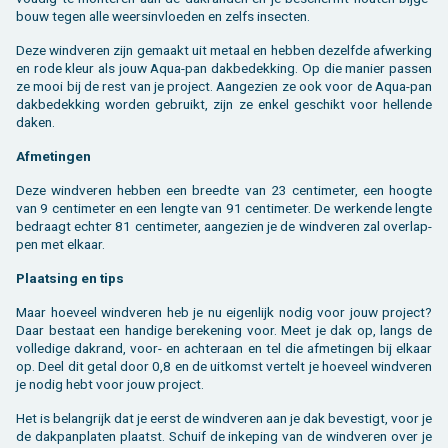
bouw tegen alle weers­in­vloe­den en zelfs in­sec­ten.
Deze wind­ve­ren zijn ge­maakt uit me­taal en heb­ben de­zelf­de af­wer­king
en rode kleur als jouw Aqua-pan dak­be­dek­king. Op die ma­nier pas­sen
ze mooi bij de rest van je pro­ject. Aan­ge­zien ze ook voor de Aqua-pan
dak­be­dek­king wor­den ge­bruikt, zijn ze enkel ge­schikt voor hel­len­de
daken.
Af­me­tin­gen
Deze wind­ve­ren heb­ben een breed­te van 23 cen­ti­me­ter, een hoog­te
van 9 cen­ti­me­ter en een leng­te van 91 cen­ti­me­ter. De wer­ken­de leng­te
be­draagt ech­ter 81 cen­ti­me­ter, aan­ge­zien je de wind­ve­ren zal over­lap­
pen met el­kaar.
Plaat­sing en tips
Maar hoe­veel wind­ve­ren heb je nu ei­gen­lijk nodig voor jouw pro­ject?
Daar be­staat een han­di­ge be­re­ke­ning voor. Meet je dak op, langs de
vol­le­di­ge dak­rand, voor- en ach­ter­aan en tel die af­me­tin­gen bij el­kaar
op. Deel dit getal door 0,8 en de uit­komst ver­telt je hoe­veel wind­ve­ren
je nodig hebt voor jouw pro­ject.
Het is be­lang­rijk dat je eerst de wind­ve­ren aan je dak be­ves­tigt, voor je
de dak­pan­pla­ten plaatst. Schuif de in­ke­ping van de wind­ve­ren over je