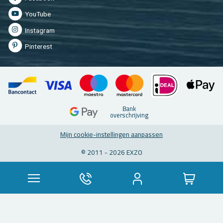
You­Tu­be
In­st­agram
Pin­te­rest
Bank
over­schrij­ving
Mijn coo­kie-in­stel­lin­gen aan­pas­sen
© 2011 - 2026 EXZO