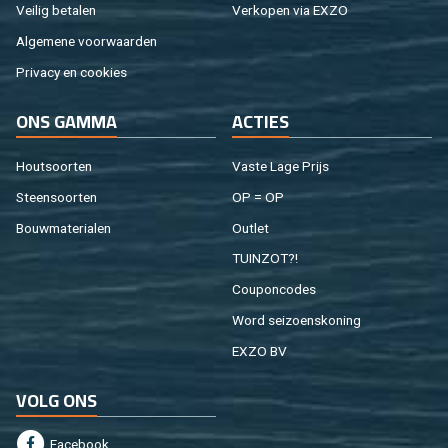
Vei­lig be­ta­len
Ver­ko­pen via EXZO
Al­ge­me­ne voor­waar­den
Pri­va­cy en coo­kies
ONS GAMMA
AC­TIES
Hout­soor­ten
Vaste Lage Prijs
Steen­soor­ten
OP = OP
Bouw­ma­te­ri­a­len
Out­let
TUIN­ZOT?!
Cou­pon­co­des
Word sei­zoens­ko­ning
EXZO BV
VOLG ONS
Fa­cebook