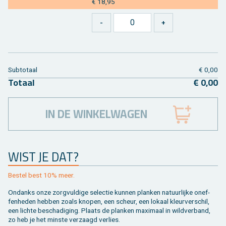
€ 18,95
Sub­to­taal
€ 0,00
To­taal
€ 0,00
IN DE WINKELWAGEN
WIST JE DAT?
Be­stel best 10% meer.
On­danks onze zorg­vul­di­ge se­lec­tie kun­nen plan­ken na­tuur­lij­ke on­ef­
fen­he­den heb­ben zoals kno­pen, een scheur, een lo­kaal kleur­ver­schil,
een lich­te be­scha­di­ging. Plaats de plan­ken maxi­maal in wild­ver­band,
zo heb je het min­ste ver­zaagd ver­lies.