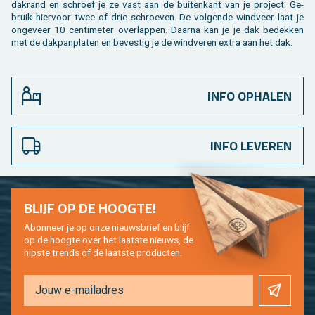
dak­rand en schroef je ze vast aan de bui­ten­kant van je pro­ject. Ge­
bruik hier­voor twee of drie schroe­ven. De vol­gen­de wind­veer laat je
on­ge­veer 10 cen­ti­me­ter over­lap­pen. Daar­na kan je je dak be­dek­ken
met de dak­pan­pla­ten en be­ves­tig je de wind­ve­ren extra aan het dak.
INFO OPHALEN
INFO LEVEREN
BLIJF OP DE HOOG­TE!
Abon­neer je op onze nieuws­brief en blijf
op de hoog­te over het laat­ste nieuws, de
hip­s­te trends of de laat­ste pro­duc­ten.