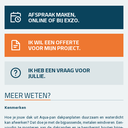
AFSPRAAK MAKEN,
ONLINE OF BIJ EXZO.
IK WIL EEN OFFERTE
VOOR MIJN PROJECT.
IK HEB EEN VRAAG VOOR
JULLIE.
MEER WETEN?
Ken­mer­ken
Hoe je jouw dak uit Aqua-pan dak­pan­pla­ten duur­zaam en wa­ter­dicht
kan af­wer­ken? Dat doe je met de bij­pas­sen­de, me­ta­len wind­ve­ren. Een­
vou­dig te mon­te­ren aan de dak­ran­den en je be­schermt hou­ten bij­ge­