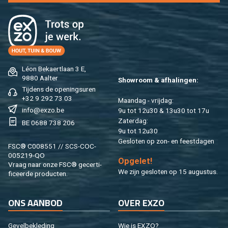
Léon Be­kaert­laan 3 E,
9880 Aal­ter
Show­room & af­ha­lin­gen:
Tij­dens de ope­nings­uren
+32 9 292 73 03
Maan­dag - vrij­dag:
info@​exzo.​be
9u tot 12u30 & 13u30 tot 17u
Za­ter­dag:
BE 0688 738 206
9u tot 12u30
Ge­slo­ten op zon- en feest­da­gen
FSC® C008551 // SCS-COC-
005219-QO
Op­ge­let!
Vraag naar onze FSC® ge­cer­ti­
We zijn ge­slo­ten op 15 au­gus­tus.
fi­ceer­de pro­duc­ten.
ONS AAN­BOD
OVER EXZO
Ge­vel­be­kle­ding
Wie is EXZO?