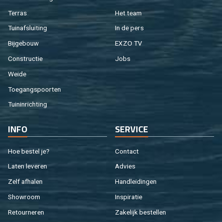
Ter­ras
Het team
Tuin­af­slui­ting
In de pers
Bij­ge­bouw
EXZO TV
Con­struc­tie
Jobs
Weide
Toe­gangs­poor­ten
Tuin­in­rich­ting
INFO
SER­VI­CE
Hoe be­stel je?
Con­tact
Laten le­ve­ren
Ad­vies
Zelf af­ha­len
Hand­lei­din­gen
Show­room
In­spi­ra­tie
Re­tour­ne­ren
Za­ke­lijk be­stel­len