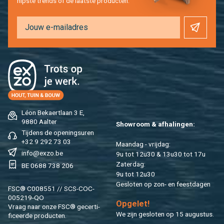
hip­s­te trends of de laat­ste pro­duc­ten.
Léon Be­kaert­laan 3 E,
9880 Aal­ter
Show­room & af­ha­lin­gen:
Tij­dens de ope­nings­uren
+32 9 292 73 03
Maan­dag - vrij­dag:
info@​exzo.​be
9u tot 12u30 & 13u30 tot 17u
Za­ter­dag:
BE 0688 738 206
9u tot 12u30
Ge­slo­ten op zon- en feest­da­gen
FSC® C008551 // SCS-COC-
005219-QO
Op­ge­let!
Vraag naar onze FSC® ge­cer­ti­
We zijn ge­slo­ten op 15 au­gus­tus.
fi­ceer­de pro­duc­ten.