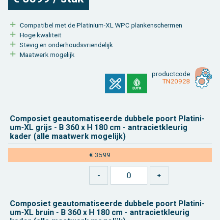
Com­pa­ti­bel met de Pla­ti­ni­um-XL WPC plan­ken­scher­men
Hoge kwa­li­teit
Ste­vig en on­der­houds­vrien­de­lijk
Maat­werk mo­ge­lijk
product­code
TN20928
Com­po­siet ge­au­to­ma­ti­seer­de dub­be­le poort Pla­ti­ni­
um-XL grijs - B 360 x H 180 cm - an­tra­ciet­kleu­rig
kader (alle maat­werk mo­ge­lijk)
€ 3599
Com­po­siet ge­au­to­ma­ti­seer­de dub­be­le poort Pla­ti­ni­
um-XL bruin - B 360 x H 180 cm - an­tra­ciet­kleu­rig