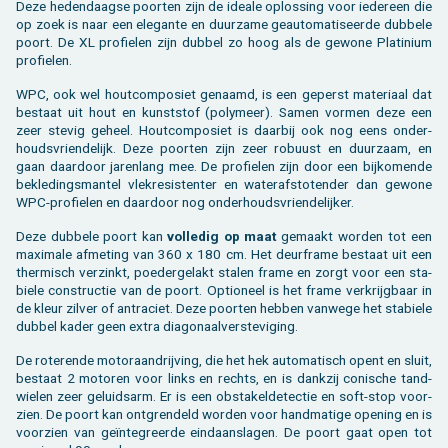
Deze he­den­daag­se poor­ten zijn de ide­a­le op­los­sing voor ie­der­een die
op zoek is naar een ele­gan­te en duur­za­me ge­au­to­ma­ti­seer­de dub­be­le
poort. De XL pro­fie­len zijn dub­bel zo hoog als de ge­wo­ne Pla­ti­ni­um
pro­fie­len.
WPC, ook wel hout­com­po­siet ge­naamd, is een ge­perst ma­te­ri­aal dat
be­staat uit hout en kunst­stof (po­ly­meer). Samen vor­men deze een
zeer ste­vig ge­heel. Hout­com­po­siet is daar­bij ook nog eens on­der­
houds­vrien­de­lijk. Deze poor­ten zijn zeer ro­buust en duur­zaam, en
gaan daar­door ja­ren­lang mee. De pro­fie­len zijn door een bij­ko­men­de
be­kle­dings­man­tel vle­kre­sis­ten­ter en wa­ter­af­sto­ten­der dan ge­wo­ne
WPC-pro­fie­len en daar­door nog on­der­houds­vrien­de­lij­ker.
Deze dub­be­le poort kan
vol­le­dig op maat
ge­maakt wor­den tot een
maxi­ma­le af­me­ting van 360 x 180 cm. Het deur­fra­me be­staat uit een
ther­misch ver­zinkt, poe­der­ge­lakt sta­len frame en zorgt voor een sta­
bie­le con­struc­tie van de poort. Op­ti­o­neel is het frame ver­krijg­baar in
de kleur zil­ver of an­tra­ciet. Deze poor­ten heb­ben van­we­ge het sta­bie­le
dub­bel kader geen extra dia­go­naal­ver­ste­vi­ging.
De ro­te­ren­de mo­toraan­drij­ving, die het hek au­to­ma­tisch opent en sluit,
be­staat 2 mo­to­ren voor links en rechts, en is dank­zij co­ni­sche tand­
wie­len zeer ge­luids­arm. Er is een ob­sta­kel­de­tec­tie en soft-stop voor­
zien. De poort kan ont­gren­deld wor­den voor hand­ma­ti­ge ope­ning en is
voor­zien van geïnte­greer­de ein­daan­sla­gen. De poort gaat open tot