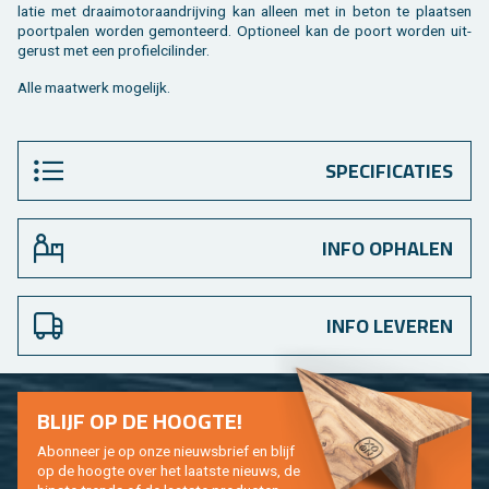
la­tie met draai­mo­toraan­drij­ving kan al­leen met in beton te plaat­sen
poort­pa­len wor­den ge­mon­teerd. Op­ti­o­neel kan de poort wor­den uit­
ge­rust met een pro­fiel­ci­lin­der.
Alle maat­werk mo­ge­lijk.
SPECIFICATIES
INFO OPHALEN
INFO LEVEREN
BLIJF OP DE HOOG­TE!
Abon­neer je op onze nieuws­brief en blijf
op de hoog­te over het laat­ste nieuws, de