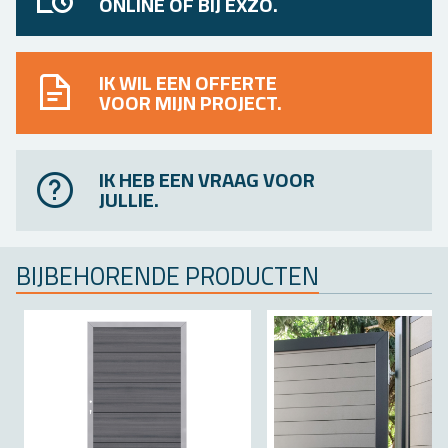
ONLINE OF BIJ EXZO.
IK WIL EEN OFFERTE
VOOR MIJN PROJECT.
IK HEB EEN VRAAG VOOR
JULLIE.
BIJ­BE­HO­REN­DE PRO­DUC­TEN