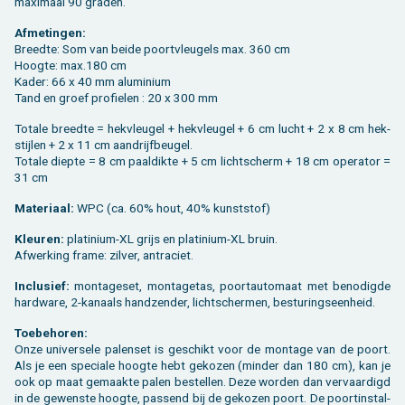
maxi­maal 90 gra­den.
Af­me­tin­gen:
Breed­te: Som van beide poort­vleu­gels max. 360 cm
Hoog­te: max.180 cm
Kader: 66 x 40 mm alu­mi­ni­um
Tand en groef pro­fie­len : 20 x 300 mm
To­ta­le breed­te = hek­vleu­gel + hek­vleu­gel + 6 cm lucht + 2 x 8 cm hek­
stij­len + 2 x 11 cm aan­drijf­beu­gel.
To­ta­le diep­te = 8 cm paal­dik­te + 5 cm licht­scherm + 18 cm ope­ra­tor =
31 cm
Ma­te­ri­aal:
WPC (ca. 60% hout, 40% kunst­stof)
Kleu­ren:
pla­ti­ni­um-XL grijs en pla­ti­ni­um-XL bruin.
Af­wer­king frame: zil­ver, an­tra­ciet.
In­clu­sief:
mon­ta­ge­set, mon­ta­ge­tas, poort­au­to­maat met be­no­dig­de
hard­wa­re, 2-ka­naals hand­zen­der, licht­scher­men, be­stu­rings­een­heid.
Toe­be­ho­ren:
Onze uni­ver­se­le pa­len­set is ge­schikt voor de mon­ta­ge van de poort.
Als je een spe­ci­a­le hoog­te hebt ge­ko­zen (min­der dan 180 cm), kan je
ook op maat ge­maak­te palen be­stel­len. Deze wor­den dan ver­vaar­digd
in de ge­wens­te hoog­te, pas­send bij de ge­ko­zen poort. De poort­in­stal­