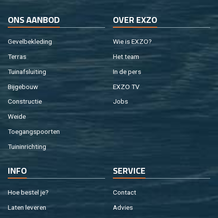
ONS AAN­BOD
OVER EXZO
Ge­vel­be­kle­ding
Wie is EXZO?
Ter­ras
Het team
Tuin­af­slui­ting
In de pers
Bij­ge­bouw
EXZO TV
Con­struc­tie
Jobs
Weide
Toe­gangs­poor­ten
Tuin­in­rich­ting
INFO
SER­VI­CE
Hoe be­stel je?
Con­tact
Laten le­ve­ren
Ad­vies