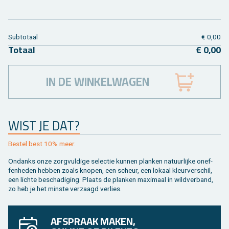
Sub­to­taal
€ 0,00
To­taal
€ 0,00
IN DE WINKELWAGEN
WIST JE DAT?
Be­stel best 10% meer.
On­danks onze zorg­vul­di­ge se­lec­tie kun­nen plan­ken na­tuur­lij­ke on­ef­
fen­he­den heb­ben zoals kno­pen, een scheur, een lo­kaal kleur­ver­schil,
een lich­te be­scha­di­ging. Plaats de plan­ken maxi­maal in wild­ver­band,
zo heb je het min­ste ver­zaagd ver­lies.
AFSPRAAK MAKEN,