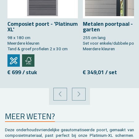
Com­po­siet poort - 'Pla­ti­num
Me­ta­len poort­paal - 
XL'
gar­ten
98 x 180 cm
255 cm lang
Meer­de­re kleu­ren
Set voor en­ke­le/dub­be­le poor
Tand & groef pro­fie­len 2 x 30 cm
Meer­de­re kleu­ren
€ 699 / stuk
€ 349,01 / set
VORIGE
VOLGENDE
MEER WETEN?
Deze on­der­houds­vrien­de­lij­ke ge­au­to­ma­ti­seer­de poort, ge­maakt van
com­po­siet­ma­te­ri­aal, past per­fect bij onze Pla­ti­ni­um-XL scher­men.