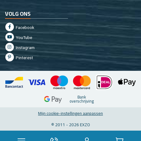
VOLG ONS
Fa­cebook
You­Tu­be
In­st­agram
Pin­te­rest
Bank
over­schrij­ving
Mijn coo­kie-in­stel­lin­gen aan­pas­sen
© 2011 - 2026 EXZO