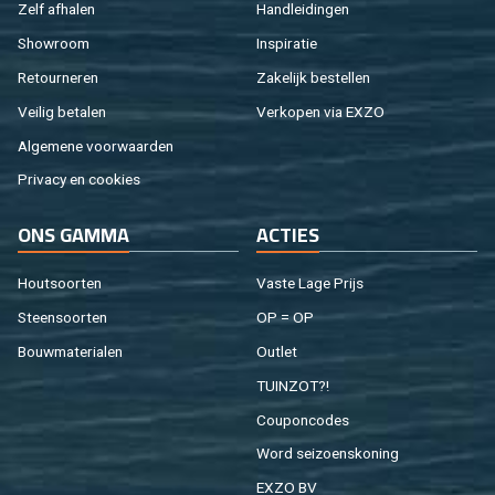
Zelf af­ha­len
Hand­lei­din­gen
Show­room
In­spi­ra­tie
Re­tour­ne­ren
Za­ke­lijk be­stel­len
Vei­lig be­ta­len
Ver­ko­pen via EXZO
Al­ge­me­ne voor­waar­den
Pri­va­cy en coo­kies
ONS GAMMA
AC­TIES
Hout­soor­ten
Vaste Lage Prijs
Steen­soor­ten
OP = OP
Bouw­ma­te­ri­a­len
Out­let
TUIN­ZOT?!
Cou­pon­co­des
Word sei­zoens­ko­ning
EXZO BV