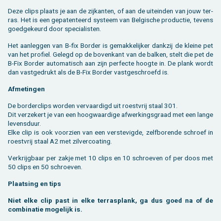
Deze clips plaats je aan de zij­kan­ten, of aan de uit­ein­den van jouw ter­
ras. Het is een ge­pa­ten­teerd sys­teem van Bel­gi­sche pro­duc­tie, te­vens
goed­ge­keurd door spe­ci­a­lis­ten.
Het aan­leg­gen van B-fix Bor­der is ge­mak­ke­lij­ker dank­zij de klei­ne pet
van het pro­fiel. Ge­legd op de bo­ven­kant van de bal­ken, stelt die pet de
B-Fix Bor­der au­to­ma­tisch aan zijn per­fec­te hoog­te in. De plank wordt
dan vast­ge­drukt als de B-Fix Bor­der vast­ge­schroefd is.
Af­me­tin­gen
De bor­der­clips wor­den ver­vaar­digd uit roest­vrij staal 301.
Dit ver­ze­kert je van een hoog­waar­di­ge af­wer­kings­graad met een lange
le­vens­duur.
Elke clip is ook voor­zien van een ver­ste­vig­de, zelf­bo­ren­de schroef in
roest­vrij staal A2 met zil­ver­coa­ting.
Ver­krijg­baar per zakje met 10 clips en 10 schroe­ven of per doos met
50 clips en 50 schroe­ven.
Plaat­sing en tips
Niet elke clip past in elke ter­ras­plank, ga dus goed na of de
com­bi­na­tie mo­ge­lijk is.