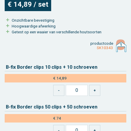
€ 14,89 / set
On­zicht­ba­re be­ves­ti­ging
Hoog­waar­di­ge af­wer­king
Ge­test op een waai­er van ver­schil­len­de hout­soor­ten
product­code
SK10343
B-fix Bor­der clips 10 clips + 10 schroe­ven
€ 14,89
B-fix Bor­der clips 50 clips + 50 schroe­ven
€ 74