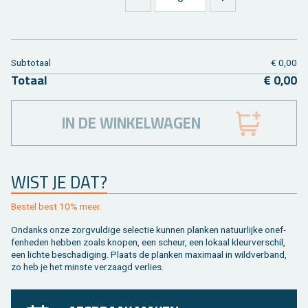
Sub­to­taal
€ 0,00
To­taal
€ 0,00
IN DE WINKELWAGEN
WIST JE DAT?
Be­stel best 10% meer.
On­danks onze zorg­vul­di­ge se­lec­tie kun­nen plan­ken na­tuur­lij­ke on­ef­
fen­he­den heb­ben zoals kno­pen, een scheur, een lo­kaal kleur­ver­schil,
een lich­te be­scha­di­ging. Plaats de plan­ken maxi­maal in wild­ver­band,
zo heb je het min­ste ver­zaagd ver­lies.