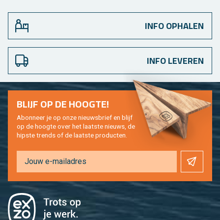
INFO OPHALEN
INFO LEVEREN
BLIJF OP DE HOOG­TE!
Abon­neer je op onze nieuws­brief en blijf
op de hoog­te over het laat­ste nieuws, de
hip­s­te trends of de laat­ste pro­duc­ten.