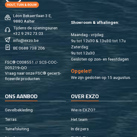
Léon Be­kaert­laan 3 E,
9880 Aal­ter
Show­room & af­ha­lin­gen:
Tij­dens de ope­nings­uren
+32 9 292 73 03
Maan­dag - vrij­dag:
info@​exzo.​be
9u tot 12u30 & 13u30 tot 17u
Za­ter­dag:
BE 0688 738 206
9u tot 12u30
Ge­slo­ten op zon- en feest­da­gen
FSC® C008551 // SCS-COC-
005219-QO
Op­ge­let!
Vraag naar onze FSC® ge­cer­ti­
We zijn ge­slo­ten op 15 au­gus­tus.
fi­ceer­de pro­duc­ten.
ONS AAN­BOD
OVER EXZO
Ge­vel­be­kle­ding
Wie is EXZO?
Ter­ras
Het team
Tuin­af­slui­ting
In de pers