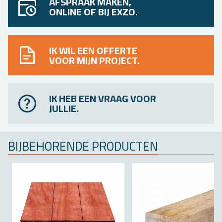
AFSPRAAK MAKEN,
ONLINE OF BIJ EXZO.
IK WIL EEN OFFERTE
VOOR MIJN PROJECT.
IK HEB EEN VRAAG VOOR
JULLIE.
BIJ­BE­HO­REN­DE PRO­DUC­TEN