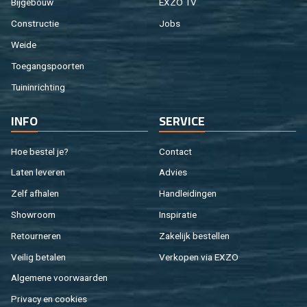
Bij­ge­bouw
EXZO TV
Con­struc­tie
Jobs
Weide
Toe­gangs­poor­ten
Tuin­in­rich­ting
INFO
SER­VI­CE
Hoe be­stel je?
Con­tact
Laten le­ve­ren
Ad­vies
Zelf af­ha­len
Hand­lei­din­gen
Show­room
In­spi­ra­tie
Re­tour­ne­ren
Za­ke­lijk be­stel­len
Vei­lig be­ta­len
Ver­ko­pen via EXZO
Al­ge­me­ne voor­waar­den
Pri­va­cy en coo­kies