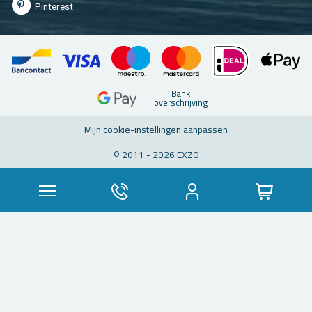
Pin­te­rest
Bank
over­schrij­ving
Mijn coo­kie-in­stel­lin­gen aan­pas­sen
© 2011 - 2026 EXZO