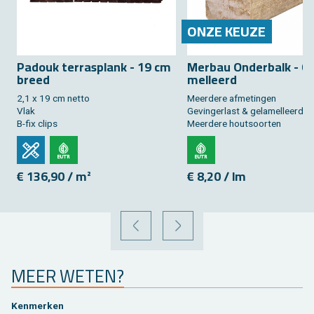
ONZE KEUZE
Pa­douk ter­ras­plank - 19 cm
Mer­bau On­der­balk - Ge
breed
mel­leerd
2,1 x 19 cm netto
Meer­de­re af­me­tin­gen
Vlak
Ge­vin­ger­last & ge­la­mel­leerd
B-fix clips
Meer­de­re hout­soor­ten
€ 136,90 / m²
€ 8,20 / lm
VORIGE
VOLGENDE
MEER WETEN?
Ken­mer­ken