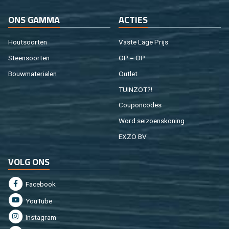
ONS GAMMA
AC­TIES
Hout­soor­ten
Vaste Lage Prijs
Steen­soor­ten
OP = OP
Bouw­ma­te­ri­a­len
Out­let
TUIN­ZOT?!
Cou­pon­co­des
Word sei­zoens­ko­ning
EXZO BV
VOLG ONS
Fa­cebook
You­Tu­be
In­st­agram